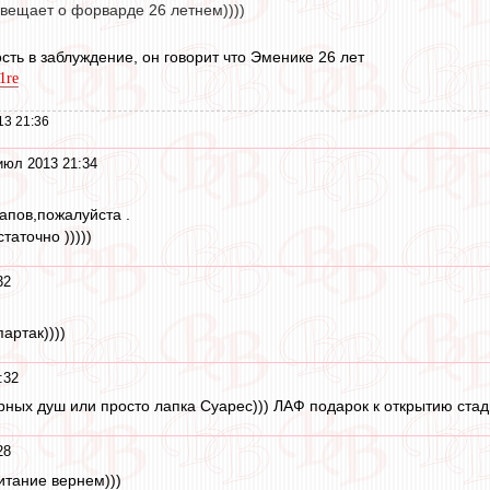
 вещает о форварде 26 летнем))))
сть в заблуждение, он говорит что Эменике 26 лет
f1re
13 21:36
июл 2013 21:34
апов,пожалуйста .
таточно )))))
32
артак))))
:32
рных душ или просто лапка Суарес))) ЛАФ подарок к открытию стад
28
итание вернем)))