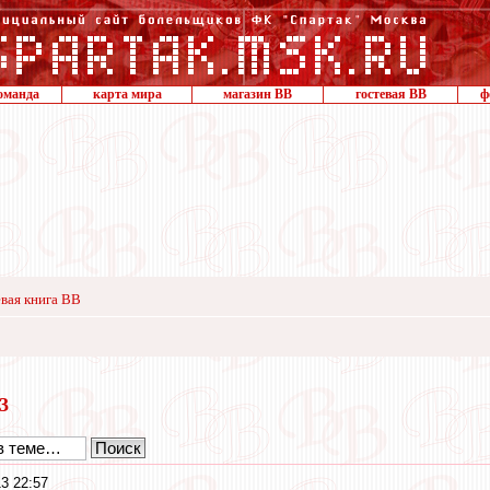
оманда
карта мира
магазин ВВ
гостевая ВВ
ф
вая книга ВВ
13
3 22:57