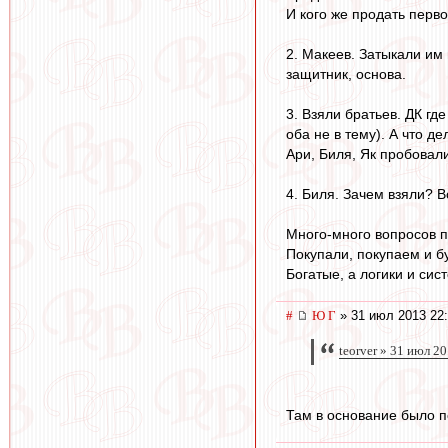
И кого же продать перво
2. Макеев. Затыкали им
защитник, основа.
3. Взяли братьев. ДК где
оба не в тему). А что д
Ари, Биля, Як пробовал
4. Биля. Зачем взяли? В
Много-много вопросов п
Покупали, покупаем и бу
Богатые, а логики и сис
#
Ю Г
» 31 июл 2013 22
teorver » 31 июл 2
Там в основание было п