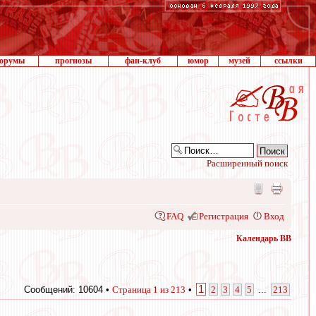
орумы
прогнозы
фан-клуб
юмор
музей
ссылки
Расширенный поиск
FAQ
Регистрация
Вход
Календарь ВВ
1
Сообщений: 10604 •
Страница
1
из
213
•
2
3
4
5
...
213