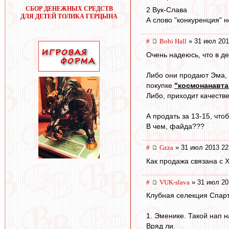
СБОР ДЕНЕЖНЫХ СРЕДСТВ
2 Вук-Слава
ДЛЯ ДЕТЕЙ ТОЛИКА ГЕРЦЫНА
А слово "конкуренция" 
#
Bobi Hall
» 31 июл 201
Очень надеюсь, что в д
Либо они продают Эма, 
покупке
"космонанавта
Либо, приходит качеств
А продать за 13-15, чтоб
В чем, файда???
#
Gzza
» 31 июл 2013 22
Как продажа связана с
#
VUK-slava
» 31 июл 20
Клубная селекция Спарт
1. Эменике. Такой нап 
Вряд ли.