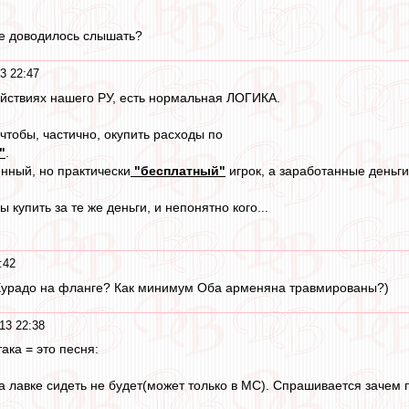
не доводилось слышать?
3 22:47
ействиях нашего РУ, есть нормальная ЛОГИКА.
чтобы, частично, окупить расходы по
"
.
енный, но практически
"бесплатный"
игрок, а заработанные деньги
ы купить за те же деньги, и непонятно кого...
:42
 Хурадо на фланге? Как минимум Оба арменяна травмированы?)
13 22:38
ака = это песня:
на лавке сидеть не будет(может только в МС). Спрашивается зачем 