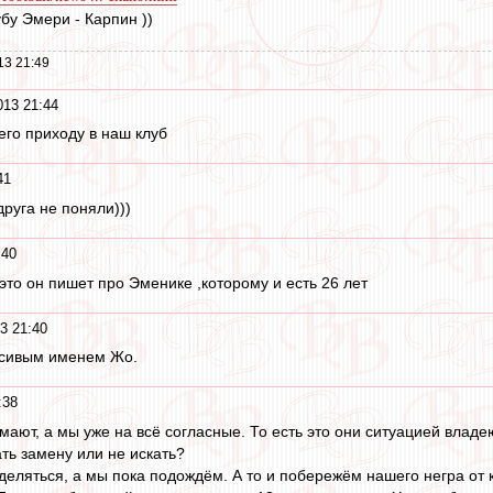
бу Эмери - Карпин ))
13 21:49
13 21:44
его приходу в наш клуб
41
руга не поняли)))
:40
это он пишет про Эменике ,которому и есть 26 лет
3 21:40
асивым именем Жо.
:38
думают, а мы уже на всё согласные. То есть это они ситуацией владе
ть замену или не искать?
деляться, а мы пока подождём. А то и побережём нашего негра от 