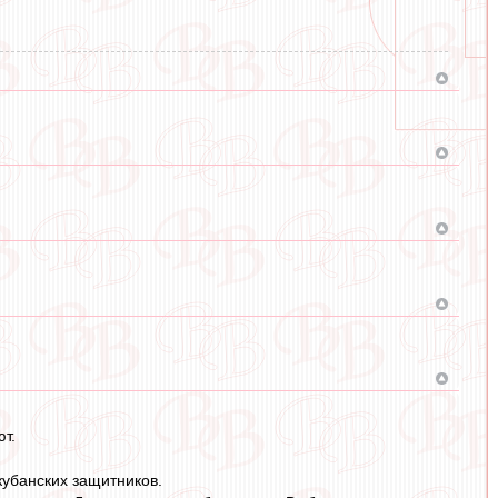
ют.
кубанских защитников.