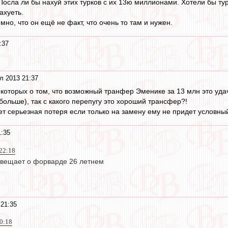
 Посла ли бы нахуй этих турков с их 13ю миллионами. Хотели бы ту
ахуеть.
мно, что он ещё не факт, что очень то там и нужен.
:37
л 2013 21:37
оторых о том, что возможный транфер Эменике за 13 млн это удача
больше), так с какого перепугу это хороший трансфер?!
ет серьезная потеря если только на замену ему не придет условный
1:35
 22:18
 вещает о форварде 26 летнем
21:35
00:18