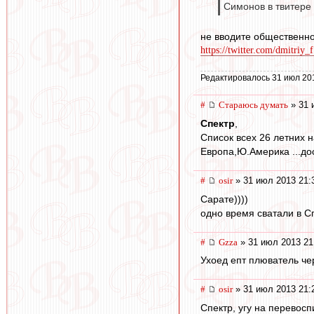
Симонов в твитере
не вводите общественно
https://twitter.com/dmitriy_
Редактировалось 31 июл 20
#
Стараюсь думать
» 31 
Спектр
,
Список всех 26 летних н
Европа,Ю.Америка ...дос
#
osir
» 31 июл 2013 21:
Сарате))))
одно время сватали в Сп
#
Gzza
» 31 июл 2013 21
Ухоед епт плюватель че
#
osir
» 31 июл 2013 21:
Спектр, угу на перевосп