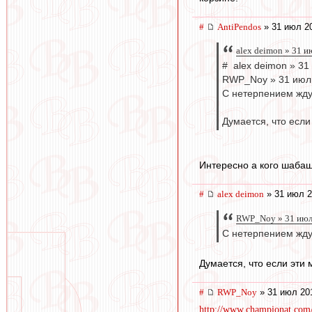
#
AntiPendos
» 31 июл 20
alex deimon » 31 и
# alex deimon » 31
RWP_Noy » 31 июл 
С нетерпением жду
Думается, что если
Интересно а кого шабаш
#
alex deimon
» 31 июл 2
RWP_Noy » 31 июл
С нетерпением жду
Думается, что если эти 
#
RWP_Noy
» 31 июл 20
http://www.championat.com/f