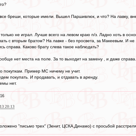
го?
 все бреши, которые имели. Вышел Паршивлюк, и что? На лавку, вн
 только не играл. Лучше всего на левом краю п/з. Ладно хоть в осно
елать с вторым братом? На лавке - без просвета, за Макеевым. И не 
ись справа. Каково брату слева такое наблюдать?
ообще нет места на поле. За то выходит на замену , и даже справа
о покупкам. Пример МС ничему не учит.
дем покупать. И продавать, и отдавать в аренду.
темы нет.
:16
013 20:13
оложено "письмо трех" (Зенит, ЦСКА,Динамо) с просьбой расстрелят