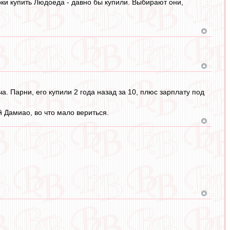
рки купить Людоеда - давно бы купили. Выбирают они,
. Парни, его купили 2 года назад за 10, плюс зарплату под
 Дамиао, во что мало вериться.