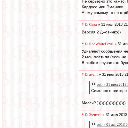
Не серьёзно это как-то.
Кардосо или Эменике... 
А ему самому то не стрё
#
Gzza
» 31 июл 2013 21
Версия 2 Джовинко))
#
RedWhiteDevil
» 31 ию
Удивляют сообщения нек
2 млн платили (если не 
В любом случае это буд
#
avant
» 31 июл 2013 2
osir » 31 июл 2013
Симонов в твитере
Месси? ))))))))))))))))))))
#
Жентяй
» 31 июл 2013 
osir » 01 авг 2013 