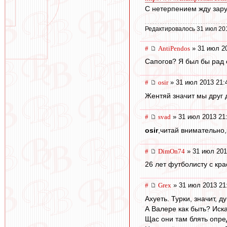
С нетерпением жду зару
Редактировалось 31 июл 20
#
AntiPendos
» 31 июл 20
Сапогов? Я был бы рад 
#
osir
» 31 июл 2013 21:
Жентяй значит мы друг д
#
svad
» 31 июл 2013 21
osir
,читай внимательно,
#
DimOn74
» 31 июл 201
26 лет футболисту с кр
#
Grex
» 31 июл 2013 21
Ахуеть. Турки, значит, 
А Валере как быть? Иска
Щас они там блять опре