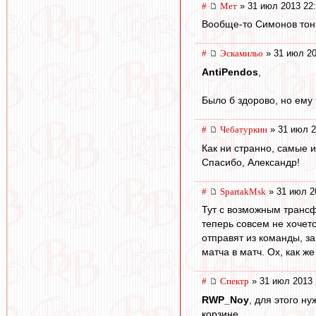
#
Мет
» 31 июл 2013 22
Вообще-то Симонов тонч
#
Эскамильо
» 31 июл 20
AntiPendos
,
Было б здорово, но ему т
#
Чебатуркин
» 31 июл 2
Как ни странно, самые 
Спасибо, Александр!
#
SpartakMsk
» 31 июл 2
Тут с возможным трансф
теперь совсем не хочет
отправят из команды, за
матча в матч. Ох, как же
#
Спектр
» 31 июл 2013 
RWP_Noy
, для этого н
корзине.