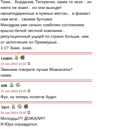
Томи... Бордачов, Титоренко, какие то чехи... их
никто не знает... но они выходят
нвскипидаренные в нужных местах... и факают
нам мозг... своими бутсами.
Минздрав уже сильно озабочен состоянием
красно-белой честной компании...
репутационный ущерб по стране больше, чем
от затопления по Приамурью...
1:1? Знаю, знаю...
Leqion
-
01 сен 2013 15:37
Эминике говорите лучше Мовсисяна?
хммм
klift
-
01 сен 2013 15:37
Фух, ну теперь полегче будет.
Yarri
-
01 сен 2013 15:37
Молодцы!!!! ДОЖАЛИ!!!
И Юра оправдался.