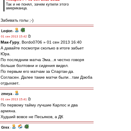
Так и не понял, зачем купили этого
американца.
Забивать голы ;-)
Leqion
-
01 сен 2013 15:42
Мак-Гуру
, Bordo0706 » 01 сен 2013 16:40
А давайте посмотри сколько в итоге забьет
Юра.
По последним матча Эма...я честно говоря
больше болтовни и сидения видел.
По первым его матчам за Спартак-да.
Согласен. Далее такие матчи были...там Дзюба
отдыхает..
zmeya
-
01 сен 2013 15:41
По первому тайму лучшие Карлос и два
армяна.
Худший вовсе не Песьяков, а ДК
Grex
-