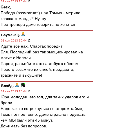
01 сен 2013 15:44
Grex
,
Победа (возможная) над Томью - мерило
класса команды? Ну, ну......
Про тренера даже говорить не хочется
Бауманец
-
01 сен 2013 15:44
Идите все нах, Спартак победит!
Бля. Последний раз так эмоционировал на
матче с Наполи.
Парни, разъебите этот автобус к ебеням.
Просто возьмите их силой, продавите,
трахните и высушите!
Влэйд
-
01 сен 2013 15:44
Юра молодец, его гол, для таких ударов его и
брали.
Надо как-то встряхнуться во втором тайме,
Томь полное говно, даже страшно подумать,
кем МЫ были эти 45 минут.
Дожимать без вопросов.