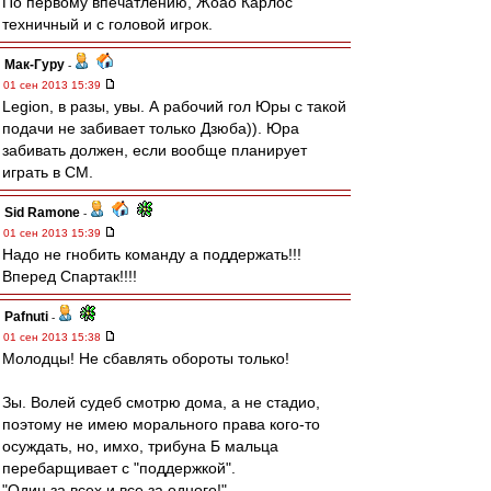
По первому впечатлению, Жоао Карлос
техничный и с головой игрок.
Мак-Гуру
-
01 сен 2013 15:39
Legion, в разы, увы. А рабочий гол Юры с такой
подачи не забивает только Дзюба)). Юра
забивать должен, если вообще планирует
играть в СМ.
Sid Ramone
-
01 сен 2013 15:39
Надо не гнобить команду а поддержать!!!
Вперед Спартак!!!!
Pafnuti
-
01 сен 2013 15:38
Молодцы! Не сбавлять обороты только!
Зы. Волей судеб смотрю дома, а не стадио,
поэтому не имею морального права кого-то
осуждать, но, имхо, трибуна Б мальца
перебарщивает с "поддержкой".
"Один за всех и все за одного!"