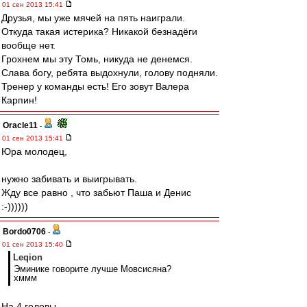
01 сен 2013 15:41
Друзья, мы уже мячей на пять наиграли.
Откуда такая истерика? Никакой безнадёги
вообще нет.
Грохнем мы эту Томь, никуда не денемся.
Слава богу, ребята выдохнули, голову подняли.
Тренер у команды есть! Его зовут Валера
Карпин!
Oracle11
-
01 сен 2013 15:41
Юра молодец,
нужно забивать и выигрывать.
Жду все равно , что забьют Паша и Денис
:-))))))
Bordo0706
-
01 сен 2013 15:40
Leqion
Эминике говорите лучше Мовсисяна?
хммм
На 4 головы