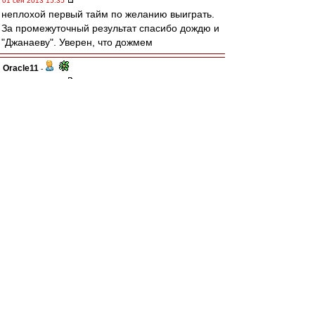
01 сен 2013 15:35
неплохой первый тайм по желанию выиграть.
За промежуточный результат спасибо дождю и
"Джанаеву". Уверен, что дожмем
Oracle11
-
01 сен 2013 15:35
Terrious
, в пенке , с вратарями :))
С травмами теми же .
sbvinn
-
01 сен 2013 15:34
Barsik66
, угу, все беды от Кости. Он Песьякова
отвлек
andrjusha
-
01 сен 2013 15:34
IL-22
Есть претензии по действиям Ультры -
высказывайте претензии Ультре. Долго ли на
сектор зайти... Нахера здесь своими
наблюдениями делиться.
Я высказал свое имхо на сайте болел