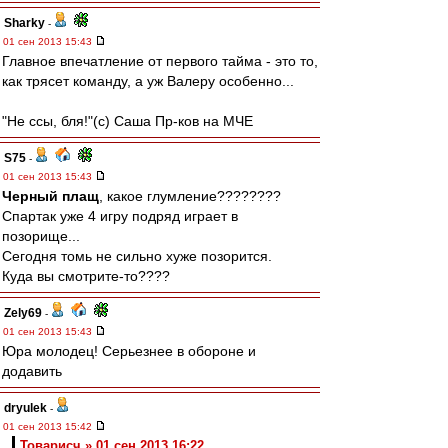
Sharky
-
01 сен 2013 15:43
Главное впечатление от первого тайма - это то,
как трясет команду, а уж Валеру особенно...
"Не ссы, бля!"(с) Саша Пр-ков на МЧЕ
S75
-
01 сен 2013 15:43
Черный плащ
, какое глумление????????
Спартак уже 4 игру подряд играет в
позорище...
Сегодня томь не сильно хуже позорится.
Куда вы смотрите-то????
Zely69
-
01 сен 2013 15:43
Юра молодец! Серьезнее в обороне и
додавить
dryulek
-
01 сен 2013 15:42
Товарисч » 01 сен 2013 16:22