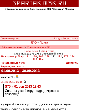
Официальный сайт болельщиков ФК "Спартак" Москва
Полная версия
Вход
•
Регистрация
FAQ
•
Поиск
Общение на сайте
Гостевая книга ВВ
»
Пред. тема
|
След. тема
Страница
171
из
176
[ Сообщений: 8763 ]
На страницу
Пред.
1
...
168
,
169
,
170
,
171
,
172
,
173
,
174
...
176
След.
Начать новую тему
Добавить
Версия для печати
01.09.2013 - 30.09.2013
чннхнпS
-
01 сен 2013 15:45
S75 » 01 сен 2013 19:43
Спартак уже 4 игру подряд играет в
позорище..
ну про 4 ты загнул. три, даже не три и один
тайм - сегодня-то играют, а не мучаются.