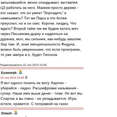
запыхавшийся, вечно опаздывает, заставляя
ЦЗ работать за него. Макеев просто дерево -
кто сказал, что он умеет "бороздить" и
навешивать? Тот же Парш в это более
преуспел, но и он скис. Короче, пиздец. Что
ждать? Второй тайм так же будем катать мяч
через Песьякова-дырку и надеяться на
дурачка, мол, мы сильнее, как-нибудь закатим.
Хер там. И, зная эмоциональность Федуна,
можно быть уверенными, что если проиграем,
то уже завтра и.о. будет Тихонов.
Редактировалось 01 сен 2013 15:46
Exomorph
-
01 сен 2013 15:45
Я вот одного понять не могу. Карпин -
убирайся - ладно. Расшифровки называния -
супер. Наше имя выше денег - тоже. Но вот мы
Спартак а вы говно - не укладывается. Игра,
кстати, нравится. С поправкой на газон
Ostash
-