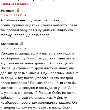
Последнее сообщение
Plumbum
-
01 сен 2013 15:45
А Озбилиз ищет подходы, то справа, то
слева..Причем под конец тайма неплохо слева
так прошел пару раз. Яку учиться. Видно что
форму набрал. ДК пока слабо.
SpartakMsk
-
01 сен 2013 15:45
Сегодня команда, если у нас есть команда, а
не сборише футболистов, должна была рвать
эту томь на зеленые тряпки!!! А что на деле?
После центрального круга никто не знает, что
дальше делать с мячом. Один опасный момент
за тайм, и тот, после углового. И это настрой
после позорища? Раньше Карпин был хотя бы
мотиватор, а сегодня и это куда-то ушло. А что
случилось с игроками? Раньше Озбилиз такие
забивал, что уши схлопывались. А Димку
Комбарова просто замариновали в защите. Он
и вперед толком не успевает, и назад бежит