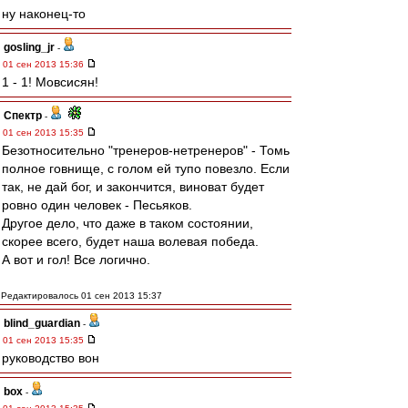
ну наконец-то
gosling_jr
-
01 сен 2013 15:36
1 - 1! Мовсисян!
Спектр
-
01 сен 2013 15:35
Безотносительно "тренеров-нетренеров" - Томь
полное говнище, с голом ей тупо повезло. Если
так, не дай бог, и закончится, виноват будет
ровно один человек - Песьяков.
Другое дело, что даже в таком состоянии,
скорее всего, будет наша волевая победа.
А вот и гол! Все логично.
Редактировалось 01 сен 2013 15:37
blind_guardian
-
01 сен 2013 15:35
руководство вон
box
-