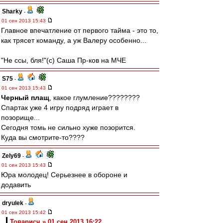
Sharky
-
01 сен 2013 15:43
Главное впечатление от первого тайма - это то,
как трясет команду, а уж Валеру особенно...
"Не ссы, бля!"(с) Саша Пр-ков на МЧЕ
S75
-
01 сен 2013 15:43
Черный плащ
, какое глумление????????
Спартак уже 4 игру подряд играет в
позорище...
Сегодня томь не сильно хуже позорится.
Куда вы смотрите-то????
Zely69
-
01 сен 2013 15:43
Юра молодец! Серьезнее в обороне и
додавить
dryulek
-
01 сен 2013 15:42
Товарисч » 01 сен 2013 16:22