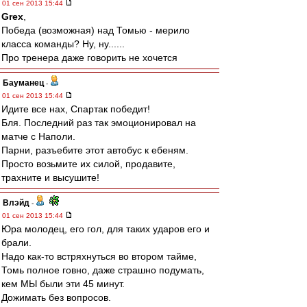
01 сен 2013 15:44
Grex
,
Победа (возможная) над Томью - мерило
класса команды? Ну, ну......
Про тренера даже говорить не хочется
Бауманец
-
01 сен 2013 15:44
Идите все нах, Спартак победит!
Бля. Последний раз так эмоционировал на
матче с Наполи.
Парни, разъебите этот автобус к ебеням.
Просто возьмите их силой, продавите,
трахните и высушите!
Влэйд
-
01 сен 2013 15:44
Юра молодец, его гол, для таких ударов его и
брали.
Надо как-то встряхнуться во втором тайме,
Томь полное говно, даже страшно подумать,
кем МЫ были эти 45 минут.
Дожимать без вопросов.