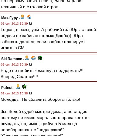
По первому впечатлению, Жоао Карлос
техничный и с головой игрок.
Мак-Гуру
-
01 сен 2013 15:39
Legion, в разы, увы. А рабочий гол Юры с такой
подачи не забивает только Дзюба)). Юра
забивать должен, если вообще планирует
играть в СМ.
Sid Ramone
-
01 сен 2013 15:39
Надо не гнобить команду а поддержать!!!
Вперед Спартак!!!!
Pafnuti
-
01 сен 2013 15:38
Молодцы! Не сбавлять обороты только!
Зы. Волей судеб смотрю дома, а не стадио,
поэтому не имею морального права кого-то
осуждать, но, имхо, трибуна Б мальца
перебарщивает с "поддержкой".
"Один за всех и все за одного!"