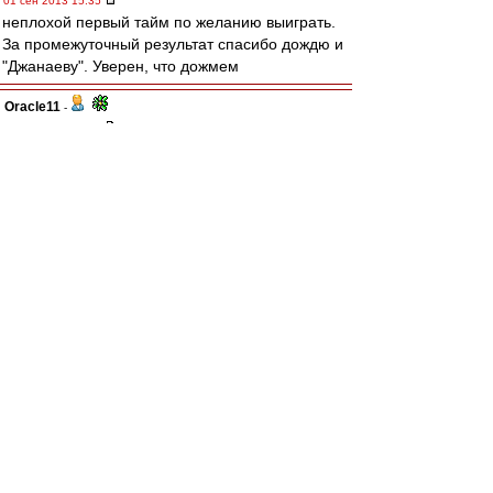
01 сен 2013 15:35
неплохой первый тайм по желанию выиграть.
За промежуточный результат спасибо дождю и
"Джанаеву". Уверен, что дожмем
Oracle11
-
01 сен 2013 15:35
Terrious
, в пенке , с вратарями :))
С травмами теми же .
sbvinn
-
01 сен 2013 15:34
Barsik66
, угу, все беды от Кости. Он Песьякова
отвлек
andrjusha
-
01 сен 2013 15:34
IL-22
Есть претензии по действиям Ультры -
высказывайте претензии Ультре. Долго ли на
сектор зайти... Нахера здесь своими
наблюдениями делиться.
Я высказал свое имхо на сайте болел