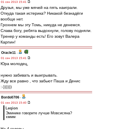
01 сен 2013 15:41
Друзья, мы уже мячей на пять наиграли.
Откуда такая истерика? Никакой безнадёги
вообще нет.
Грохнем мы эту Томь, никуда не денемся.
Слава богу, ребята выдохнули, голову подняли.
Тренер у команды есть! Его зовут Валера
Карпин!
Oracle11
-
01 сен 2013 15:41
Юра молодец,
нужно забивать и выигрывать.
Жду все равно , что забьют Паша и Денис
:-))))))
Bordo0706
-
01 сен 2013 15:40
Leqion
Эминике говорите лучше Мовсисяна?
хммм
На 4 головы