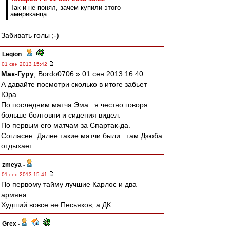
Так и не понял, зачем купили этого
американца.
Забивать голы ;-)
Leqion
-
01 сен 2013 15:42
Мак-Гуру
, Bordo0706 » 01 сен 2013 16:40
А давайте посмотри сколько в итоге забьет
Юра.
По последним матча Эма...я честно говоря
больше болтовни и сидения видел.
По первым его матчам за Спартак-да.
Согласен. Далее такие матчи были...там Дзюба
отдыхает..
zmeya
-
01 сен 2013 15:41
По первому тайму лучшие Карлос и два
армяна.
Худший вовсе не Песьяков, а ДК
Grex
-