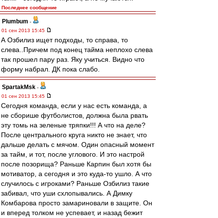
Последнее сообщение
Plumbum
-
01 сен 2013 15:45
А Озбилиз ищет подходы, то справа, то
слева..Причем под конец тайма неплохо слева
так прошел пару раз. Яку учиться. Видно что
форму набрал. ДК пока слабо.
SpartakMsk
-
01 сен 2013 15:45
Сегодня команда, если у нас есть команда, а
не сборише футболистов, должна была рвать
эту томь на зеленые тряпки!!! А что на деле?
После центрального круга никто не знает, что
дальше делать с мячом. Один опасный момент
за тайм, и тот, после углового. И это настрой
после позорища? Раньше Карпин был хотя бы
мотиватор, а сегодня и это куда-то ушло. А что
случилось с игроками? Раньше Озбилиз такие
забивал, что уши схлопывались. А Димку
Комбарова просто замариновали в защите. Он
и вперед толком не успевает, и назад бежит