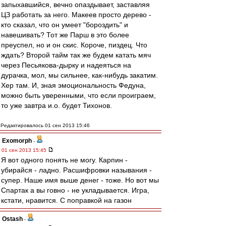
запыхавшийся, вечно опаздывает, заставляя
ЦЗ работать за него. Макеев просто дерево -
кто сказал, что он умеет "бороздить" и
навешивать? Тот же Парш в это более
преуспел, но и он скис. Короче, пиздец. Что
ждать? Второй тайм так же будем катать мяч
через Песьякова-дырку и надеяться на
дурачка, мол, мы сильнее, как-нибудь закатим.
Хер там. И, зная эмоциональность Федуна,
можно быть уверенными, что если проиграем,
то уже завтра и.о. будет Тихонов.
Редактировалось 01 сен 2013 15:46
Exomorph
-
01 сен 2013 15:45
Я вот одного понять не могу. Карпин -
убирайся - ладно. Расшифровки называния -
супер. Наше имя выше денег - тоже. Но вот мы
Спартак а вы говно - не укладывается. Игра,
кстати, нравится. С поправкой на газон
Ostash
-