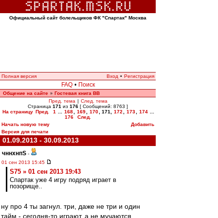
Официальный сайт болельщиков ФК "Спартак" Москва
Полная версия
Вход
•
Регистрация
FAQ
•
Поиск
Общение на сайте
Гостевая книга ВВ
»
Пред. тема
|
След. тема
Страница
171
из
176
[ Сообщений: 8763 ]
На страницу
Пред.
1
...
168
,
169
,
170
,
171
,
172
,
173
,
174
...
176
След.
Начать новую тему
Добавить
Версия для печати
01.09.2013 - 30.09.2013
чннхнпS
-
01 сен 2013 15:45
S75 » 01 сен 2013 19:43
Спартак уже 4 игру подряд играет в
позорище..
ну про 4 ты загнул. три, даже не три и один
тайм - сегодня-то играют, а не мучаются.