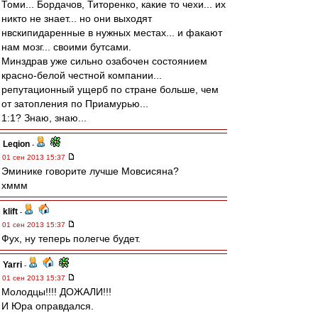
Томи... Бордачов, Титоренко, какие то чехи... их
никто не знает... но они выходят
нвскипидаренные в нужных местах... и факают
нам мозг... своими бутсами.
Минздрав уже сильно озабочен состоянием
красно-белой честной компании...
репутационный ущерб по стране больше, чем
от затопления по Приамурью...
1:1? Знаю, знаю...
Leqion
-
01 сен 2013 15:37
Эминике говорите лучше Мовсисяна?
хммм
klift
-
01 сен 2013 15:37
Фух, ну теперь полегче будет.
Yarri
-
01 сен 2013 15:37
Молодцы!!!! ДОЖАЛИ!!!
И Юра оправдался.