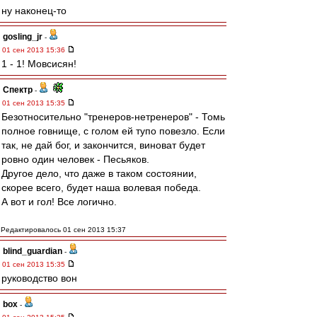
ну наконец-то
gosling_jr
-
01 сен 2013 15:36
1 - 1! Мовсисян!
Спектр
-
01 сен 2013 15:35
Безотносительно "тренеров-нетренеров" - Томь
полное говнище, с голом ей тупо повезло. Если
так, не дай бог, и закончится, виноват будет
ровно один человек - Песьяков.
Другое дело, что даже в таком состоянии,
скорее всего, будет наша волевая победа.
А вот и гол! Все логично.
Редактировалось 01 сен 2013 15:37
blind_guardian
-
01 сен 2013 15:35
руководство вон
box
-