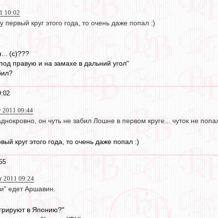
11 10:02
 первый круг этого года, то очень даже попал :)
.. (с)???
 под правую и на замахе в дальний угол"
бил?
9:02
г 2011 09:44
днокровно, он чуть не забил Лошне в первом круге... чуток не попа
вый круг этого года, то очень даже попал :)
55
вг 2011 09:24
жи" едет Аршавин.
грируют в Японию?"