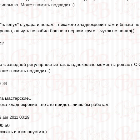
припомню. Может память подводит -)
"плюнул" с удара и попал... никакого хладнокровия там и близко не
овно, он чуть не забил Лошне в первом круге... чуток не попал((
42
но с завидной регулярностью так хладнокровно моменты решает. С 
жет память подводит -)
8:34
ла мастерские..
пока хладнокровия...но это придет...лишь бы работал.
2 авг 2011 08:29
00:50
озвать и в ил опустить)