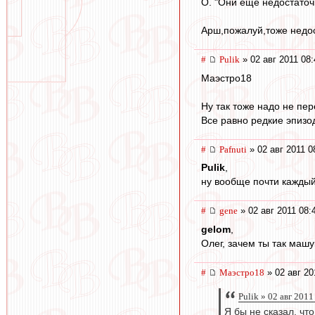
О. "Они ещё недостаточн
Арш,пожалуй,тоже недост
#
Pulik
» 02 авг 2011 08:
Маэстро18
Ну так тоже надо не пер
Все равно редкие эпизо
#
Pafnuti
» 02 авг 2011 0
Pulik
,
ну вообще почти каждый 
#
gene
» 02 авг 2011 08:
gelom
,
Олег, зачем ты так машу
#
Маэстро18
» 02 авг 20
Pulik » 02 авг 2011
Я бы не сказал, чт