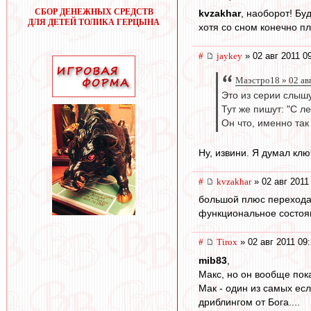
СБОР ДЕНЕЖНЫХ СРЕДСТВ
kvzakhar
, наоборот! Бу
ДЛЯ ДЕТЕЙ ТОЛИКА ГЕРЦЫНА
хотя со сном конечно пло
#
jaykey
» 02 авг 2011 0
Маэстро18 » 02 ав
Это из серии слышу 
Тут же пишут: "С л
Он что, именно так
Ну, извини. Я думал кл
#
kvzakhar
» 02 авг 2011
большой плюс перехода ж
функциональное состоя
#
Tirox
» 02 авг 2011 09
mib83
,
Макс, но он вообще пок
Мак - один из самых ес
дриблингом от Бога....