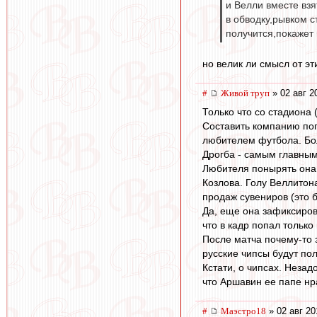
и Велли вместе взя
в обводку,рывком с
получится,покажет 
но велик ли смысл от э
#
Живой труп
» 02 авг 2
Только что со стадиона (
Составить компанию поп
любителем футбола. Бол
Дрогба - самым главным 
Любителя понырять она 
Козлова. Голу Веллитон
продаж сувениров (это 
Да, еще она зафиксиров
что в кадр попал только
После матча почему-то з
русские чипсы будут по
Кстати, о чипсах. Незад
что Аршавин ее папе нра
#
Маэстро18
» 02 авг 20