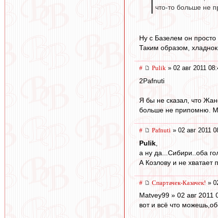
что-то больше не 
Ну с Базелем он просто 
Таким образом, хладнокр
#
Pulik
» 02 авг 2011 08:
2Pafnuti
Я бы не сказал, что Жа
больше не припомню. Мо
#
Pafnuti
» 02 авг 2011 0
Pulik
,
а ну да...Сибири..оба го
А Козлову и не хватает 
#
Спартачек-Казачек!
» 0
Matvey99 » 02 авг 2011 
вот и всё что можешь,об