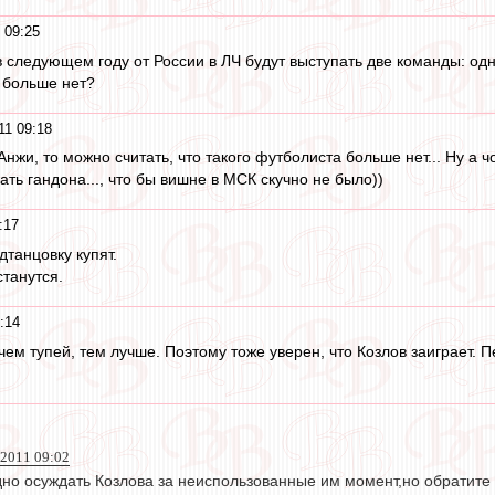
 09:25
 следующем году от России в ЛЧ будут выступать две команды: од
 больше нет?
11 09:18
нжи, то можно считать, что такого футболиста больше нет... Ну а чо
ть гандона..., что бы вишне в МСК скучно не было))
:17
дтанцовку купят.
станутся.
:14
ем тупей, тем лучше. Поэтому тоже уверен, что Козлов заиграет. П
 2011 09:02
дно осуждать Козлова за неиспользованные им момент,но обратите