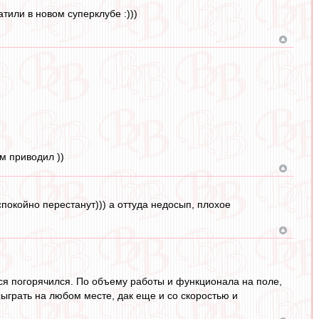
атили в новом суперклубе :)))
м приводил ))
спокойно перестанут))) а оттуда недосып, плохое
тся погорячился. По объему работы и функционала на поле,
сыграть на любом месте, дак еще и со скоростью и