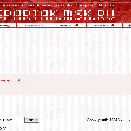
оманда
карта мира
магазин ВВ
гостевая ВВ
ф
вая книга ВВ
11
Сообщений: 15813 •
Стр
9:36