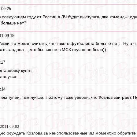
 09:25
 следующем году от России в ЛЧ будут выступать две команды: од
 больше нет?
11 09:18
нжи, то можно считать, что такого футболиста больше нет... Ну а чо
ть гандона..., что бы вишне в МСК скучно не было))
:17
дтанцовку купят.
станутся.
:14
ем тупей, тем лучше. Поэтому тоже уверен, что Козлов заиграет. П
 2011 09:02
дно осуждать Козлова за неиспользованные им момент,но обратите