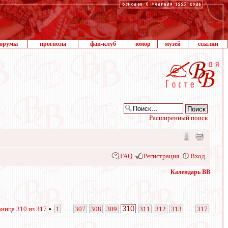
орумы
прогнозы
фан-клуб
юмор
музей
ссылки
Расширенный поиск
FAQ
Регистрация
Вход
Календарь ВВ
310
аница
310
из
317
•
1
...
307
308
309
311
312
313
...
317