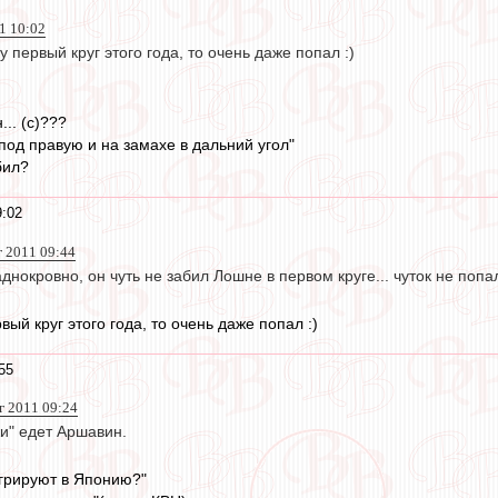
11 10:02
 первый круг этого года, то очень даже попал :)
.. (с)???
 под правую и на замахе в дальний угол"
бил?
9:02
г 2011 09:44
днокровно, он чуть не забил Лошне в первом круге... чуток не попа
вый круг этого года, то очень даже попал :)
55
вг 2011 09:24
жи" едет Аршавин.
грируют в Японию?"