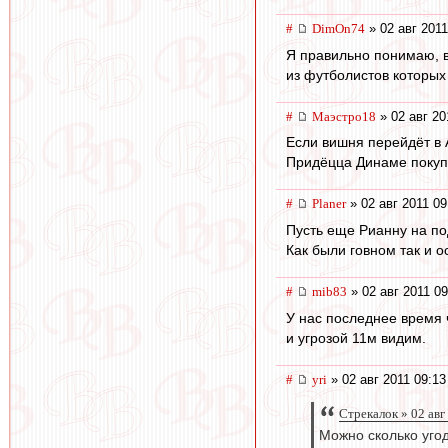
#
DimOn74
» 02 авг 2011
Я правильно понимаю, в
из футболистов которых
#
Маэстро18
» 02 авг 20
Если вишня перейдёт в А
Придёцца Динаме покупа
#
Planer
» 02 авг 2011 09
Пусть еще Рианну на по
Как были говном так и о
#
mib83
» 02 авг 2011 09
У нас последнее время ч
и угрозой 11м видим.
#
yri
» 02 авг 2011 09:13
Стрекалок » 02 авг
Можно сколько уго