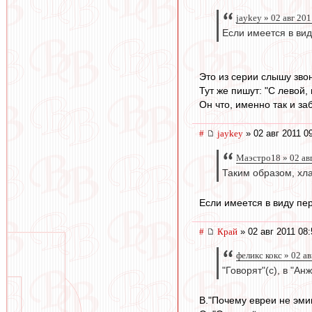
jaykey » 02 авг 20
Если имеется в виду
Это из серии слышу звон.
Тут же пишут: "С левой,
Он что, именно так и за
#
jaykey
» 02 авг 2011 0
Маэстро18 » 02 ав
Таким образом, хла
Если имеется в виду пер
#
Край
» 02 авг 2011 08:
феликс кокс » 02 а
"Говорят"(с), в "Ан
В."Почему евреи не эми