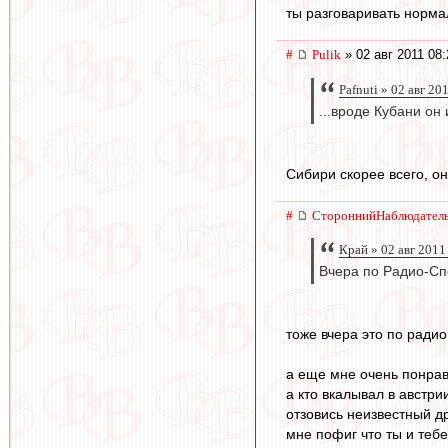
ты разговаривать норма
#
Pulik
» 02 авг 2011 08:
Pafnuti » 02 авг 20
...вроде Кубани он 
Сибири скорее всего, он
#
СтороннийНаблюдател
Край » 02 авг 2011
Вчера по Радио-Сп
тоже вчера это по ради
а еще мне очень понрав
а кто вкалывал в австри
отзовись неизвестный д
мне пофиг что ты и теб