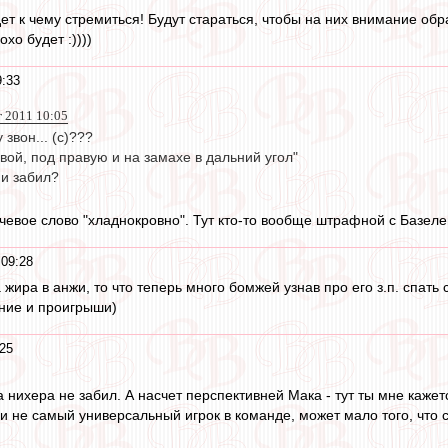
дет к чему стремиться! Будут стараться, чтобы на них внимание обр
хо будет :))))
9:33
г 2011 10:05
звон... (с)???
евой, под правую и на замахе в дальний угол"
 и забил?
ючевое слово "хладнокровно". Тут кто-то вообще штрафной с Базеле
 09:28
ира в анжи, то что теперь много бомжей узнав про его з.п. спать 
ние и проигрыши)
:25
а нихера не забил. А насчет перспективней Мака - тут ты мне каже
ли не самый универсальный игрок в команде, может мало того, что 