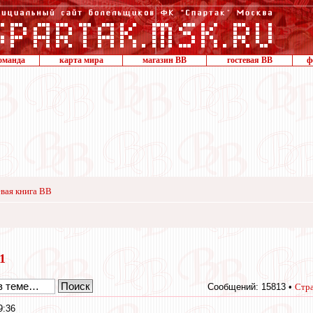
оманда
карта мира
магазин ВВ
гостевая ВВ
ф
вая книга ВВ
11
Сообщений: 15813 •
Стр
9:36