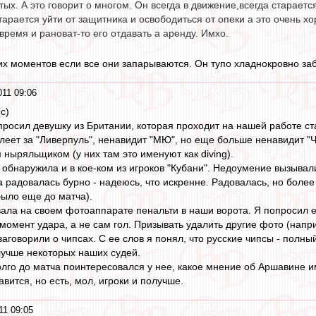
тых. А это говорит о многом. Он всегда в движение,всегда старает
тарается уйти от защитника и освободиться от опеки а это очень 
время и рановат-то его отдавать а аренду. Имхо.
тих моментов если все они запарываются. Он тупо хладнокровно за
011 09:06
с)
росил девушку из Британии, которая проходит на нашей работе ста
еет за "Ливерпуль", ненавидит "МЮ", но еще больше ненавидит "Ч
ныряльщиком (у них там это именуют как diving).
обнаружила и в кое-ком из игроков "Кубани". Недоумение вызывал
а радовалась бурно - надеюсь, что искренне. Радовалась, но более
было еще до матча).
ала на своем фотоаппарате пенальти в наши ворота. Я попросил ее
 момент удара, а не сам гол. Призывать удалить другие фото (напри
аговорили о чипсах. С ее слов я понял, что русские чипсы - полный 
лучше некоторых наших судей.
олго до матча поинтересовался у нее, какое мнение об Аршавине им
вится, но есть, мол, игроки и получше.
11 09:05