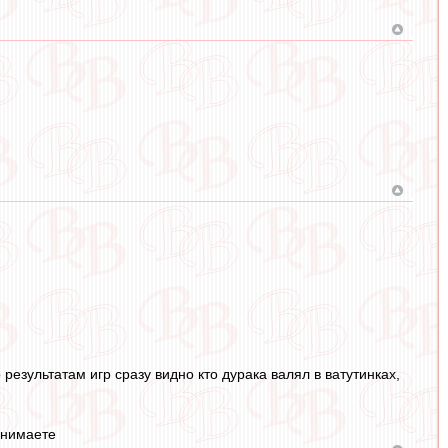
езультатам игр сразу видно кто дурака валял в ватутинках,
днимаете