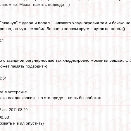
припомню. Может память подводит -)
"плюнул" с удара и попал... никакого хладнокровия там и близко не
овно, он чуть не забил Лошне в первом круге... чуток не попал((
42
но с завидной регулярностью так хладнокровно моменты решает. С 
жет память подводит -)
8:34
ла мастерские..
пока хладнокровия...но это придет...лишь бы работал.
2 авг 2011 08:29
00:50
озвать и в ил опустить)