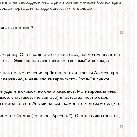
ся идти на свободное место для приема мяча,не боится идти
хорошая черта для нападающего. А что дальше
бивать то может?
жировку. Она с радостью согласилась, поскольку является
елси". Эссьена называет самым "грязным" игроком, а
и некоторые решения арбитра, а также косяки Александра
 сдержанно, и наличию ливерпульской "розы" в пункте
 удалить снимок, но она отказалась. Мотивировала тем,
мер, спартаковские сектора) я, естественно, не стал.
отстой, а вот в Англии чипсы - самое то. Я же заметил, что
еет ее батяня (топит за "Арсенал"). Она тактично сказала,