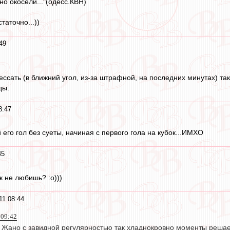
о окосели..."(одесс.КВН)
аточно...))
49
ессать (в ближний угол, из-за штрафной, на последних минутах) так
ды.
8:47
его гол без суеты, начиная с первого гола на кубок...ИМХО
45
к не любишь? :о)))
11 08:44
 09:42
о Жано с завидной регулярностью так хладнокровно моменты решае