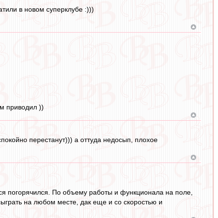
атили в новом суперклубе :)))
м приводил ))
спокойно перестанут))) а оттуда недосып, плохое
тся погорячился. По объему работы и функционала на поле,
сыграть на любом месте, дак еще и со скоростью и