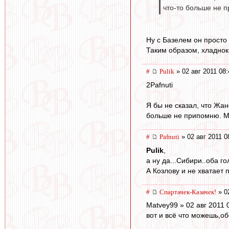
что-то больше не 
Ну с Базелем он просто 
Таким образом, хладнокр
#
Pulik
» 02 авг 2011 08:
2Pafnuti
Я бы не сказал, что Жа
больше не припомню. Мо
#
Pafnuti
» 02 авг 2011 0
Pulik
,
а ну да...Сибири..оба го
А Козлову и не хватает 
#
Спартачек-Казачек!
» 0
Matvey99 » 02 авг 2011 
вот и всё что можешь,об