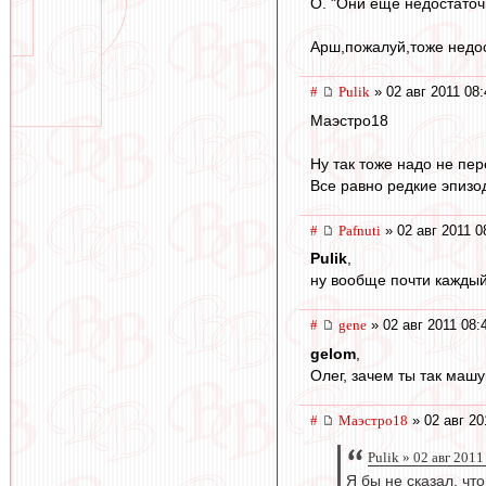
О. "Они ещё недостаточн
Арш,пожалуй,тоже недост
#
Pulik
» 02 авг 2011 08:
Маэстро18
Ну так тоже надо не пер
Все равно редкие эпизо
#
Pafnuti
» 02 авг 2011 0
Pulik
,
ну вообще почти каждый 
#
gene
» 02 авг 2011 08:
gelom
,
Олег, зачем ты так машу
#
Маэстро18
» 02 авг 20
Pulik » 02 авг 2011
Я бы не сказал, чт