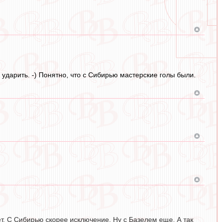
 ударить. -) Понятно, что с Сибирью мастерские голы были.
т. С Сибирью скорее исключение. Ну с Базелем еще. А так