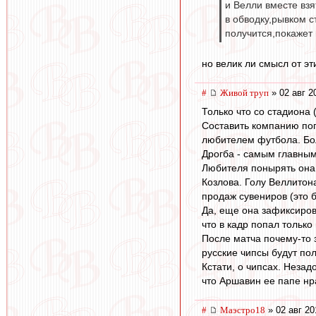
и Велли вместе взя
в обводку,рывком с
получится,покажет 
но велик ли смысл от э
#
Живой труп
» 02 авг 2
Только что со стадиона (
Составить компанию поп
любителем футбола. Бол
Дрогба - самым главным 
Любителя понырять она 
Козлова. Голу Веллитон
продаж сувениров (это 
Да, еще она зафиксиров
что в кадр попал только
После матча почему-то з
русские чипсы будут по
Кстати, о чипсах. Незад
что Аршавин ее папе нра
#
Маэстро18
» 02 авг 20