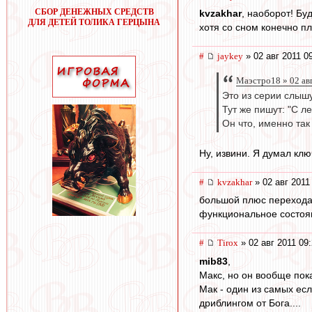
СБОР ДЕНЕЖНЫХ СРЕДСТВ
kvzakhar
, наоборот! Бу
ДЛЯ ДЕТЕЙ ТОЛИКА ГЕРЦЫНА
хотя со сном конечно пло
#
jaykey
» 02 авг 2011 0
Маэстро18 » 02 ав
Это из серии слышу 
Тут же пишут: "С л
Он что, именно так
Ну, извини. Я думал кл
#
kvzakhar
» 02 авг 2011
большой плюс перехода ж
функциональное состоя
#
Tirox
» 02 авг 2011 09
mib83
,
Макс, но он вообще пок
Мак - один из самых ес
дриблингом от Бога....