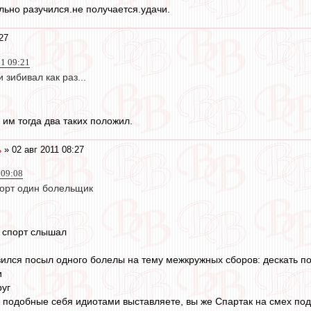
льно разучился.не получается.удачи.
27
11 09:21
и зибивал как раз...
 им тогда два таких положил.
ь
» 02 авг 2011 08:27
 09:08
орт один болельщик
о спорт слышал
ился посыл одного болелы на тему межкружных сборов: дескать по р
и
руг
е подобные себя идиотами выставляете, вы же Спартак на смех по