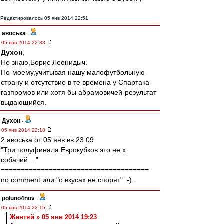
Редактировалось 05 янв 2014 22:51
авоська
-
05 янв 2014 22:33
Духон
,
Не знаю,Борис Леонидыч.
По-моему,учитывая нашу малофутбольную
страну и отсутствие в те времена у Спартака
газпромов или хотя бы абрамовичей-результат
выдающийся.
Духон
-
05 янв 2014 22:18
2 авоська от 05 янв вв 23:09
"Три полуфинала Еврокубков это не х
собачий... "
=====================================
no comment или "о вкусах не спорят" :-) .
poluno4nov
-
05 янв 2014 22:15
Жентяй » 05 янв 2014 19:23