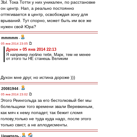
ЗЫ. Тока Тотти у них уникален, по расстановке
он центр. Нап, а реально постоянно
оттягивается в центр, освобождая зону для
врываний. Тут спорно, может быть им все же
нужен свой Юра?
mmmmm
-
05 янв 2014 23:05
Духон » 05 янв 2014 22:13
Я например люблю тебя, Марк, тем не менее
от этого ты НЕ станешь Великим
Духон мне друг, но истина дороже )))
20081944
-
05 янв 2014 23:02
Этого Реингольда за его бестолковый бег мы
болельщики того времени звали Веревкиным,
как мяч к нему попадет, так бежит сломя
голову,только не туда куда надо, после этого
только свист, а не аплодисменты.
Ценитель
-