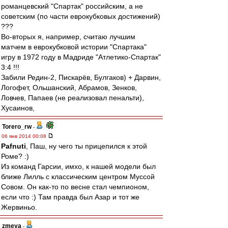
романцевский "Спартак" российским, а не
советским (по части еврокубковых достижений)
???
Во-вторых я, например, считаю лучшим
матчем в еврокубковой истории "Спартака"
игру в 1972 году в Мадриде "Атлетико-Спартак"
3:4 !!!
Забили Редин-2, Пискарёв, Булгаков) + Дарвин,
Логофет, Ольшанский, Абрамов, Зенков,
Ловчев, Папаев (не реализовал пенальти),
Хусаинов,
Torero_rw
-
06 янв 2014 00:08
Pafnuti
, Паш, ну чего ты прицепился к этой
Роме? :)
Из команд Гарсии, имхо, к нашей модели был
ближе Лилль с классическим центром Муссой
Совом. Он как-то по весне стал чемпионом,
если что :) Там правда был Азар и тот же
Жервиньо.
zmeya
-