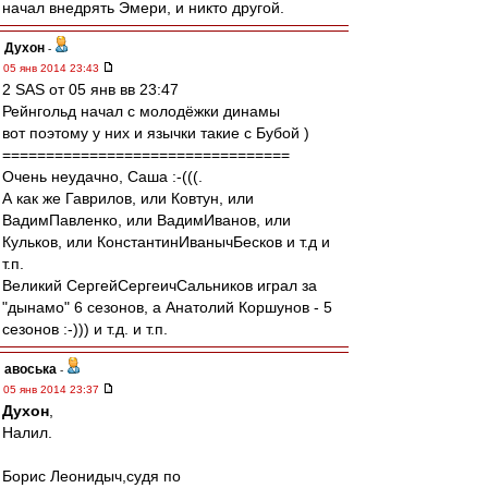
начал внедрять Эмери, и никто другой.
Духон
-
05 янв 2014 23:43
2 SAS от 05 янв вв 23:47
Рейнгольд начал с молодёжки динамы
вот поэтому у них и язычки такие с Бубой )
=================================
Очень неудачно, Саша :-(((.
А как же Гаврилов, или Ковтун, или
ВадимПавленко, или ВадимИванов, или
Кульков, или КонстантинИванычБесков и т.д и
т.п.
Великий СергейСергеичСальников играл за
"дынамо" 6 сезонов, а Анатолий Коршунов - 5
сезонов :-))) и т.д. и т.п.
авоська
-
05 янв 2014 23:37
Духон
,
Налил.
Борис Леонидыч,cудя по