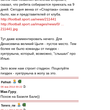
сказал, что ребята собираются приехать на 9
дней. Сегодня венка от «Спартака» снова не
было, как и представителей от клуба.
http://football.sport.ua/news/211441
http://football.sport.ua/images/news/0/ ...
211441.jpg
Тут даже комментировать нечего. Для
Денисевича великий Цыля - пустое место. Тем
более не было команды от пиздюк -
хуетрукыча, который, возможно, "слышал" про
Илью.
Зато всем нам строит стадион. Поцелуйте
пиздюк - хуетрукыча в жопу за это.
Pafnuti
-
06 янв 2014 00:22
Мак-Гуру
,
Похож на Базиля Бали))
Torero_rw
-