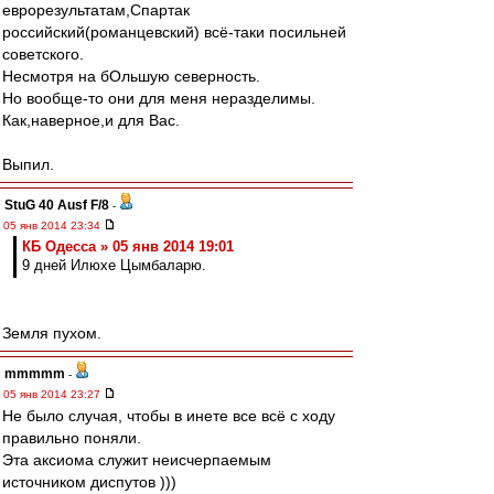
еврорезультатам,Спартак
российский(романцевский) всё-таки посильней
советского.
Несмотря на бОльшую северность.
Но вообще-то они для меня неразделимы.
Как,наверное,и для Вас.
Выпил.
StuG 40 Ausf F/8
-
05 янв 2014 23:34
КБ Одесса » 05 янв 2014 19:01
9 дней Илюхе Цымбаларю.
Земля пухом.
mmmmm
-
05 янв 2014 23:27
Не было случая, чтобы в инете все всё с ходу
правильно поняли.
Эта аксиома служит неисчерпаемым
источником диспутов )))