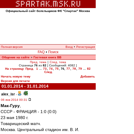
Официальный сайт болельщиков ФК "Спартак" Москва
Полная версия
Вход
•
Регистрация
FAQ
•
Поиск
Общение на сайте
Гостевая книга ВВ
»
Пред. тема
|
След. тема
Страница
76
из
82
[ Сообщений: 4082 ]
На страницу
Пред.
1
...
73
,
74
,
75
,
76
,
77
,
78
,
79
...
82
След.
Начать новую тему
Добавить
Версия для печати
01.01.2014 - 31.01.2014
alex_isr
-
06 янв 2014 00:31
Мак-Гуру
,
СССР - ФРАНЦИЯ - 1:0 (0:0)
23 мая 1980 г.
Товарищеский матч.
Москва. Центральный стадион им. В. И.