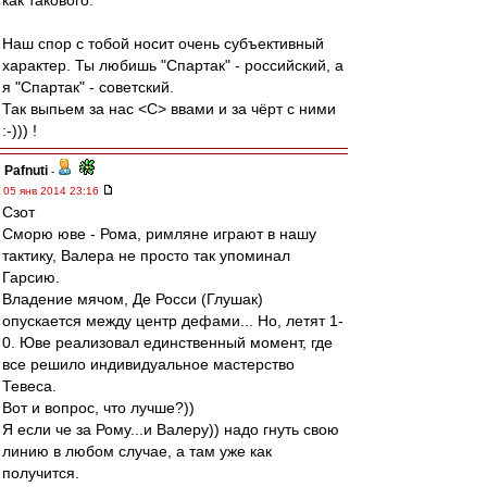
как такового.
Наш спор с тобой носит очень субъективный
характер. Ты любишь "Спартак" - российский, а
я "Спартак" - советский.
Так выпьем за нас <C> ввами и за чёрт с ними
:-))) !
Pafnuti
-
05 янв 2014 23:16
Сзот
Сморю юве - Рома, римляне играют в нашу
тактику, Валера не просто так упоминал
Гарсию.
Владение мячом, Де Росси (Глушак)
опускается между центр дефами... Но, летят 1-
0. Юве реализовал единственный момент, где
все решило индивидуальное мастерство
Тевеса.
Вот и вопрос, что лучше?))
Я если че за Рому...и Валеру)) надо гнуть свою
линию в любом случае, а там уже как
получится.