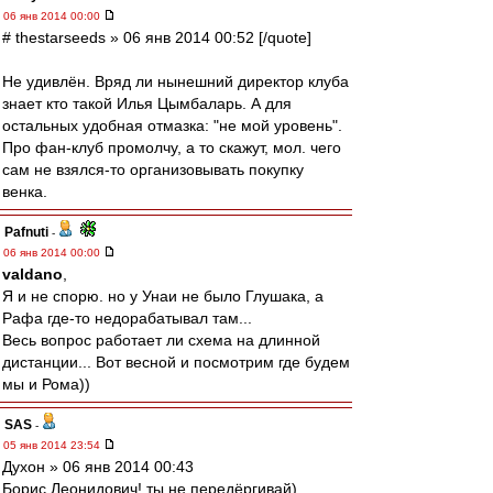
06 янв 2014 00:00
# thestarseeds » 06 янв 2014 00:52 [/quote]
Не удивлён. Вряд ли нынешний директор клуба
знает кто такой Илья Цымбаларь. А для
остальных удобная отмазка: "не мой уровень".
Про фан-клуб промолчу, а то скажут, мол. чего
сам не взялся-то организовывать покупку
венка.
Pafnuti
-
06 янв 2014 00:00
valdano
,
Я и не спорю. но у Унаи не было Глушака, а
Рафа где-то недорабатывал там...
Весь вопрос работает ли схема на длинной
дистанции... Вот весной и посмотрим где будем
мы и Рома))
SAS
-
05 янв 2014 23:54
Духон » 06 янв 2014 00:43
Борис Леонидович! ты не передёргивай)