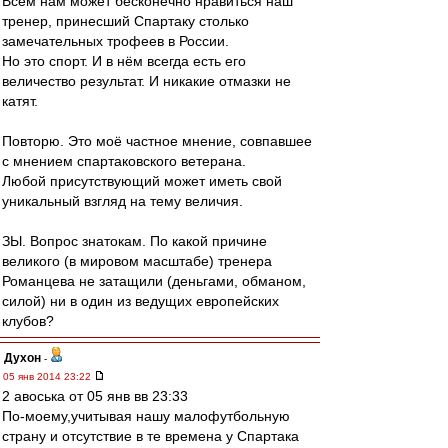
Всем нам может бесконечно нравиться наш
тренер, принесший Спартаку столько
замечательных трофеев в России.
Но это спорт. И в нём всегда есть его
величество результат. И никакие отмазки не
катят.
Повторю. Это моё частное мнение, совпавшее
с мнением спартаковского ветерана.
Любой присутствующий может иметь свой
уникальный взгляд на тему величия.
ЗЫ. Вопрос знатокам. По какой причине
великого (в мировом масштабе) тренера
Романцева не затащили (деньгами, обманом,
силой) ни в один из ведущих европейских
клубов?
Духон
-
05 янв 2014 23:22
2 авоська от 05 янв вв 23:33
По-моему,учитывая нашу малофутбольную
страну и отсутствие в те времена у Спартака