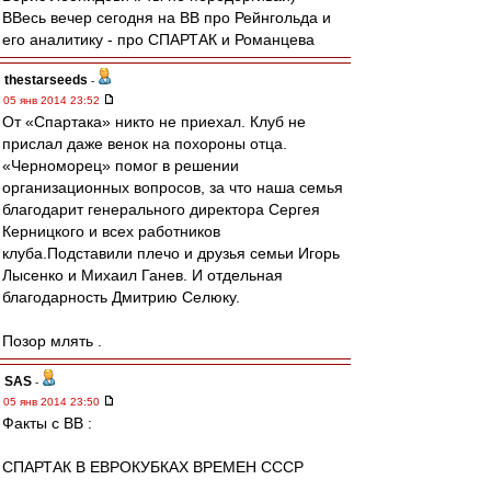
ВВесь вечер сегодня на ВВ про Рейнгольда и
его аналитику - про СПАРТАК и Романцева
thestarseeds
-
05 янв 2014 23:52
От «Спартака» никто не приехал. Клуб не
прислал даже венок на похороны отца.
«Черноморец» помог в решении
организационных вопросов, за что наша семья
благодарит генерального директора Сергея
Керницкого и всех работников
клуба.Подставили плечо и друзья семьи Игорь
Лысенко и Михаил Ганев. И отдельная
благодарность Дмитрию Селюку.
Позор млять .
SAS
-
05 янв 2014 23:50
Факты с ВВ :
СПАРТАК В ЕВРОКУБКАХ ВРЕМЕН СССР