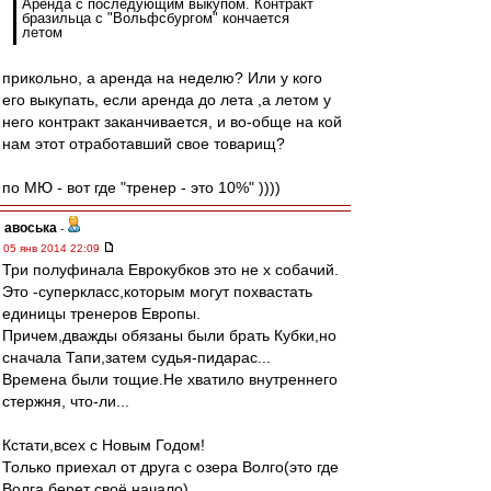
Аренда с последующим выкупом. Контракт
бразильца с "Вольфсбургом" кончается
летом
прикольно, а аренда на неделю? Или у кого
его выкупать, если аренда до лета ,а летом у
него контракт заканчивается, и во-обще на кой
нам этот отработавший свое товарищ?
по МЮ - вот где "тренер - это 10%" ))))
авоська
-
05 янв 2014 22:09
Три полуфинала Еврокубков это не х собачий.
Это -суперкласс,которым могут похвастать
единицы тренеров Европы.
Причем,дважды обязаны были брать Кубки,но
сначала Тапи,затем судья-пидарас...
Времена были тощие.Не хватило внутреннего
стержня, что-ли...
Кстати,всех с Новым Годом!
Только приехал от друга с озера Волго(это где
Волга берет своё начало)