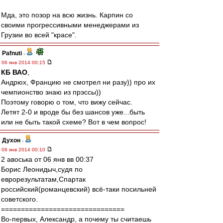
Мда, это позор на всю жизнь. Карпин со
своими прогрессивными менеджерами из
Грузии во всей "красе".
Pafnuti
-
06 янв 2014 00:15
КБ ВАО
,
Андрюх, Францию не смотрел ни разу)) про их
чемпионство знаю из прэссы))
Поэтому говорю о том, что вижу сейчас.
Летят 2-0 и вроде бы без шансов уже...быть
или не быть такой схеме? Вот в чем вопрос!
Духон
-
06 янв 2014 00:10
2 авоська от 06 янв вв 00:37
Борис Леонидыч,cудя по
еврорезультатам,Спартак
российский(романцевский) всё-таки посильней
советского.
===============================
Во-первых, Александр, а почему ты считаешь