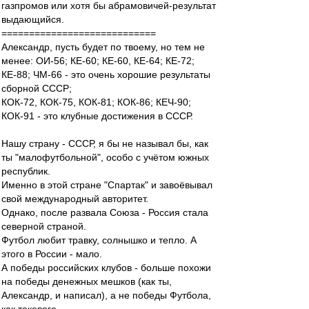
газпромов или хотя бы абрамовичей-результат
выдающийся.
============================
Александр, пусть будет по твоему, но тем не
менее: ОИ-56; КЕ-60; КЕ-60, КЕ-64; КЕ-72;
КЕ-88; ЧМ-66 - это очень хорошие результаты
сборной СССР;
КОК-72, КОК-75, КОК-81; КОК-86; КЕЧ-90;
КОК-91 - это клубные достижения в СССР.
Нашу страну - СССР, я бы не называл бы, как
ты "малофутбольной", особо с учётом южных
республик.
Именно в этой стране "Спартак" и завоёвывал
свой международный авторитет.
Однако, после развала Союза - Россия стала
северной страной.
Футбол любит травку, солнышко и тепло. А
этого в России - мало.
А победы российских клубов - больше похожи
на победы денежных мешков (как ты,
Александр, и написал), а не победы Футбола,