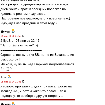
Четыре дня подряд-вечером шампанское,а
днём хоккей против соседних посёлков на
идеально ровном льду озера.
Настроение прекрасное,чего и всем желаю:)
Чую,ждёт нас праздник в этом году:)
Духон
-
05 янв 2014 21:55
2 IlyaS от 05 янв вв 22:49
" А что, 2м в отпуске? :-) "
======================
Страшно, аш жуть (из ВВ, но не из Васина, а из
Высоцкого) !!!
ИлЬюш, ну чё ты над стариком поцмеиваешься
? :-((( ?
Los
-
05 янв 2014 21:51
я говорю про атаку .. два - три паса просто на
загляденье, и потом какой-то облом .. то в
недодачу, то вообще в другую сторону ..
Духон
-