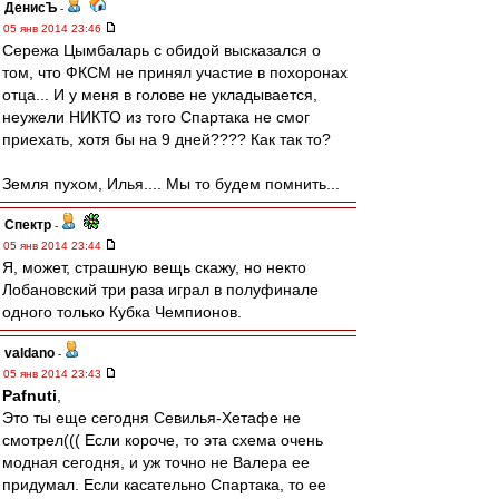
ДенисЪ
-
05 янв 2014 23:46
Сережа Цымбаларь с обидой высказался о
том, что ФКСМ не принял участие в похоронах
отца... И у меня в голове не укладывается,
неужели НИКТО из того Спартака не смог
приехать, хотя бы на 9 дней???? Как так то?
Земля пухом, Илья.... Мы то будем помнить...
Спектр
-
05 янв 2014 23:44
Я, может, страшную вещь скажу, но некто
Лобановский три раза играл в полуфинале
одного только Кубка Чемпионов.
valdano
-
05 янв 2014 23:43
Pafnuti
,
Это ты еще сегодня Севилья-Хетафе не
смотрел((( Если короче, то эта схема очень
модная сегодня, и уж точно не Валера ее
придумал. Если касательно Спартака, то ее