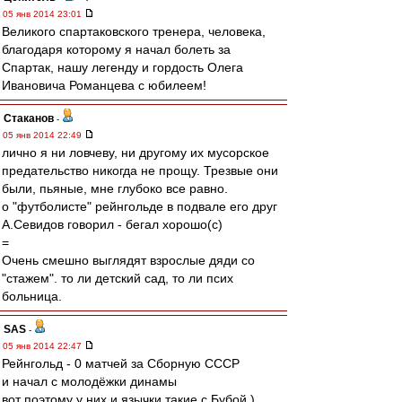
05 янв 2014 23:01
Великого спартаковского тренера, человека,
благодаря которому я начал болеть за
Спартак, нашу легенду и гордость Олега
Ивановича Романцева с юбилеем!
Cтаканов
-
05 янв 2014 22:49
лично я ни ловчеву, ни другому их мусорское
предательство никогда не прощу. Трезвые они
были, пьяные, мне глубоко все равно.
о "футболисте" рейнгольде в подвале его друг
А.Севидов говорил - бегал хорошо(с)
=
Очень смешно выглядят взрослые дяди со
"стажем". то ли детский сад, то ли псих
больница.
SAS
-
05 янв 2014 22:47
Рейнгольд - 0 матчей за Сборную СССР
и начал с молодёжки динамы
вот поэтому у них и язычки такие с Бубой )