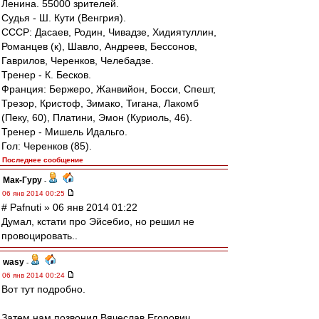
Ленина. 55000 зрителей.
Судья - Ш. Кути (Венгрия).
СССР: Дасаев, Родин, Чивадзе, Хидиятуллин,
Романцев (к), Шавло, Андреев, Бессонов,
Гаврилов, Черенков, Челебадзе.
Тренер - К. Бесков.
Франция: Бержеро, Жанвийон, Босси, Спешт,
Трезор, Кристоф, Зимако, Тигана, Лакомб
(Пеку, 60), Платини, Эмон (Куриоль, 46).
Тренер - Мишель Идальго.
Гол: Черенков (85).
Последнее сообщение
Мак-Гуру
-
06 янв 2014 00:25
# Pafnuti » 06 янв 2014 01:22
Думал, кстати про Эйсебио, но решил не
провоцировать..
wasy
-
06 янв 2014 00:24
Вот тут подробно.
Затем нам позвонил Вячеслав Егорович,