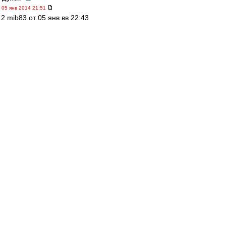
05 янв 2014 21:51
2 mib83 от 05 янв вв 22:43
"...языком мелет, как десятикратный. "
=============================
Стать один раз чемпионом СССР по футболу в
60-х годах прошлого 100-летия (1962или1969)
равносильно 10 чемпионствамРоссии !!!!! :-) !
wasy
-
05 янв 2014 21:51
Сан-Пауло подтвердил, что больше не
рассчитывает на Велика и он возвращается в
ФКСМ.
http://globoesporte.globo.com/futebol/t ... -
time.html
IlyaS
-
05 янв 2014 21:49
"За Духона" А что, 2м в отпуске? :-)
mib83
-
05 янв 2014 21:43
2 Спектр