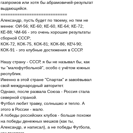
газпромов или хотя бы абрамовичей-результат
выдающийся.
============================
Александр, пусть будет по твоему, но тем не
менее: ОИ-56; КЕ-60; КЕ-60, КЕ-64; КЕ-72;
КЕ-88; ЧМ-66 - это очень хорошие результаты
сборной СССР;
КОК-72, КОК-75, КОК-81; КОК-86; КЕЧ-90;
КОК-91 - это клубные достижения в СССР.
Нашу страну - СССР, я бы не называл бы, как
ты "малофутбольной", особо с учётом южных
республик.
Именно в этой стране "Спартак" и завоёвывал
свой международный авторитет.
Однако, после развала Союза - Россия стала
северной страной.
Футбол любит травку, солнышко и тепло. А
этого в России - мало.
А победы российских клубов - больше похожи
на победы денежных мешков (как ты,
Александр, и написал), а не победы Футбола,