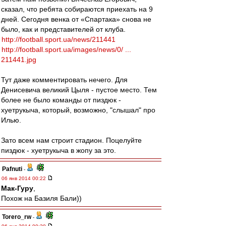
сказал, что ребята собираются приехать на 9
дней. Сегодня венка от «Спартака» снова не
было, как и представителей от клуба.
http://football.sport.ua/news/211441
http://football.sport.ua/images/news/0/ ...
211441.jpg
Тут даже комментировать нечего. Для
Денисевича великий Цыля - пустое место. Тем
более не было команды от пиздюк -
хуетрукыча, который, возможно, "слышал" про
Илью.
Зато всем нам строит стадион. Поцелуйте
пиздюк - хуетрукыча в жопу за это.
Pafnuti
-
06 янв 2014 00:22
Мак-Гуру
,
Похож на Базиля Бали))
Torero_rw
-