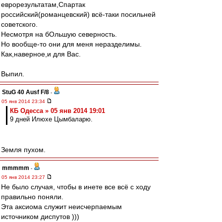
еврорезультатам,Спартак
российский(романцевский) всё-таки посильней
советского.
Несмотря на бОльшую северность.
Но вообще-то они для меня неразделимы.
Как,наверное,и для Вас.
Выпил.
StuG 40 Ausf F/8
-
05 янв 2014 23:34
КБ Одесса » 05 янв 2014 19:01
9 дней Илюхе Цымбаларю.
Земля пухом.
mmmmm
-
05 янв 2014 23:27
Не было случая, чтобы в инете все всё с ходу
правильно поняли.
Эта аксиома служит неисчерпаемым
источником диспутов )))