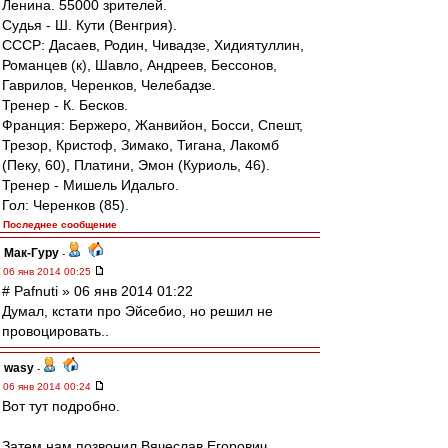
Ленина. 55000 зрителей.
Судья - Ш. Кути (Венгрия).
СССР: Дасаев, Родин, Чивадзе, Хидиятуллин,
Романцев (к), Шавло, Андреев, Бессонов,
Гаврилов, Черенков, Челебадзе.
Тренер - К. Бесков.
Франция: Бержеро, Жанвийон, Босси, Спешт,
Трезор, Кристоф, Зимако, Тигана, Лакомб
(Пеку, 60), Платини, Эмон (Куриоль, 46).
Тренер - Мишель Идальго.
Гол: Черенков (85).
Последнее сообщение
Мак-Гуру
-
06 янв 2014 00:25
# Pafnuti » 06 янв 2014 01:22
Думал, кстати про Эйсебио, но решил не
провоцировать..
wasy
-
06 янв 2014 00:24
Вот тут подробно.
Затем нам позвонил Вячеслав Егорович,