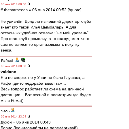
06 янв 2014 00:00
# thestarseeds » 06 янв 2014 00:52 [/quote]
Не удивлён. Вряд ли нынешний директор клуба
знает кто такой Илья Цымбаларь. А для
остальных удобная отмазка: "не мой уровень".
Про фан-клуб промолчу, а то скажут, мол. чего
сам не взялся-то организовывать покупку
венка.
Pafnuti
-
06 янв 2014 00:00
valdano
,
Я и не спорю. но у Унаи не было Глушака, а
Рафа где-то недорабатывал там...
Весь вопрос работает ли схема на длинной
дистанции... Вот весной и посмотрим где будем
мы и Рома))
SAS
-
05 янв 2014 23:54
Духон » 06 янв 2014 00:43
Борис Леонидович! ты не передёргивай)