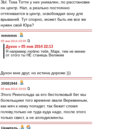
ЗЫ. Тока Тотти у них уникален, по расстановке
он центр. Нап, а реально постоянно
оттягивается в центр, освобождая зону для
врываний. Тут спорно, может быть им все же
нужен свой Юра?
mmmmm
-
05 янв 2014 23:05
Духон » 05 янв 2014 22:13
Я например люблю тебя, Марк, тем не менее
от этого ты НЕ станешь Великим
Духон мне друг, но истина дороже )))
20081944
-
05 янв 2014 23:02
Этого Реингольда за его бестолковый бег мы
болельщики того времени звали Веревкиным,
как мяч к нему попадет, так бежит сломя
голову,только не туда куда надо, после этого
только свист, а не аплодисменты.
Ценитель
-