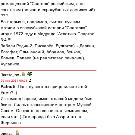
романцевский "Спартак" российским, а не
советским (по части еврокубковых достижений)
???
Во-вторых я, например, считаю лучшим
матчем в еврокубковой истории "Спартака"
игру в 1972 году в Мадриде "Атлетико-Спартак"
3:4 !!!
Забили Редин-2, Пискарёв, Булгаков) + Дарвин,
Логофет, Ольшанский, Абрамов, Зенков,
Ловчев, Папаев (не реализовал пенальти),
Хусаинов,
Torero_rw
-
06 янв 2014 00:08
Pafnuti
, Паш, ну чего ты прицепился к этой
Роме? :)
Из команд Гарсии, имхо, к нашей модели был
ближе Лилль с классическим центром Муссой
Совом. Он как-то по весне стал чемпионом,
если что :) Там правда был Азар и тот же
Жервиньо.
zmeya
-