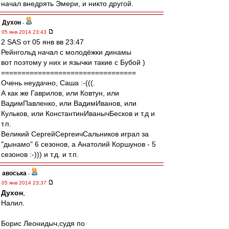
начал внедрять Эмери, и никто другой.
Духон
-
05 янв 2014 23:43
2 SAS от 05 янв вв 23:47
Рейнгольд начал с молодёжки динамы
вот поэтому у них и язычки такие с Бубой )
=================================
Очень неудачно, Саша :-(((.
А как же Гаврилов, или Ковтун, или
ВадимПавленко, или ВадимИванов, или
Кульков, или КонстантинИванычБесков и т.д и
т.п.
Великий СергейСергеичСальников играл за
"дынамо" 6 сезонов, а Анатолий Коршунов - 5
сезонов :-))) и т.д. и т.п.
авоська
-
05 янв 2014 23:37
Духон
,
Налил.
Борис Леонидыч,cудя по