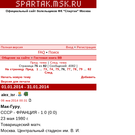
Официальный сайт болельщиков ФК "Спартак" Москва
Полная версия
Вход
•
Регистрация
FAQ
•
Поиск
Общение на сайте
Гостевая книга ВВ
»
Пред. тема
|
След. тема
Страница
76
из
82
[ Сообщений: 4082 ]
На страницу
Пред.
1
...
73
,
74
,
75
,
76
,
77
,
78
,
79
...
82
След.
Начать новую тему
Добавить
Версия для печати
01.01.2014 - 31.01.2014
alex_isr
-
06 янв 2014 00:31
Мак-Гуру
,
СССР - ФРАНЦИЯ - 1:0 (0:0)
23 мая 1980 г.
Товарищеский матч.
Москва. Центральный стадион им. В. И.