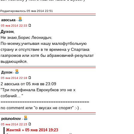
Редактировалось 05 янв 2014 22:51
авоська
-
05 янв 2014 22:33
Духон
,
Не знаю,Борис Леонидыч.
По-моему,учитывая нашу малофутбольную
страну и отсутствие в те времена у Спартака
газпромов или хотя бы абрамовичей-результат
выдающийся.
Духон
-
05 янв 2014 22:18
2 авоська от 05 янв вв 23:09
"Три полуфинала Еврокубков это не х
собачий... "
=====================================
no comment или "о вкусах не спорят" :-) .
poluno4nov
-
05 янв 2014 22:15
Жентяй » 05 янв 2014 19:23