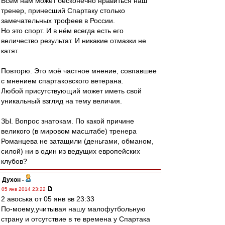
Всем нам может бесконечно нравиться наш
тренер, принесший Спартаку столько
замечательных трофеев в России.
Но это спорт. И в нём всегда есть его
величество результат. И никакие отмазки не
катят.
Повторю. Это моё частное мнение, совпавшее
с мнением спартаковского ветерана.
Любой присутствующий может иметь свой
уникальный взгляд на тему величия.
ЗЫ. Вопрос знатокам. По какой причине
великого (в мировом масштабе) тренера
Романцева не затащили (деньгами, обманом,
силой) ни в один из ведущих европейских
клубов?
Духон
-
05 янв 2014 23:22
2 авоська от 05 янв вв 23:33
По-моему,учитывая нашу малофутбольную
страну и отсутствие в те времена у Спартака