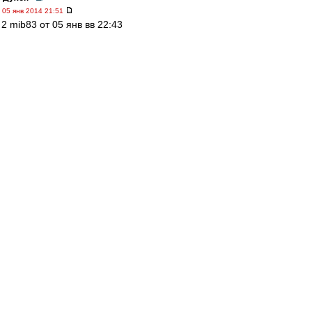
05 янв 2014 21:51
2 mib83 от 05 янв вв 22:43
"...языком мелет, как десятикратный. "
=============================
Стать один раз чемпионом СССР по футболу в
60-х годах прошлого 100-летия (1962или1969)
равносильно 10 чемпионствамРоссии !!!!! :-) !
wasy
-
05 янв 2014 21:51
Сан-Пауло подтвердил, что больше не
рассчитывает на Велика и он возвращается в
ФКСМ.
http://globoesporte.globo.com/futebol/t ... -
time.html
IlyaS
-
05 янв 2014 21:49
"За Духона" А что, 2м в отпуске? :-)
mib83
-
05 янв 2014 21:43
2 Спектр