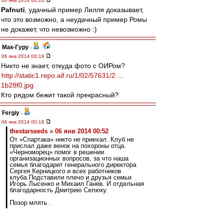
06 янв 2014 00:20
Pafnuti
, удачный пример Лилля доказывает,
что это возможно, а неудачный пример Ромы
не докажет, что невозможно :)
Мак-Гуру
-
06 янв 2014 00:19
Никто не знает, откуда фото с ОИРом?
http://static1.repo.aif.ru/1/02/57631/2 ...
1b28f0.jpg
Кто рядом бежит такой прекрасный?
Fergiy
-
06 янв 2014 00:18
thestarseeds » 06 янв 2014 00:52
От «Спартака» никто не приехал. Клуб не
прислал даже венок на похороны отца.
«Черноморец» помог в решении
организационных вопросов, за что наша
семья благодарит генерального директора
Сергея Керницкого и всех работников
клуба.Подставили плечо и друзья семьи
Игорь Лысенко и Михаил Ганев. И отдельная
благодарность Дмитрию Селюку.
Позор млять .