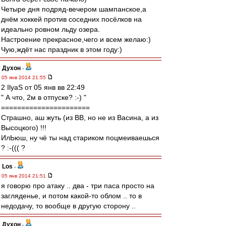
Четыре дня подряд-вечером шампанское,а
днём хоккей против соседних посёлков на
идеально ровном льду озера.
Настроение прекрасное,чего и всем желаю:)
Чую,ждёт нас праздник в этом году:)
Духон
-
05 янв 2014 21:55
2 IlyaS от 05 янв вв 22:49
" А что, 2м в отпуске? :-) "
======================
Страшно, аш жуть (из ВВ, но не из Васина, а из
Высоцкого) !!!
ИлЬюш, ну чё ты над стариком поцмеиваешься
? :-((( ?
Los
-
05 янв 2014 21:51
я говорю про атаку .. два - три паса просто на
загляденье, и потом какой-то облом .. то в
недодачу, то вообще в другую сторону ..
Духон
-