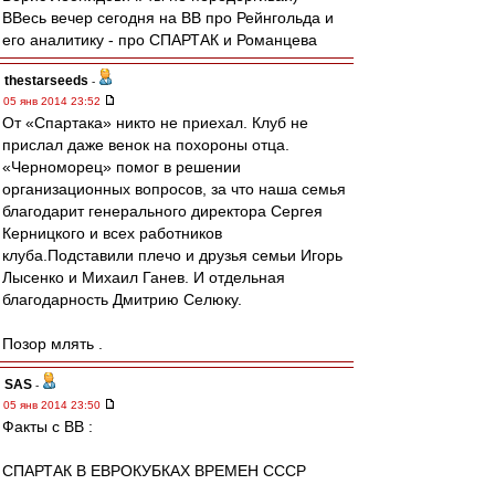
ВВесь вечер сегодня на ВВ про Рейнгольда и
его аналитику - про СПАРТАК и Романцева
thestarseeds
-
05 янв 2014 23:52
От «Спартака» никто не приехал. Клуб не
прислал даже венок на похороны отца.
«Черноморец» помог в решении
организационных вопросов, за что наша семья
благодарит генерального директора Сергея
Керницкого и всех работников
клуба.Подставили плечо и друзья семьи Игорь
Лысенко и Михаил Ганев. И отдельная
благодарность Дмитрию Селюку.
Позор млять .
SAS
-
05 янв 2014 23:50
Факты с ВВ :
СПАРТАК В ЕВРОКУБКАХ ВРЕМЕН СССР