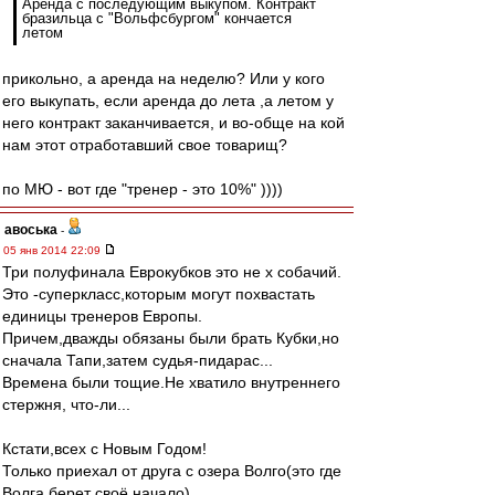
Аренда с последующим выкупом. Контракт
бразильца с "Вольфсбургом" кончается
летом
прикольно, а аренда на неделю? Или у кого
его выкупать, если аренда до лета ,а летом у
него контракт заканчивается, и во-обще на кой
нам этот отработавший свое товарищ?
по МЮ - вот где "тренер - это 10%" ))))
авоська
-
05 янв 2014 22:09
Три полуфинала Еврокубков это не х собачий.
Это -суперкласс,которым могут похвастать
единицы тренеров Европы.
Причем,дважды обязаны были брать Кубки,но
сначала Тапи,затем судья-пидарас...
Времена были тощие.Не хватило внутреннего
стержня, что-ли...
Кстати,всех с Новым Годом!
Только приехал от друга с озера Волго(это где
Волга берет своё начало)