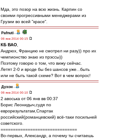
Мда, это позор на всю жизнь. Карпин со
своими прогрессивными менеджерами из
Грузии во всей "красе".
Pafnuti
-
06 янв 2014 00:15
КБ ВАО
,
Андрюх, Францию не смотрел ни разу)) про их
чемпионство знаю из прэссы))
Поэтому говорю о том, что вижу сейчас.
Летят 2-0 и вроде бы без шансов уже...быть
или не быть такой схеме? Вот в чем вопрос!
Духон
-
06 янв 2014 00:10
2 авоська от 06 янв вв 00:37
Борис Леонидыч,cудя по
еврорезультатам,Спартак
российский(романцевский) всё-таки посильней
советского.
===============================
Во-первых, Александр, а почему ты считаешь