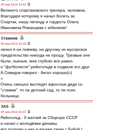
05 янв 2014 23:01
Великого спартаковского тренера, человека,
благодаря которому я начал болеть за
Спартак, нашу легенду и гордость Олега
Ивановича Романцева с юбилеем!
Cтаканов
-
05 янв 2014 22:49
лично я ни ловчеву, ни другому их мусорское
предательство никогда не прощу. Трезвые они
были, пьяные, мне глубоко все равно.
о "футболисте" рейнгольде в подвале его друг
А.Севидов говорил - бегал хорошо(с)
=
Очень смешно выглядят взрослые дяди со
"стажем". то ли детский сад, то ли псих
больница.
SAS
-
05 янв 2014 22:47
Рейнгольд - 0 матчей за Сборную СССР
и начал с молодёжки динамы
вот поэтому у них и язычки такие с Бубой )