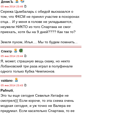
ДенисЪ
-
05 янв 2014 23:46
Сережа Цымбаларь с обидой высказался о
том, что ФКСМ не принял участие в похоронах
отца... И у меня в голове не укладывается,
неужели НИКТО из того Спартака не смог
приехать, хотя бы на 9 дней???? Как так то?
Земля пухом, Илья.... Мы то будем помнить...
Спектр
-
05 янв 2014 23:44
Я, может, страшную вещь скажу, но некто
Лобановский три раза играл в полуфинале
одного только Кубка Чемпионов.
valdano
-
05 янв 2014 23:43
Pafnuti
,
Это ты еще сегодня Севилья-Хетафе не
смотрел((( Если короче, то эта схема очень
модная сегодня, и уж точно не Валера ее
придумал. Если касательно Спартака, то ее