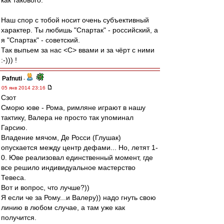
как такового.
Наш спор с тобой носит очень субъективный
характер. Ты любишь "Спартак" - российский, а
я "Спартак" - советский.
Так выпьем за нас <C> ввами и за чёрт с ними
:-))) !
Pafnuti
-
05 янв 2014 23:16
Сзот
Сморю юве - Рома, римляне играют в нашу
тактику, Валера не просто так упоминал
Гарсию.
Владение мячом, Де Росси (Глушак)
опускается между центр дефами... Но, летят 1-
0. Юве реализовал единственный момент, где
все решило индивидуальное мастерство
Тевеса.
Вот и вопрос, что лучше?))
Я если че за Рому...и Валеру)) надо гнуть свою
линию в любом случае, а там уже как
получится.