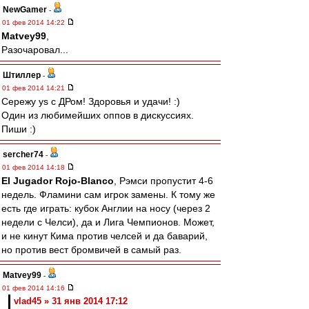
NewGamer
-
01 фев 2014 14:22
Matvey99
,
Разочаровал...
Штиллер
-
01 фев 2014 14:21
Сережу ys с ДРом! Здоровья и удачи! :)
Один из любимейших оппов в дискуссиях.
Пиши :)
sercher74
-
01 фев 2014 14:18
El Jugador Rojo-Blanco
, Рэмси пропустит 4-6
недель. Фламини сам игрок замены. К тому же
есть где играть: кубок Англии на носу (через 2
недели с Челси), да и Лига Чемпионов. Может,
и не кинут Кима против челсей и да баварий,
но против вест бромвичей в самый раз.
Matvey99
-
01 фев 2014 14:16
vlad45 » 31 янв 2014 17:12