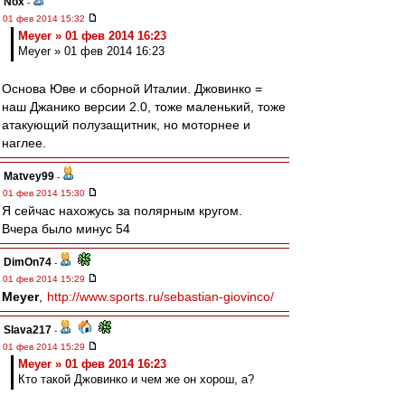
Nox
-
01 фев 2014 15:32
Meyer » 01 фев 2014 16:23
Meyer » 01 фев 2014 16:23
Основа Юве и сборной Италии. Джовинко =
наш Джанико версии 2.0, тоже маленький, тоже
атакующий полузащитник, но моторнее и
наглее.
Matvey99
-
01 фев 2014 15:30
Я сейчас нахожусь за полярным кругом.
Вчера было минус 54
DimOn74
-
01 фев 2014 15:29
Meyer
,
http://www.sports.ru/sebastian-giovinco/
Slava217
-
01 фев 2014 15:29
Meyer » 01 фев 2014 16:23
Кто такой Джовинко и чем же он хорош, а?