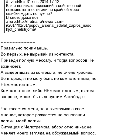
# vlad45 » 31 янв 2014 17:12
Как я понимаю,признаний в собственной
некомпетентности или по крайней мере
ошибки ждать не нужно?
В свете даже вот
этого:http://fratria.ru/news/fcsm-
i/2014/01/31/popov_arsenal_sdelal_zapros_nasc
hjot_chelstrjoma/
-----------------------
Правильно понимаешь.
Во первых, не вырывай из контекста.
Приведи полную мессагу, и тогда вопросов Не
возникнет.
А выдергивать из контекста, не очень красиво.
Во вторых, я не могу быть не компетентным, не
НЕкомпетентным.
Компетентным, либо НЕкомпетентным, в этом
вопросе, может быть допустим Асхабадзе.
Что касается меня, то я высказываю свое
мнение, которое рождается на основании
логики. моей логики.
Ситуация с Челстремом, абсолютно никак не
меняет моего взгляда на обсуждаемый вопрос.