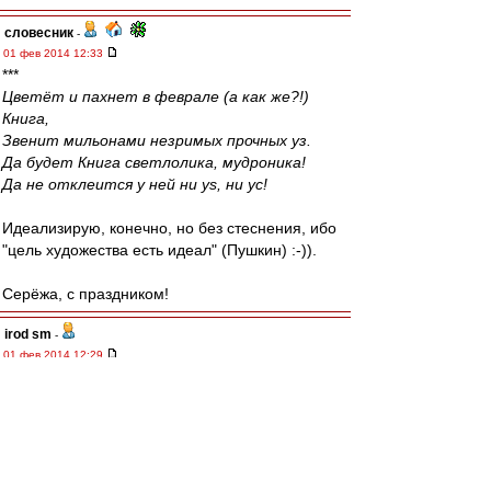
словесник
-
01 фев 2014 12:33
***
Цветёт и пахнет в феврале (а как же?!)
Книга,
Звенит мильонами незримых прочных уз.
Да будет Книга светлолика, мудроника!
Да не отклеится у ней ни ys, ни ус!
Идеализирую, конечно, но без стеснения, ибо
"цель художества есть идеал" (Пушкин) :-)).
Серёжа, с праздником!
irod sm
-
01 фев 2014 12:29
Valentinovich
Жень, прекрати это все :)))))
Да-да , тоже считаю что одно наличие
Чельстрема в составе уже гарантия
чемпионства.