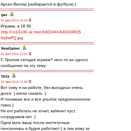
Арсен Венгер разбирается в футболе:)
gav
-
01 фев 2014 13:14
Играем, в 18:30
http://cs14106.vk.me/c540104/v540104925 ...
5q4wPQ.jpg
NewGamer
-
01 фев 2014 13:10
С Уралом сегодня играем? чего-то ни одного
сообщения на эту тему...
Gzza
-
01 фев 2014 12:59
Вот сижу я на работе, без выходных очень
долго :) мягко сказать :)
И понимаю все и вся унылое предпенсионное
говно:)
Ни кто работать не хочет, кабинет пуст,
сотрудников нет :)
Одни мать вашу после институтные
пенсионеры в будни работают:) а тем кому за