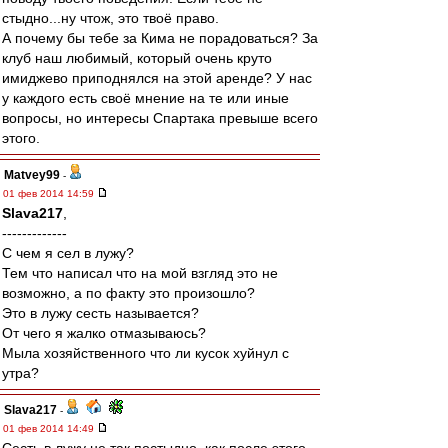
стыдно...ну чтож, это твоё право.
А почему бы тебе за Кима не порадоваться? За
клуб наш любимый, который очень круто
имиджево приподнялся на этой аренде? У нас
у каждого есть своё мнение на те или иные
вопросы, но интересы Спартака превыше всего
этого.
Matvey99
-
01 фев 2014 14:59
Slava217
,
-------------
С чем я сел в лужу?
Тем что написал что на мой взгляд это не
возможно, а по факту это произошло?
Это в лужу сесть называется?
От чего я жалко отмазываюсь?
Мыла хозяйственного что ли кусок хуйнул с
утра?
Slava217
-
01 фев 2014 14:49