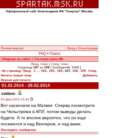
Официальный сайт болельщиков ФК "Спартак" Москва
Полная версия
Вход
•
Регистрация
FAQ
•
Поиск
Общение на сайте
Гостевая книга ВВ
»
Пред. тема
|
След. тема
Страница
107
из
109
[ Сообщений: 5408 ]
На страницу
Пред.
1
...
104
,
105
,
106
,
107
,
108
,
109
След.
Начать новую тему
Добавить
Версия для печати
01.02.2014 - 28.02.2014
valdano
-
01 фев 2014 15:34
Вот наскочили на Матвея. Сперва посмотрите
на Чельстрема в АПЛ, потом выводы делать
будете. А то вполне вероятно, что он еще
посмеется и над Венгером, и над вами.
Последнее сообщение