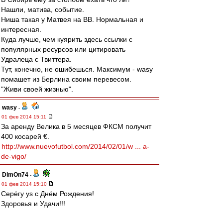
Нашли, матива, событие.
Ниша такая у Матвея на ВВ. Нормальная и
интересная.
Куда лучше, чем куярить здесь ссылки с
популярных ресурсов или цитировать
Удралеца с Твиттера.
Тут, конечно, не ошибешься. Максимум - wasy
помашет из Берлина своим перевесом.
"Живи своей жизнью".
wasy
-
01 фев 2014 15:11
За аренду Велика в 5 месяцев ФКСМ получит
400 косарей €.
http://www.nuevofutbol.com/2014/02/01/w ... a-
de-vigo/
DimOn74
-
01 фев 2014 15:10
Серёгу ys с Днём Рождения!
Здоровья и Удачи!!!