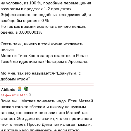
ну условно, из 100 %, подобные перемещения
возможны в пределах 1-2 процентах.
Эффективность же подобных телодвижений, я
вообще бы оценил в 0 %.
Но так как в жизни исключать ничего нельзя,
оценю, в 0,0000001%
Опять таки, ничего в этой жизни исключать
нельзя.
Может и Тина Коста завтра окажется в Реале.
Такой же идиотизм как Челстрем в Арсенале.
Мо мне, так это называется-"Ебанутым, с
добрым утром"
Abilardo
-
01 фев 2014 14:15
Злые вы... Матвея понимать надо. Если Матвей
назвал кого-то зблевом и никому не нужным
гавном, это совсем не значит, что Матвей так
считает. Это даже не значит, что он против него
что-то имеет. Просто Дима так излагает мысли,
и к этому надо привыкнуть. А если кто-то