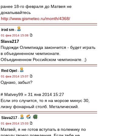
ранее 18-го февраля до Матвея не
докапывайтесь
http://www.gismeteo.ru/month/4368/
irod sm
-
01 фев 2014 15:08
Slava217
Подожди Олимпиада закончится - будет играть
в объединенном чемпионате.
Объединенном Российском чемпионате. ;)
Red Opel
-
01 фев 2014 15:07
Однако, забыл?
# Matvey99 » 31 янв 2014 15:27
Если это случится, то я на морозе минус 30,
лизну фонарный столб. Металический.
Slava217
-
01 фев 2014 15:03
Матвей, я не готов вступать в полемику по
поводу твоего поведения. Если тебе не