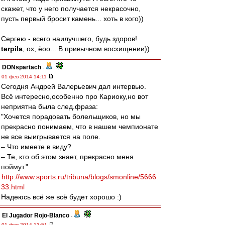
скажет, что у него получается некрасочно,
пусть первый бросит камень... хоть в кого))
Сергею - всего наилучшего, будь здоров!
terpila
, ох, ёоо... В привычном восхищении))
DONspartach
-
01 фев 2014 14:11
Сегодня Андрей Валерьевич дал интервью.
Всё интересно,особенно про Кариоку,но вот
неприятна была след.фраза:
"Хочется порадовать болельщиков, но мы
прекрасно понимаем, что в нашем чемпионате
не все выигрывается на поле.
– Что имеете в виду?
– Те, кто об этом знает, прекрасно меня
поймут."
http://www.sports.ru/tribuna/blogs/smonline/5666
33.html
Надеюсь всё же всё будет хорошо :)
El Jugador Rojo-Blanco
-
01 фев 2014 13:51