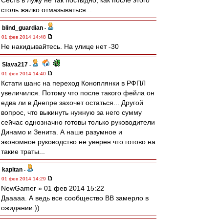
Сесть в лужу не так постыдно, как после этого
столь жалко отмазываться...
blind_guardian
-
01 фев 2014 14:48
Не накидывайтесь. На улице нет -30
Slava217
-
01 фев 2014 14:40
Кстати шанс на переход Коноплянки в РФПЛ
увеличился. Потому что после такого фейла он
едва ли в Днепре захочет остаться... Другой
вопрос, что выкинуть нужную за него сумму
сейчас однозначно готовы только руководители
Динамо и Зенита. А наше разумное и
экономное руководство не уверен что готово на
такие траты...
kapitan
-
01 фев 2014 14:29
NewGamer » 01 фев 2014 15:22
Дааааа. А ведь все сообщество ВВ замерло в
ожидании:))