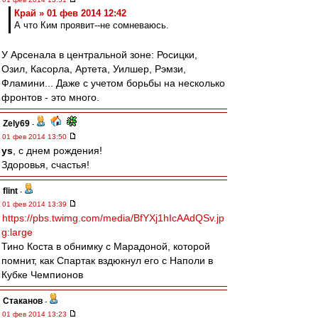
Край » 01 фев 2014 12:42
А что Ким проявит--не сомневаюсь.
У Арсенала в центральной зоне: Росицки,
Озил, Касорла, Артета, Уилшер, Рэмзи,
Фламини... Даже с учетом борьбы на несколько
фронтов - это много.
Zely69
-
01 фев 2014 13:50
уs
, с днем рождения!
Здоровья, счастья!
flint
-
01 фев 2014 13:39
https://pbs.twimg.com/media/BfYXj1hIcAAdQSv.jp
g:large
Тино Коста в обнимку с Марадоной, которой
помнит, как Спартак вздюкнул его с Наполи в
Кубке Чемпионов
Cтаканов
-
01 фев 2014 13:23