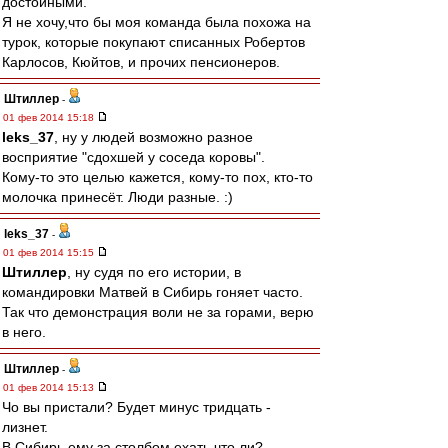
достойными.
Я не хочу,что бы моя команда была похожа на
турок, которые покупают списанных Робертов
Карлосов, Кюйтов, и прочих пенсионеров.
Штиллер
-
01 фев 2014 15:18
leks_37
, ну у людей возможно разное
восприятие "сдохшей у соседа коровы".
Кому-то это целью кажется, кому-то пох, кто-то
молочка принесёт. Люди разные. :)
leks_37
-
01 фев 2014 15:15
Штиллер
, ну судя по его истории, в
командировки Матвей в Сибирь гоняет часто.
Так что демонстрация воли не за горами, верю
в него.
Штиллер
-
01 фев 2014 15:13
Чо вы пристали? Будет минус тридцать -
лизнет.
В Сибирь ему за столбом ехать что ли?