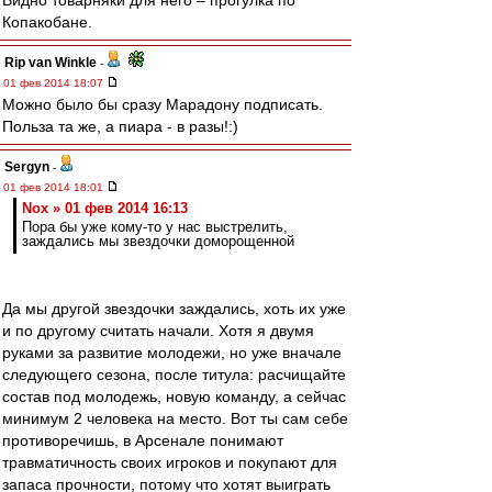
Видно товарняки для него – прогулка по
Копакобане.
Rip van Winkle
-
01 фев 2014 18:07
Можно было бы сразу Марадону подписать.
Польза та же, а пиара - в разы!:)
Sergyn
-
01 фев 2014 18:01
Nox » 01 фев 2014 16:13
Пора бы уже кому-то у нас выстрелить,
заждались мы звездочки доморощенной
Да мы другой звездочки заждались, хоть их уже
и по другому считать начали. Хотя я двумя
руками за развитие молодежи, но уже вначале
следующего сезона, после титула: расчищайте
состав под молодежь, новую команду, а сейчас
минимум 2 человека на место. Вот ты сам себе
противоречишь, в Арсенале понимают
травматичность своих игроков и покупают для
запаса прочности, потому что хотят выиграть