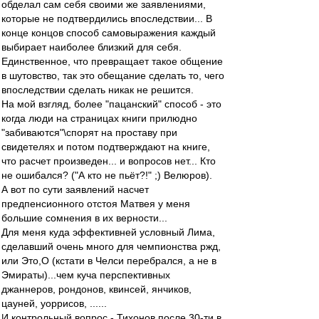
обделал сам себя своими же заявлениями,
которые не подтвердились впоследствии... В
конце концов способ самовыражения каждый
выбирает наиболее близкий для себя.
Единственное, что превращает такое общение
в шутовство, так это обещание сделать то, чего
впоследствии сделать никак не решится.
На мой взгляд, более "пацанский" способ - это
когда люди на страницах книги прилюдно
"забиваются"\спорят на проставу при
свидетелях и потом подтверждают на книге,
что расчет произведен... и вопросов нет... Кто
не ошибался? ("А кто не пьёт?!" ;) Велюров).
А вот по сути заявлений насчет
предпенсионного отстоя Матвея у меня
большие сомнения в их верности...
Для меня куда эффективней условный Лима,
сделавший очень много для чемпионства ржд,
или Это,О (кстати в Челси перебрался, а не в
Эмираты)...чем куча перспективных
джаннеров, рондонов, квинсей, янчиков,
цауней, уоррисов, ......
И контрольный вопрос - Тихонов после 30-ти в