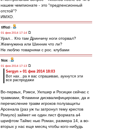
нашем чемпионате - это "предпенсионный
отстой"?
ИМХО.
tiffozi
-
01 фев 2014 17:14
Урал... Кто там Дринчичу ноги оторвал?
Жемчужина или Шинник что ли?
Не люблю товарняки с рос. клубами
Nox
-
01 фев 2014 17:13
Sergyn » 01 фев 2014 18:03
Вот нах...ра я вас спрашиваю, аукнутся эти
все распродажи
Во-первых, Рэмси, Уилшир и Росицки сейчас с
травмами, Фламини дисквалифицирован, да и
перечисление травм игроков полузащиты
Арсенала (раз уж ты затронул тему крестов
Ромуло) займет не один лист формата а4
шрифтом Таймс нью Роман, размера 14, а во-
вторых у нас еще месяц чтобы кого-нибудь