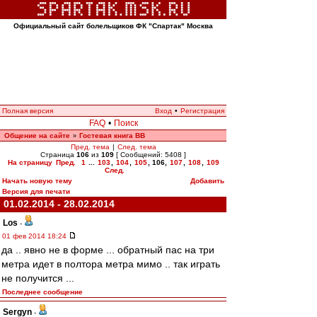
Официальный сайт болельщиков ФК "Спартак" Москва
Полная версия
Вход
•
Регистрация
FAQ
•
Поиск
Общение на сайте
Гостевая книга ВВ
»
Пред. тема
|
След. тема
Страница
106
из
109
[ Сообщений: 5408 ]
На страницу
Пред.
1
...
103
,
104
,
105
,
106
,
107
,
108
,
109
След.
Начать новую тему
Добавить
Версия для печати
01.02.2014 - 28.02.2014
Los
-
01 фев 2014 18:24
да .. явно не в форме ... обратный пас на три
метра идет в полтора метра мимо .. так играть
не получится ...
Последнее сообщение
Sergyn
-