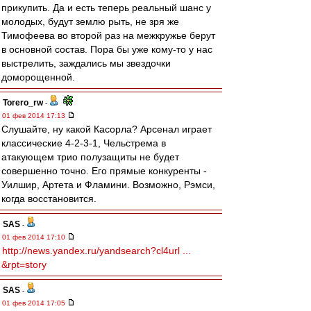
прикупить. Да и есть теперь реальный шанс у
молодых, будут землю рыть, не зря же
Тимофеева во второй раз на межкружье берут
в основной состав. Пора бы уже кому-то у нас
выстрелить, заждались мы звездочки
доморощенной.
Torero_rw
-
01 фев 2014 17:13
Слушайте, ну какой Касорла? Арсенал играет
классические 4-2-3-1, Чельстрема в
атакующем трио полузащиты не будет
совершенно точно. Его прямые конкуренты -
Уилшир, Артета и Фламини. Возможно, Рэмси,
когда восстановится.
SAS
-
01 фев 2014 17:10
http://news.yandex.ru/yandsearch?cl4url ...
&rpt=story
SAS
-
01 фев 2014 17:05