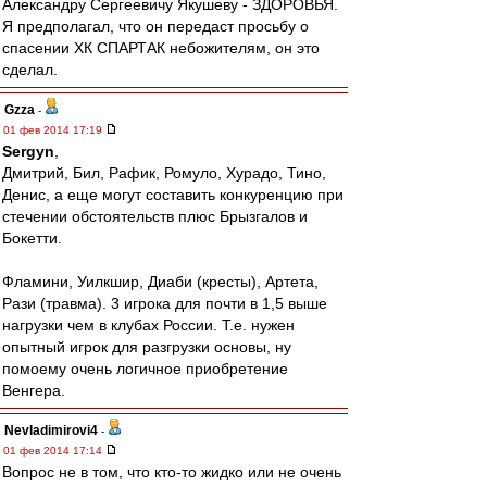
Александру Сергеевичу Якушеву - ЗДОРОВЬЯ.
Я предполагал, что он передаст просьбу о
спасении ХК СПАРТАК небожителям, он это
сделал.
Gzza
-
01 фев 2014 17:19
Sergyn
,
Дмитрий, Бил, Рафик, Ромуло, Хурадо, Тино,
Денис, а еще могут составить конкуренцию при
стечении обстоятельств плюс Брызгалов и
Бокетти.
Фламини, Уилкшир, Диаби (кресты), Артета,
Рази (травма). 3 игрока для почти в 1,5 выше
нагрузки чем в клубах России. Т.е. нужен
опытный игрок для разгрузки основы, ну
помоему очень логичное приобретение
Венгера.
Nevladimirovi4
-
01 фев 2014 17:14
Вопрос не в том, что кто-то жидко или не очень