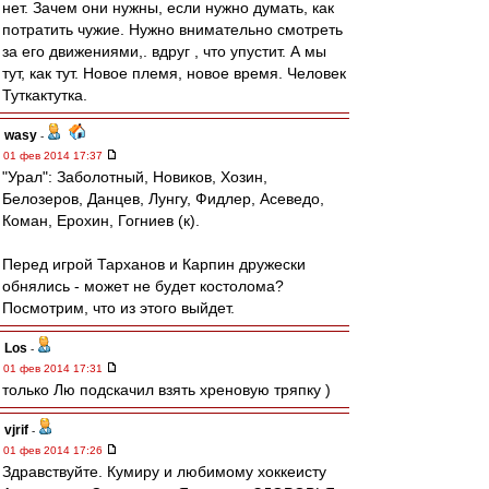
нет. Зачем они нужны, если нужно думать, как
потратить чужие. Нужно внимательно смотреть
за его движениями,. вдруг , что упустит. А мы
тут, как тут. Новое племя, новое время. Человек
Туткактутка.
wasy
-
01 фев 2014 17:37
"Урал": Заболотный, Новиков, Хозин,
Белозеров, Данцев, Лунгу, Фидлер, Асеведо,
Коман, Ерохин, Гогниев (к).
Перед игрой Тарханов и Карпин дружески
обнялись - может не будет костолома?
Посмотрим, что из этого выйдет.
Los
-
01 фев 2014 17:31
только Лю подскачил взять хреновую тряпку )
vjrif
-
01 фев 2014 17:26
Здравствуйте. Кумиру и любимому хоккеисту