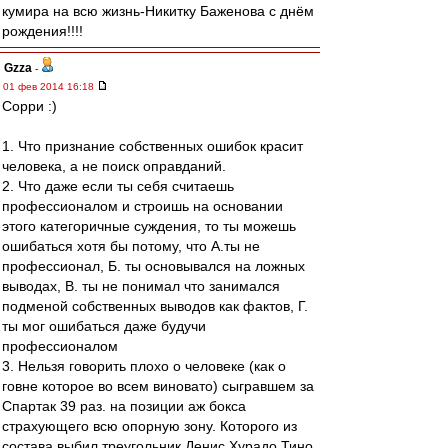
кумира на всю жизнь-Никитку Баженова с днём
рождения!!!!
Gzza
-
01 фев 2014 16:18
Сорри :)
1. Что признание собственных ошибок красит
человека, а не поиск оправданий.
2. Что даже если ты себя считаешь
профессионалом и строишь на основании
этого категоричные суждения, то ты можешь
ошибаться хотя бы потому, что А.ты не
профессионал, Б. ты основывался на ложных
выводах, В. ты не понимал что занимался
подменой собственных выводов как фактов, Г.
ты мог ошибаться даже будучи
профессионалом
3. Нельзя говорить плохо о человеке (как о
говне которое во всем виновато) сыгравшем за
Спартак 39 раз. на позиции аж бокса
страхующего всю опорную зону. Которого из
состава выбил треугольник Денис Хурадо Тино.