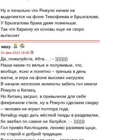
Ну и печально что Ромуло ничем не
выделяется на фоне Тимофеева и Брызгалова.
У Брызгалова брака даже поменьше.
Так что Кариоку из основы еще не скоро
вытеснят
wasy
-
01 фев 2014 18:08
Да, пожалуйста, ёбта… : - ))))))))
Наши какие-то вялые и полуживые, что,
вообще, ясно и понятно – тренька в день
матча, и игра на фоне высоких нагрузок.
В начале неплохие моменты забить гол имели
Ромуло и Китаец.
Но Китаец засрал, в привычном для себя
фееричном стиле, ну а Ромуло сделаем скидку
– человек не играл полтора года.
Китайцу надо дать жёсткой пизды в раздевалке,
бо заебал по самое не балуйся. : - )))))))
Гол привёз Кислощеев, лениво раззявив щщи,
по старой и доброй традиции.