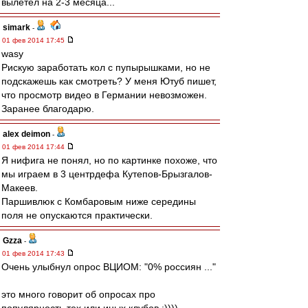
вылетел на 2-3 месяца...
simark
-
01 фев 2014 17:45
wasy
Рискую заработать кол с пупырышками, но не
подскажешь как смотреть? У меня Ютуб пишет,
что просмотр видео в Германии невозможен.
Заранее благодарю.
alex deimon
-
01 фев 2014 17:44
Я нифига не понял, но по картинке похоже, что
мы играем в 3 центрдефа Кутепов-Брызгалов-
Макеев.
Паршивлюк с Комбаровым ниже середины
поля не опускаются практически.
Gzza
-
01 фев 2014 17:43
Очень улыбнул опрос ВЦИОМ: "0% россиян ..."
это много говорит об опросах про