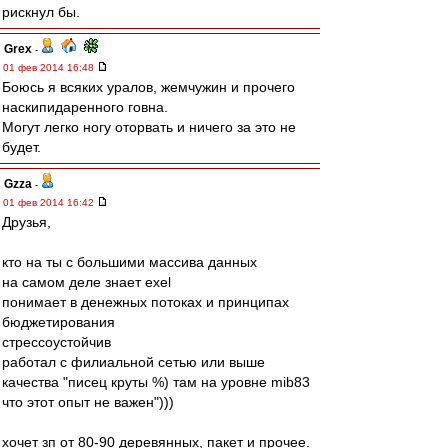
рискнул бы.
Grex
-
01 фев 2014 16:48
Боюсь я всяких уралов, жемчужин и прочего
наскипидаренного говна.
Могут легко ногу оторвать и ничего за это не
будет.
Gzza
-
01 фев 2014 16:42
Друзья,
кто на ты с большими массива данных
на самом деле знает exel
понимает в денежных потоках и принципах
бюджетирования
стрессоустойчив
работал с филиальной сетью или выше
качества "писец круты %) там на уровне mib83
что этот опыт не важен")))
хочет зп от 80-90 деревянных, пакет и прочее.