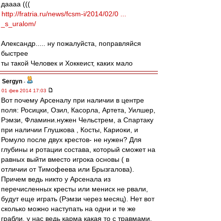
даааа (((
http://fratria.ru/news/fcsm-i/2014/02/0 ...
_s_uralom/
Александр..... ну пожалуйста, поправляйся
быстрее
ты такой Человек и Хоккеист, каких мало
Sergyn
-
01 фев 2014 17:03
Вот почему Арсеналу при наличии в центре
поля: Росицки, Озил, Касорла, Артета, Уилшер,
Рэмзи, Фламини.нужен Чельстрем, а Спартаку
при наличии Глушкова , Косты, Кариоки, и
Ромуло после двух крестов- не нужен? Для
глубины и ротации состава, который сможет на
равных выйти вместо игрока основы ( в
отличии от Тимофеева или Брызгалова).
Причем ведь никто у Арсенала из
перечисленных кресты или мениск не рвали,
будут еще играть (Рэмзи через месяц). Нет вот
сколько можно наступать на одни и те же
грабли, у нас ведь карма какая то с травмами,