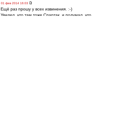
01 фев 2014 16:03
Ещё раз прошу у всех извинения. :-)
Увидел, что там тоже Спартак, и подумал, что
играют наши. :-))))))))))
Судя по всему, игра ещё не началась.
http://sr.fcrad.co.rs/vesti/vesti-prvi- ... prema-foto
6-кратный
-
01 фев 2014 16:02
Gzza » 01 фев 2014 16:51
Сорри давно не писал ))))
Давно я своим любимым мозгом не
вляпывался в такое...Ну
зачем,спрашивается,прочитал? Пойду на
гармошке сыграю,может выветрится.
DimOn74
-
01 фев 2014 16:00
Gzza
, не знаю какой я человек...
может А, может Б, а может вообще Ц.
но вот два раза перечитал твоё сообщение, а