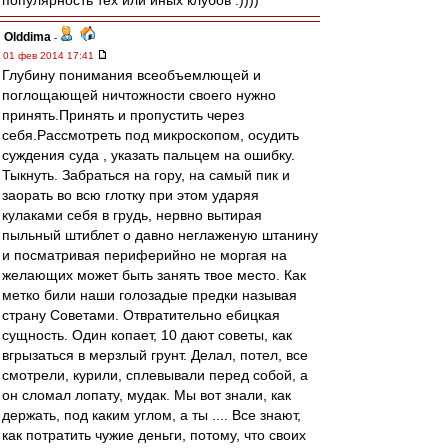
популярность тех или иных клубов :))))
Olddima
-
01 фев 2014 17:41
Глубину понимания всеобъемлющей и
поглощающей ничтожности своего нужно
принять.Принять и пропустить через
себя.Рассмотреть под микроскопом, осудить
суждения суда , указать пальцем на ошибку.
Тыкнуть. Забраться на гору, на самый пик и
заорать во всю глотку при этом ударяя
кулаками себя в грудь, нервно вытирая
пыльный штиблет о давно неглаженую штанину
и посматривая периферийно не моргая на
желающих может быть занять твое место. Как
метко били наши голозадые предки называя
страну Советами. Отвратительно ебицкая
сущность. Один копает, 10 дают советы, как
вгрызаться в мерзлый грунт. Делал, потел, все
смотрели, курили, сплевывали перед собой, а
он сломал лопату, мудак. Мы вот знали, как
держать, под каким углом, а ты .... Все знают,
как потратить чужие деньги, потому, что своих