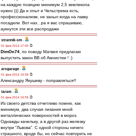
на каждую позицию минимум 2,5 землекопа
нужно ))) Да и опыт и Чельстрема есть,
профессионализм, не заныл когда на лавку
посадили. Вот нах...ра я вас спрашиваю,
аукнутся эти все распродажи
strannik-sm
-
01 фев 2014 17:00
DimOn74
, по поводу Матвея предлагаю
выпустить закон ВВ об Амнистии ! :)
arsgarage
-
01 фев 2014 16:58
Александру Якушеву - поправляться!!
taram
-
01 фев 2014 16:56
Из своего детства отчетливо помню, как
минимум, два случая лизания мной
металлических поверхностей в мороз.
Однажды качельку, а в другой раз железку
внутри "Львова". С одной стороны ничего
страшного, вроде бы, но сейчас повторить не