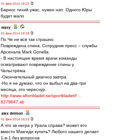
01 фев 2014 18:21
Бариос тихий ужас, нужен нап. Одного Юры
будет мало
wasy
-
01 фев 2014 18:18
По Че не всё так страшно.
Повреждена спина. Сотрудник пресс – службы
Арсенала Mark Gonella:
- В настоящее время врачи команды
осматривают повреждение спины у
Чельстрёма.
-Окончательный диагноз завтра.
-Но я не думаю, что он выбыл на два-три
месяца, это чересчур.
http://www.aftonbladet.se/sportbladet/f ...
8279647.ab
alex deimon
-
01 фев 2014 18:13
А что за негра у Урала справа? может его
вместо Макгиди купить? Любого нашего делает
1-в-1 без вопросов.