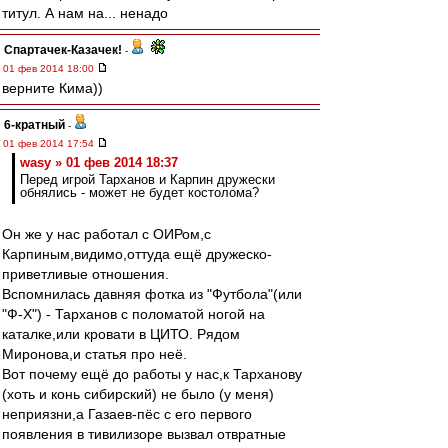
титул. А нам на... ненадо
Спартачек-Казачек!
-
01 фев 2014 18:00
верните Кима))
6-кратный
-
01 фев 2014 17:54
wasy » 01 фев 2014 18:37
Перед игрой Тарханов и Карпин дружески
обнялись - может не будет костолома?
Он же у нас работал с ОИРом,с
Карпиным,видимо,оттуда ещё дружеско-
приветливые отношения.
Вспомнилась давняя фотка из "Футбола"(или
"Ф-Х") - Тарханов с поломатой ногой на
каталке,или кровати в ЦИТО. Рядом
Миронова,и статья про неё.
Вот почему ещё до работы у нас,к Тарханову
(хоть и конь сибирский) не было (у меня)
неприязни,а Газаев-пёс с его первого
появления в тивилизоре вызвал отвратные