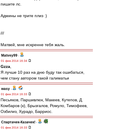
пишите лс.
Админы не трите плиз :)
///
Матвей, мне искренне тебя жаль.
Matvey99
-
01 фев 2014 16:34
Gzza
,
Я лучше 10 раз на дню буду так ошибаться,
чем стану автором такой галиматьи
wasy
-
01 фев 2014 16:33
Песьяков, Паршивлюк, Макеев, Кутепов, Д.
Комбаров (к), Брызгалов, Ромуло, Тимофеев,
Озбилиз, Хурадо, Барриос.
Спартачек-Казачек!
-
01 фев 2014 16:33