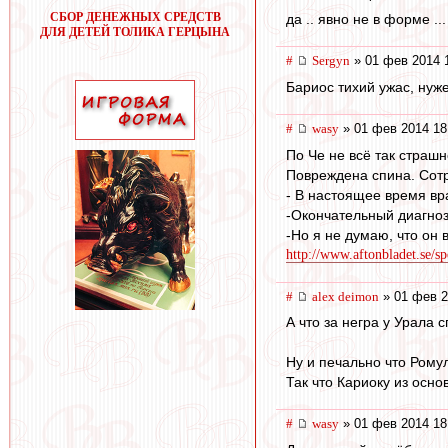
СБОР ДЕНЕЖНЫХ СРЕДСТВ
да .. явно не в форме ..
ДЛЯ ДЕТЕЙ ТОЛИКА ГЕРЦЫНА
#
Sergyn
» 01 фев 2014 
Бариос тихий ужас, нуж
#
wasy
» 01 фев 2014 18
По Че не всё так страшн
Повреждена спина. Сотр
- В настоящее время в
-Окончательный диагноз
-Но я не думаю, что он 
http://www.aftonbladet.se/sp
#
alex deimon
» 01 фев 2
А что за негра у Урала 
Ну и печально что Рому
Так что Кариоку из осно
#
wasy
» 01 фев 2014 18