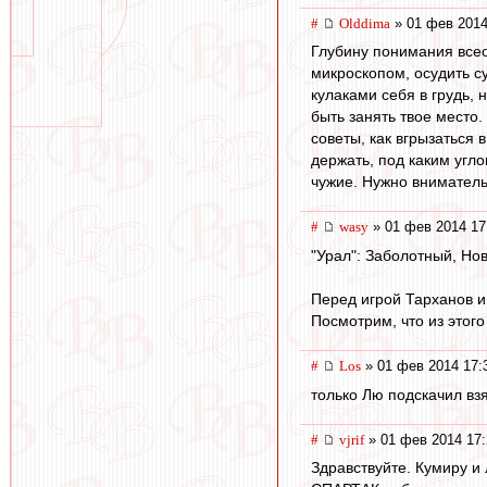
#
Olddima
» 01 фев 2014
Глубину понимания все
микроскопом, осудить су
кулаками себя в грудь
быть занять твое место
советы, как вгрызаться 
держать, под каким углом
чужие. Нужно внимательно
#
wasy
» 01 фев 2014 17
"Урал": Заболотный, Нов
Перед игрой Тарханов и
Посмотрим, что из этого
#
Los
» 01 фев 2014 17:
только Лю подскачил взя
#
vjrif
» 01 фев 2014 17:
Здравствуйте. Кумиру и