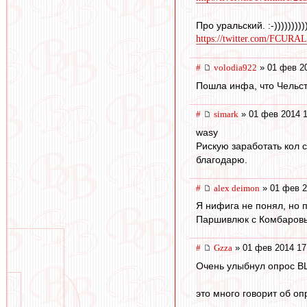
Про уральский. :-)))))))))
https://twitter.com/FCURAL
#
volodia922
» 01 фев 20
Пошла инфа, что Чельст
#
simark
» 01 фев 2014 1
wasy
Рискую заработать кол 
благодарю.
#
alex deimon
» 01 фев 2
Я нифига не понял, но 
Паршивлюк с Комбаровы
#
Gzza
» 01 фев 2014 17
Очень улыбнул опрос ВЦ
это много говорит об оп