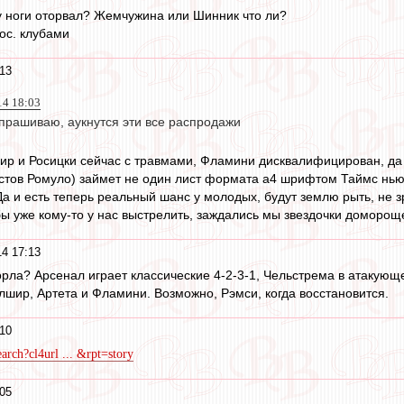
чу ноги оторвал? Жемчужина или Шинник что ли?
ос. клубами
13
14 18:03
 спрашиваю, аукнутся эти все распродажи
ир и Росицки сейчас с травмами, Фламини дисквалифицирован, да
естов Ромуло) займет не один лист формата а4 шрифтом Таймс нью
 Да и есть теперь реальный шанс у молодых, будут землю рыть, не 
бы уже кому-то у нас выстрелить, заждались мы звездочки доморощ
4 17:13
орла? Арсенал играет классические 4-2-3-1, Чельстрема в атакующ
лшир, Артета и Фламини. Возможно, Рэмси, когда восстановится.
10
arch?cl4url ... &rpt=story
05