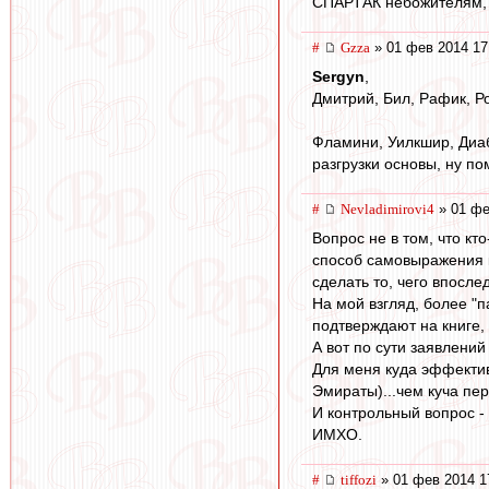
СПАРТАК небожителям, 
#
Gzza
» 01 фев 2014 17
Sergyn
,
Дмитрий, Бил, Рафик, Р
Фламини, Уилкшир, Диаби
разгрузки основы, ну п
#
Nevladimirovi4
» 01 фе
Вопрос не в том, что кт
способ самовыражения к
сделать то, чего впосле
На мой взгляд, более "п
подтверждают на книге, ч
А вот по сути заявлени
Для меня куда эффектив
Эмираты)...чем куча пер
И контрольный вопрос -
ИМХО.
#
tiffozi
» 01 фев 2014 1