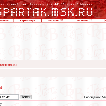
оманда
карта мира
магазин ВВ
гостевая ВВ
ф
вая книга ВВ
14
Сообщений: 54
24