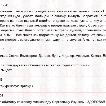
 17:41
объемлющей и поглощающей ничтожности своего нужно принять.При
ждения суда , указать пальцем на ошибку. Тыкнуть. Забраться на го
, нервно вытирая пыльный штиблет о давно неглаженую штанину и
. Как метко били наши голозадые предки называя страну Советами.
в мерзлый грунт. Делал, потел, все смотрели, курили, сплевывали п
, а ты .... Все знают, как потратить чужие деньги, потому, что свои
 смотреть за его движениями,. вдруг , что упустит. А мы тут, как т
:37
иков, Хозин, Белозеров, Данцев, Лунгу, Фидлер, Асеведо, Коман, Ер
 Карпин дружески обнялись - может не будет костолома?
 выйдет.
31
ть хреновую тряпку )
26
 любимому хоккеисту Александру Сергеевичу Якушеву - ЗДОРОВЬЯ. 