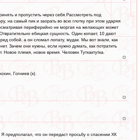
нять и пропустить через себя.Рассмотреть под
ру, на самый пик и заорать во всю глотку при этом ударяя
 посматривая периферийно не моргая на желающих может
 Отвратительно ебицкая сущность. Один копает, 10 дают
еред собой, а он сломал лопату, мудак. Мы вот знали, как
х нет. Зачем они нужны, если нужно думать, как потратить
ут. Новое племя, новое время. Человек Туткактутка.
охин, Гогниев (к).
Я предполагал, что он передаст просьбу о спасении ХК