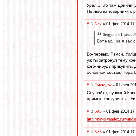
Урал... Кто там Дринчи
Не люблю товарняки с р
#
Nox
» 01 фев 2014 17:
Sergyn » 01 фев 20
Вот нах...ра я вас
Во-первых, Рэмси, Уилш
уж ты затронул тему кр
кого-нибудь прикупить.
основной состав. Пора 
#
Torero_rw
» 01 фев 201
Слушайте, ну какой Кас
прямые конкуренты - Уи
#
SAS
» 01 фев 2014 17:
http://news.yandex.ru/yandse
#
SAS
» 01 фев 2014 17: