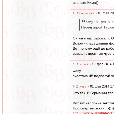
верните Кима))
#
6-кратный
» 01 фев 20
wasy » 01 фев 2014
Перед игрой Тарха
Он же у нас работал с
Вспомнилась давняя фот
Вот почему ещё до работ
вызвал отвратные чувст
#
simark
» 01 фев 2014 1
wasy
счастливый! подбалуй х
#
wasy
» 01 фев 2014 17
Это так. В Германии тра
Вот тут неплохие тексто
Про спартаковский. :-)))))
http://livetv.sx/eventinfo/2