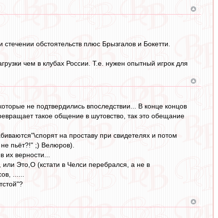
и стечении обстоятельств плюс Брызгалов и Бокетти.
агрузки чем в клубах России. Т.е. нужен опытный игрок для
которые не подтвердились впоследствии... В конце концов
ревращает такое общение в шутовство, так это обещание
абиваются"\спорят на проставу при свидетелях и потом
не пьёт?!" ;) Велюров).
 их верности...
ли Это,О (кстати в Челси перебрался, а не в
, ......
тстой"?