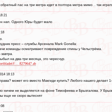
. обратный пас на три метра идет в полтора метра мимо .. так играть
18:21
ен нап. Одного Юры будет мало
:18
о.
удник пресс – службы Арсенала Mark Gonella:
рачи команды осматривают повреждение спины у Чельстрёма.
 завтра.
выбыл на два-три месяца, это чересчур.
ortbladet/f ... 8279647.ab
014 18:13
справа? может его вместо Макгиди купить? Любого нашего делает 1-
ло ничем не выделяется на фоне Тимофеева и Брызгалова. У Брыз
вы еще не скоро вытеснят
:08