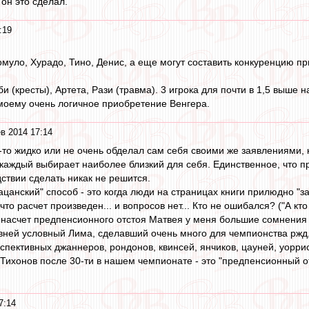
он это сделал.
:19
омуло, Хурадо, Тино, Денис, а еще могут составить конкуренцию пр
 (кресты), Артета, Рази (травма). 3 игрока для почти в 1,5 выше н
омоему очень логичное приобретение Венгера.
в 2014 17:14
о-то жидко или не очень обделал сам себя своими же заявлениями, 
аждый выбирает наиболее близкий для себя. Единственное, что п
дствии сделать никак не решится.
ацанский" способ - это когда люди на страницах книги прилюдно "з
то расчет произведен... и вопросов нет... Кто не ошибался? ("А кто 
й насчет предпенсионного отстоя Матвея у меня большие сомнения в
ней условный Лима, сделавший очень много для чемпионства ржд, и
спективных джаннеров, рондонов, квинсей, янчиков, цауней, уоррисов
 Тихонов после 30-ти в нашем чемпионате - это "предпенсионный о
7:14