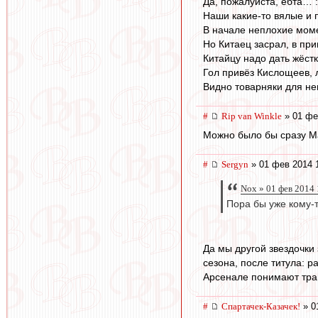
Да, пожалуйста, ёбта… : -
Наши какие-то вялые и п
В начале неплохие моме
Но Китаец засрал, в пр
Китайцу надо дать жёстко
Гол привёз Кислощеев, 
Видно товарняки для не
#
Rip van Winkle
» 01 фе
Можно было бы сразу Мар
#
Sergyn
» 01 фев 2014 
Nox » 01 фев 2014 
Пора бы уже кому-
Да мы другой звездочки 
сезона, после титула: 
Арсенале понимают травм
#
Спартачек-Казачек!
» 0