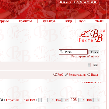
орумы
прогнозы
фан-клуб
юмор
музей
ссылки
Расширенный поиск
FAQ
Регистрация
Вход
Календарь ВВ
106
08 •
Страница
106
из
109
•
1
...
103
104
105
107
108
109