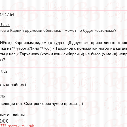
14 17:54
 18:37
нов и Карпин дружески обнялись - может не будет костолома?
 ОИРом,с Карпиным,видимо,оттуда ещё дружеско-приветливые отно
ка из "Футбола"(или "Ф-Х") - Тарханов с поломатой ногой на катал
ы у нас,к Тарханову (хоть и конь сибирский) не было (у меня) неп
ва?
7:52
оть онлайном)
:46
нсляции нет. Смотрю через чужое прокси. ;-)
вые он лайны.
)))))
13772_spartak_m_ural/