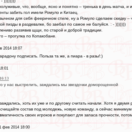
 ))))))))
олуживые, что, вообще, ясно и понятно – тренька в день матча, и 
нты забить гол имели Ромуло и Китаец.
ивычном для себя фееричном стиле, ну а Ромуло сделаем скидку – ч
й пизды в раздевалке, бо заебал по самое не балуйся. : - )))))))
лениво раззявив щщи, по старой и доброй традиции.
го – прогулка по Копакобане.
в 2014 18:07
адону подписать. Польза та же, а пиара - в разы!:)
18:01
16:13
то у нас выстрелить, заждались мы звездочки доморощенной
заждались, хоть их уже и по другому считать начали. Хотя я двум
расчищайте состав под молодежь, новую команду, а сейчас минимум 
атичность своих игроков и покупают для запаса прочности, потому 
1 фев 2014 18:00