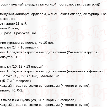
а сомнительный анекдот статистикой постараюсь исправиться)))
ландским Хабнарфьордюром, ФКСМ начнёт очередной турнир. The At
в коротко:
от турнир 11-тый,
мали 2 раза,
 3 раза, 1 раз успешно.
кие турниры за последние 10 лет:
Анталья (14 и 16 января).
ами. Победитель группы выходит в финал (2-е место в группе).
слаутерн 1-0.
Анталья (10, 12 и 13 января).
ками. Победитель группы выходит в финал (поражение в финале).
, Боруссия Д. 2-2 (п. 0-3), Мальмё 1-2.
 (5, 7 и 9 февраля).
 Каждый играет со всеми соперниками (4 место в группе).
Динамо Тб. 0-2.
. Олива и Ла-Нусиа (28, 31 января и 3 февраля).
 Каждый играет со всеми соперниками (4 место в группе).