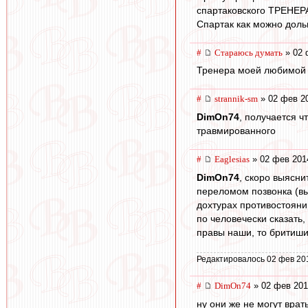
спартаковского ТРЕНЕРА
Спартак как можно дол
#
Стараюсь думать
» 02 
Тренера моей любимой 
#
strannik-sm
» 02 фев 20
DimOn74
, получается ч
травмированного
#
Eaglesias
» 02 фев 201
DimOn74
, скоро выясни
переломом позвонка (вы
дохтурах противостояни
по человечески сказать
правы наши, то бритиши
Редактировалось 02 фев 20
#
DimOn74
» 02 фев 201
ну они же не могут врат