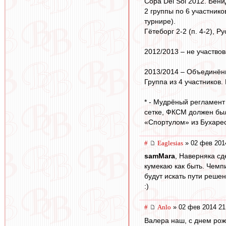
Copa Del Sol 2012. Бени
2 группы по 6 участник
турнире).
Гётеборг 2-2 (п. 4-2), Р
2012/2013 – не участво
2013/2014 – Объединённы
Группа из 4 участников.
* - Мудрёный регламент
сетке, ФКСМ должен был
«Спортулом» из Бухарест
#
Eaglesias
» 02 фев 201
samMara
, Наверняка сд
кумекаю как быть. Чемпи
будут искать пути реше
:)
#
Anlo
» 02 фев 2014 21
Валера наш, с днем рож