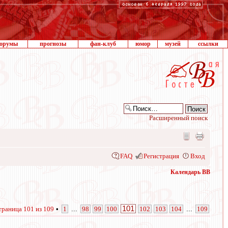
орумы
прогнозы
фан-клуб
юмор
музей
ссылки
Расширенный поиск
FAQ
Регистрация
Вход
Календарь ВВ
101
траница
101
из
109
•
1
...
98
99
100
102
103
104
...
109