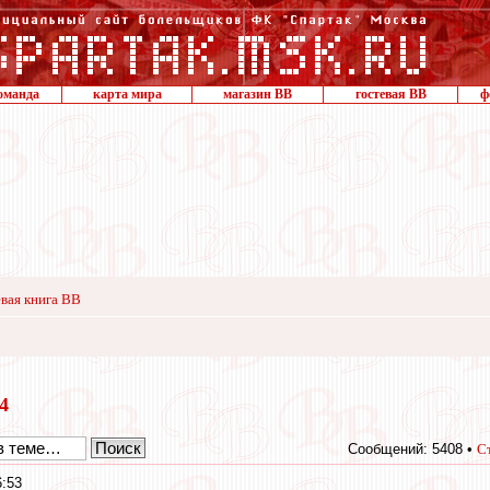
оманда
карта мира
магазин ВВ
гостевая ВВ
ф
вая книга ВВ
14
Сообщений: 5408 •
С
6:53