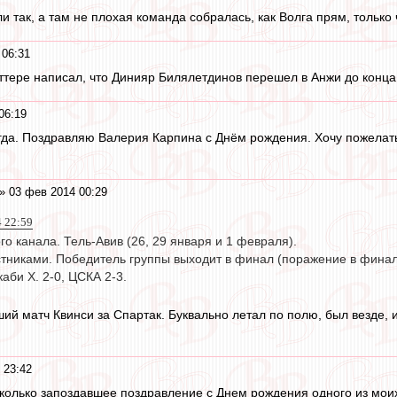
ли так, а там не плохая команда собралась, как Волга прям, только 
 06:31
ттере написал, что Динияр Билялетдинов перешел в Анжи до конца
06:19
гда. Поздравляю Валерия Карпина с Днём рождения. Хочу пожелать, 
» 03 фев 2014 00:29
4 22:59
го канала. Тель-Авив (26, 29 января и 1 февраля).
астниками. Победитель группы выходит в финал (поражение в финал
каби Х. 2-0, ЦСКА 2-3.
ий матч Квинси за Спартак. Буквально летал по полю, был везде, 
 23:42
олько запоздавшее поздравление с Днем рождения одного из мои