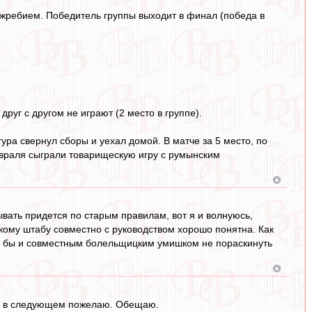
 жребием. Победитель группы выходит в финал (победа в
друг с другом не играют (2 место в группе).
ура свернул сборы и уехал домой. В матче за 5 место, по
враля сыграли товарищескую игру с румынским
рывать придется по старым правилам, вот я и волнуюсь,
рскому штабу совместно с руководством хорошо понятна. Как
чего бы и совместным болельщицким умишком не пораскинуть
ого в следующем пожелаю. Обещаю.