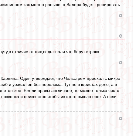
 чемпионом как можно раньше, а Валера будет тренировать
уту,в отличие от них,ведь знали что берут игрока
ны Карпина. Один утверждает, что Чельстрем приехал с микро
иб и уезжал он без перелома. Тут не в юристах дело, а в
апетовское. Ежели правы англичане, то можно только чисто
позвонка и неизвестно чтобы из этого вышло еще. А если