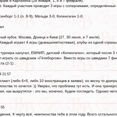
дорм и Картахена (28 января, 1, 4 и 7 февраля).
ов. Каждый участник проводит 3 игры с соперниками, определённых
усенборг 1-1 (п. 8-9), Мёльде 3-0, Копенгаген 1-0.
вал
й кубок. Москва, Донецк и Киев (27, 30 июня, и 7 июля).
 Каждый играет 4 игры (домашняя/гостевая), клубы из одной страны 
 турнира напугал, ЕМНИП, датский «Копенгаген», который после 3 т
 играть со шведским «Гётеборгом». Вместо игры со шведами 7 фе
а (2-1) .
4 21:57
елают (либо 6+5, либо 10 иностранцев в заявке), но весну то доиг
онства то хочется :)) Уверен, что проблема тут есть. И она трене
ния, как выкрутятся - это мы, конечно, будем поглядеть. Однако 
:55
дения. К черту всё, чемпионства тебе в этом году. Всего остальн