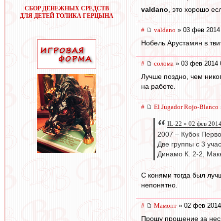
СБОР ДЕНЕЖНЫХ СРЕДСТВ
valdano
, это хорошо ес
ДЛЯ ДЕТЕЙ ТОЛИКА ГЕРЦЫНА
#
valdano
» 03 фев 2014
Нобель Арустамян в тви
#
солома
» 03 фев 2014 
Лучше поздно, чем нико
на работе.
#
El Jugador Rojo-Blanco
IL-22 » 02 фев 201
2007 – Кубок Перво
Две группы с 3 уч
Динамо К. 2-2, Мак
С конями тогда был лучш
непонятно.
#
Мамонт
» 02 фев 2014
Прошу прощение за неск