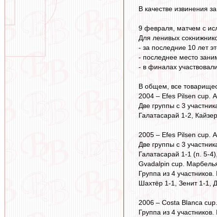
В качестве извинения з
9 февраля, матчем с ис
Для ленивых сокнижнико
- за последние 10 лет эт
- последнее место зани
- в финалах участвовали
В общем, все товарищес
2004 – Efes Pilsen cup. 
Две группы с 3 участник
Галатасарай 1-2, Кайзер
2005 – Efes Pilsen cup. 
Две группы с 3 участни
Галатасарай 1-1 (п. 5-4)
Gvadalpin cup. Марбелья
Группа из 4 участников.
Шахтёр 1-1, Зенит 1-1, 
2006 – Costa Blanca cup
Группа из 4 участников.