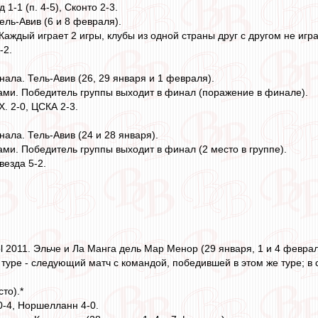
1-1 (п. 4-5), Сконто 2-3.
ель-Авив (6 и 8 февраля).
 Каждый играет 2 игры, клубы из одной страны друг с другом не игра
-2.
нала. Тель-Авив (26, 29 января и 1 февраля).
ками. Победитель группы выходит в финал (поражение в финале).
Х. 2-0, ЦСКА 2-3.
нала. Тель-Авив (24 и 28 января).
ами. Победитель группы выходит в финал (2 место в группе).
везда 5-2.
l 2011. Эльче и Ла Манга дель Мар Менор (29 января, 1 и 4 феврал
 туре - следующий матч с командой, победившей в этом же туре; в
сто).*
0-4, Норшелланн 4-0.