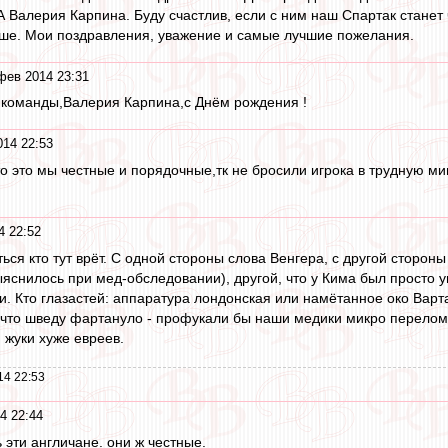
 Валерия Карпина. Буду счастлив, если с ним наш Спартак станет
ьше. Мои поздравления, уважение и самые лучшие пожелания.
фев 2014 23:31
команды,Валерия Карпина,с Днём рождения !
14 22:53
то это мы честные и порядочные,тк не бросили игрока в трудную мин
4 22:52
ться кто тут врёт. С одной стороны слова Венгера, с другой сторо
яснилось при мед-обследовании), другой, что у Кима был просто уш
и. Кто глазастей: аппаратура лондонская или намётанное око Варт
, что шведу фартануло - профукали бы наши медики микро перелом 
 жуки хуже евреев.
14 22:53
4 22:44
ь эти англичане. они ж честные.