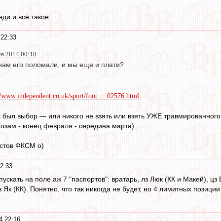
ди и всё такое.
22:33
ев 2014 00:10
нам его поломали, и мы еще и плати?
//www.independent.co.uk/sport/foot ... 02576.html
их был выбор — или никого не взять или взять УЖЕ травмированного
нозам - конец февраля - середина марта)
истов ФКСМ o)
2:33
скать на поле аж 7 "паспортов": вратарь, лз Люк (КК и Макей), цз 
пз Як (КК). Понятно, что так никогда не будет, но 4 лимитных пози
4 22:16