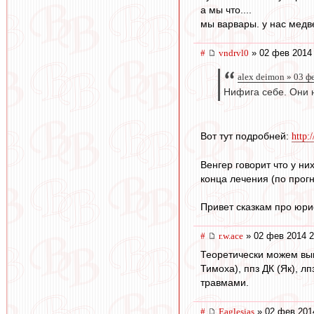
а мы что....
мы варвары. у нас медве
#
vndrvl0
» 02 фев 2014 
alex deimon » 03 ф
Нифига себе. Они 
Вот тут подробней:
http:
Венгер говорит что у н
конца лечения (по прог
Привет сказкам про юр
#
r.w.ace
» 02 фев 2014 2
Теоретически можем выпу
Тимоха), ппз ДК (Як), л
травмами.
#
Eaglesias
» 02 фев 201