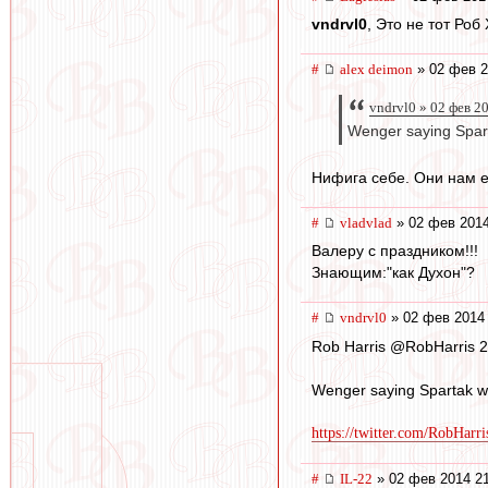
vndrvl0
, Это не тот Ро
#
alex deimon
» 02 фев 2
vndrvl0 » 02 фев 2
Wenger saying Sparta
Нифига себе. Они нам е
#
vladvlad
» 02 фев 2014
Валеру с праздником!!!
Знающим:"как Духон"?
#
vndrvl0
» 02 фев 2014 
Rob Harris ‏@RobHarri
Wenger saying Spartak will
https://twitter.com/RobHarr
#
IL-22
» 02 фев 2014 2