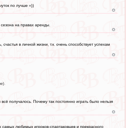
чуток по лучше =))
 сезона на правах аренды.
счастья в личной жизни, т.к. очень способствует успехам
е).
и всё получалось. Почему так постоянно играть было нельзя
х самых любимых игроков-спартаковцев и прекрасного