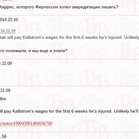
б Харрис, которого Фергюссон хотел аккредитации лишить?
014 22:10
014 22:59
k will pay Kallstrom's wages for the first 6 weeks he's injured. Unlikel
го поломали, и мы еще и плати?
 22:09
21:59
s 26m
 pay Kallstrom's wages for the first 6 weeks he's injured. Unlikely he'l
is/status/430045901466656768
1:59