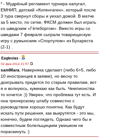
* - Мудрёный регламент турнира напугал,
ЕМНИП, датский «Копенгаген», который после
3 тура свернул сборы и уехал домой. В матче
за 5 место, по сетке, ФКСМ должен был играть
со шведским «Гётеборгом». Вместо игры со
шведами 7 февраля сыграли товарищескую
игру с румынским «Спортулом» из Бухареста
(2-1) .
Eaglesias
-
02 фев 2014 21:57
samMara
, Наверняка сделают (либо 6+5, либо
10 иностранцев в заявке), но весну то
доигрывать придется по старым правилам, вот
я и волнуюсь, кумекаю как быть. Чемпионства
то хочется :)) Уверен, что проблема тут есть. И
она тренерскому штабу совместно с
руководством хорошо понятна. Как будут
искать пути решения, как выкрутятся - это мы,
конечно, будем поглядеть. Однако чего бы и
совместным болельщицким умишком не
пораскинуть :)