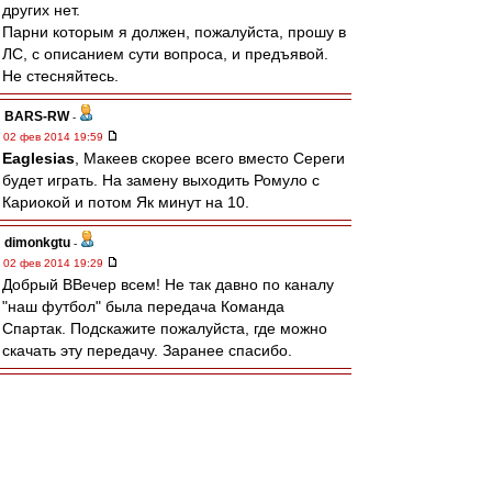
других нет.
Парни которым я должен, пожалуйста, прошу в
ЛС, с описанием сути вопроса, и предъявой.
Не стесняйтесь.
BARS-RW
-
02 фев 2014 19:59
Eaglesias
, Макеев скорее всего вместо Сереги
будет играть. На замену выходить Ромуло с
Кариокой и потом Як минут на 10.
dimonkgtu
-
02 фев 2014 19:29
Добрый ВВечер всем! Не так давно по каналу
"наш футбол" была передача Команда
Спартак. Подскажите пожалуйста, где можно
скачать эту передачу. Заранее спасибо.
walkin
-
02 фев 2014 18:45
Позволю себе заключительную "аналитику".
Впервые поймал себя на мысли, что Спартак
находится на 2 месте, ибо на 1 - моя родная