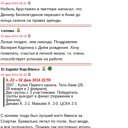
03 фев 2014 06:31
Нобель Арустамян в твиттере написал, что
Динияр Билялетдинов перешел в Анжи до
конца сезона на правах аренды.
солома
-
03 фев 2014 06:19
Лучше поздно, чем никогда. Поздравляю
Валерия Карпина с Днём рождения. Хочу
пожелать, счастья в личной жизни, т.к. очень
способствует успехам на работе.
El Jugador Rojo-Blanco
-
03 фев 2014 00:29
IL-22 » 02 фев 2014 22:59
2007 – Кубок Первого канала. Тель-Авив (26,
29 января и 1 февраля).
Две группы с 3 участниками. Победитель
группы выходит в финал (поражение в
финале).
Динамо К. 2-2, Маккаби Х. 2-0, ЦСКА 2-3.
С конями тогда был лучший матч Квинси за
Спартак. Буквально летал по полю, был везде,
и всё получалось. Почему так постоянно играть