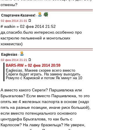
отмены?
Спартачек-Казачек!
-
02 фев 2014 21:31
# walkin » 02 фев 2014 21:52
да,спасибо.было интересно.особенно про
кастрюлю пельменей и монгольских
хоккеистах)
Eaglesias
-
02 фев 2014 21:21
BARS-RW » 02 фев 2014 20:59
Eaglesias, Макеев скорее всего вместо
Сереги будет играть. На замену выходить
Ромуло с Кариокой и потом Як минут на 10
А вместо какого Сереги? Паршивлюка или
Брызгалова? Если вместо Паршивлюка, то это
опять же 4 железных паспорта в основе (надо
пять на разные позиции, иначе риск большой),
если вместо потенциального основного
центрдефа Брызгалова, то как быть с
Карлосом? На лавку бразильца? Не уверен,