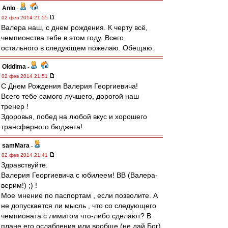
Anlo
-
02 фев 2014 21:55
Валера наш, с днем рождения. К черту всё,
чемпионства тебе в этом году. Всего
остального в следующем пожелаю. Обещаю.
Olddima
-
02 фев 2014 21:51
С Днем Рождения Валерия Георгиевича!
Всего тебе самого лучшего, дорогой наш
тренер !
Здоровья, побед на любой вкус и хорошего
трансферного бюджета!
samMara
-
02 фев 2014 21:41
Здравствуйте.
Валерия Георгиевича с юбилеем! ВВ (Валера-
верим!) ;) !
Мое мнение по паспортам , если позволите. А
не допускается ли мысль , что со следующего
чемпионата с лимитом что-либо сделают? В
плане его ослабления или вообще (не дай Бог)