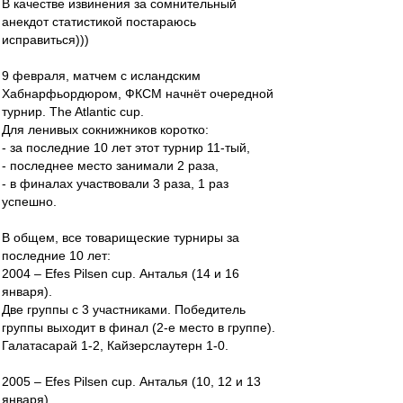
В качестве извинения за сомнительный
анекдот статистикой постараюсь
исправиться)))
9 февраля, матчем с исландским
Хабнарфьордюром, ФКСМ начнёт очередной
турнир. The Atlantic cup.
Для ленивых сокнижников коротко:
- за последние 10 лет этот турнир 11-тый,
- последнее место занимали 2 раза,
- в финалах участвовали 3 раза, 1 раз
успешно.
В общем, все товарищеские турниры за
последние 10 лет:
2004 – Efes Pilsen cup. Анталья (14 и 16
января).
Две группы с 3 участниками. Победитель
группы выходит в финал (2-е место в группе).
Галатасарай 1-2, Кайзерслаутерн 1-0.
2005 – Efes Pilsen cup. Анталья (10, 12 и 13
января).