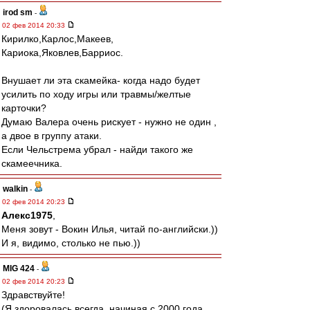
irod sm
-
02 фев 2014 20:33
Кирилко,Карлос,Макеев,
Кариока,Яковлев,Барриос.
Внушает ли эта скамейка- когда надо будет
усилить по ходу игры или травмы/желтые
карточки?
Думаю Валера очень рискует - нужно не один ,
а двое в группу атаки.
Если Чельстрема убрал - найди такого же
скамеечника.
walkin
-
02 фев 2014 20:23
Алекс1975
,
Меня зовут - Вокин Илья, читай по-английски.))
И я, видимо, столько не пью.))
MIG 424
-
02 фев 2014 20:23
Здравствуйте!
(Я здоровалась всегда, начиная с 2000 года