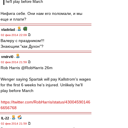
he'll play before March
Нифига себе. Они нам его поломали, и мы
еще и плати?
vladvlad
-
02 фев 2014 22:09
Валеру с праздником!!!
Знающим:"как Духон"?
vndrvl0
-
02 фев 2014 21:59
Rob Harris ‏@RobHarris 26m
Wenger saying Spartak will pay Kallstrom's wages
for the first 6 weeks he's injured. Unlikely he'll
play before March
https://twitter.com/RobHarris/status/43004590146
6656768
IL-22
-
02 фев 2014 21:59