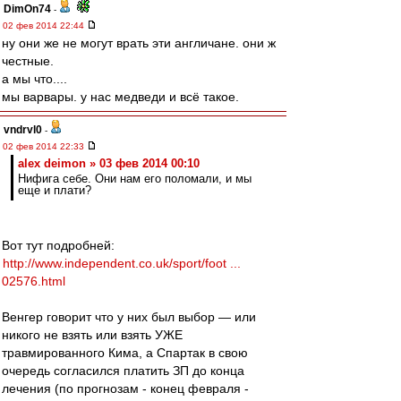
DimOn74
-
02 фев 2014 22:44
ну они же не могут врать эти англичане. они ж
честные.
а мы что....
мы варвары. у нас медведи и всё такое.
vndrvl0
-
02 фев 2014 22:33
alex deimon » 03 фев 2014 00:10
Нифига себе. Они нам его поломали, и мы
еще и плати?
Вот тут подробней:
http://www.independent.co.uk/sport/foot ...
02576.html
Венгер говорит что у них был выбор — или
никого не взять или взять УЖЕ
травмированного Кима, а Спартак в свою
очередь согласился платить ЗП до конца
лечения (по прогнозам - конец февраля -