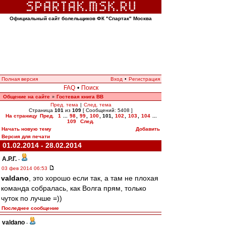
Официальный сайт болельщиков ФК "Спартак" Москва
Полная версия
Вход
•
Регистрация
FAQ
•
Поиск
Общение на сайте
Гостевая книга ВВ
»
Пред. тема
|
След. тема
Страница
101
из
109
[ Сообщений: 5408 ]
На страницу
Пред.
1
...
98
,
99
,
100
,
101
,
102
,
103
,
104
...
109
След.
Начать новую тему
Добавить
Версия для печати
01.02.2014 - 28.02.2014
А.Р.Г.
-
03 фев 2014 06:53
valdano
, это хорошо если так, а там не плохая
команда собралась, как Волга прям, только
чуток по лучше =))
Последнее сообщение
valdano
-