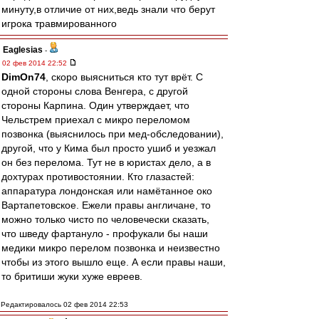
минуту,в отличие от них,ведь знали что берут
игрока травмированного
Eaglesias
-
02 фев 2014 22:52
DimOn74
, скоро выясниться кто тут врёт. С
одной стороны слова Венгера, с другой
стороны Карпина. Один утверждает, что
Чельстрем приехал с микро переломом
позвонка (выяснилось при мед-обследовании),
другой, что у Кима был просто ушиб и уезжал
он без перелома. Тут не в юристах дело, а в
дохтурах противостоянии. Кто глазастей:
аппаратура лондонская или намётанное око
Вартапетовское. Ежели правы англичане, то
можно только чисто по человечески сказать,
что шведу фартануло - профукали бы наши
медики микро перелом позвонка и неизвестно
чтобы из этого вышло еще. А если правы наши,
то бритиши жуки хуже евреев.
Редактировалось 02 фев 2014 22:53