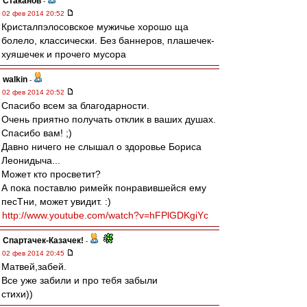
Cтаканов
-
02 фев 2014 20:52
Кристалпэлосовское мужичье хорошо ща
болело, классически. Без баннеров, плашечек-
хуяшечек и прочего мусора
walkin
-
02 фев 2014 20:52
Спасибо всем за благодарности.
Очень приятно получать отклик в ваших душах.
Спасибо вам! ;)
Давно ничего не слышал о здоровье Бориса
Леонидыча...
Может кто просветит?
А пока поставлю римейк понравившейся ему
песТни, может увидит. :)
http://www.youtube.com/watch?v=hFPlGDKgiYc
Спартачек-Казачек!
-
02 фев 2014 20:45
Матвей,забей.
Все уже забили и про тебя забыли
стихи))