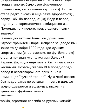
-тогда у многих было свое фирменное
приветствие, как визитная карточка:-). Потом
стала редко писать и еще реже здороваться) ).
Карпу - 45. Да лаааадно:-)))) Бодр и весел,
подтянут и харизматичен, амбициозен и...
Пожелать-то и нечего, кроме одного - сами
знаете:-).
В моем достаточно большом домашнем
"музее" хранится Спорт-Экспресс за (вроде бы)
какое-то декабря 1999 года, где лучшим
спортсменом (спортсменом, не футболистом)
страны признан журналистами Валерий
Карпин. Да, тогда еще газеты были (казались)
честными. Поэтому желаю ВГК побед-побед-
побед и безоговорочного признания в
номинации "лучший тренер". Ну, а чтоб совсем
без недостатков не остаться - пусть и дальше
модно одевается и в дыр-дыр играет на
треньках с футболистами:-).
**********
walkin, огромное спасибо за русский хоккей!