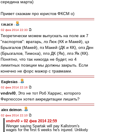
середина марта)
Привет сказкам про юристов ФКСМ o)
r.w.ace
-
02 фев 2014 22:33
Теоретически можем выпускать на поле аж 7
"паспортов": вратарь, лз Люк (КК и Макей), цз
Брызгалов (Макей), пз Макей (ДК и КК), опз Ден
(Брызгалов, Тимоха), ппз ДК (Як), лпз Як (КК).
Понятно, что так никогда не будет, но 4
лимитных позиции мы должны закрыть. Если
конечно не форс мажор с травмами.
Eaglesias
-
02 фев 2014 22:16
vndrvl0
, Это не тот Роб Харрис, которого
Фергюссон хотел аккредитации лишить?
alex deimon
-
02 фев 2014 22:10
vndrvl0 » 02 фев 2014 22:59
Wenger saying Spartak will pay Kallstrom's
wages for the first 6 weeks he's injured. Unlikely