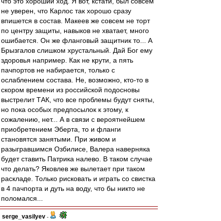
что это хороший ход. Я вот, кстати, был совсем
не уверен, что Карлос так хорошо сразу
впишется в состав. Макеев же совсем не торт
по центру защиты, навыков не хватает, много
ошибается. Он же фланговый защитник то... А
Брызгалов слишком хрустальный. Дай Бог ему
здоровья например. Как не крути, а пять
пачпортов не набирается, только с
ослаблением состава. Не, возможно, кто-то в
скором времени из российской подосновы
выстрелит ТАК, что все проблемы будут сняты,
но пока особых предпосылок к этому, к
сожалению, нет... А в связи с вероятнейшем
приобретением Эберта, то и фланги
становятся занятыми. При живом и
разыгравшимся Озбилисе, Валера наверняка
будет ставить Патрика налево. В таком случае
что делать? Яковлев же вылетает при таком
раскладе. Только рисковать и играть со свистка
в 4 пачпорта и дуть на воду, что бы никто не
поломался...
serge_vasilyev
-