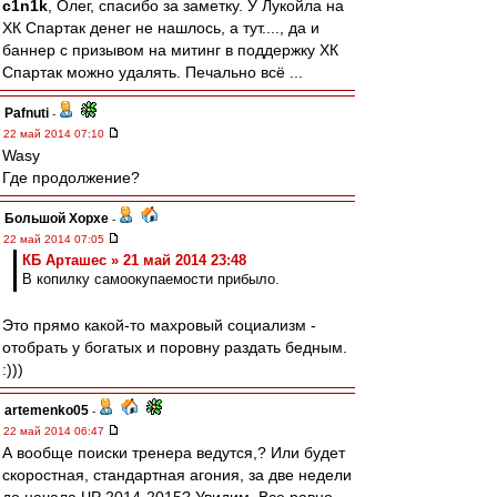
c1n1k
, Олег, спасибо за заметку. У Лукойла на
ХК Спартак денег не нашлось, а тут...., да и
баннер с призывом на митинг в поддержку ХК
Спартак можно удалять. Печально всё ...
Pafnuti
-
22 май 2014 07:10
Wasy
Где продолжение?
Большой Хорхе
-
22 май 2014 07:05
КБ Арташес » 21 май 2014 23:48
В копилку самоокупаемости прибыло.
Это прямо какой-то махровый социализм -
отобрать у богатых и поровну раздать бедным.
:)))
artemenko05
-
22 май 2014 06:47
А вообще поиски тренера ведутся,? Или будет
скоростная, стандартная агония, за две недели