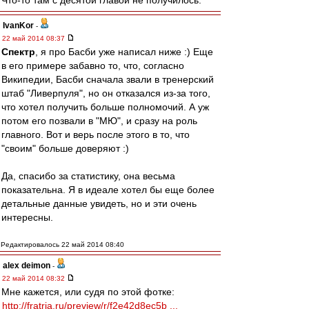
Что-то там с десятой главой не получилось.
IvanKor
-
22 май 2014 08:37
Спектр
, я про Басби уже написал ниже :) Еще
в его примере забавно то, что, согласно
Википедии, Басби сначала звали в тренерский
штаб "Ливерпуля", но он отказался из-за того,
что хотел получить больше полномочий. А уж
потом его позвали в "МЮ", и сразу на роль
главного. Вот и верь после этого в то, что
"своим" больше доверяют :)
Да, спасибо за статистику, она весьма
показательна. Я в идеале хотел бы еще более
детальные данные увидеть, но и эти очень
интересны.
Редактировалось 22 май 2014 08:40
alex deimon
-
22 май 2014 08:32
Мне кажется, или судя по этой фотке:
http://fratria.ru/preview/r/f2e42d8ec5b ...