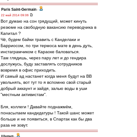
Paris Saint-Germain
-
22 май 2014 09:06
Вот думаю на сон грядущий, может кинуть
резюме на свободную вакансию переводчика в
Капитал ?
Чё, будем байки травить с Канделаки и
Барриосом, по три термоса мате в день дуть,
инстаграмчиком с Караоке баловаться.
Там глядишь, через пару лет и до гендира
дослужусь, буду заставлять сотрудников
вовремя в офис приходить.
И самый ад настанет когда меня будут на ВВ
увольнять, вот тут то я вспомню свой старый
добрый аккаунт и зайдя, залью воды в уши
"местным активистам".
Бля, коллеги ! Давайте поднажмём,
понасылаем кандидатуры ! Такой шанс может
больше и не появиться, в Спартак как бы два
раза не зовут.
Шуруп
-