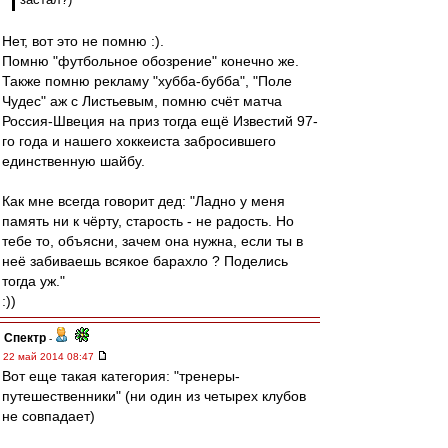
Нет, вот это не помню :).
Помню "футбольное обозрение" конечно же.
Также помню рекламу "хубба-бубба", "Поле
Чудес" аж с Листьевым, помню счёт матча
Россия-Швеция на приз тогда ещё Известий 97-
го года и нашего хоккеиста забросившего
единственную шайбу.
Как мне всегда говорит дед: "Ладно у меня
память ни к чёрту, старость - не радость. Но
тебе то, объясни, зачем она нужна, если ты в
неё забиваешь всякое барахло ? Поделись
тогда уж."
:))
Спектр
-
22 май 2014 08:47
Вот еще такая категория: "тренеры-
путешественники" (ни один из четырех клубов
не совпадает)