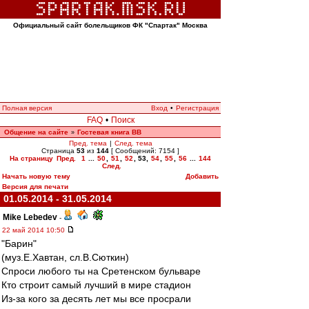
Официальный сайт болельщиков ФК "Спартак" Москва
Полная версия
Вход
•
Регистрация
FAQ
•
Поиск
Общение на сайте
Гостевая книга ВВ
»
Пред. тема
|
След. тема
Страница
53
из
144
[ Сообщений: 7154 ]
На страницу
Пред.
1
...
50
,
51
,
52
,
53
,
54
,
55
,
56
...
144
След.
Начать новую тему
Добавить
Версия для печати
01.05.2014 - 31.05.2014
Mike Lebedev
-
22 май 2014 10:50
"Барин"
(муз.Е.Хавтан, сл.В.Сюткин)
Спроси любого ты на Сретенском бульваре
Кто строит самый лучший в мире стадион
Из-за кого за десять лет мы все просрали