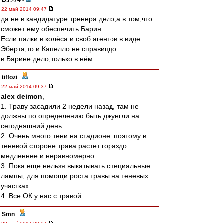
Б.Г.-74
-
22 май 2014 09:47
да не в кандидатуре тренера дело,а в том,что
сможет ему обеспечить Барин..
Если палки в колёса и своб.агентов в виде
Эберта,то и Капелло не справиццо.
в Барине дело,только в нём.
tiffozi
-
22 май 2014 09:37
alex deimon
,
1. Траву засадили 2 недели назад, там не
должны по определению быть джунгли на
сегодняшний день
2. Очень много тени на стадионе, поэтому в
теневой стороне трава растет гораздо
медленнее и неравномерно
3. Пока еще нельзя выкатывать специальные
лампы, для помощи роста травы на теневых
участках
4. Все ОК у нас с травой
Smn
-