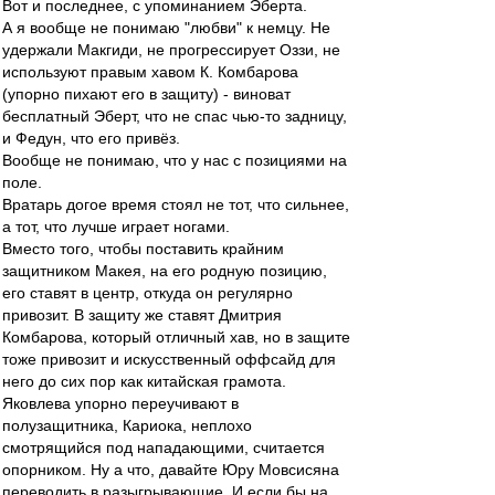
Вот и последнее, с упоминанием Эберта.
А я вообще не понимаю "любви" к немцу. Не
удержали Макгиди, не прогрессирует Оззи, не
используют правым хавом К. Комбарова
(упорно пихают его в защиту) - виноват
бесплатный Эберт, что не спас чью-то задницу,
и Федун, что его привёз.
Вообще не понимаю, что у нас с позициями на
поле.
Вратарь догое время стоял не тот, что сильнее,
а тот, что лучше играет ногами.
Вместо того, чтобы поставить крайним
защитником Макея, на его родную позицию,
его ставят в центр, откуда он регулярно
привозит. В защиту же ставят Дмитрия
Комбарова, который отличный хав, но в защите
тоже привозит и искусственный оффсайд для
него до сих пор как китайская грамота.
Яковлева упорно переучивают в
полузащитника, Кариока, неплохо
смотрящийся под нападающими, считается
опорником. Ну а что, давайте Юру Мовсисяна
переводить в разыгрывающие. И если бы на