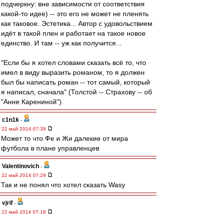
подчеркну: вне зависимости от соответствия
какой-то идее) -- это его не может не пленять
как таковое. Эстетика... Автор с удовольствием
идёт в такой плен и работает на такое новое
единство. И там -- уж как получится...
"Если бы я хотел словами сказать всё то, что
имел в виду выразить романом, то я должен
был бы написать роман -- тот самый, который
я написал, сначала" (Толстой -- Страхову -- об
"Анне Карениной").
c1n1k
-
22 май 2014 07:39
Может то что Фе и Жи далекие от мира
футбола в плане управленцев
Valentinovich
-
22 май 2014 07:29
Так и не понял что хотел сказать Wasy
vjrif
-
22 май 2014 07:18