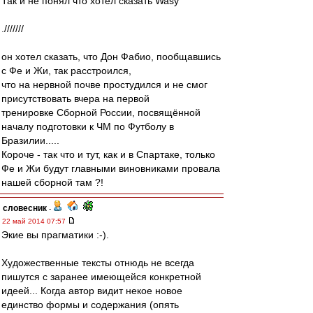
Так и не понял что хотел сказать Wasy
.///////
он хотел сказать, что Дон Фабио, пообщавшись
с Фе и Жи, так расстроился,
что на нервной почве простудился и не смог
присутствовать вчера на первой
тренировке Сборной России, посвящённой
началу подготовки к ЧМ по Футболу в
Бразилии.....
Короче - так что и тут, как и в Спартаке, только
Фе и Жи будут главными виновниками провала
нашей сборной там ?!
словесник
-
22 май 2014 07:57
Экие вы прагматики :-).
Художественные тексты отнюдь не всегда
пишутся с заранее имеющейся конкретной
идеей... Когда автор видит некое новое
единство формы и содержания (опять