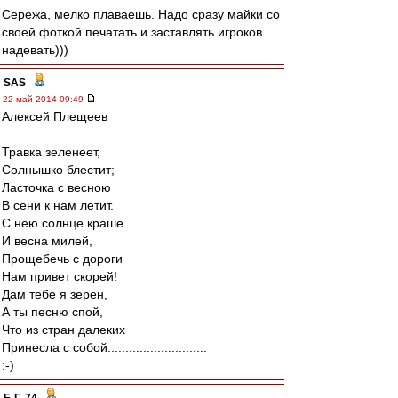
Сережа, мелко плаваешь. Надо сразу майки со
своей фоткой печатать и заставлять игроков
надевать)))
SAS
-
22 май 2014 09:49
Алексей Плещеев
Травка зеленеет,
Солнышко блестит;
Ласточка с весною
В сени к нам летит.
С нею солнце краше
И весна милей,
Прощебечь с дороги
Нам привет скорей!
Дам тебе я зерен,
А ты песню спой,
Что из стран далеких
Принесла с собой............................
:-)