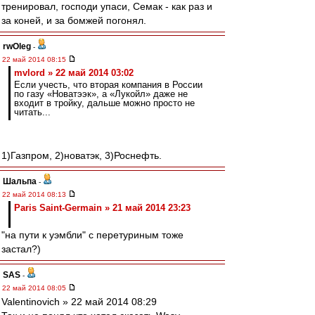
тренировал, господи упаси, Семак - как раз и
за коней, и за бомжей погонял.
rwOleg
-
22 май 2014 08:15
mvlord » 22 май 2014 03:02
Если учесть, что вторая компания в России
по газу «Новатээк», а «Лукойл» даже не
входит в тройку, дальше можно просто не
читать...
1)Газпром, 2)новатэк, 3)Роснефть.
Шальпа
-
22 май 2014 08:13
Paris Saint-Germain » 21 май 2014 23:23
"на пути к уэмбли" с перетуриным тоже
застал?)
SAS
-
22 май 2014 08:05
Valentinovich » 22 май 2014 08:29