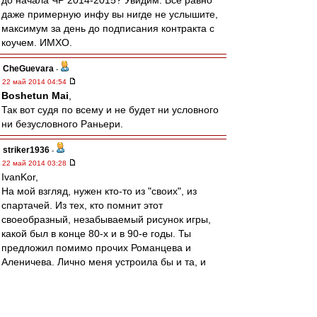
до начала ЧР 2014-2015? Увидим. Все равно
даже примерную инфу вы нигде не услышите,
максимум за день до подписания контракта с
коучем. ИМХО.
CheGuevara
-
22 май 2014 04:54
Boshetun Mai
,
Так вот судя по всему и не будет ни условного
ни безусловного Раньери.
striker1936
-
22 май 2014 03:28
IvanKor,
На мой взгляд, нужен кто-то из "своих", из
спартачей. Из тех, кто помнит этот
своеобразный, незабываемый рисунок игры,
какой был в конце 80-х и в 90-е годы. Ты
предложил помимо прочих Романцева и
Аленичева. Лично меня устроила бы и та, и
другая кандидатура.
IvanKor
-
22 май 2014 01:40