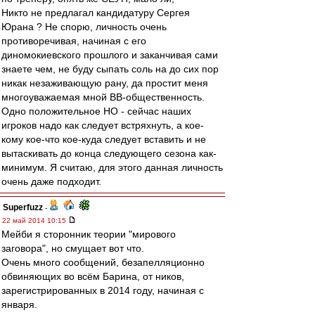
Никто не предлагал кандидатуру Сергея
Юрана ? Не спорю, личность очень
противоречивая, начиная с его
диномокиевского прошлого и заканчивая сами
знаете чем, не буду сыпать соль на до сих пор
никак незаживающую рану, да простит меня
многоуважаемая мной ВВ-общественность.
Одно положительное НО - сейчас наших
игроков надо как следует встряхнуть, а кое-
кому кое-что кое-куда следует вставить и не
вытаскивать до конца следующего сезона как-
минимум. Я считаю, для этого данная личность
очень даже подходит.
Superfuzz
-
22 май 2014 10:15
Мейби я сторонник теории "мирового
заговора", но смущает вот что.
Очень много сообщений, безапелляционно
обвиняющих во всём Барина, от ников,
зарегистрированных в 2014 году, начиная с
января.