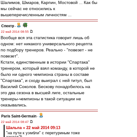
Шалимов, Шмаров, Карпин, Мостовой ... Как бы
мы сейчас не относились к
вышеперечисленным личностям ...
Спектр
-
22 май 2014 08:55
Вообще вся эта статистика говорит лишь об
одном: нет никакого универсального рецепта
по подбору тренеров. Реально - "повезет - не
повезет".
Кстати, единственным в истории "Спартака"
тренером, который взял команду, в которой не
было ни одного чемпиона страны в составе
"Спартака", и сходу выиграл с ней титул, был
Василий Соколов. Бескову понадобилось на
это два сезона в высшей лиге, остальные
тренеры-чемпионы в такой ситуации не
оказывались.
Paris Saint-Germain
-
22 май 2014 08:47
Шальпа » 22 май 2014 09:13
"на пути к уэмбли" с перетуриным тоже
застал?)