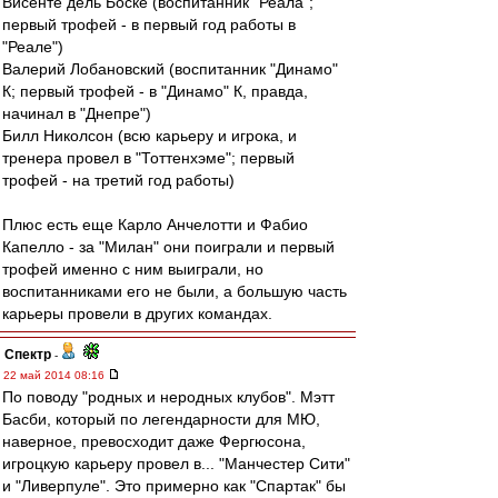
Висенте дель Боске (воспитанник "Реала";
первый трофей - в первый год работы в
"Реале")
Валерий Лобановский (воспитанник "Динамо"
К; первый трофей - в "Динамо" К, правда,
начинал в "Днепре")
Билл Николсон (всю карьеру и игрока, и
тренера провел в "Тоттенхэме"; первый
трофей - на третий год работы)
Плюс есть еще Карло Анчелотти и Фабио
Капелло - за "Милан" они поиграли и первый
трофей именно с ним выиграли, но
воспитанниками его не были, а большую часть
карьеры провели в других командах.
Спектр
-
22 май 2014 08:16
По поводу "родных и неродных клубов". Мэтт
Басби, который по легендарности для МЮ,
наверное, превосходит даже Фергюсона,
игроцкую карьеру провел в... "Манчестер Сити"
и "Ливерпуле". Это примерно как "Спартак" бы