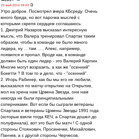
22 май 2014 09:03
Утро доброе. Посмотрел вчера КБсреду. Очень
много бреда, но вот парочка мыслей с
которыми скрепя сердцем соглашаюсь:
1. Дмитрий Назаров высказал интересную
мысль, что Валера тренировал Спартак таким
образом, чтобы в команде не было явного
лидера, ну ... там ... , Алекс, например,
появился и пропал. Вроде как, в команде
должен быть один лидер - это Валерий Карпин.
Многие могут возразить, а как же "осенний"
Бокетти ? В том то и дело, что - "осенний".
2. Игорь Рабинер, как бы мы его не любили,
высказался по матчу-открытию на Открытие,
мол на хрена нам Црвена Звезда, они нам
никогда не были принципиальными
соперниками. Вот если бы сыграли ветераны
Спартака и ветераны Црвены Звезды 1991 года
(которые взяли тогда КЕЧ, а Спартак дошел до
полуфинала), вот это был бы матч ! С одной
стороны Стоянович, Просинечки, Михайлович,
Панчев, а с другой стороны Черчесов,