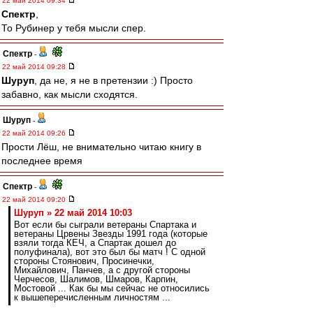
22 май 2014 09:34
Спектр
,
То Рубинер у тебя мысли спер.
Спектр
-
22 май 2014 09:28
Шуруп
, да не, я не в претензии :) Просто
забавно, как мысли сходятся.
Шуруп
-
22 май 2014 09:26
Прости Лёш, не внимательно читаю книгу в
последнее время
Спектр
-
22 май 2014 09:20
Шуруп » 22 май 2014 10:03
Вот если бы сыграли ветераны Спартака и
ветераны Црвены Звезды 1991 года (которые
взяли тогда КЕЧ, а Спартак дошел до
полуфинала), вот это был бы матч ! С одной
стороны Стоянович, Просинечки,
Михайлович, Панчев, а с другой стороны
Черчесов, Шалимов, Шмаров, Карпин,
Мостовой ... Как бы мы сейчас не относились
к вышеперечисленным личностям ...