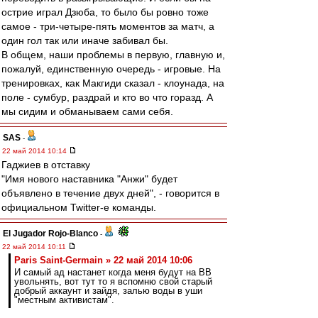
острие играл Дзюба, то было бы ровно тоже
самое - три-четыре-пять моментов за матч, а
один гол так или иначе забивал бы.
В общем, наши проблемы в первую, главную и,
пожалуй, единственную очередь - игровые. На
тренировках, как Макгиди сказал - клоунада, на
поле - сумбур, раздрай и кто во что горазд. А
мы сидим и обманываем сами себя.
SAS
-
22 май 2014 10:14
Гаджиев в отставку
"Имя нового наставника "Анжи" будет
объявлено в течение двух дней", - говорится в
официальном Twitter-e команды.
El Jugador Rojo-Blanco
-
22 май 2014 10:11
Paris Saint-Germain » 22 май 2014 10:06
И самый ад настанет когда меня будут на ВВ
увольнять, вот тут то я вспомню свой старый
добрый аккаунт и зайдя, залью воды в уши
"местным активистам".