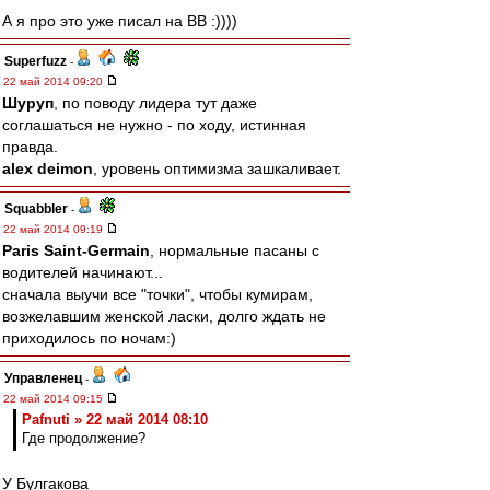
А я про это уже писал на ВВ :))))
Superfuzz
-
22 май 2014 09:20
Шуруп
, по поводу лидера тут даже
соглашаться не нужно - по ходу, истинная
правда.
alex deimon
, уровень оптимизма зашкаливает.
Squabbler
-
22 май 2014 09:19
Paris Saint-Germain
, нормальные пасаны с
водителей начинают...
сначала выучи все "точки", чтобы кумирам,
возжелавшим женской ласки, долго ждать не
приходилось по ночам:)
Управленец
-
22 май 2014 09:15
Pafnuti » 22 май 2014 08:10
Где продолжение?
У Булгакова