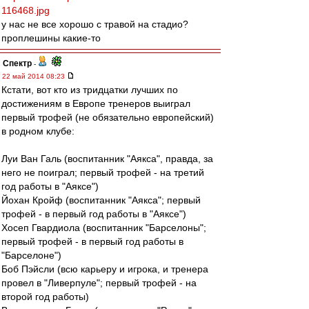
116468.jpg
у нас не все хорошо с травой на стадио?
проплешины какие-то
Спектр
-
22 май 2014 08:23
Кстати, вот кто из тридцатки лучших по
достижениям в Европе тренеров выиграл
первый трофей (не обязательно европейский)
в родном клубе:
Луи Ван Галь (воспитанник "Аякса", правда, за
него не поиграл; первый трофей - на третий
год работы в "Аяксе")
Йохан Кройф (воспитанник "Аякса"; первый
трофей - в первый год работы в "Аяксе")
Хосеп Гвардиола (воспитанник "Барселоны";
первый трофей - в первый год работы в
"Барселоне")
Боб Пэйсли (всю карьеру и игрока, и тренера
провел в "Ливерпуле"; первый трофей - на
второй год работы)