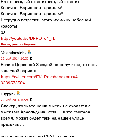
На это каждый ответит, каждый ответит
Конечно, Барин па-па-ра-пам!
Конечно, Барин па-па-ра-пам!!!
Нетрудно встретить этого мужчину небесной
красоты
:D
http://youtu.be/lJFFOTe4_rk
Последнее сообщение
Valentinovich
-
22 май 2014 10:33
Если с Цервеной Звездой не получится, то есть
запасной вариант
https://twitter.com/FK_Ravshan/status/4 ...
3239573504
Шуруп
-
22 май 2014 10:28
Спектр
, жаль что наши мысли не сходятся с
мыслями Арнольдыча, хотя ... в это смутное
время, может будет таки на нашей улице
праздник ...
по тренеру, опять же СЕУП, мало ли,