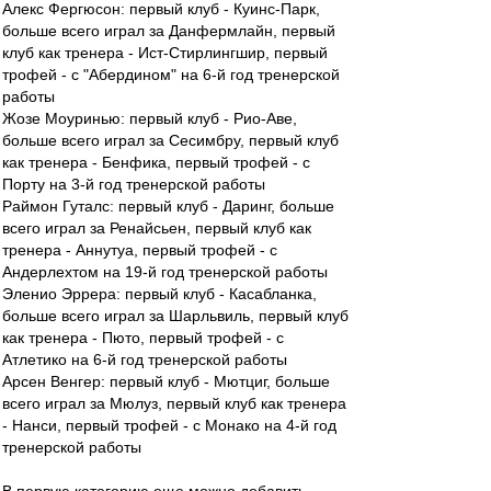
Алекс Фергюсон: первый клуб - Куинс-Парк,
больше всего играл за Данфермлайн, первый
клуб как тренера - Ист-Стирлингшир, первый
трофей - с "Абердином" на 6-й год тренерской
работы
Жозе Моуринью: первый клуб - Рио-Аве,
больше всего играл за Сесимбру, первый клуб
как тренера - Бенфика, первый трофей - с
Порту на 3-й год тренерской работы
Раймон Гуталс: первый клуб - Даринг, больше
всего играл за Ренайсьен, первый клуб как
тренера - Аннутуа, первый трофей - с
Андерлехтом на 19-й год тренерской работы
Эленио Эррера: первый клуб - Касабланка,
больше всего играл за Шарльвиль, первый клуб
как тренера - Пюто, первый трофей - с
Атлетико на 6-й год тренерской работы
Арсен Венгер: первый клуб - Мютциг, больше
всего играл за Мюлуз, первый клуб как тренера
- Нанси, первый трофей - с Монако на 4-й год
тренерской работы