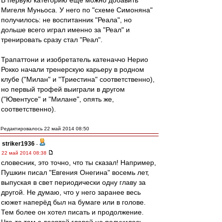
В первую категорию еще можно добавить
Мигеля Муньоса. У него по "схеме Симоняна"
получилось: не воспитанник "Реала", но
дольше всего играл именно за "Реал" и
тренировать сразу стал "Реал".
Трапаттони и изобретатель катеначчо Нерио
Рокко начали тренерскую карьеру в родном
клубе ("Милан" и "Триестина" соответственно),
но первый трофей выиграли в другом
("Ювентусе" и "Милане", опять же,
соответственно).
Редактировалось 22 май 2014 08:50
striker1936
-
22 май 2014 08:38
словесник, это точно, что ты сказал! Например,
Пушкин писал "Евгения Онегина" восемь лет,
выпуская в свет периодически одну главу за
другой. Не думаю, что у него заранее весь
сюжет наперёд был на бумаге или в голове.
Тем более он хотел писать и продолжение.