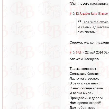
"Имя нового наставника 
#
El Jugador Rojo-Blanco
Paris Saint-Germai
И самый ад настане
активистам".
Сережа, мелко плаваешь.
#
SAS
» 22 май 2014 09:
Алексей Плещеев
Травка зеленеет,
Солнышко блестит;
Ласточка с весною
В сени к нам летит.
С нею солнце краше
И весна милей,
Прощебечь с дороги
Нам привет скорей!
Дам тебе я зерен,