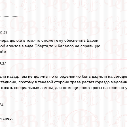
..............
9:47
нера дело,а в том,что сможет ему обеспечить Барин..
воб.агентов в виде Эберта,то и Капелло не справиццо.
нём.
9:37
дели назад, там не должны по определению быть джунгли на сегод
 стадионе, поэтому в теневой стороне трава растет гораздо медле
атывать специальные лампы, для помощи роста травы на теневых у
34
и спер.