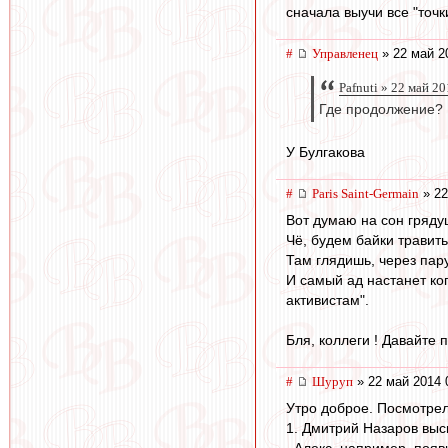
сначала выучи все "точ
#
Управленец
» 22 май 2
Pafnuti » 22 май 2
Где продолжение?
У Булгакова
#
Paris Saint-Germain
» 22
Вот думаю на сон гряду
Чё, будем байки травить
Там глядишь, через пару
И самый ад настанет ког
активистам".
Бля, коллеги ! Давайте 
#
Шуруп
» 22 май 2014 
Утро доброе. Посмотрел
1. Дмитрий Назаров выск
, Алекс, например, появ