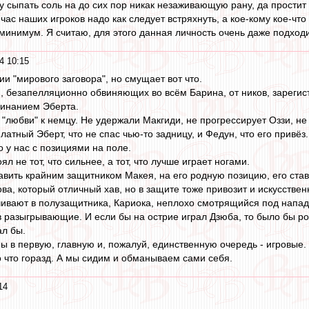
ду сыпать соль на до сих пор никак незаживающую рану, да прост
ас наших игроков надо как следует встряхнуть, а кое-кому кое-что 
минимум. Я считаю, для этого данная личность очень даже подходи
4 10:15
и "мирового заговора", но смущает вот что.
 безапелляционно обвиняющих во всём Барина, от ников, зарегист
минанием Эберта.
"любви" к немцу. Не удержали Макгиди, не прогрессирует Оззи, н
платный Эберт, что не спас чью-то задницу, и Федун, что его привёз.
 у нас с позициями на поле.
л не тот, что сильнее, а тот, что лучше играет ногами.
авить крайним защитником Макея, на его родную позицию, его ставя
ва, который отличный хав, но в защите тоже привозит и искусствен
ивают в полузащитника, Кариока, неплохо смотрящийся под напад
 разыгрывающие. И если бы на острие играл Дзюба, то было бы ров
ал бы.
в первую, главную и, пожалуй, единственную очередь - игровые. Н
о что горазд. А мы сидим и обманываем сами себя.
14