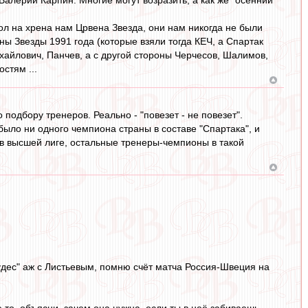
ол на хрена нам Црвена Звезда, они нам никогда не были
 Звезды 1991 года (которые взяли тогда КЕЧ, а Спартак
хайлович, Панчев, а с другой стороны Черчесов, Шалимов,
стям ...
подбору тренеров. Реально - "повезет - не повезет".
было ни одного чемпиона страны в составе "Спартака", и
а в высшей лиге, остальные тренеры-чемпионы в такой
дес" аж с Листьевым, помню счёт матча Россия-Швеция на
бе то, объясни, зачем она нужна, если ты в неё забиваешь