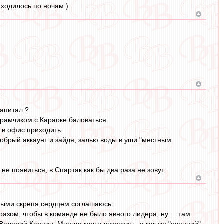
иходилось по ночам:)
апитал ?
грамчиком с Караоке баловаться.
 в офис приходить.
добрый аккаунт и зайдя, залью воды в уши "местным
е появиться, в Спартак как бы два раза не зовут.
орыми скрепя сердцем соглашаюсь:
ом, чтобы в команде не было явного лидера, ну ... там ...
Валерий Карпин. Многие могут возразить, а как же "осенний"