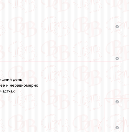
няшний день
ннее и неравномерно
частках