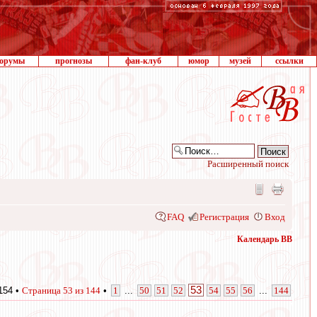
орумы
прогнозы
фан-клуб
юмор
музей
ссылки
Расширенный поиск
FAQ
Регистрация
Вход
Календарь ВВ
53
154 •
Страница
53
из
144
•
1
...
50
51
52
54
55
56
...
144