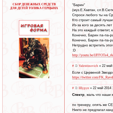
СБОР ДЕНЕЖНЫХ СРЕДСТВ
"Барин"
ДЛЯ ДЕТЕЙ ТОЛИКА ГЕРЦЫНА
(муз.Е.Хавтан, сл.В.Сют
Спроси любого ты на С
Кто строит самый лучши
Из-за кого за десять ле
На это каждый ответит, 
Конечно, Барин па-па-р
Конечно, Барин па-па-ра
Нетрудно встретить это
:D
http://youtu.be/lJFFOTe4_rk
#
Valentinovich
» 22 май 
Если с Цервеной Звездой
https://twitter.com/FK_Ravs
#
Шуруп
» 22 май 2014 
Спектр
, жаль что наши 
по тренеру, опять же СЕ
Никто не предлагал кан