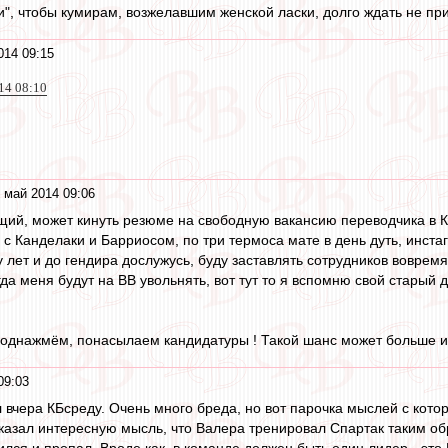
ки", чтобы кумирам, возжелавшим женской ласки, долго ждать не пр
014 09:15
014 08:10
 май 2014 09:06
щий, может кинуть резюме на свободную вакансию переводчика в К
 с Канделаки и Барриосом, по три термоса мате в день дуть, инста
 лет и до гендира дослужусь, буду заставлять сотрудников вовремя
да меня будут на ВВ увольнять, вот тут то я вспомню свой старый 
поднажмём, понасылаем кандидатуры ! Такой шанс может больше и н
09:03
 вчера КБсреду. Очень много бреда, но вот парочка мыслей с кот
азал интересную мысль, что Валера тренировал Спартак таким образ
ился и пропал. Вроде как, в команде должен быть один лидер - это 