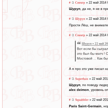
#
Спектр
» 22 май 2014 
Шуруп
, да не, я не в п
#
Шуруп
» 22 май 2014 
Прости Лёш, не внимате
#
Спектр
» 22 май 2014 
Шуруп » 22 май 20
Вот если бы сыграл
это был бы матч ! 
Мостовой ... Как б
А я про это уже писал на
#
Superfuzz
» 22 май 201
Шуруп
, по поводу лиде
alex deimon
, уровень о
#
Squabbler
» 22 май 201
Paris Saint-Germain
, н