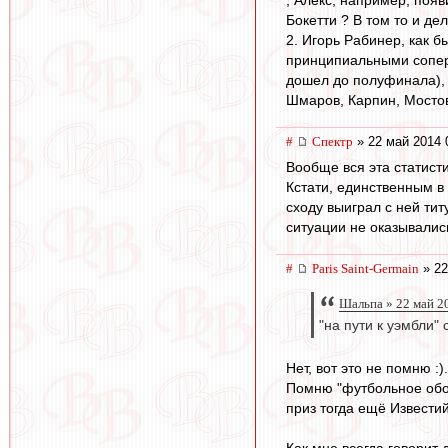
Бокетти ? В том то и дел
2. Игорь Рабинер, как 
принципиальными соперн
дошел до полуфинала), 
Шмаров, Карпин, Мостов
#
Спектр
» 22 май 2014 
Вообще вся эта статисти
Кстати, единственным в 
сходу выиграл с ней ти
ситуации не оказывалис
#
Paris Saint-Germain
» 22
Шальпа » 22 май 2
"на пути к уэмбли"
Нет, вот это не помню :).
Помню "футбольное обоз
приз тогда ещё Извести
Как мне всегда говорит 