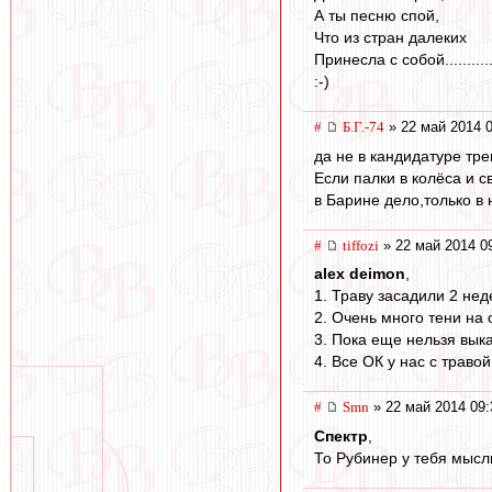
А ты песню спой,
Что из стран далеких
Принесла с собой..............
:-)
#
Б.Г.-74
» 22 май 2014 0
да не в кандидатуре тре
Если палки в колёса и с
в Барине дело,только в 
#
tiffozi
» 22 май 2014 0
alex deimon
,
1. Траву засадили 2 не
2. Очень много тени на
3. Пока еще нельзя вык
4. Все ОК у нас с травой
#
Smn
» 22 май 2014 09:
Спектр
,
То Рубинер у тебя мысл