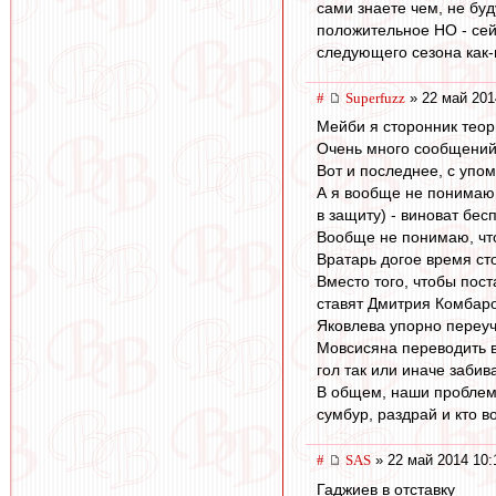
сами знаете чем, не бу
положительное НО - сейч
следующего сезона как-
#
Superfuzz
» 22 май 201
Мейби я сторонник теори
Очень много сообщений,
Вот и последнее, с упо
А я вообще не понимаю 
в защиту) - виноват бес
Вообще не понимаю, что
Вратарь догое время стоя
Вместо того, чтобы пост
ставят Дмитрия Комбаро
Яковлева упорно переуч
Мовсисяна переводить в
гол так или иначе забив
В общем, наши проблемы 
сумбур, раздрай и кто в
#
SAS
» 22 май 2014 10:
Гаджиев в отставку