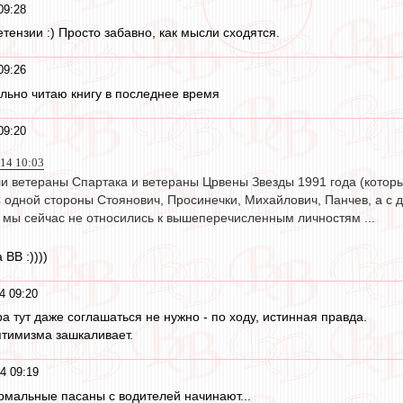
09:28
ретензии :) Просто забавно, как мысли сходятся.
09:26
льно читаю книгу в последнее время
09:20
14 10:03
и ветераны Спартака и ветераны Црвены Звезды 1991 года (которы
С одной стороны Стоянович, Просинечки, Михайлович, Панчев, а с
ы мы сейчас не относились к вышеперечисленным личностям ...
 ВВ :))))
4 09:20
ра тут даже соглашаться не нужно - по ходу, истинная правда.
птимизма зашкаливает.
4 09:19
ормальные пасаны с водителей начинают...