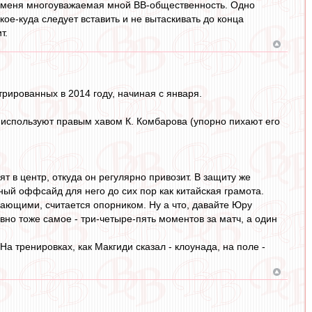
ит меня многоуважаемая мной ВВ-общественность. Одно
кое-куда следует вставить и не вытаскивать до конца
т.
рированных в 2014 году, начиная с января.
е используют правым хавом К. Комбарова (упорно пихают его
т в центр, откуда он регулярно привозит. В защиту же
ный оффсайд для него до сих пор как китайская грамота.
ающими, считается опорником. Ну а что, давайте Юру
но тоже самое - три-четыре-пять моментов за матч, а один
а тренировках, как Макгиди сказал - клоунада, на поле -