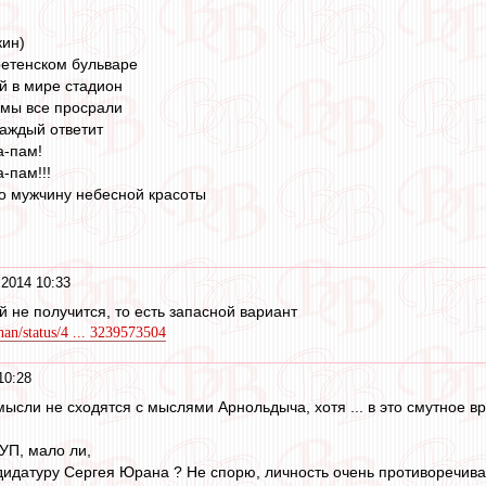
кин)
ретенском бульваре
й в мире стадион
т мы все просрали
каждый ответит
а-пам!
-пам!!!
го мужчину небесной красоты
2014 10:33
 не получится, то есть запасной вариант
han/status/4 ... 3239573504
10:28
мысли не сходятся с мыслями Арнольдыча, хотя ... в это смутное вр
УП, мало ли,
дидатуру Сергея Юрана ? Не спорю, личность очень противоречива