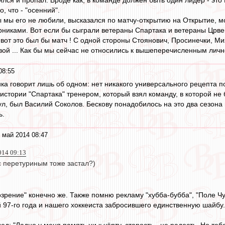
о, что - "осенний".
бы мы его не любили, высказался по матчу-открытию на Открытие, м
иками. Вот если бы сыграли ветераны Спартака и ветераны Црвены
вот это был бы матч ! С одной стороны Стоянович, Просинечки, Ми
ой ... Как бы мы сейчас не относились к вышеперечисленным лично
08:55
ка говорит лишь об одном: нет никакого универсального рецепта по 
истории "Спартака" тренером, который взял команду, в которой не 
тул, был Василий Соколов. Бескову понадобилось на это два сезон
ь.
 май 2014 08:47
014 09:13
 с перетуриным тоже застал?)
рение" конечно же. Также помню рекламу "хубба-бубба", "Поле Чу
й 97-го года и нашего хоккеиста забросившего единственную шайбу.
дед: "Ладно у меня память ни к чёрту, старость - не радость. Но те