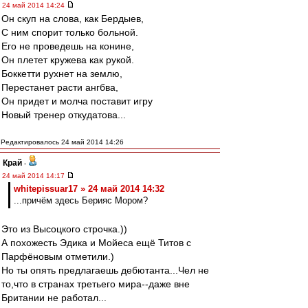
24 май 2014 14:24
Он скуп на слова, как Бердыев,
С ним спорит только больной.
Его не проведешь на конине,
Он плетет кружева как рукой.
Боккетти рухнет на землю,
Перестанет расти ангбва,
Он придет и молча поставит игру
Новый тренер откудатова...
Редактировалось 24 май 2014 14:26
Край
-
24 май 2014 14:17
whitepissuar17 » 24 май 2014 14:32
...причём здесь Берияс Мором?
Это из Высоцкого строчка.))
А похожесть Эдика и Мойеса ещё Титов с
Парфёновым отметили.)
Но ты опять предлагаешь дебютанта...Чел не
то,что в странах третьего мира--даже вне
Британии не работал...