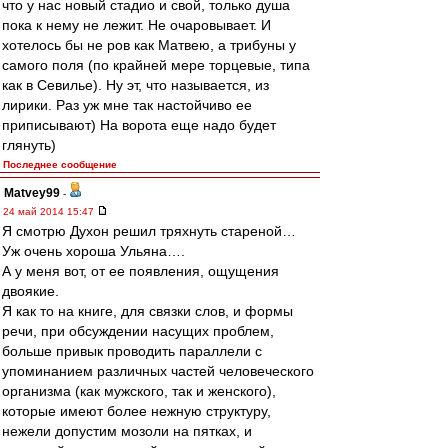
что у нас новый стадио и свой, только душа
пока к нему не лежит. Не очаровывает. И
хотелось бы не ров как Матвею, а трибуны у
самого поля (по крайней мере торцевые, типа
как в Севилье). Ну эт, что называется, из
лирики. Раз уж мне так настойчиво ее
приписывают) На ворота еще надо будет
глянуть)
Последнее сообщение
Matvey99
-
24 май 2014 15:47
Я смотрю Духон решил тряхнуть стареной…
Уж очень хороша Ульяна….
А у меня вот, от ее появления, ощущения
двоякие.
Я как то на книге, для связки слов, и формы
речи, при обсуждении насущих проблем,
больше привык проводить параллели с
упоминанием различных частей человеческого
организма (как мужского, так и женского),
которые имеют более нежную структуру,
нежели допустим мозоли на пятках, и