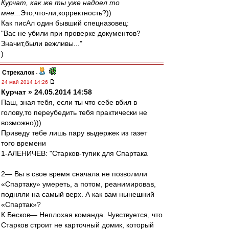
Курчат, как же ты уже надоел то
мне...
Это,что-ли,корректность?))
Как писАл один бывший спецназовец:
"Вас не убили при проверке документов?
Значит,были вежливы..."
)
Стрекалок
-
24 май 2014 14:26
Курчат » 24.05.2014 14:58
Паш, зная тебя, если ты что себе вбил в
голову,то переубедить тебя практически не
возможно)))
Приведу тебе лишь пару выдержек из газет
того времени
1-АЛЕНИЧЕВ: "Старков-тупик для Спартака
2— Вы в свое время сначала не позволили
«Спартаку» умереть, а потом, реанимировав,
подняли на самый верх. А как вам нынешний
«Спартак»?
К.Бесков— Неплохая команда. Чувствуется, что
Старков строит не карточный домик, который