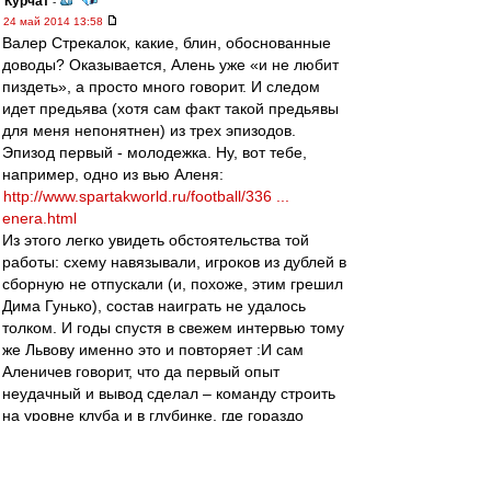
Курчат
-
24 май 2014 13:58
Валер Стрекалок, какие, блин, обоснованные
доводы? Оказывается, Алень уже «и не любит
пиздеть», а просто много говорит. И следом
идет предьява (хотя сам факт такой предьявы
для меня непонятнен) из трех эпизодов.
Эпизод первый - молодежка. Ну, вот тебе,
например, одно из вью Аленя:
http://www.spartakworld.ru/football/336 ...
enera.html
Из этого легко увидеть обстоятельства той
работы: схему навязывали, игроков из дублей в
сборную не отпускали (и, похоже, этим грешил
Дима Гунько), состав наиграть не удалось
толком. И годы спустя в свежем интервью тому
же Львову именно это и повторяет :И сам
Аленичев говорит, что да первый опыт
неудачный и вывод сделал – команду строить
на уровне клуба и в глубинке, где гораздо
больше планомерности и меньше давления. За
что тут можно оскорблять то? В чем
обоснованность?