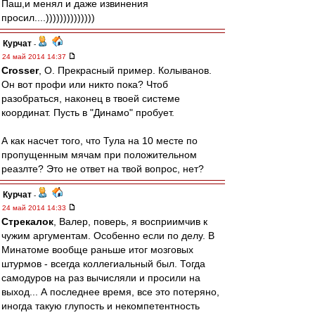
Паш,и менял и даже извинения
просил....))))))))))))))
Курчат
-
24 май 2014 14:37
Crosser
, О. Прекрасный пример. Колыванов.
Он вот профи или никто пока? Чтоб
разобраться, наконец в твоей системе
координат. Пусть в "Динамо" пробует.
А как насчет того, что Тула на 10 месте по
пропущенным мячам при положительном
реазлте? Это не ответ на твой вопрос, нет?
Курчат
-
24 май 2014 14:33
Стрекалок
, Валер, поверь, я восприимчив к
чужим аргументам. Особенно если по делу. В
Минатоме вообще раньше итог мозговых
штурмов - всегда коллегиальный был. Тогда
самодуров на раз вычисляли и просили на
выход... А последнее время, все это потеряно,
иногда такую глупость и некомпетентность