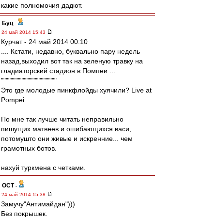
какие полномочия дадют.
Буц
-
24 май 2014 15:43
Курчат - 24 май 2014 00:10
.... Кстати, недавно, буквально пару недель
назад,выходил вот так на зеленую травку на
гладиаторский стадион в Помпеи ...
"""""""""""""""""""""""
Это где молодые пинкфлойды хуячили? Live at
Pompei
По мне так лучше читать неправильно
пишущих матвеев и ошибающихся васи,
потомушто они живые и искренние... чем
грамотных ботов.
нахуй туркмена с четками.
ОСТ
-
24 май 2014 15:38
Замучу"Антимайдан")))
Без покрышек.