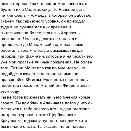
ним интересе. Так что нефиг мне навязывать
будто я их в Спартак хочу. По Раньери есть
четкие факты - команды в которых он работал,
скажем так серьезного уровня, он приходил
туда в не лучшие для них времена и
вытаскивал на более серьезный уровень -
начиная от Челси с десяток лет назад и
продолжая до Монако сейчас, и все время
работал с тем, что есть и раскрывал везде
игроков. Три фамилии, которые я написал - это
уже мои простые личные пожаления. Не более
того. Тот же Монтелла как по мне идеально
подойдет в качестве постановки именно
нравящейся КБ игры. Если есть возможность
посмотри несколько матчей его Фиорентины в
этом году
Ты не готов признавать ничьего мнения кроме
своего. Ты влюблен в Аленичева потому, что он
Аленичев и тебе плевать что на данном этапе
он тренер уровня тех же Щербаченко и
Криушенко, и даже уступает последним хотя
бы в плане опыта. Ты сказал, что он набрал