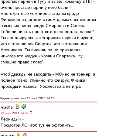
простых парней в Тулу и вывел команду в ПЛ -
очень простые парни у него были -
многократные чемпионы страны вроде
Филимонова, игроки с громадным опытом игры
в высших лигах вроде Смирнова и Савина
Тебе ли писать про ответственность за слова?
Ты апеллируешь категориями лирики и чувств,
что в отношении Спартак, что в отношении
Аленичева. Ты видишь ли не признаешь
никогда что Федун - хозяин Спартака. Ну
смешно право слово)
Чтоб дважды не заходить - МОйес не тренер, а
полное говно. Именно что физрук. Физика,
проходы и навесы. Убожество а не игра
Редактировалось 24 май 2014 14:20
vlad45
-
24 май 2014 14:09
Леонидыч »
Посмотри ЛС,чтоб тут не офтопить....