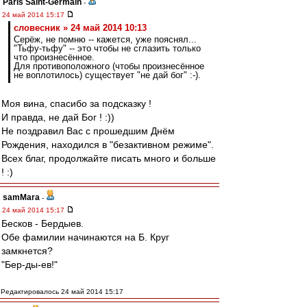
Paris Saint-Germain
-
24 май 2014 15:17
словесник » 24 май 2014 10:13
Серёж, не помню -- кажется, уже пояснял...
"Тьфу-тьфу" -- это чтобы не сглазить только
что произнесённое.
Для противоположного (чтобы произнесённое
не воплотилось) существует "не дай бог" :-).
Моя вина, спасибо за подсказку !
И правда, не дай Бог ! :))
Не поздравил Вас с прошедшим Днём
Рождения, находился в "безактивном режиме".
Всех благ, продолжайте писать много и больше
! :)
samMara
-
24 май 2014 15:17
Бесков - Бердыев.
Обе фамилии начинаются на Б. Круг
замкнется?
"Бер-ды-ев!"
Редактировалось 24 май 2014 15:17