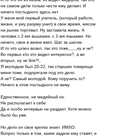
на самом деле только чести ему делает. И
ничего постыдного здесь нет.
У меня мой первый учитель, (который работе,
жизни, и уму разуму учил) в свое время, мясом
на рынке торговал. Ну заставила жизнь. А
человек с 2-мя вышками, с 2-мя языками. Но
ничего, свое в жизни взял. Шаг за шагом.
И то что шлюх возил, так это тоже,,,,,,,ну и че?
Во первых кто это видел интересно?, а во
вторых, ну че бля?!,
Я молодым был 20-22, так старшие товарищи
меня тоже, подпрягали под это дело.
А че? Самый молодой. Кому поручить то?
Ничего в этом постыдного не вижу.
Единственное, не медийный он.
Не располагает к себе.
Да и особо интервью не раздает. Хотя можно
было бы уже.
Но дело он свое крепко знает. ИМХО.
Вопрос только в том, какие задачи ему ставят, и