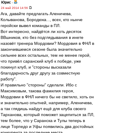
Юрис
-
24 май 2014 14:56
Ага, давайте предлагать Аленичева,
Колыванова, Бородюка..., всех, кто нынче
геройски вывел команды в ПЛ.
Вот интересно, найдётся ли хоть десяток
ВВшников, кто без подглядывания в инете
назовёт тренера Мордовии? Мордовия в ФНЛ в
закончившемся сезоне была значительно
сильнее всех остальных, тем не менее герой,
что привёл саранский клуб к победе, уже
покинул клуб, и "стороны высказали
благодарность друг другу за совместную
работу".
И правильно "стороны" сделали. Ибо с
Максимовым, такова фамилия героя,
Мордовии в ФНЛ ничего бы не светило, хоть он
и значительно опытней, например, Аленичева,
а так глядишь найдут ещё для клуба своего
Тарханова, который поможет зацепиться за ПЛ,
тем более, что у Саранска и Тулы теперь в
лице Торпедо и Уфы появились два достойных
конкурента за последние места.