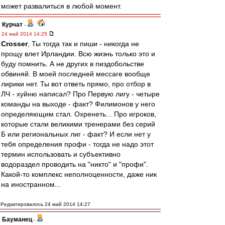
может развалиться в любой момент.
Курчат
-
24 май 2014 14:25
Crosser
, Ты тогда так и пиши - никогда не
прощу влет Ирландии. Всю жизнь только это и
буду помнить. А не других в пиздобольстве
обвиняй. В моей последней мессаге вообще
лирики нет. Ты вот ответь прямо, про отбор в
ЛЧ - хуйню написал? Про Первую лигу - четыре
команды на выходе - факт? Филимонов у него
определяющим стал. Охренеть... Про игроков,
которые стали великими тренерами без серий
Б или региональных лиг - факт? И если нет у
тебя определения профи - тогда не надо этот
термин использовать и субъективно
водораздел проводить на "никто" и "профи".
Какой-то комплекс неполноценности, даже ник
на иностранном...
Редактировалось 24 май 2014 14:27
Бауманец
-