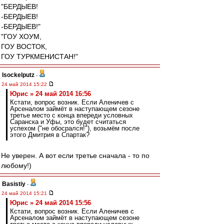
"БЕРДЫЕВ!
-БЕРДЫЕВ!
-БЕРДЫЕВ!"
"ГОУ ХОУМ,
ГОУ ВОСТОК,
ГОУ ТУРКМЕНИСТАН!"
Isockelputz
-
24 май 2014 15:22
Юрис » 24 май 2014 16:56
Кстати, вопрос возник. Если Аленичев с
Арсеналом займёт в наступающем сезоне
третье место с конца впереди условных
Саранска и Уфы, это будет считаться
успехом ("не обосрался!"), возьмём после
этого Дмитрия в Спартак?
Не уверен. А вот если третье сначала - то по
любому!)
Basistiy
-
24 май 2014 15:21
Юрис » 24 май 2014 15:56
Кстати, вопрос возник. Если Аленичев с
Арсеналом займёт в наступающем сезоне