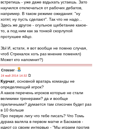
встретишь - уже даже вздыхать устаешь. Зато
научился отключаться от рабочих дебатов,
например. В таком режиме ожидания: "ну
хотят, ну пусть сделают". Так что не надо...
Здесь же другое - огульное щебетание какое-
то, а под ним как за тонкой скорлупой
протухшее яйцо.
ЗЫ И, кстати, я вот вообще не помню случая,
чтоб Стрекалок хоть раз мнение поменял)
Может кто напомнит?)
Crosser
-
24 май 2014 14:32
Курчат
, основной вратарь команды не
определяющий игрок?
А каков перечень игроков которые не стали
великими тренерами? да и вообще
приличными? думается там списочек будет раз
в 10 больше
Про первую лигу что тебе писать? Что Томь
дурака валяла в первом матче и Баскаков -
идиот со своим интервью - "Мы играем против