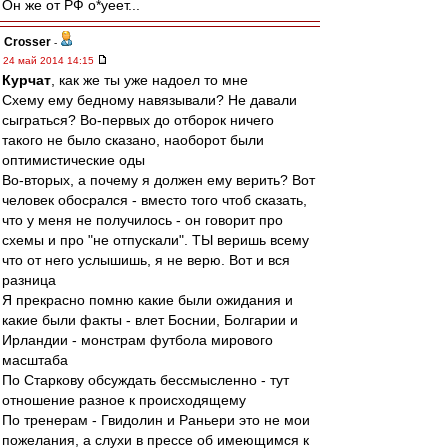
Он же от РФ о*уеет...
Crosser
-
24 май 2014 14:15
Курчат
, как же ты уже надоел то мне
Схему ему бедному навязывали? Не давали
сыграться? Во-первых до отборок ничего
такого не было сказано, наоборот были
оптимистические оды
Во-вторых, а почему я должен ему верить? Вот
человек обосрался - вместо того чтоб сказать,
что у меня не получилось - он говорит про
схемы и про "не отпускали". ТЫ веришь всему
что от него услышишь, я не верю. Вот и вся
разница
Я прекрасно помню какие были ожидания и
какие были факты - влет Боснии, Болгарии и
Ирландии - монстрам футбола мирового
масштаба
По Старкову обсуждать бессмысленно - тут
отношение разное к происходящему
По тренерам - Гвидолин и Раньери это не мои
пожелания, а слухи в прессе об имеющимся к