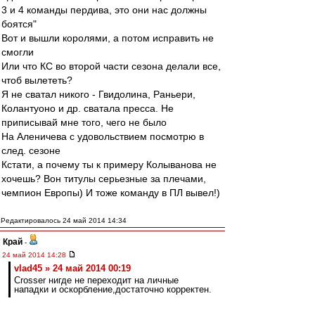
3 и 4 команды пердива, это они нас должны
боятся"
Вот и вышли королями, а потом исправить не
смогли
Или что КС во второй части сезона делали все,
чтоб вылететь?
Я не сватал никого - Гвидолина, Раньери,
Колантуоно и др. сватала пресса. Не
приписывай мне того, чего не было
На Аленичева с удовольствием посмотрю в
след. сезоне
Кстати, а почему ты к примеру Колыванова не
хочешь? Вон титулы серьезные за плечами,
чемпион Европы) И тоже команду в ПЛ вывел!)
Редактировалось 24 май 2014 14:34
Край
-
24 май 2014 14:28
vlad45 » 24 май 2014 00:19
Crosser нигде не переходит на личные
нападки и оскорбление,достаточно корректен.