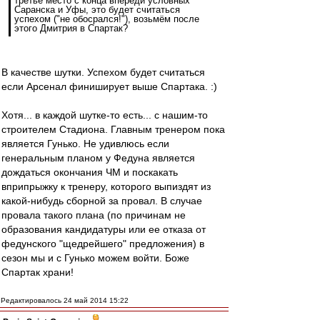
третье место с конца впереди условных
Саранска и Уфы, это будет считаться
успехом ("не обосрался!"), возьмём после
этого Дмитрия в Спартак?
В качестве шутки. Успехом будет считаться
если Арсенал финиширует выше Спартака. :)
Хотя... в каждой шутке-то есть... с нашим-то
строителем Стадиона. Главным тренером пока
является Гунько. Не удивлюсь если
генеральным планом у Федуна является
дождаться окончания ЧМ и поскакать
вприпрыжку к тренеру, которого выпиздят из
какой-нибудь сборной за провал. В случае
провала такого плана (по причинам не
образования кандидатуры или ее отказа от
федунского "щедрейшего" предложения) в
сезон мы и с Гунько можем войти. Боже
Спартак храни!
Редактировалось 24 май 2014 15:22