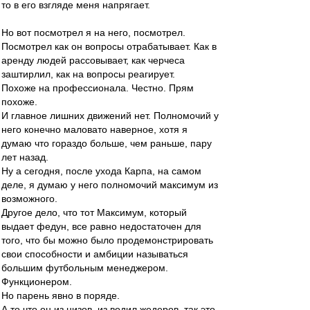
то в его взгляде меня напрягает.
Но вот посмотрел я на него, посмотрел.
Посмотрел как он вопросы отрабатывает. Как в
аренду людей рассовывает, как черчеса
заштирлил, как на вопросы реагирует.
Похоже на профессионала. Честно. Прям
похоже.
И главное лишних движений нет. Полномочий у
него конечно маловато наверное, хотя я
думаю что гораздо больше, чем раньше, пару
лет назад.
Ну а сегодня, после ухода Карпа, на самом
деле, я думаю у него полномочий максимум из
возможного.
Другое дело, что тот Максимум, который
выдает федун, все равно недостаточен для
того, что бы можно было продемонстрировать
свои способности и амбиции называться
большим футбольным менеджером.
Функционером.
Но парень явно в поряде.
А то что он из низов, из водил жедеров, так это