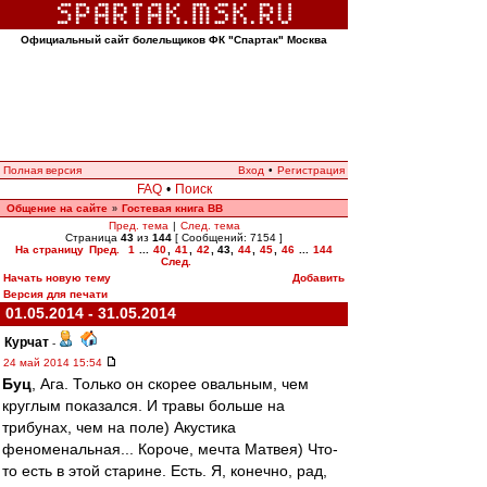
Официальный сайт болельщиков ФК "Спартак" Москва
Полная версия
Вход
•
Регистрация
FAQ
•
Поиск
Общение на сайте
Гостевая книга ВВ
»
Пред. тема
|
След. тема
Страница
43
из
144
[ Сообщений: 7154 ]
На страницу
Пред.
1
...
40
,
41
,
42
,
43
,
44
,
45
,
46
...
144
След.
Начать новую тему
Добавить
Версия для печати
01.05.2014 - 31.05.2014
Курчат
-
24 май 2014 15:54
Буц
, Ага. Только он скорее овальным, чем
круглым показался. И травы больше на
трибунах, чем на поле) Акустика
феноменальная... Короче, мечта Матвея) Что-
то есть в этой старине. Есть. Я, конечно, рад,