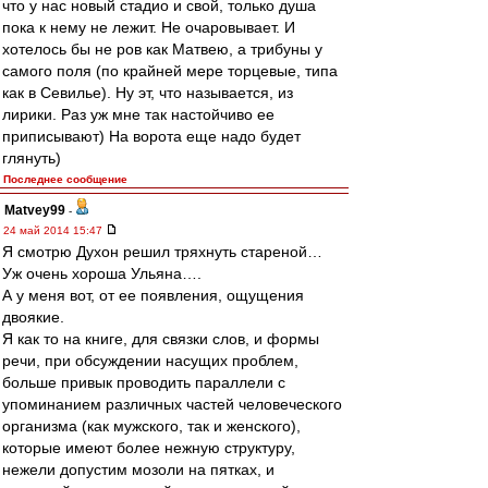
что у нас новый стадио и свой, только душа
пока к нему не лежит. Не очаровывает. И
хотелось бы не ров как Матвею, а трибуны у
самого поля (по крайней мере торцевые, типа
как в Севилье). Ну эт, что называется, из
лирики. Раз уж мне так настойчиво ее
приписывают) На ворота еще надо будет
глянуть)
Последнее сообщение
Matvey99
-
24 май 2014 15:47
Я смотрю Духон решил тряхнуть стареной…
Уж очень хороша Ульяна….
А у меня вот, от ее появления, ощущения
двоякие.
Я как то на книге, для связки слов, и формы
речи, при обсуждении насущих проблем,
больше привык проводить параллели с
упоминанием различных частей человеческого
организма (как мужского, так и женского),
которые имеют более нежную структуру,
нежели допустим мозоли на пятках, и