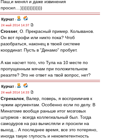
Паш,и менял и даже извинения
просил....))))))))))))))
Курчат
-
24 май 2014 14:37
Crosser
, О. Прекрасный пример. Колыванов.
Он вот профи или никто пока? Чтоб
разобраться, наконец в твоей системе
координат. Пусть в "Динамо" пробует.
А как насчет того, что Тула на 10 месте по
пропущенным мячам при положительном
реазлте? Это не ответ на твой вопрос, нет?
Курчат
-
24 май 2014 14:33
Стрекалок
, Валер, поверь, я восприимчив к
чужим аргументам. Особенно если по делу. В
Минатоме вообще раньше итог мозговых
штурмов - всегда коллегиальный был. Тогда
самодуров на раз вычисляли и просили на
выход... А последнее время, все это потеряно,
иногда такую глупость и некомпетентность