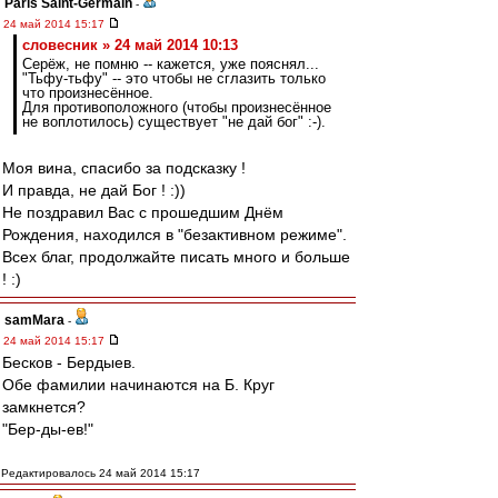
Paris Saint-Germain
-
24 май 2014 15:17
словесник » 24 май 2014 10:13
Серёж, не помню -- кажется, уже пояснял...
"Тьфу-тьфу" -- это чтобы не сглазить только
что произнесённое.
Для противоположного (чтобы произнесённое
не воплотилось) существует "не дай бог" :-).
Моя вина, спасибо за подсказку !
И правда, не дай Бог ! :))
Не поздравил Вас с прошедшим Днём
Рождения, находился в "безактивном режиме".
Всех благ, продолжайте писать много и больше
! :)
samMara
-
24 май 2014 15:17
Бесков - Бердыев.
Обе фамилии начинаются на Б. Круг
замкнется?
"Бер-ды-ев!"
Редактировалось 24 май 2014 15:17