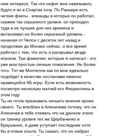
ним интересе. Так что нефиг мне навязывать
будто я их в Спартак хочу. По Раньери есть
четкие факты - команды в которых он работал,
скажем так серьезного уровня, он приходил
туда в не лучшие для них времена и
вытаскивал на более серьезный уровень -
начиная от Челси с десяток лет назад и
продолжая до Монако сейчас, и все время
работал с тем, что есть и раскрывал везде
игроков. Три фамилии, которые я написал - это
уже мои простые личные пожаления. Не более
того. Тот же Монтелла как по мне идеально
подойдет в качестве постановки именно
нравящейся КБ игры. Если есть возможность
посмотри несколько матчей его Фиорентины в
этом году
Ты не готов признавать ничьего мнения кроме
своего. Ты влюблен в Аленичева потому, что он
Аленичев и тебе плевать что на данном этапе
он тренер уровня тех же Щербаченко и
Криушенко, и даже уступает последним хотя
бы в плане опыта. Ты сказал, что он набрал