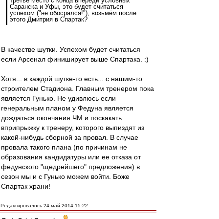
третье место с конца впереди условных
Саранска и Уфы, это будет считаться
успехом ("не обосрался!"), возьмём после
этого Дмитрия в Спартак?
В качестве шутки. Успехом будет считаться
если Арсенал финиширует выше Спартака. :)
Хотя... в каждой шутке-то есть... с нашим-то
строителем Стадиона. Главным тренером пока
является Гунько. Не удивлюсь если
генеральным планом у Федуна является
дождаться окончания ЧМ и поскакать
вприпрыжку к тренеру, которого выпиздят из
какой-нибудь сборной за провал. В случае
провала такого плана (по причинам не
образования кандидатуры или ее отказа от
федунского "щедрейшего" предложения) в
сезон мы и с Гунько можем войти. Боже
Спартак храни!
Редактировалось 24 май 2014 15:22