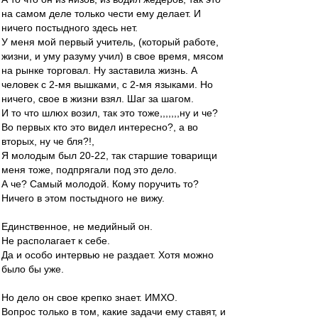
на самом деле только чести ему делает. И
ничего постыдного здесь нет.
У меня мой первый учитель, (который работе,
жизни, и уму разуму учил) в свое время, мясом
на рынке торговал. Ну заставила жизнь. А
человек с 2-мя вышками, с 2-мя языками. Но
ничего, свое в жизни взял. Шаг за шагом.
И то что шлюх возил, так это тоже,,,,,,,ну и че?
Во первых кто это видел интересно?, а во
вторых, ну че бля?!,
Я молодым был 20-22, так старшие товарищи
меня тоже, подпрягали под это дело.
А че? Самый молодой. Кому поручить то?
Ничего в этом постыдного не вижу.
Единственное, не медийный он.
Не располагает к себе.
Да и особо интервью не раздает. Хотя можно
было бы уже.
Но дело он свое крепко знает. ИМХО.
Вопрос только в том, какие задачи ему ставят, и