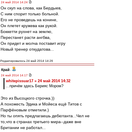
24 май 2014 14:24
Он скуп на слова, как Бердыев,
С ним спорит только больной.
Его не проведешь на конине,
Он плетет кружева как рукой.
Боккетти рухнет на землю,
Перестанет расти ангбва,
Он придет и молча поставит игру
Новый тренер откудатова...
Редактировалось 24 май 2014 14:26
Край
-
24 май 2014 14:17
whitepissuar17 » 24 май 2014 14:32
...причём здесь Берияс Мором?
Это из Высоцкого строчка.))
А похожесть Эдика и Мойеса ещё Титов с
Парфёновым отметили.)
Но ты опять предлагаешь дебютанта...Чел не
то,что в странах третьего мира--даже вне
Британии не работал...