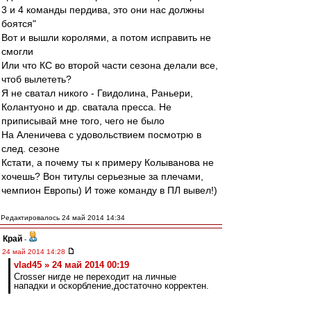
3 и 4 команды пердива, это они нас должны
боятся"
Вот и вышли королями, а потом исправить не
смогли
Или что КС во второй части сезона делали все,
чтоб вылететь?
Я не сватал никого - Гвидолина, Раньери,
Колантуоно и др. сватала пресса. Не
приписывай мне того, чего не было
На Аленичева с удовольствием посмотрю в
след. сезоне
Кстати, а почему ты к примеру Колыванова не
хочешь? Вон титулы серьезные за плечами,
чемпион Европы) И тоже команду в ПЛ вывел!)
Редактировалось 24 май 2014 14:34
Край
-
24 май 2014 14:28
vlad45 » 24 май 2014 00:19
Crosser нигде не переходит на личные
нападки и оскорбление,достаточно корректен.