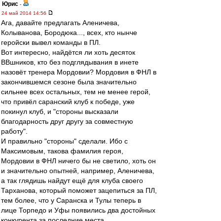
Юрис
-
24 май 2014 14:56
Ага, давайте предлагать Аленичева,
Колыванова, Бородюка..., всех, кто нынче
геройски вывел команды в ПЛ.
Вот интересно, найдётся ли хоть десяток
ВВшников, кто без подглядывания в инете
назовёт тренера Мордовии? Мордовия в ФНЛ в
закончившемся сезоне была значительно
сильнее всех остальных, тем не менее герой,
что привёл саранский клуб к победе, уже
покинул клуб, и "стороны высказали
благодарность друг другу за совместную
работу".
И правильно "стороны" сделали. Ибо с
Максимовым, такова фамилия героя,
Мордовии в ФНЛ ничего бы не светило, хоть он
и значительно опытней, например, Аленичева,
а так глядишь найдут ещё для клуба своего
Тарханова, который поможет зацепиться за ПЛ,
тем более, что у Саранска и Тулы теперь в
лице Торпедо и Уфы появились два достойных
конкурента за последние места.