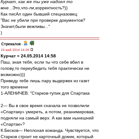
Курчат, как же ты уже надоел то
мне...
Это,что-ли,корректность?))
Как писАл один бывший спецназовец:
"Вас не убили при проверке документов?
Значит,были вежливы..."
)
Стрекалок
-
24 май 2014 14:26
Курчат » 24.05.2014 14:58
Паш, зная тебя, если ты что себе вбил в
голову,то переубедить тебя практически не
возможно)))
Приведу тебе лишь пару выдержек из газет
того времени
1-АЛЕНИЧЕВ: "Старков-тупик для Спартака
2— Вы в свое время сначала не позволили
«Спартаку» умереть, а потом, реанимировав,
подняли на самый верх. А как вам нынешний
«Спартак»?
К.Бесков— Неплохая команда. Чувствуется, что
Старков строит не карточный домик, который