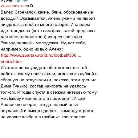
Курчат
-
24 май 2014 13:58
Валер Стрекалок, какие, блин, обоснованные
доводы? Оказывается, Алень уже «и не любит
пиздеть», а просто много говорит. И следом
идет предьява (хотя сам факт такой предьявы
для меня непонятнен) из трех эпизодов.
Эпизод первый - молодежка. Ну, вот тебе,
например, одно из вью Аленя:
http://www.spartakworld.ru/football/336 ...
enera.html
Из этого легко увидеть обстоятельства той
работы: схему навязывали, игроков из дублей в
сборную не отпускали (и, похоже, этим грешил
Дима Гунько), состав наиграть не удалось
толком. И годы спустя в свежем интервью тому
же Львову именно это и повторяет :И сам
Аленичев говорит, что да первый опыт
неудачный и вывод сделал – команду строить
на уровне клуба и в глубинке, где гораздо
больше планомерности и меньше давления. За
что тут можно оскорблять то? В чем
обоснованность?