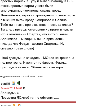
простых парней в Тулу и вывел команду в ПЛ -
очень простые парни у него были -
многократные чемпионы страны вроде
Филимонова, игроки с громадным опытом игры
в высших лигах вроде Смирнова и Савина
Тебе ли писать про ответственность за слова?
Ты апеллируешь категориями лирики и чувств,
что в отношении Спартак, что в отношении
Аленичева. Ты видишь ли не признаешь
никогда что Федун - хозяин Спартака. Ну
смешно право слово)
Чтоб дважды не заходить - МОйес не тренер, а
полное говно. Именно что физрук. Физика,
проходы и навесы. Убожество а не игра
Редактировалось 24 май 2014 14:20
vlad45
-
24 май 2014 14:09
Леонидыч »
Посмотри ЛС,чтоб тут не офтопить....