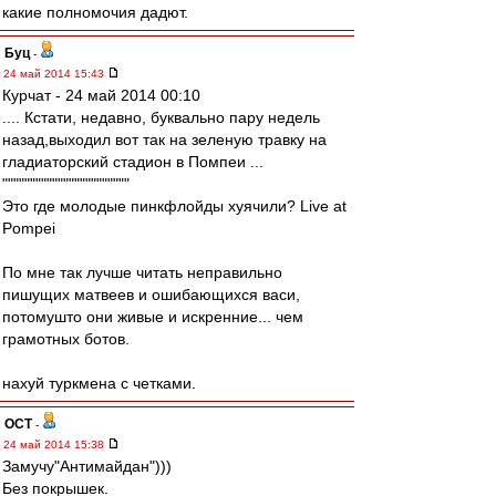
какие полномочия дадют.
Буц
-
24 май 2014 15:43
Курчат - 24 май 2014 00:10
.... Кстати, недавно, буквально пару недель
назад,выходил вот так на зеленую травку на
гладиаторский стадион в Помпеи ...
"""""""""""""""""""""""
Это где молодые пинкфлойды хуячили? Live at
Pompei
По мне так лучше читать неправильно
пишущих матвеев и ошибающихся васи,
потомушто они живые и искренние... чем
грамотных ботов.
нахуй туркмена с четками.
ОСТ
-
24 май 2014 15:38
Замучу"Антимайдан")))
Без покрышек.