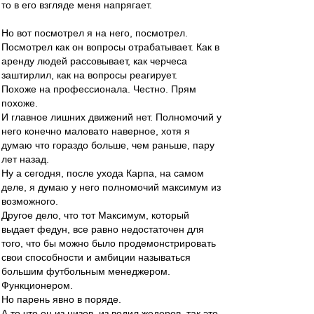
то в его взгляде меня напрягает.
Но вот посмотрел я на него, посмотрел.
Посмотрел как он вопросы отрабатывает. Как в
аренду людей рассовывает, как черчеса
заштирлил, как на вопросы реагирует.
Похоже на профессионала. Честно. Прям
похоже.
И главное лишних движений нет. Полномочий у
него конечно маловато наверное, хотя я
думаю что гораздо больше, чем раньше, пару
лет назад.
Ну а сегодня, после ухода Карпа, на самом
деле, я думаю у него полномочий максимум из
возможного.
Другое дело, что тот Максимум, который
выдает федун, все равно недостаточен для
того, что бы можно было продемонстрировать
свои способности и амбиции называться
большим футбольным менеджером.
Функционером.
Но парень явно в поряде.
А то что он из низов, из водил жедеров, так это