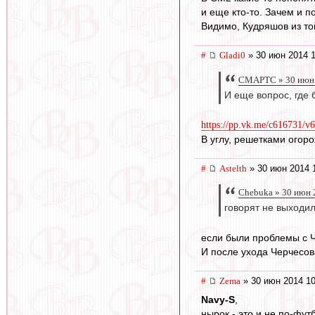
и еще кто-то. Зачем и п
Видимо, Кудряшов из то
#
Gladi0
» 30 июн 2014 1
СМАРТС » 30 июн 
И еще вопрос, где 
https://pp.vk.me/c616731/v
В углу, решетками огор
#
Astelth
» 30 июн 2014 
Chebuka » 30 июн 
говорят не выходи
если были проблемы с 
И после ухода Черчесов
#
Zema
» 30 июн 2014 10
Navy-S
,
нырок - это и не по-фут