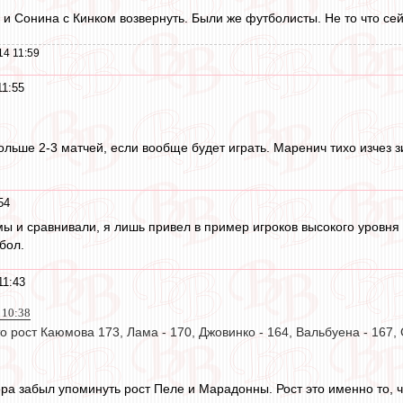
и Сонина с Кинком возвернуть. Были же футболисты. Не то что сей
14 11:59
11:55
ольше 2-3 матчей, если вообще будет играть. Маренич тихо изчез 
54
 мы и сравнивали, я лишь привел в пример игроков высокого уровня
бол.
11:43
 10:38
 рост Каюмова 173, Лама - 170, Джовинко - 164, Вальбуена - 167, 
ра забыл упоминуть рост Пеле и Марадонны. Рост это именно то,