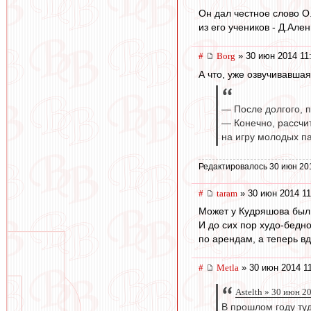
Он дал честное слово О.
из его учеников - Д.Але
#
Borg
» 30 июн 2014 11
А что, уже озвучивавша
— После долгого, 
— Конечно, рассчи
на игру молодых п
Редактировалось 30 июн 20
#
taram
» 30 июн 2014 11
Может у Кудряшова был 
И до сих пор худо-бедн
по арендам, а теперь вд
#
Metla
» 30 июн 2014 1
Astelth » 30 июн 2
В прошлом году ту