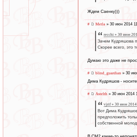
Ждем Саенку)))
#
Metla
» 30 июн 2014 1
recchi » 30 июн 20
Зачем Кудряшова п
Скорее всего, это 
Думаю это даже не прос
#
blind_guardian
» 30 ию
Дима Кудряшов - носител
#
Astelth
» 30 июн 2014 
vjrif » 30 июн 2014
Вот Дима Кудряшов
предположить тольк
собственной молодё
В СМ2 какие-то непонят