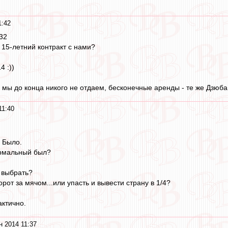
1:42
32
15-летний контракт с нами?
4 :))
мы до конца никого не отдаем, бесконечные аренды - те же Дзюба, 
11:40
 Было.
рмальный был?
 выбрать?
орот за мячом...или упасть и вывести страну в 1/4?
актично.
н 2014 11:37