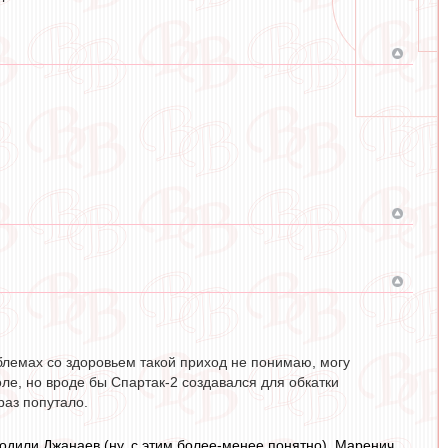
блемах со здоровьем такой приход не понимаю, могу
оле, но вроде бы Спартак-2 создавался для обкатки
раз попутало.
одили Джанаев (ну, с этим более-менее понятно), Маренич