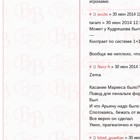
игроками.
#
recchi
» 30 июн 2014 1
taram » 30 июн 2014 12:
Может у Кудряшова был 
---
Контракт по системе 1+1
Вообще же неплохо, что 
#
Navy-S
» 30 июн 2014 
Zema
Касание Маркеса было?
Повод для пенальти фо
Был.
И что Арьяну надо было
Спотокаясь, бежать от в
Все верно он сделал.
Умно, прагматично и пр
#
blind_guardian
» 30 ию