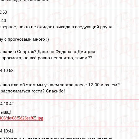
0:53
:43
аверное, никто не ожидает выхода в следующий раунд.
чу с прогнозами много :)
ашали в Спартак? Даже не Федора, а Дмитрия.
о просмотр, но всё равно непонятно, зачем??
4 10:52
ышно или об этом мы узнаем завтра после 12-00 и ох..ем?
 располагаться гости? Спасибо!
4 10:42
мышц!
/1406/de/08f5d26eaf65.jpg
4 10:41