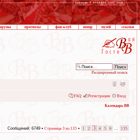
орумы
прогнозы
фан-клуб
юмор
музей
ссылки
Расширенный поиск
FAQ
Регистрация
Вход
Календарь ВВ
3
Сообщений: 6749 •
Страница
3
из
135
•
1
2
4
5
6
...
135