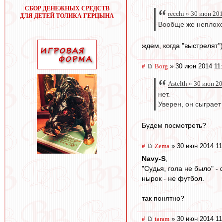
СБОР ДЕНЕЖНЫХ СРЕДСТВ
recchi » 30 июн 20
ДЛЯ ДЕТЕЙ ТОЛИКА ГЕРЦЫНА
Вообще же неплохо,
ждем, когда "выстрелят"
#
Borg
» 30 июн 2014 11
Astelth » 30 июн 2
нет.
Уверен, он сыграет
Будем посмотреть?
#
Zema
» 30 июн 2014 11
Navy-S
,
"Судья, гола не было" -
нырок - не футбол.
так понятно?
#
taram
» 30 июн 2014 11