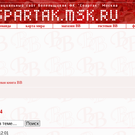
оманда
карта мира
магазин ВВ
гостевая ВВ
ф
вая книга ВВ
14
12:01