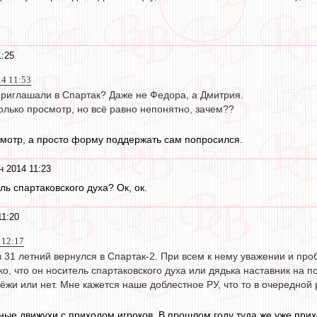
1:25
14 11:53
риглашали в Спартак? Даже не Федора, а Дмитрия.
только просмотр, но всё равно непонятно, зачем??
мотр, а просто форму поддержать сам попросился.
н 2014 11:23
ь спартаковского духа? Ок, ок.
11:20
 12:17
 31 летний вернулся в Спартак-2. При всем к нему уважении и про
о, что он носитель спартаковского духа или дядька наставник на п
жи или нет. Мне кажется наше доблестное РУ, что то в очередной 
ные движухи с приходом игроков. В прошлом году туда же уже прих