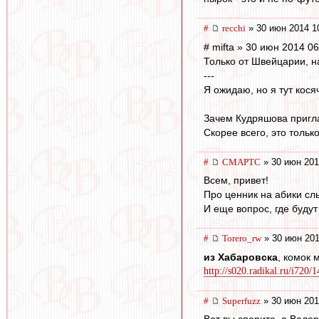
#
recchi
» 30 июн 2014 1
# mifta » 30 июн 2014 06
Только от Швейцарии, н
---
Я ожидаю, но я тут кося
Зачем Кудряшова пригл
Скорее всего, это тольк
#
СМАРТС
» 30 июн 201
Всем, привет!
Про ценник на абики сл
И еще вопрос, где будут
#
Torero_rw
» 30 июн 201
из Хабаровска
, комок 
http://s020.radikal.ru/i720
#
Superfuzz
» 30 июн 201