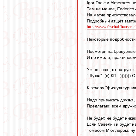
Igor Tadic и Almerares 
Тем не менее, Federico 
На матче присутствовал
Подробный атщёт завтра 
http://www.fcschaffhausen.
Некоторые подробности
Несмотря на бравурные 
И не имели, практически
Уж не знаю, от нагрузок
"Шутка". (с) КП :-))))))) 
К вечеру "физкультурник
Надо привыкать друзья, 
Предлагаю: всем дружно н
Не будет, не будет ника
Если Савелич и будет на
Томасом Мюллером, ну или