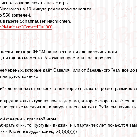
не использовали свои шансы с игры.
Almerares на 19 минуте реализовал пенальти.
о 550 зрителей.
в газете Schaffhauser Nachrichten.
ch/default.asp?ContentID=1000
.
песни твиттера ФКСМ наши весь матч еле волочили ноги.
, ни одного момента. А хозяева простили нас пару раз.
 немереных, которые даёт Савелич, или от банального "нам всё до п
От нагрузок, конечно.
и" еле доползают до коек, а некоторые пытаются резко травмироваться
и дружно копить кучи вонючего дерьма, которое скоро польётся на
е срать с месячишко, и аккурат после матча с Рубином начинать. :-)
кой феерии и красивой игры.
бирать очки, то "кургузый пиджак" и Спартак тех лет, покажутся в
 Клозе, на худой конец. :-))))))))))))