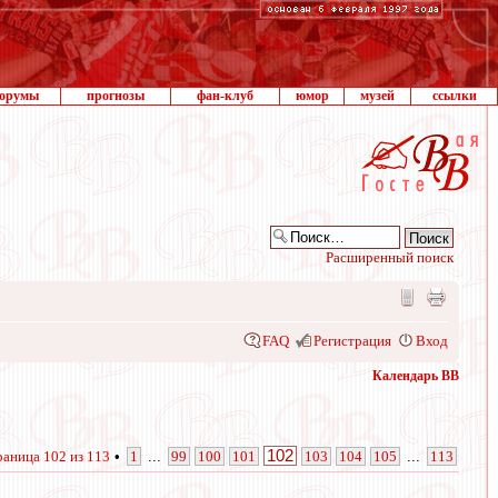
орумы
прогнозы
фан-клуб
юмор
музей
ссылки
Расширенный поиск
FAQ
Регистрация
Вход
Календарь ВВ
102
раница
102
из
113
•
1
...
99
100
101
103
104
105
...
113