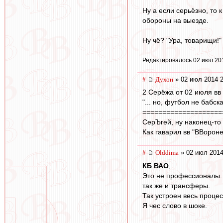
Ну а если серьёзно, то 
обороны на выезде.
Ну чё? "Ура, товарищи!" (
Редактировалось 02 июл 20
#
Духон
» 02 июл 2014 2
2 Серёжа от 02 июля вв
"... но, футбол не бабска
====================
СерЪгей, ну наконец-то 
Как гаварил вв "ВВороне
#
Olddima
» 02 июл 2014
КБ ВАО
,
Это не профессионалы.
так же и трансферы.
Так устроен весь процес
Я чес слово в шоке.