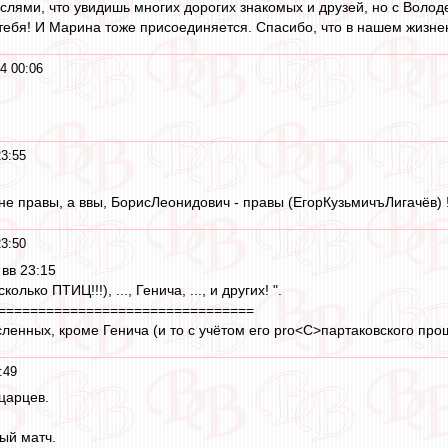
слями, что увидишь многих дорогих знакомых и друзей, но с Волод
тебя! И Марина тоже присоединяется. Спасибо, что в нашем жизнен
4 00:06
3:55
не правы, а ввы, БорисЛеонидович - правы (ЕгорКузьмичъЛигачёв) 
3:50
 вв 23:15
(сколько ПТИЦ!!!), ..., Генича, ..., и других! ".
================================
ленных, кроме Генича (и то с учётом его pro<C>партаковского прош
:49
царцев.
ый матч.