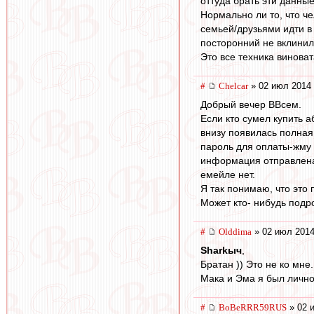
оттуда брать эти данны
Нормально ли то, что ч
семьей/друзьями идти в 
посторонний не вклини
Это все техника винова
#
Chelcar
» 02 июл 2014 
Добрый вечер ВВсем.
Если кто сумел купить 
внизу появилась полная 
пароль для оплаты-жму 
информация отправлена 
емейле нет.
Я так понимаю, что это 
Может кто- нибудь подр
#
Olddima
» 02 июл 2014
Sharkыч
,
Братан )) Это не ко мне.
Мака и Эма я был лично
#
BoBeRRR59RUS
» 02 