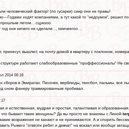
ли человеческий фактор! (по гусарки) сиир они не правы!
--Годами ходят компаниями, а тут какой то "недоумок", решил погон
 прошлым летом....сцукооо.
 год они ничего не сделали..., ниичеегоо....
, принесут, вышлют, на почту-домой в квартиру с поклоном, номера
 структуре работают слабообразованные "проффессионалы" Не сво
юл 2014 00:18
 сборов в Эмиратах. Песочек, верблюды, тенсбол, пальмы, все лы
ед сном фанеру травмированным пробивал.
:17
ая и естественная, мудрая и простая, талантливая и образованная,
, что бывают такие женщины? Да вы просто не знакомы с Леной-
ter
какие возражения не канают и не принимаются. А и спорить бессмыс
авить Рыжего "отвезти ребят и девчат" на вокзал или вообще затащит