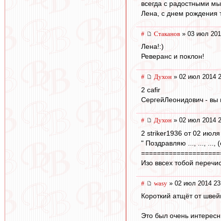
всегда с радостными мы
Лена, с днем рождения 
#
Cтаканов
» 03 июл 201
Лена!:)
Реверанс и поклон!
#
Духон
» 02 июл 2014 2
2 cafir
CергейЛеонидович - вы 
#
Духон
» 02 июл 2014 2
2 striker1936 от 02 июля
" Поздравляю ..., ..., ..., 
====================
Изо ввсех тобой перечис
#
wasy
» 02 июл 2014 23
Короткий атщёт от швей
Это был очень интересн