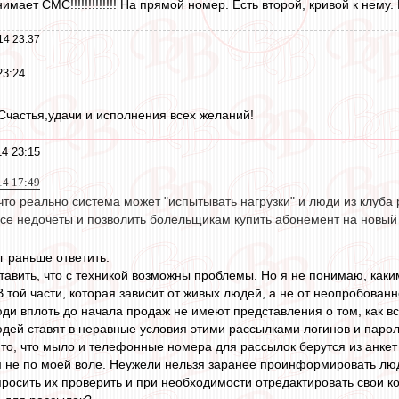
мает СМС!!!!!!!!!!!!! На прямой номер. Есть второй, кривой к нему.
14 23:37
23:24
Счастья,удачи и исполнения всех желаний!
4 23:15
14 17:49
 что реально система может "испытывать нагрузки" и люди из клуб
все недочеты и позволить болельщикам купить абонемент на новый 
 раньше ответить.
ставить, что с техникой возможны проблемы. Но я не понимаю, как
 той части, которая зависит от живых людей, а не от неопробованн
юди вплоть до начала продаж не имеют представления о том, как вс
юдей ставят в неравные условия этими рассылками логинов и пароле
то, что мыло и телефонные номера для рассылок берутся из анкет 
 не по моей воле. Неужели нельзя заранее проинформировать люд
росить их проверить и при необходимости отредактировать свои к