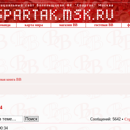
оманда
карта мира
магазин ВВ
гостевая ВВ
ф
вая книга ВВ
14
Сообщений: 5642 •
Ст
00:34