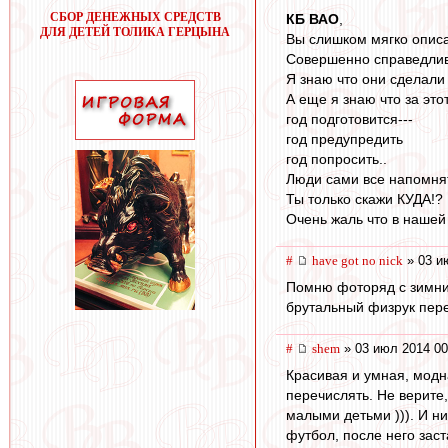
СБОР ДЕНЕЖНЫХ СРЕДСТВ
КБ ВАО
,
ДЛЯ ДЕТЕЙ ТОЛИКА ГЕРЦЫНА
Вы слишком мягко описа
Совершенно справедливо-
Я знаю что они сделали
А еще я знаю что за этот
год подготовится---
год предупредить
год попросить..
Люди сами все напомнят
Ты только скажи КУДА!?
Очень жаль что в нашей
#
have got no nick
» 03 и
Помню фоторяд с зимних
брутальный физрук пер
#
shem
» 03 июл 2014 00
Красивая и умная, модн
перечислять. Не верите
малыми детьми ))). И ни
футбол, после него заст