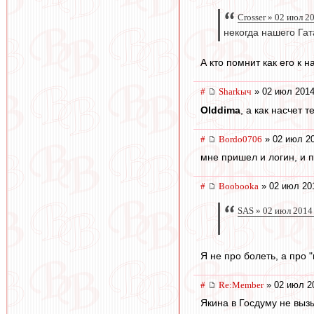
Crosser » 02 июл 2
некогда нашего Гат
А кто помнит как его к 
#
Sharkыч
» 02 июл 2014
Olddima
, а как насчет
#
Bordo0706
» 02 июл 20
мне пришел и логин, и п
#
Boobooka
» 02 июл 20
SAS » 02 июл 2014
Я не про болеть, а про 
#
Re:Member
» 02 июл 2
Якина в Госдуму не вы