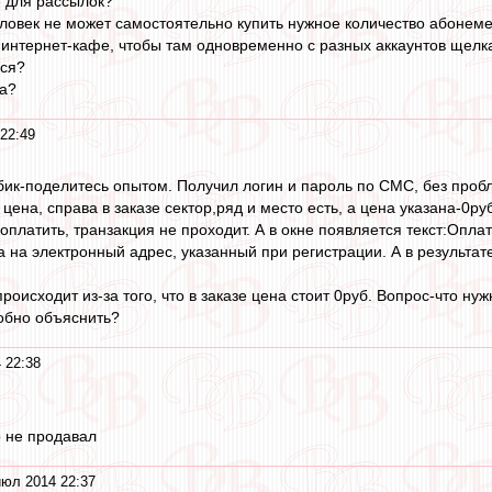
е для рассылок?
еловек не может самостоятельно купить нужное количество абонеме
интернет-кафе, чтобы там одновременно с разных аккаунтов щелкат
лся?
та?
22:49
абик-поделитесь опытом. Получил логин и пароль по СМС, без пробл
цена, справа в заказе сектор,ряд и место есть, а цена указана-0
оплатить, транзакция не проходит. А в окне появляется текст:Опл
на электронный адрес, указанный при регистрации. А в результате 
происходит из-за того, что в заказе цена стоит 0руб. Вопрос-что н
обно объяснить?
 22:38
 не продавал
июл 2014 22:37