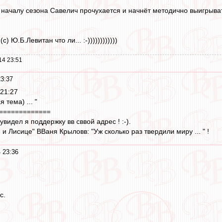
к началу сезона Савелич прочухается и начнёт методично выигрыват
с) Ю.Б.Левитан что ли... :-))))))))))))
14 23:51
3:37
 21:27
я тема) ... "
=============
увидел я поддержку вв сввой адрес ! :-).
 и Лисице" ВВаня Крыловв: "Уж сколько раз твердили миру ... " !
 23:36
с.