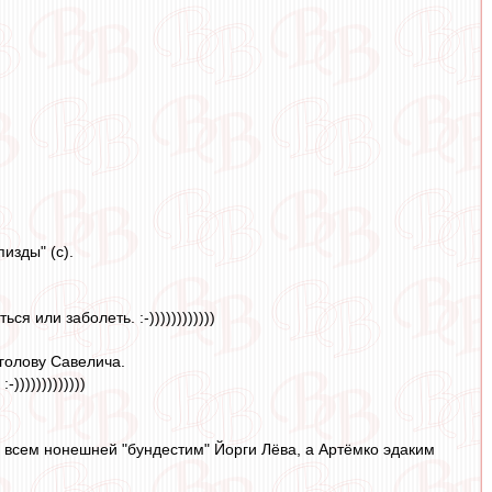
изды" (с).
 или заболеть. :-))))))))))))
 голову Савелича.
))))))))))))
ам всем нонешней "бундестим" Йорги Лёва, а Артёмко эдаким