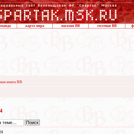
оманда
карта мира
магазин ВВ
гостевая ВВ
ф
вая книга ВВ
14
24