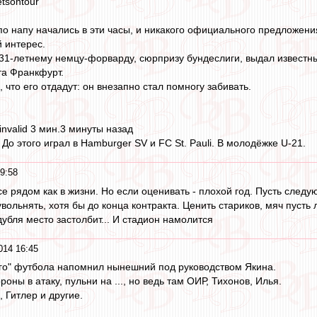
tsontour
по напу начались в эти часы, и никакого официального предложени
 интерес.
31-летнему немцу-форварду, сюрпризу бундеслиги, выдал известн
та Франкфурт.
что его отдадут: он внезапно стал помногу забивать.
ин ‏@wasy_invalid 3 мин.3 минуты назад
 До этого играл в Hamburger SV и FC St. Pauli. В молодёжке U-21.
9:58
се рядом как в жизни. Но если оценивать - плохой год. Пусть след
вольнять, хотя бы до конца контракта. Ценить стариков, мяч пусть 
убля место застолбит... И стадион намолится
014 16:45
го" футбола напомнил нынешний под руководством Якина.
оны в атаку, пульни на ..., но ведь там ОИР, Тихонов, Илья.
, Гитлер и другие.