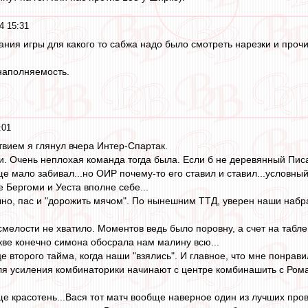
4 15:31
ия игры для какого то сабжа надо было смотреть нарезки и прочие
 наполняемость.
:01
твием я глянул вчера Интер-Спартак.
ли. Очень неплохая команда тогда была. Если б не деревянный Писа
ще мало забивал...но ОИР почему-то его ставил и ставил...условны
 Бергоми и Уеста вполне себе...
чно, пас и "дорожить мячом". По нынешним ТТД, уверен наши набр
смелости не хватило. Моментов ведь было поровну, а счет на табл
скве конечно симона обосрала нам малину всю...
це второго тайма, когда наши "взялись". И главное, что мне понра
ля усиления комбинаторики начинают с центре комбинашить с Ромащ
 красотень...Вася тот матч вообще наверное один из лучших пров