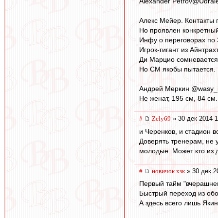
Alexander Petrov@Udrale
Алекс Мейер. Контакты 
Но проявлен конкретный
Инфу о переговорах по 
Игрок-гигант из Айнтрах
Ди Марцио сомневается, 
Но СМ якобы пытается.
Андрей Мерк
Не женат, 195 см, 84 см.
#
Zely69
» 30 дек 2014 1
и Черенков, и стадион в
Доверять тренерам, не у
молодые. Может кто из д
#
новичок хзк
» 30 дек 2
Первый тайм "вчерашне
Быстрый переход из обор
А здесь всего лишь Якин