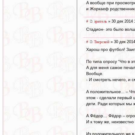
А вообще при просмотре:
и Жоркаеф родственник
#
зpитель
» 30 дек 2014 
Стадион- это было волш
#
Тверской
» 30 дек 2014
Харош про футбол! Заип
По типа опросу “Что в э
А для меня самое печал
Вообще.
- И смотреть нечего, и 
А положительное... – Чт
этом - сделали первый ш
дети. Ради которых мы 
А Фёдор… Фёдор – огром
И к тому же, неизвестно 
Из положительного же в