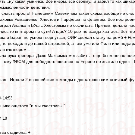
ть...ну какая умничка. Все низом, все своему...и забил то как ши
 осмысленности действия.
 сласть просто! Нынешним Савеличам такая схема вообще не снила
аховке Ромащенко. Хлестов и Парфеша по флангам. Все построено 
играл Ананко и БУш с Хлестовым не сосчитать. Причем, делали нас
лись то впятером по сути! А щас? 10 рых не всегда хватает...Вот чт
иша и Баран не успеют вернуться, ОИР сделал ставку на ромб + Ром
, те доходили до нашей штрафной, а там уже или Филя или подстрах
ли вчетвером...
была рука тренера. Даже Максимка мог забить...еще бы конечно по
. тому ФКСМ для победного шествия по Европе не хватило одног -
ная...Играли 2 европейские команды в достаточно симпатичный фу
4 14:53
ашивающегося "и мы счастливы!"
4:18
тва стадиона. +