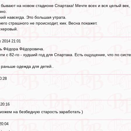
ывают на новом стадионе Спартака! Мечте всех и вся целый век, ка
чно.
ий навсегда. Это большая утрата.
его страшного не происходит, кмк. Весна покажет.
 херовый.
к 2014 21:01
ть Фёдора Фёдоровича.
и с 82-го - худший год для Спартака. Есть ощущение, что по систе
к раньше одежда для детей..
0:28
 20:16
оможем на безбедную старость заработать )
20:04