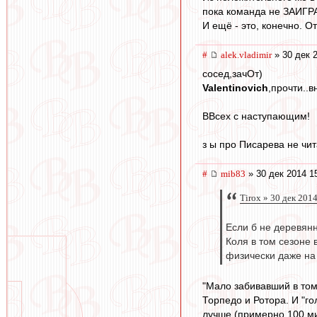
пока команда не ЗАИГРА
И ещё - это, конечно. О
#
alek.vladimir
» 30 дек 
сосед,зачОт)
Valentinovich
,прочти..
ВВсех с наступающим!
з ы про Писарева не чит
#
mib83
» 30 дек 2014 1
Tirox » 30 дек 201
Если б не деревянн
Коля в том сезоне 
физически даже на 
"Мало забивавший в том
Торпедо и Ротора. И "го
лучше (примерно 100 ми