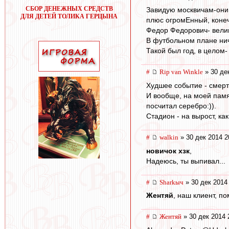
СБОР ДЕНЕЖНЫХ СРЕДСТВ
Завидую москвичам-они б
ДЛЯ ДЕТЕЙ ТОЛИКА ГЕРЦЫНА
плюс огромЕнный, коне
Федор Федорович- велик
В футбольном плане нич
Такой был год, в целом-
#
Rip van Winkle
» 30 де
Худшее событие - смер
И вообще, на моей памят
посчитал серебро:)).
Стадион - на вырост, ка
#
walkin
» 30 дек 2014 2
новичок хзк
,
Надеюсь, ты выпивал...
#
Sharkыч
» 30 дек 2014
Жентяй
, наш клиент, п
#
Жентяй
» 30 дек 2014 