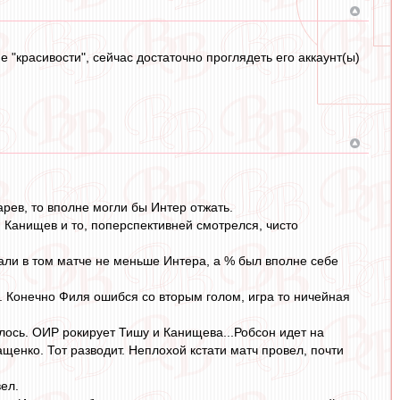
 "красивости", сейчас достаточно проглядеть его аккаунт(ы)
рев, то вполне могли бы Интер отжать.
й Канищев и то, поперспективней смотрелся, чисто
али в том матче не меньше Интера, а % был вполне себе
е. Конечно Филя ошибся со вторым голом, игра то ничейная
вилось. ОИР рокирует Тишу и Канищева...Робсон идет на
енко. Тот разводит. Неплохой кстати матч провел, почти
ел.