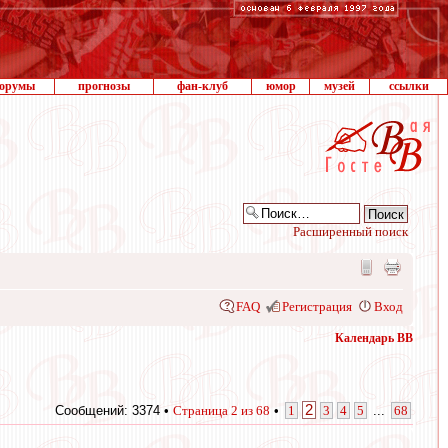
орумы
прогнозы
фан-клуб
юмор
музей
ссылки
Расширенный поиск
FAQ
Регистрация
Вход
Календарь ВВ
2
Сообщений: 3374 •
Страница
2
из
68
•
1
3
4
5
...
68