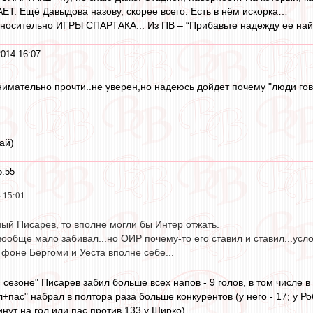
ЕТ. Ещё Давыдова назову, скорее всего. Есть в нём искорка…
тносительно ИГРЫ СПАРТАКА... Из ПВ – “Прибавьте надежду ее найт
2014 16:07
внимательно прочти..не уверен,но надеюсь дойдет почему "люди гов
ай)
5:55
4 15:01
ый Писарев, то вполне могли бы Интер отжать.
вообще мало забивал...но ОИР почему-то его ставил и ставил...ус
фоне Бергоми и Уеста вполне себе...
 сезоне" Писарев забил больше всех напов - 9 голов, в том числе
л+пас" набрал в полтора раза больше конкурентов (у него - 17; у Р
нут на гол или пас против 133 у Ширко).