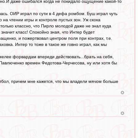
карно.И даже ошибался когда не покидало ощущение какой-то
сь. ОИР играл по сути в 4 дефа ромбом. Буш играл чуть
на чтении игры и контроле пустых зон. Уж скока
только классно, что Пирло молодой даже не знал куда
о значит класс! Спокойно зная, что Интер будет
ащенко, и пожертвовал центром поля при контрах, т.е.
овка. Интер то тоже в такое же говно играл, как мы
смелее форвардам впереди действовать...брать на себя,
 Павлюченко времен Федотова-Черчесова, ну или хотя бы
тбол, причем мне кажется, что мы владели мячом больше