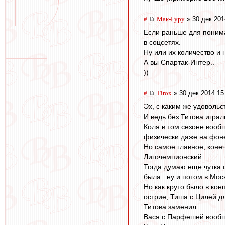
#
Мак-Гуру
» 30 дек 201
Если раньше для пониман
в соцсетях.
Ну или их количество и
А вы Спартак-Интер..
))
#
Tirox
» 30 дек 2014 15
Эх, с каким же удовольс
И ведь без Титова игра
Коля в том сезоне вооб
физически даже на фоне
Но самое главное, коне
Лигочемпионский.
Тогда думаю еще чутка 
была...ну и потом в Мо
Но как круто было в кон
острие, Тиша с Цилей д
Титова заменил.
Вася с Парфешей вообще