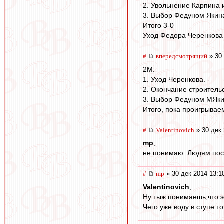
2. Увольнение Карпина и
3. Выбор Федуном Якина
Итого 3-0
Уход Федора Черенкова 
#
впередсмотрящий
» 30 
2М.
1. Уход Черенкова. -
2. Окончание строительс
3. Выбор Федуном МЯкин
Итого, пока проигрываем 
#
Valentinovich
» 30 дек 
mp
,
не понимаю. Людям пост
#
mp
» 30 дек 2014 13:1
Valentinovich
,
Ну тыж понимаешь,что эт
Чего уже воду в ступе то