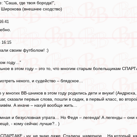
 "Саша, где твоя борода!",
 Широкова (внешнее сходство)
16:41
ебно.
 16:15
али своим футболом! :)
том году…”
ьное в этом году – это то, что многим старым болельщикам СПАР
смотреть некого, и судейство – блядское…
о у многих ВВ-шников в этом году родились дети и внуки! (Андрюха, 
аг, сказали первые слова, пошли в садик, в первый класс, во второ
живём. А иначе – нахуй вообще жить…
ная и безусловная утрата… Но Федя – легенда! А легенды – они н
ещё, - кому сейчас лучше?.. )
 СПАРТАКЕ - ну, не знаю даже. Стадион, наверное… На который, ка