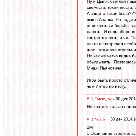
Ну и Цыля, светлая памя
свежести, техничности,
А защита какая была???
выше Ананко. На подстр
перехватов и борьбы вы
давать...И ведь обороня
контратаковать, и что Т
никто не встречал особо
щас...атаковал втроем-и
Но как же четко видна 
обыгрывать...Повторюсь
Миши Пьяновича.
Игра была просто отлич
чем Интер по итогу...
#
Torero_rw
» 30 дек 201
Не хватает только напр
#
Vitally
» 30 дек 2014 1
2M
1.Окончание строительс