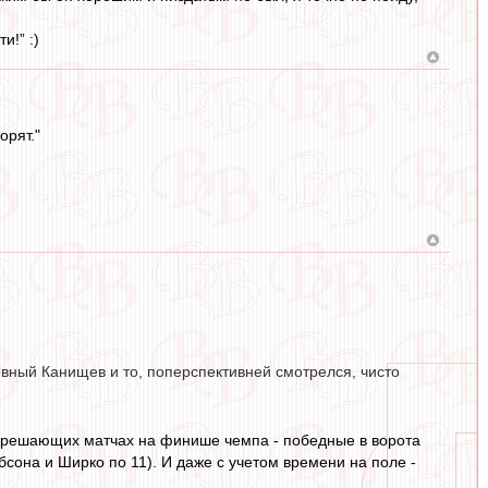
и!” :)
орят."
ловный Канищев и то, поперспективней смотрелся, чисто
 в решающих матчах на финише чемпа - победные в ворота
обсона и Ширко по 11). И даже с учетом времени на поле -