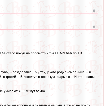
ТАКА стало похуй на просмотр игры СПАРТАКА по ТВ.
Куба, – поздравляю!) А у тех, у кого родились раньше, – в
й, в третий… В институт, в техникум, в армию… И это – наши
е умирают. Они живут вечно.
ким бы он хорошим и пиздатым не был, я точно не пойду,