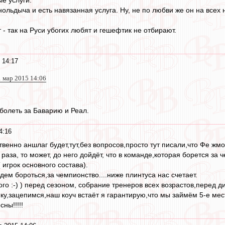
льдыча и есть навязанная услуга. Ну, не по любви же он на всех 
 - так на Руси убогих любят и гешефтик не отбирают.
 14:17
1 мар 2015 14:06
болеть за Баварию и Реал.
4:16
твенно аншлаг будет,тут,без вопросов,просто тут писали,что Фе жм
аза, то может, до него дойдёт, что в команде,которая борется за 
игрок основного состава).
дем бороться,за чемпионство....ниже плинтуса нас счетает.
ого :-) ) перед сезоном, собрание тренеров всех возрастов,перед
ку,зацепимся,наш коуч встаёт я гарантирую,что мы займём 5-е мес
ны!!!!!