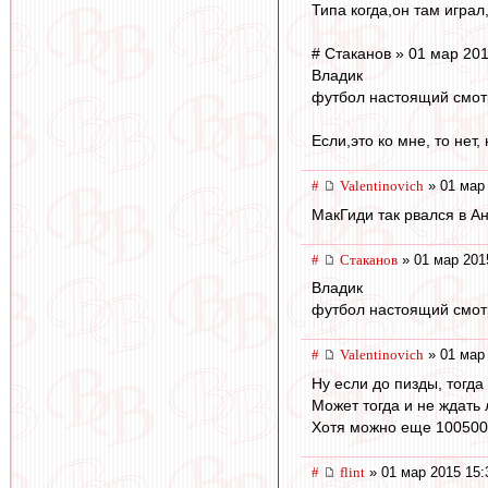
Типа когда,он там играл
# Cтаканов » 01 мар 201
Владик
футбол настоящий смо
Если,это ко мне, то нет,
#
Valentinovich
» 01 мар 
МакГиди так рвался в Ан
#
Cтаканов
» 01 мар 201
Владик
футбол настоящий смо
#
Valentinovich
» 01 мар 
Ну если до пизды, тогда
Может тогда и не ждать
Хотя можно еще 100500 
#
flint
» 01 мар 2015 15: