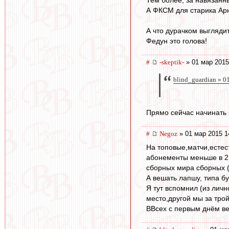
А ФКСМ для старика Арно
А что дурачком выглядит
Федун это голова!
#
-skeptik-
» 01 мар 2015
blind_guardian » 0
Прямо сейчас начинать 
#
Negoz
» 01 мар 2015 1
На топовые,матчи,естес
абонементы меньше в 2 р
сборных мира сборных ( 
А вешать лапшу, типа бу
Я тут вспомнил (из личн
место,другой мы за трой
ВВсех с первым днём вес