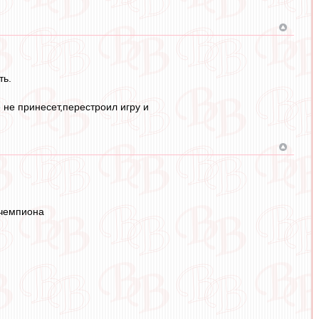
ть.
 не принесет,перестроил игру и
 чемпиона