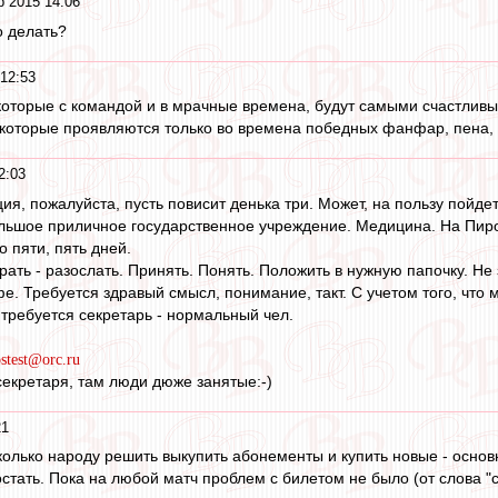
р 2015 14:06
о делать?
12:53
которые с командой и в мрачные времена, будут самыми счастливы
е, которые проявляются только во времена победных фанфар, пена,
2:03
я, пожалуйста, пусть повисит денька три. Может, на пользу пойде
льшое приличное государственное учреждение. Медицина. На Пиро
о пяти, пять дней.
рать - разослать. Принять. Понять. Положить в нужную папочку. Не
е. Требуется здравый смысл, понимание, такт. С учетом того, что 
 требуется секретарь - нормальный чел.
ostest@orc.ru
екретаря, там люди дюже занятые:-)
21
колько народу решить выкупить абонементы и купить новые - основ
стать. Пока на любой матч проблем с билетом не было (от слова "