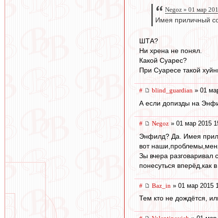
Negoz » 01 мар 20
Имея приличный со
ШТА?
Ни хрена не понял.
Какой Суарес?
При Суаресе такой хуйни
#
blind_guardian
» 01 ма
А если допизды на Энф
#
Negoz
» 01 мар 2015 1
Энфилд? Да. Имея прили
вот наши,проблемы,меня
Зы вчера разговаривал с
понесуться вперёд,как в
#
Baz_in
» 01 мар 2015 
Тем кто не дождётся, ил