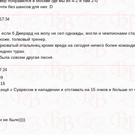
ер понравился в Москве где мы их 4-2 и там 2-0
чти без шансов для них :D
17:34
, если б Джерард на жопу не сел однажды, могли и чемпионами ста
хоже, толковый тренер.
рковатый итальянец кроме вреда на сегодня ничего более команде
ледних турах.
была совсем другая песня.
7:24
39
:15
ещё с Суаресом в нападении и отставать на 15 очков и больше от
 не было))))