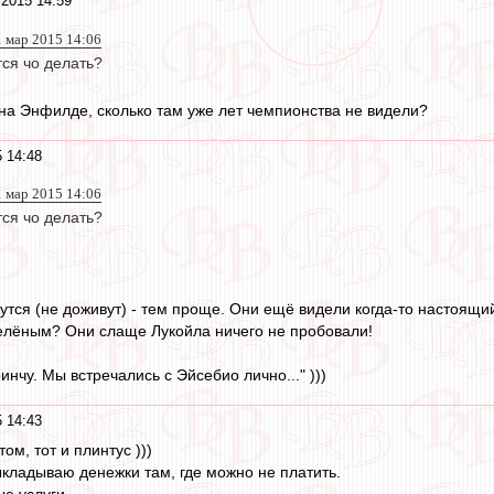
2015 14:59
1 мар 2015 14:06
тся чо делать?
на Энфилде, сколько там уже лет чемпионства не видели?
 14:48
1 мар 2015 14:06
тся чо делать?
утся (не доживут) - тем проще. Они ещё видели когда-то настоящ
зелёным? Они слаще Лукойла ничего не пробовали!
нчу. Мы встречались с Эйсебио лично..." )))
 14:43
ом, тот и плинтус )))
ыкладываю денежки там, где можно не платить.
е услуги.