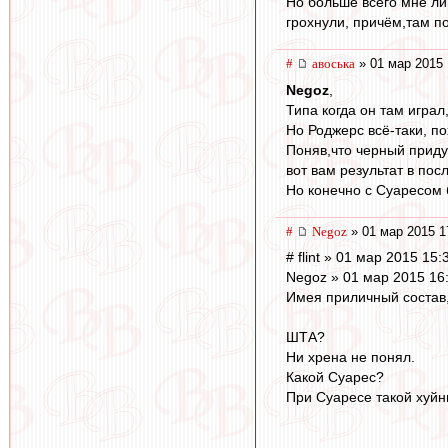
Но больше всего мне лив
грохнули, причём,там по
#
авоська
» 01 мар 2015 
Negoz
,
Типа когда он там играл
Но Роджерс всё-таки, по
Поняв,что черный приду
вот вам результат в пос
Но конечно с Суаресом 
#
Negoz
» 01 мар 2015 1
# flint » 01 мар 2015 15:
Negoz » 01 мар 2015 16
Имея приличный состав,
ШТА?
Ни хрена не понял.
Какой Суарес?
При Суаресе такой хуйни