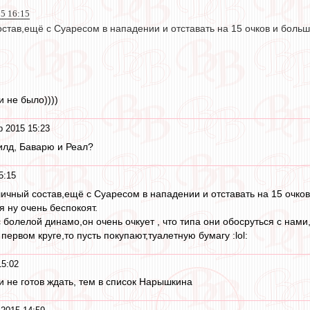
15 16:15
став,ещё с Суаресом в нападении и отставать на 15 очков и боль
 не было))))
р 2015 15:23
илд, Баварю и Реал?
5:15
чный состав,ещё с Суаресом в нападении и отставать на 15 очков 
 ну очень беспокоят.
 болелой динамо,он очень очкует , что типа они обосруться с нами,
 первом круге,то пусть покупают,туалетную бумагу :lol:
15:02
и не готов ждать, тем в список Нарышкина