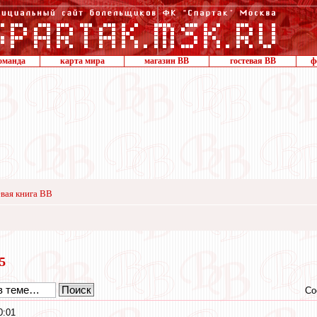
оманда
карта мира
магазин ВВ
гостевая ВВ
ф
вая книга ВВ
15
Со
0:01