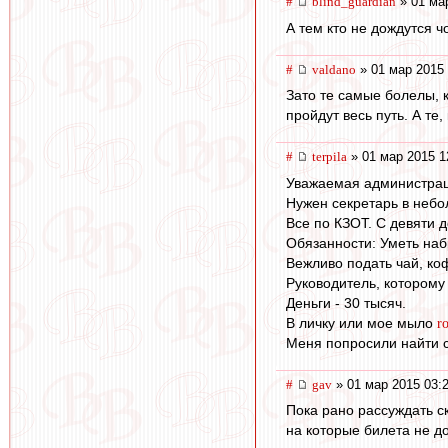
#
blind_guardian
» 01 ма
А тем кто не дождутся ч
#
valdano
» 01 мар 2015 
Зато те самые болелы, 
пройдут весь путь. А т
#
terpila
» 01 мар 2015 1
Уважаемая администраци
Нужен секретарь в небо
Все по КЗОТ. С девяти д
Обязанности: Уметь наб
Вежливо подать чай, коф
Руководитель, которому
Деньги - 30 тысяч.
В личку или мое мыло
r
Меня попросили найти с
#
gav
» 01 мар 2015 03:
Пока рано рассуждать с
на которые билета не до