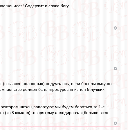
нас женился! Содержит и слава богу.
от (согласен полностью) подумалось, если болелы выкупят
чемпионство должен быть игрок уровня из топ 5 лучших
 директором школы,рапортуют мы будем бороться,за 1-е
то (из 8 команд) говорят,ему аплодировали,больше всех.