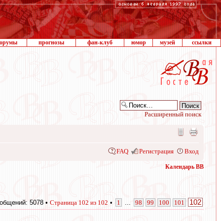
орумы
прогнозы
фан-клуб
юмор
музей
ссылки
Расширенный поиск
FAQ
Регистрация
Вход
Календарь ВВ
102
общений: 5078 •
Страница
102
из
102
•
1
...
98
99
100
101