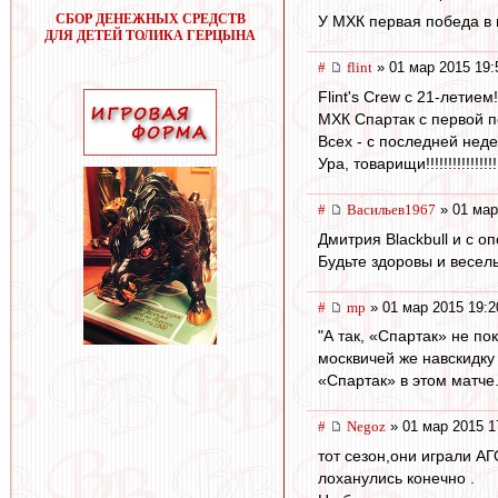
СБОР ДЕНЕЖНЫХ СРЕДСТВ
У МХК первая победа в 
ДЛЯ ДЕТЕЙ ТОЛИКА ГЕРЦЫНА
#
flint
» 01 мар 2015 19:
Flint's Crew с 21-летием!
МХК Спартак с первой п
Всех - с последней неде
Ура, товарищи!!!!!!!!!!!!!!!!!
#
Васильев1967
» 01 мар
Дмитрия Blackbull и с о
Будьте здоровы и весел
#
mp
» 01 мар 2015 19:2
"А так, «Спартак» не п
москвичей же навскидку
«Спартак» в этом матче
#
Negoz
» 01 мар 2015 1
тот сезон,они играли АГ
лоханулись конечно .