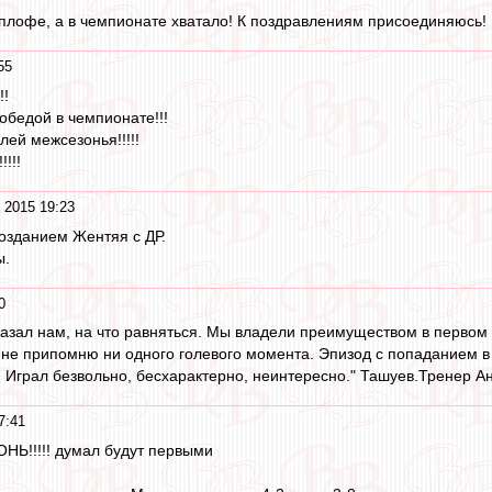
плофе, а в чемпионате хватало! К поздравлениям присоединяюсь! 
55
!!
обедой в чемпионате!!!
лей межсезонья!!!!!
!!!!
 2015 19:23
позданием Жентяя с ДР.
ы.
0
оказал нам, на что равняться. Мы владели преимуществом в первом 
 не припомню ни одного голевого момента. Эпизод с попаданием в ш
. Играл безвольно, бесхарактерно, неинтересно." Ташуев.Тренер А
7:41
ОНЬ!!!!! думал будут первыми