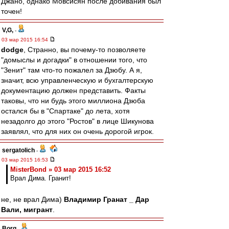
Джано, однако Мовсисян после добивания был
точен!
V,G,
-
03 мар 2015 16:54
dodge
, Странно, вы почему-то позволяете
"домыслы и догадки" в отношении того, что
"Зенит" там что-то пожалел за Дзюбу. А я,
значит, всю управленческую и бухгалтерскую
документацию должен представить. Факты
таковы, что ни будь этого миллиона Дзюба
остался бы в "Спартаке" до лета, хотя
незадолго до этого "Ростов" в лице Шикунова
заявлял, что для них он очень дорогой игрок.
sergatolich
-
03 мар 2015 16:53
MisterBond » 03 мар 2015 16:52
Врал Дима. Гранит!
не, не врал Дима)
Владимир Гранат _ Дар
Вали, мигрант
.
Borg
-