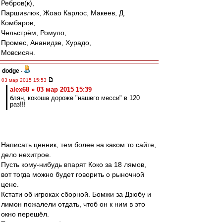
Ребров(к),
Паршивлюк, Жоао Карлос, Макеев, Д.
Комбаров,
Чельстрём, Ромуло,
Промес, Ананидзе, Хурадо,
Мовсисян.
dodge
-
03 мар 2015 15:53
alex68 » 03 мар 2015 15:39
блян, кокоша дороже "нашего месси" в 120
раз!!!
Написать ценник, тем более на каком то сайте,
дело нехитрое.
Пусть кому-нибудь впарят Коко за 18 лямов,
вот тогда можно будет говорить о рыночной
цене.
Кстати об игроках сборной. Бомжи за Дзюбу и
лимон пожалели отдать, чтоб он к ним в это
окно перешёл.