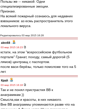
Пользы же -- никакой. Одни
специализированные эмоции.
Признаю.
На всякий пожарный сознаюсь для недавних
вэвэшников: аз есмь распространитель этого
локального вируса.
Редактировалось 03 мар 2015 16:28
alex68
-
03 мар 2015 16:23
кстати, на этом "всероссийском футбольном
портале" Гранат, походу, самый дорогой (5
лямов) центрзащ с паспортом.
после васи-берёзы, только помоложе того на 5
лет.
Край
-
03 мар 2015 16:18
Так и не понял пристрастия ВВ к
анаграммам.))
Смысла,как и красоты, в них никакого.
Вне ВВ анаграммы упоминаются разве что на