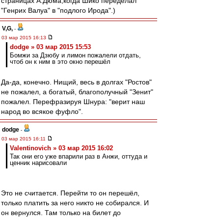
страницах А.Дюма,когда Шико переделал
"Генрих Валуа" в "подлого Ирода".)
V,G,
-
03 мар 2015 16:13
dodge » 03 мар 2015 15:53
Бомжи за Дзюбу и лимон пожалели отдать,
чтоб он к ним в это окно перешёл
Да-да, конечно. Нищий, весь в долгах "Ростов"
не пожалел, а богатый, благополучный "Зенит"
пожалел. Перефразируя Шнура: "верит наш
народ во всякое фуфло".
dodge
-
03 мар 2015 16:11
Valentinovich » 03 мар 2015 16:02
Так они его уже впарили раз в Анжи, оттуда и
ценник нарисовали
Это не считается. Перейти то он перешёл,
только платить за него никто не собирался. И
он вернулся. Там только на билет до