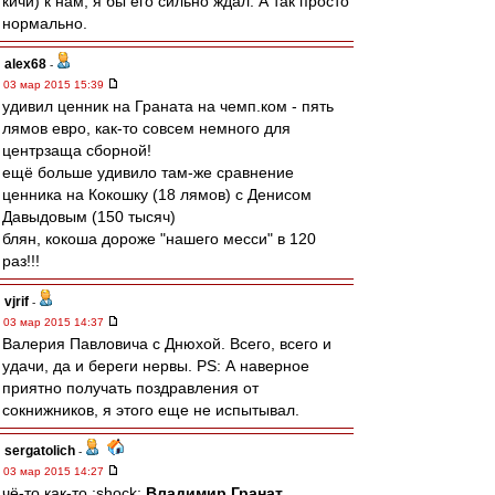
кичи) к нам, я бы его сильно ждал. А так просто
нормально.
alex68
-
03 мар 2015 15:39
удивил ценник на Граната на чемп.ком - пять
лямов евро, как-то совсем немного для
центрзаща сборной!
ещё больше удивило там-же сравнение
ценника на Кокошку (18 лямов) с Денисом
Давыдовым (150 тысяч)
блян, кокоша дороже "нашего месси" в 120
раз!!!
vjrif
-
03 мар 2015 14:37
Валерия Павловича с Днюхой. Всего, всего и
удачи, да и береги нервы. PS: А наверное
приятно получать поздравления от
сокнижников, я этого еще не испытывал.
sergatolich
-
03 мар 2015 14:27
чё-то как-то :shock:
Владимир Гранат _