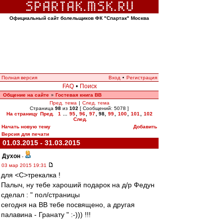
Официальный сайт болельщиков ФК "Спартак" Москва
Полная версия
Вход
•
Регистрация
FAQ
•
Поиск
Общение на сайте
Гостевая книга ВВ
»
Пред. тема
|
След. тема
Страница
98
из
102
[ Сообщений: 5078 ]
На страницу
Пред.
1
...
95
,
96
,
97
,
98
,
99
,
100
,
101
,
102
След.
Начать новую тему
Добавить
Версия для печати
01.03.2015 - 31.03.2015
Духон
-
03 мар 2015 19:31
для <C>трекалка !
Палыч, ну тебе хароший подарок на д/р Федун
сделал : " пол/страницы
сегодня на ВВ тебе посвящено, а другая
палавина - Гранату " :-))) !!!