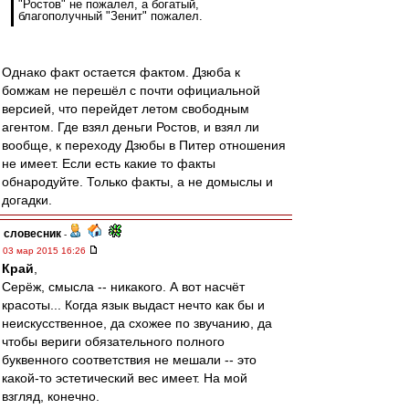
"Ростов" не пожалел, а богатый,
благополучный "Зенит" пожалел.
Однако факт остается фактом. Дзюба к
бомжам не перешёл с почти официальной
версией, что перейдет летом свободным
агентом. Где взял деньги Ростов, и взял ли
вообще, к переходу Дзюбы в Питер отношения
не имеет. Если есть какие то факты
обнародуйте. Только факты, а не домыслы и
догадки.
словесник
-
03 мар 2015 16:26
Край
,
Серёж, смысла -- никакого. А вот насчёт
красоты... Когда язык выдаст нечто как бы и
неискусственное, да схожее по звучанию, да
чтобы вериги обязательного полного
буквенного соответствия не мешали -- это
какой-то эстетический вес имеет. На мой
взгляд, конечно.