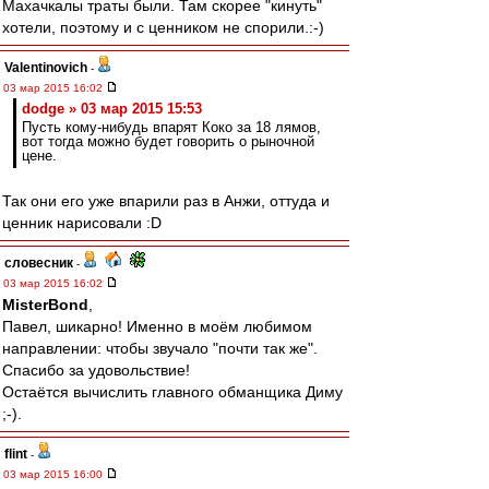
Махачкалы траты были. Там скорее "кинуть"
хотели, поэтому и с ценником не спорили.:-)
Valentinovich
-
03 мар 2015 16:02
dodge » 03 мар 2015 15:53
Пусть кому-нибудь впарят Коко за 18 лямов,
вот тогда можно будет говорить о рыночной
цене.
Так они его уже впарили раз в Анжи, оттуда и
ценник нарисовали :D
словесник
-
03 мар 2015 16:02
MisterBond
,
Павел, шикарно! Именно в моём любимом
направлении: чтобы звучало "почти так же".
Спасибо за удовольствие!
Остаётся вычислить главного обманщика Диму
;-).
flint
-
03 мар 2015 16:00