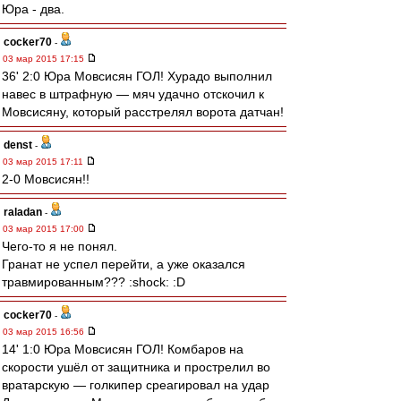
Юра - два.
cocker70
-
03 мар 2015 17:15
36' 2:0 Юра Мовсисян ГОЛ! Хурадо выполнил
навес в штрафную — мяч удачно отскочил к
Мовсисяну, который расстрелял ворота датчан!
denst
-
03 мар 2015 17:11
2-0 Мовсисян!!
raladan
-
03 мар 2015 17:00
Чего-то я не понял.
Гранат не успел перейти, а уже оказался
травмированным??? :shock: :D
cocker70
-
03 мар 2015 16:56
14' 1:0 Юра Мовсисян ГОЛ! Комбаров на
скорости ушёл от защитника и прострелил во
вратарскую — голкипер среагировал на удар