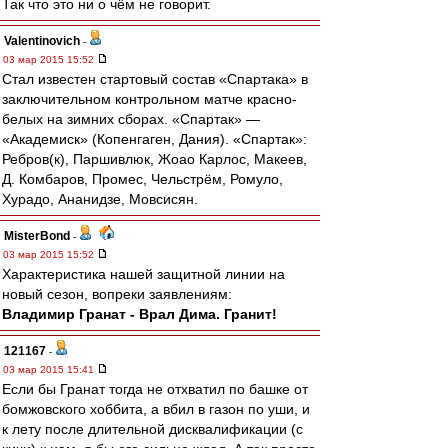
Так что это ни о чём не говорит.
Valentinovich
-
03 мар 2015 15:52
Стал известен стартовый состав «Спартака» в
заключительном контрольном матче красно-
белых на зимних сборах. «Спартак» —
«Академиск» (Копенгаген, Дания). «Спартак»:
Ребров(к), Паршивлюк, Жоао Карлос, Макеев,
Д. Комбаров, Промес, Чельстрём, Ромуло,
Хурадо, Ананидзе, Мовсисян.
MisterBond
-
03 мар 2015 15:52
Характеристика нашей защитной линии на
новый сезон, вопреки заявлениям:
Владимир Гранат - Врал Дима. Гранит!
121167
-
03 мар 2015 15:41
Если бы Гранат тогда не отхватил по башке от
бомжовского хоббита, а вбил в газон по уши, и
к лету после длительной дисквалификации (с