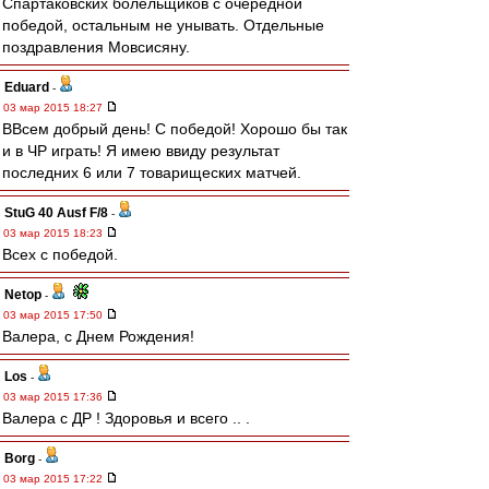
Спартаковских болельщиков с очередной
победой, остальным не унывать. Отдельные
поздравления Мовсисяну.
Eduard
-
03 мар 2015 18:27
ВВсем добрый день! С победой! Хорошо бы так
и в ЧР играть! Я имею ввиду результат
последних 6 или 7 товарищеских матчей.
StuG 40 Ausf F/8
-
03 мар 2015 18:23
Всех с победой.
Netop
-
03 мар 2015 17:50
Валера, с Днем Рождения!
Los
-
03 мар 2015 17:36
Валера с ДР ! Здоровья и всего .. .
Borg
-
03 мар 2015 17:22