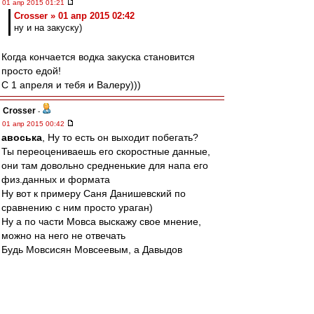
01 апр 2015 01:21
Crosser » 01 апр 2015 02:42
ну и на закуску)
Когда кончается водка закуска становится
просто едой!
С 1 апреля и тебя и Валеру)))
Crosser
-
01 апр 2015 00:42
авоська
, Ну то есть он выходит побегать?
Ты переоцениваешь его скоростные данные,
они там довольно средненькие для напа его
физ.данных и формата
Ну вот к примеру Саня Данишевский по
сравнению с ним просто ураган)
Ну а по части Мовса выскажу свое мнение,
можно на него не отвечать
Будь Мовсисян Мовсеевым, а Давыдов
Давыдяном - картина о желании видеть
молодого "ветерка" вместо матерого
нападающего была бы иной
ну и на закуску)