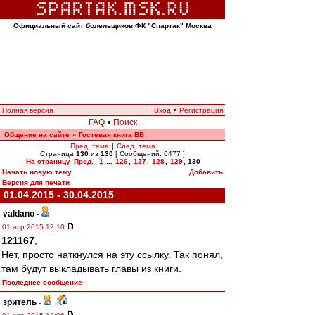
Официальный сайт болельщиков ФК "Спартак" Москва
Полная версия
Вход
•
Регистрация
FAQ
•
Поиск
Общение на сайте
Гостевая книга ВВ
»
Пред. тема
|
След. тема
Страница
130
из
130
[ Сообщений: 6477 ]
На страницу
Пред.
1
...
126
,
127
,
128
,
129
,
130
Начать новую тему
Добавить
Версия для печати
01.04.2015 - 30.04.2015
valdano
-
01 апр 2015 12:10
121167
,
Нет, просто наткнулся на эту ссылку. Так понял,
там будут выкладывать главы из книги.
Последнее сообщение
зpитель
-