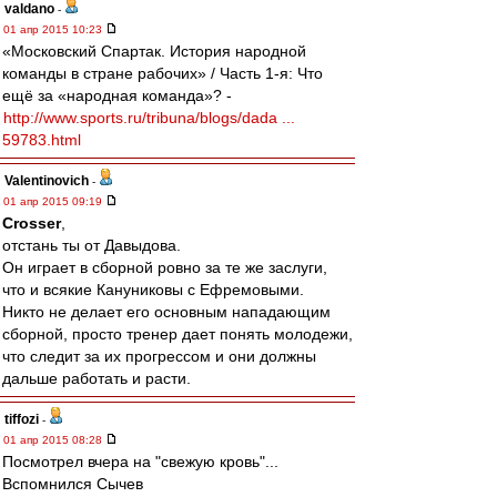
valdano
-
01 апр 2015 10:23
«Московский Спартак. История народной
команды в стране рабочих» / Часть 1-я: Что
ещё за «народная команда»? -
http://www.sports.ru/tribuna/blogs/dada ...
59783.html
Valentinovich
-
01 апр 2015 09:19
Crosser
,
отстань ты от Давыдова.
Он играет в сборной ровно за те же заслуги,
что и всякие Кануниковы с Ефремовыми.
Никто не делает его основным нападающим
сборной, просто тренер дает понять молодежи,
что следит за их прогрессом и они должны
дальше работать и расти.
tiffozi
-
01 апр 2015 08:28
Посмотрел вчера на "свежую кровь"...
Вспомнился Сычев