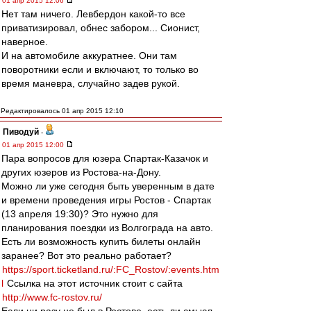
01 апр 2015 12:06
Нет там ничего. Левбердон какой-то все
приватизировал, обнес забором... Сионист,
наверное.
И на автомобиле аккуратнее. Они там
поворотники если и включают, то только во
время маневра, случайно задев рукой.
Редактировалось 01 апр 2015 12:10
Пиводуй
-
01 апр 2015 12:00
Пара вопросов для юзера Спартак-Казачок и
других юзеров из Ростова-на-Дону.
Можно ли уже сегодня быть уверенным в дате
и времени проведения игры Ростов - Спартак
(13 апреля 19:30)? Это нужно для
планирования поездки из Волгограда на авто.
Есть ли возможность купить билеты онлайн
заранее? Вот это реально работает?
https://sport.ticketland.ru/:FC_Rostov/:events.htm
l
Ссылка на этот источник стоит с сайта
http://www.fc-rostov.ru/