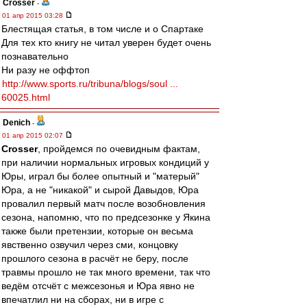
Crosser
-
01 апр 2015 03:28
Блестящая статья, в том числе и о Спартаке
Для тех кто книгу не читал уверен будет очень
познавательно
Ни разу не оффтоп
http://www.sports.ru/tribuna/blogs/soul ...
60025.html
Denich
-
01 апр 2015 02:07
Crosser
, пройдемся по очевидным фактам,
при наличии нормальных игровых кондиций у
Юры, играл бы более опытный и "матерый"
Юра, а не "никакой" и сырой Давыдов, Юра
провалил первый матч после возобновления
сезона, напомню, что по предсезонке у Якина
также были претензии, которые он весьма
явственно озвучил через сми, концовку
прошлого сезона в расчёт не беру, после
травмы прошло не так много времени, так что
ведём отсчёт с межсезонья и Юра явно не
впечатлил ни на сборах, ни в игре с