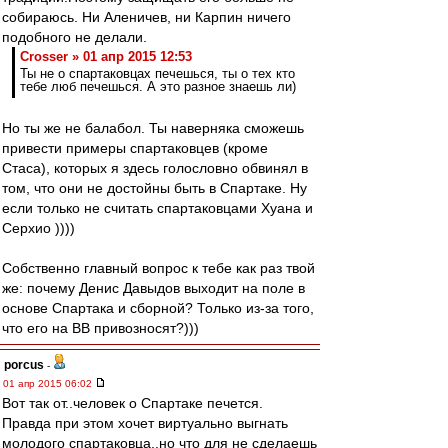
собираюсь. Ни Аленичев, ни Карпин ничего
подобного не делали.
Crosser » 01 апр 2015 12:53
Ты не о спартаковцах печешься, ты о тех кто
тебе люб печешься. А это разное знаешь ли)
Но ты же не балабол. Ты наверняка сможешь
привести примеры спартаковцев (кроме
Стаса), которых я здесь голословно обвинял в
том, что они не достойны быть в Спартаке. Ну
если только не считать спартаковцами Хуана и
Серхио ))))
Собственно главный вопрос к тебе как раз твой
же: почему Денис Давыдов выходит на поле в
основе Спартака и сборной? Только из-за того,
что его на ВВ привозносят?)))
porcus
-
01 апр 2015 06:02
Вот так от..человек о Спартаке печется.
Правда при этом хочет виртуально выгнать
молодого спартаковца..но что для не сделаешь