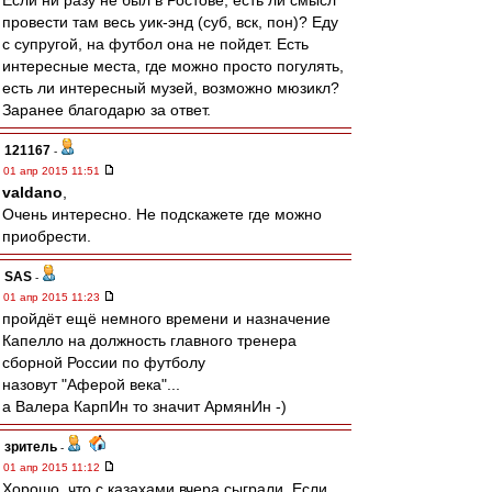
Если ни разу не был в Ростове, есть ли смысл
провести там весь уик-энд (суб, вск, пон)? Еду
с супругой, на футбол она не пойдет. Есть
интересные места, где можно просто погулять,
есть ли интересный музей, возможно мюзикл?
Заранее благодарю за ответ.
121167
-
01 апр 2015 11:51
valdano
,
Очень интересно. Не подскажете где можно
приобрести.
SAS
-
01 апр 2015 11:23
пройдёт ещё немного времени и назначение
Капелло на должность главного тренера
сборной России по футболу
назовут "Аферой века"...
а Валера КарпИн то значит АрмянИн -)
зpитель
-
01 апр 2015 11:12
Хорошо, что с казахами вчера сыграли. Если