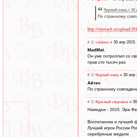
Черный плащ » 30 
По странному совп
http://risovach.ru/upload/20
#
valdano
» 30 апр 2015 
MadMat
,
Он уже потроллил со св
прав сто тысяч раз.
#
Черный плащ
» 30 апр 
Айтеч
По странному совпадени
#
Красный скорпион
» 30
Намедни - 2015. Эра Фе
Воспитанник и лучший ф
Лучший игрок России Ро
серебряные медали