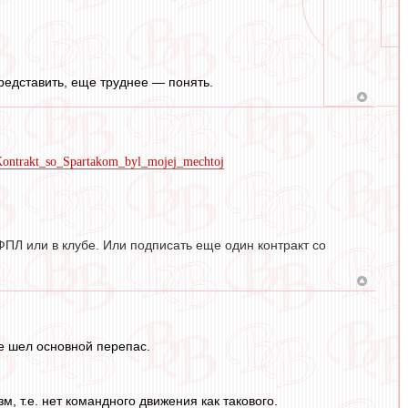
редставить, еще труднее — понять.
_Kontrakt_so_Spartakom_byl_mojej_mechtoj
ФПЛ или в клубе. Или подписать еще один контракт со
ре шел основной перепас.
м, т.е. нет командного движения как такового.