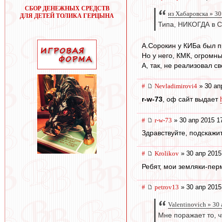
СБОР ДЕНЕЖНЫХ СРЕДСТВ
из Хабаровска » 30
ДЛЯ ДЕТЕЙ ТОЛИКА ГЕРЦЫНА
Типа, НИКОГДА в Сп
А.Сорокин у КИБа был п
Но у него, КМК, огромн
А, так, не реализовал с
#
Nevladimirovi4
» 30 ап
r-w-73
, оф сайт выдает
#
r-w-73
» 30 апр 2015 1
Здравствуйте, подскажи
#
Krolikov
» 30 апр 2015
Ребят, мои земляки-перм
#
petrov13
» 30 апр 2015
Valentinovich » 30
Мне поражает то, ч