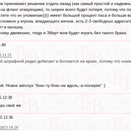
оки принимают решение отдать назад (как самый простой и надежны
на фланг атакующим), то скорее всего будет потеря, потому что по
тите что их упоминаю)))) имеет большой процент паса и больше в
положено у игрока, вледающего мячом, есть 2-3 свободных адресат
т в касашку.
ому движению, тогда и Эберт мож будет играть без такого брака.
:49
5 11:51
й штрафной редко добегает и болтается на краях, потому что номи
ой. Новое амплуа "бокс-ту-бокс-не вдоль,-а-поперёк" :)
5 12:38
арь своё же
5 12:36
 2015 14:29