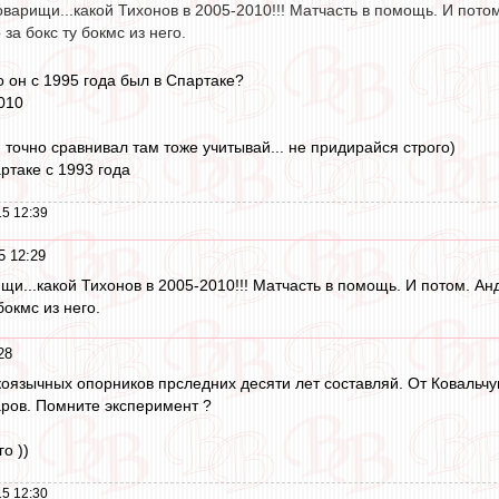
оварищи...какой Тихонов в 2005-2010!!! Матчасть в помощь. И по
за бокс ту бокмс из него.
то он с 1995 года был в Спартаке?
010
и точно сравнивал там тоже учитывай... не придирайся строго)
ртаке с 1993 года
5 12:39
5 12:29
ищи...какой Тихонов в 2005-2010!!! Матчасть в помощь. И потом. 
бокмс из него.
28
коязычных опорников прследних десяти лет составляй. От Ковальчу
ров. Помните эксперимент ?
о ))
5 12:30