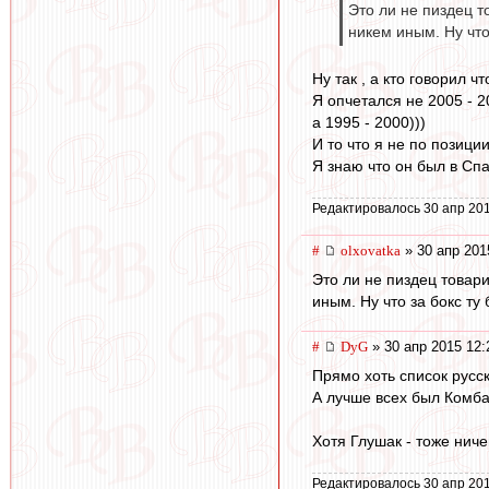
Это ли не пиздец т
никем иным. Ну что 
Ну так , а кто говорил ч
Я опчетался не 2005 - 2
а 1995 - 2000)))
И то что я не по позици
Я знаю что он был в Спа
Редактировалось 30 апр 201
#
olxovatka
» 30 апр 201
Это ли не пиздец товар
иным. Ну что за бокс ту 
#
DyG
» 30 апр 2015 12:
Прямо хоть список русс
А лучше всех был Комба
Хотя Глушак - тоже ничег
Редактировалось 30 апр 201