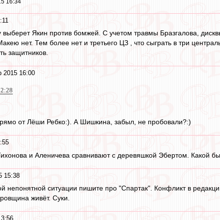
5 16:34
:11
у выберет Якин против бомжей. С учетом травмы Бразгалова, дискв
акею нет. Тем более нет и третьего ЦЗ , что сыграть в три центра
ть защитников.
р 2015 16:00
12:28
прямо от Лёши Ребко:). А Шишкина, забыл, не пробовали?:)
:55
 Тихонова и Аленичева сравнивают с деревяшкой Эбертом. Какой бы 
5 15:38
й непонятной ситуации пишите про "Спартак". Конфликт в редакции,
ровщина живёт. Суки.
13:56