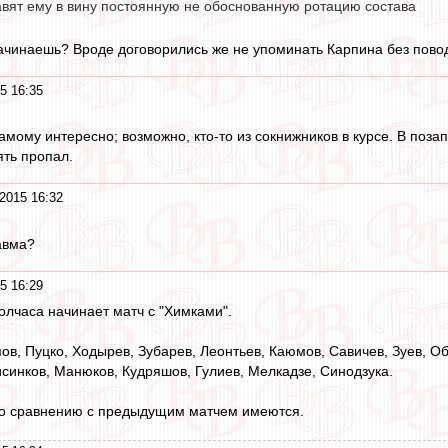
авят ему в вину постоянную не обоснованную ротацию состава
начинаешь? Вроде договорились же не упоминать Карпина без повод
5 16:35
Самому интересно; возможно, кто-то из сокнижников в курсе. В по
ять пропал.
2015 16:32
авма?
5 16:29
олчаса начинает матч с "Химками".
ов, Пуцко, Ходырев, Зубарев, Леонтьев, Каюмов, Савичев, Зуев, Обу
синков, Манюков, Кудряшов, Гулиев, Мелкадзе, Синодзука.
о сравнению с предыдущим матчем имеются.