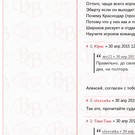
Оттого, чаще всего игр
Эберту если он выходит 
Почему Краснодар (прос
Потому что у них как и 
Широков рискует и отдае
Научите игроков командн
#
Юрис
» 30 апр 2015 12
лео22 » 30 апр 201
Правильно, до свое
два, ни полтора.
Алексей, согласен с тоб
#
olxovatka
» 30 апр 201
Так это, прочитайте суд
#
Тики-Така
» 30 апр 201
olxovatka » 30 апр