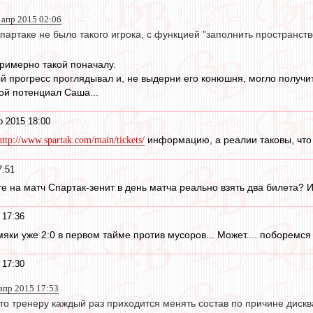
 апр 2015 02:06
артаке не было такого игрока, с функцией "заполнить пространств
римерно такой поначалу.
ый прогресс проглядывал и, не выдерни его конюшня, могло получ
вой потенциал Саша...
р 2015 18:00
информацию, а реалии таковы, что 
http://www.spartak.com/main/tickets/
7:51
те на матч Спартак-зенит в день матча реально взять два билета? 
 17:36
яки уже 2:0 в первом тайме против мусоров... Может.... поборемся 
 17:30
 апр 2015 17:53
то тренеру каждый раз приходится менять состав по причине дискв