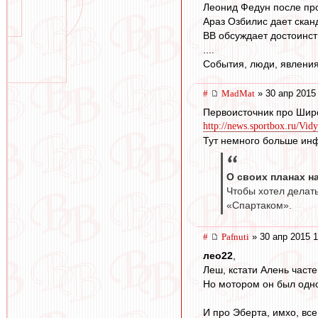
Леонид Федун после пр
Араз Озбилис дает скан
ВВ обсуждает достоинст
....
События, люди, явления
#
MadMat
» 30 апр 2015
Первоисточник про Шир
http://news.sportbox.ru/V
Тут немного больше инф
О своих планах н
Чтобы хотел делать
«Спартаком».
#
Pafnuti
» 30 апр 2015 1
лео22
,
Леш, кстати Алень част
Но мотором он был одноз
И про Эберта, имхо, все