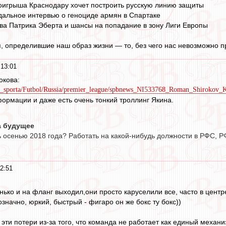
оигрыша Краснодару хочет построить русскую линию защиты
дальное интервью о геноциде армян в Спартаке
ва Патрика Эберта и шансы на попадание в зону Лиги Европы
, определившие наш образ жизни — то, без чего нас невозможно п
 13:01
окова:
idy_sporta/Futbol/Russia/premier_league/spbnews_NI533768_Roman_Shirokov
ормации и даже есть очень тонкий троллинг Якина.
а будущее
 осенью 2018 года? Работать на какой-нибудь должности в РФС, Р
2:51
енько и на фланг выходил,они просто каруселили все, часто в цент
начно, юркий, быстрый - фигаро он же бокс ту бокс))
 эти потери из-за того, что команда не работает как единый механиз