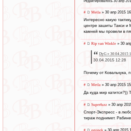
Редактировалось 30 апр 201
#
Metla
» 30 апр 2015 16
Интересно какую тактик
центре зашиты Такси и М
камней мы провели в пя
#
Rip van Winkle
» 30 ап
DyG » 30.04.2015 
30.04.2015 12:28
Почему от Ковальчука, 
#
Metla
» 30 апр 2015 15
Да куда мир катится?))
#
Superfuzz
» 30 апр 201
Спорт-Экспресс - в любо
тираж поднимет. Рабине
#
ogonek
» 30 апр 2015 