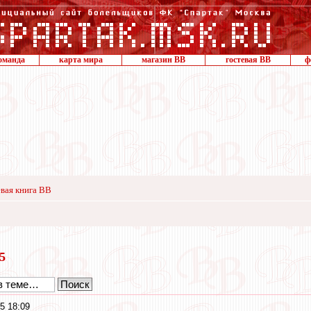
оманда
карта мира
магазин ВВ
гостевая ВВ
ф
вая книга ВВ
15
5 18:09