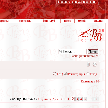
орумы
прогнозы
фан-клуб
юмор
музей
ссылки
Расширенный поиск
FAQ
Регистрация
Вход
Календарь ВВ
2
Сообщений: 6477 •
Страница
2
из
130
•
1
3
4
5
...
130