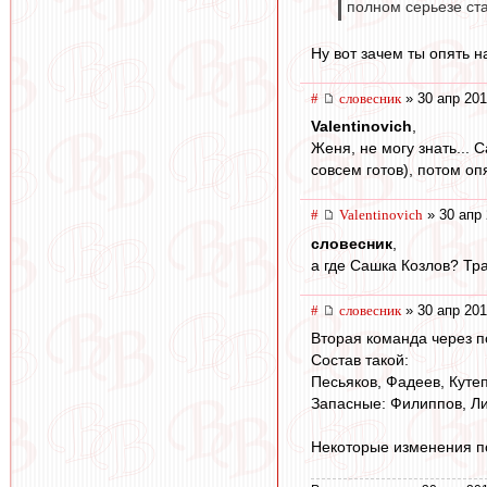
полном серьезе ст
Ну вот зачем ты опять 
#
словесник
» 30 апр 201
Valentinovich
,
Женя, не могу знать... 
совсем готов), потом оп
#
Valentinovich
» 30 апр 
словесник
,
а где Сашка Козлов? Тр
#
словесник
» 30 апр 201
Вторая команда через п
Состав такой:
Песьяков, Фадеев, Кутеп
Запасные: Филиппов, Ли
Некоторые изменения п