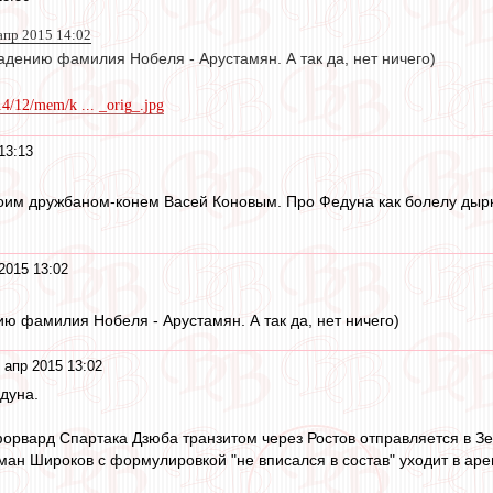
апр 2015 14:02
адению фамилия Нобеля - Арустамян. А так да, нет ничего)
14/12/mem/k ... _orig_.jpg
13:13
оим дружбаном-конем Васей Коновым. Про Федуна как болелу дырки.
2015 13:02
ю фамилия Нобеля - Арустамян. А так да, нет ничего)
 апр 2015 13:02
дуна.
орвард Спартака Дзюба транзитом через Ростов отправляется в Зе
ман Широков с формулировкой "не вписался в состав" уходит в аре