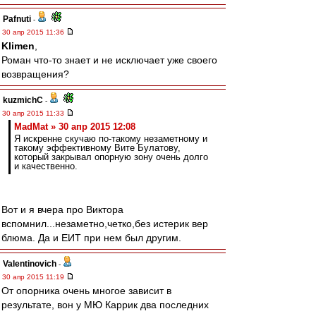
Pafnuti
-
30 апр 2015 11:36
Klimen
,
Роман что-то знает и не исключает уже своего
возвращения?
kuzmichC
-
30 апр 2015 11:33
MadMat » 30 апр 2015 12:08
Я искренне скучаю по-такому незаметному и
такому эффективному Вите Булатову,
который закрывал опорную зону очень долго
и качественно.
Вот и я вчера про Виктора
вспомнил...незаметно,четко,без истерик вер
блюма. Да и ЕИТ при нем был другим.
Valentinovich
-
30 апр 2015 11:19
От опорника очень многое зависит в
результате, вон у МЮ Каррик два последних