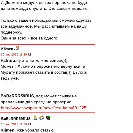
7. Держите модули до тех пор, пока не будет
дана команда опустить. Это совсем недолго.
Только с вашей помощью мы сможем сделать
все задуманное. Мы рассчитываем на вашу
поддержку.
Один за всех и все за одного!
Klimen
-
30 апр 2015 11:39
Pafnuti
,ну это не ко мне вопрос)))
Может ПХ лично попросит его вернуться, а
Мурату прикажет ставить в состав))) Было ж
ведь уже.
BoBeRRR59RUS
, вот, может ссылку не
правильную дал сразу, не проверил.
http://www.sovsport.ru/news/text-item/801225
BoBeRRR59RUS
-
30 апр 2015 11:39
Klimen
, уже убрали статью