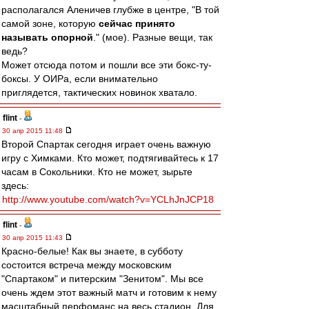
располагался Аленичев глубже в центре, "В той
самой зоне, которую
сейчас принято
называть опорной
." (мое). Разные вещи, так
ведь?
Может отсюда потом и пошли все эти бокс-ту-
боксы. У ОИРа, если внимательно
приглядется, тактических новинок хватало.
flint
-
30 апр 2015 11:48
Второй Спартак сегодня играет очень важную
игру с Химками. Кто может, подтягивайтесь к 17
часам в Сокольники. Кто не может, зырьте
здесь:
http://www.youtube.com/watch?v=YCLhJnJCP18
flint
-
30 апр 2015 11:43
Красно-белые! Как вы знаете, в субботу
состоится встреча между московским
"Спартаком" и питерским "Зенитом". Мы все
очень ждем этот важный матч и готовим к нему
масштабный перфоманс на весь стадион. Для