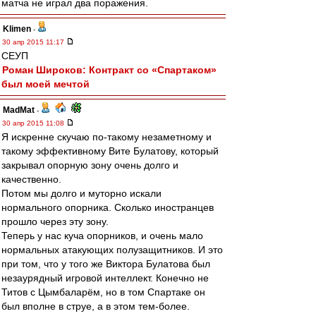
матча не играл два поражения.
Klimen
-
30 апр 2015 11:17
СЕУП
Роман Широков: Контракт со «Спартаком»
был моей мечтой
MadMat
-
30 апр 2015 11:08
Я искренне скучаю по-такому незаметному и
такому эффективному Вите Булатову, который
закрывал опорную зону очень долго и
качественно.
Потом мы долго и муторно искали
нормального опорника. Сколько иностранцев
прошло через эту зону.
Теперь у нас куча опорников, и очень мало
нормальных атакующих полузащитников. И это
при том, что у того же Виктора Булатова был
незаурядный игровой интеллект. Конечно не
Титов с Цымбаларём, но в том Спартаке он
был вполне в струе, а в этом тем-более.