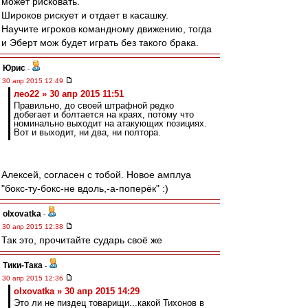
может рисковать.
Широков рискует и отдает в касашку.
Научите игроков командному движению, тогда
и Эберт мож будет играть без такого брака.
Юрис
-
30 апр 2015 12:49
лео22 » 30 апр 2015 11:51
Правильно, до своей штрафной редко
добегает и болтается на краях, потому что
номинально выходит на атакующих позициях.
Вот и выходит, ни два, ни полтора.
Алексей, согласен с тобой. Новое амплуа
"бокс-ту-бокс-не вдоль,-а-поперёк" :)
olxovatka
-
30 апр 2015 12:38
Так это, прочитайте сударь своё же
Тики-Така
-
30 апр 2015 12:36
olxovatka » 30 апр 2015 14:29
Это ли не пиздец товарищи...какой Тихонов в