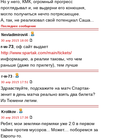
Но у него, КМК, огромный прогресс
проглядывал и, не выдерни его конюшня,
могло получиться нечто потрясающее.
А, так, не реализовал свой потенциал Саша...
Последнее сообщение
Nevladimirovi4
-
30 апр 2015 18:00
r-w-73
, оф сайт выдает
http://www.spartak.com/main/tickets/
информацию, а реалии таковы, что чем
раньше (даже по прилету), тем лучше
r-w-73
-
30 апр 2015 17:51
Здравствуйте, подскажите на матч Спартак-
зенит в день матча реально взять два билета?
Из Тюмени летим.
Krolikov
-
30 апр 2015 17:36
Ребят, мои земляки-пермяки уже 2:0 в первом
тайме против мусоров... Может.... поборемся за
Европу-то.