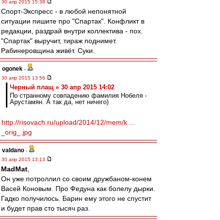
30 апр 2015 15:38
Спорт-Экспресс - в любой непонятной
ситуации пишите про "Спартак". Конфликт в
редакции, раздрай внутри коллектива - пох.
"Спартак" выручит, тираж поднимет.
Рабинеровщина живёт. Суки.
ogonek
-
30 апр 2015 13:56
Черный плащ » 30 апр 2015 14:02
По странному совпадению фамилия Нобеля -
Арустамян. А так да, нет ничего)
http://risovach.ru/upload/2014/12/mem/k ...
_orig_.jpg
valdano
-
30 апр 2015 13:13
MadMat
,
Он уже потроллил со своим дружбаном-конем
Васей Коновым. Про Федуна как болелу дырки.
Гадко получилось. Барин ему этого не спустит
и будет прав сто тысяч раз.