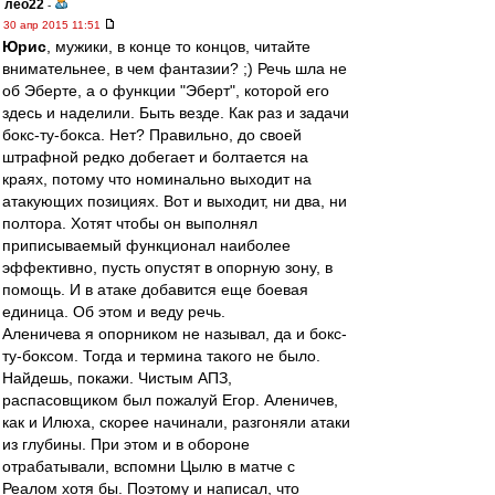
лео22
-
30 апр 2015 11:51
Юрис
, мужики, в конце то концов, читайте
внимательнее, в чем фантазии? ;) Речь шла не
об Эберте, а о функции "Эберт", которой его
здесь и наделили. Быть везде. Как раз и задачи
бокс-ту-бокса. Нет? Правильно, до своей
штрафной редко добегает и болтается на
краях, потому что номинально выходит на
атакующих позициях. Вот и выходит, ни два, ни
полтора. Хотят чтобы он выполнял
приписываемый функционал наиболее
эффективно, пусть опустят в опорную зону, в
помощь. И в атаке добавится еще боевая
единица. Об этом и веду речь.
Аленичева я опорником не называл, да и бокс-
ту-боксом. Тогда и термина такого не было.
Найдешь, покажи. Чистым АПЗ,
распасовщиком был пожалуй Егор. Аленичев,
как и Илюха, скорее начинали, разгоняли атаки
из глубины. При этом и в обороне
отрабатывали, вспомни Цылю в матче с
Реалом хотя бы. Поэтому и написал, что