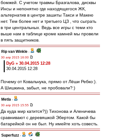
бомжей. С учетом травмы Бразгалова, дисквы
Инсы и непонятно где находящегося ЖК,
альтернатив в центре зашиты Такси и Макею
нет. Тем более нет и третьего ЦЗ , что сыграть
в три центральных. Ведь все игры с теми кто
выше нам в таблице кроме камней мы провели
в пять защитников.
Rip van Winkle
-
30 апр 2015 16:00
DyG » 30.04.2015 12:28
30.04.2015 12:28
Почему от Ковальчука, прямо от Лёши Ребко:).
А Шишкина, забыл, не пробовали?:)
Metla
-
30 апр 2015 15:55
Да куда мир катится?)) Тихонова и Аленичева
сравнивают с деревяшкой Эбертом. Какой бы
батарейкой он не был. Ну имейте хоть совесть.
Superfuzz
-