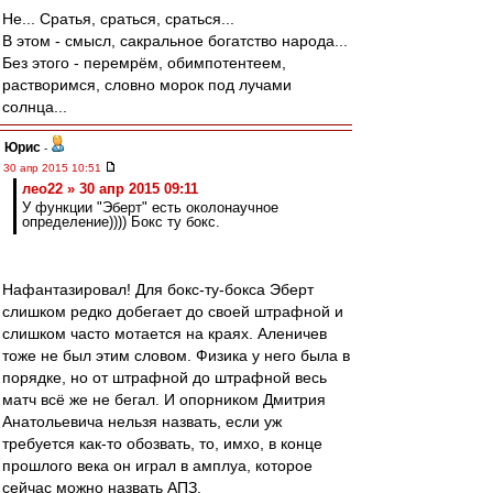
Не... Сратья, сраться, сраться...
В этом - смысл, сакральное богатство народа...
Без этого - перемрём, обимпотентеем,
растворимся, словно морок под лучами
солнца...
Юрис
-
30 апр 2015 10:51
лео22 » 30 апр 2015 09:11
У функции "Эберт" есть околонаучное
определение)))) Бокс ту бокс.
Нафантазировал! Для бокс-ту-бокса Эберт
слишком редко добегает до своей штрафной и
слишком часто мотается на краях. Аленичев
тоже не был этим словом. Физика у него была в
порядке, но от штрафной до штрафной весь
матч всё же не бегал. И опорником Дмитрия
Анатольевича нельзя назвать, если уж
требуется как-то обозвать, то, имхо, в конце
прошлого века он играл в амплуа, которое
сейчас можно назвать АПЗ.