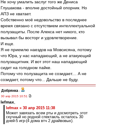
Не хочу умалить заслуг того же Дениса
Глушакова - вполне достойный опорник. Но
АПЗ не хватает.
Собственно моё недовольство в последнее
время связано с отсутствием интеллектуальной
полузащиты. После Алекса нет никого, кто
вызывал бы восторг и удовлетворение.
И еще.
Я не приемлю наездов на Мовсисяна, потому
что Юра, у нас нападающий, а не атакующий
полузащитник. И вот этот наш нападающий
сидит на голодном пайке.
Потому что полузащита не созидает.... А не
созидает, потому что... Дальше не буду.
Добрянка
-
30 апр 2015 10:51
lefmax
,
lefmax » 30 апр 2015 11:38
Может завязать всем рты и досмотреть этот
скучный но родной спектакль осталось 30
дней-5 игр-(4 дома втч 2 драйвовых).