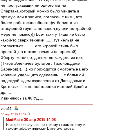
не пропускавший ни одного матча
Спартака,который можно было увидеть в
прямую или в записи, согласен с ним , что
более работоспособного футболиста из
атакующей группы не видел,ну или по крайней
мере не помню))) Все- таки у Тиши не было
какой-то сверх техники........тут нельзя не
согласиться..........его игровой стиль был
простой ,но в тоже время и не простой) ...
Эберту ,конечно, далеко до каждого из них
(Титов ,Аленичев,Булатов , Тихонов,даже
Баранов)))....),но приходится смотреть на его
корявые удары ,что сделаешь.....с большой
надеждой ждем взросления от Давыдовых и
Кротовых ... и не повторения историй Дзюб и
др.....
Извиняюсь за ФЛУД....
лео22
-
30 апр 2015 11:59
MadMat » 30 апр 2015 14:08
Я искренне скучаю по-такому незаметному и
такому эффективному Вите Булатову,