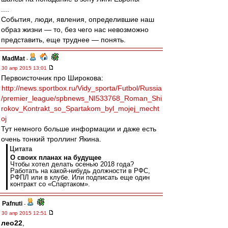
....
События, люди, явления, определившие наш
образ жизни — то, без чего нас невозможно
представить, еще труднее — понять.
MadMat
-
30 апр 2015 13:01
Первоисточник про Широкова:
http://news.sportbox.ru/Vidy_sporta/Futbol/Russia
/premier_league/spbnews_NI533768_Roman_Shi
rokov_Kontrakt_so_Spartakom_byl_mojej_mecht
oj
Тут немного больше информации и даже есть
очень тонкий троллинг Якина.
Цитата
О своих планах на будущее
Чтобы хотел делать осенью 2018 года?
Работать на какой-нибудь должности в РФС,
РФПЛ или в клубе. Или подписать еще один
контракт со «Спартаком».
Pafnuti
-
30 апр 2015 12:51
лео22
,