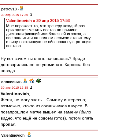
petrov13
-
30 апр 2015 17:30
Valentinovich » 30 апр 2015 17:53
Мне поражает то, что тренеру каждый раз
приходится менять состав по причине
дисквалификаций или болезней игроков, а
все аналитики на полном серьезе ставят ему
в вину постоянную не обоснованную ротацию
состава
Ну вот зачем ты опять начинаешь? Вроде
договорились же не упоминать Карпина без
повода...
словесник
-
30 апр 2015 16:35
Valentinovich
,
Женя, не могу знать... Самому интересно;
возможно, кто-то из сокнижников в курсе. В
позапрошлом матче вышел на замену (было
видно, что ещё не совсем готов), потом опять
пропал.
Valentinovich
-