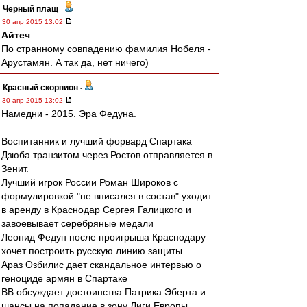
Черный плащ
-
30 апр 2015 13:02
Айтеч
По странному совпадению фамилия Нобеля -
Арустамян. А так да, нет ничего)
Красный скорпион
-
30 апр 2015 13:02
Намедни - 2015. Эра Федуна.
Воспитанник и лучший форвард Спартака
Дзюба транзитом через Ростов отправляется в
Зенит.
Лучший игрок России Роман Широков с
формулировкой "не вписался в состав" уходит
в аренду в Краснодар Сергея Галицкого и
завоевывает серебряные медали
Леонид Федун после проигрыша Краснодару
хочет построить русскую линию защиты
Араз Озбилис дает скандальное интервью о
геноциде армян в Спартаке
ВВ обсуждает достоинства Патрика Эберта и
шансы на попадание в зону Лиги Европы