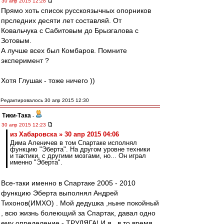
30 апр 2015 12:28
Прямо хоть список русскоязычных опорников
прследних десяти лет составляй. От
Ковальчука с Сабитовым до Брызгалова с
Зотовым.
А лучше всех был Комбаров. Помните
эксперимент ?
Хотя Глушак - тоже ничего ))
Редактировалось 30 апр 2015 12:30
Тики-Така
-
30 апр 2015 12:23
из Хабаровска » 30 апр 2015 04:06
Дима Аленичев в том Спартаке исполнял
функцию "Эберта". На другом уровне техники
и тактики, с другими мозгами, но... Он играл
именно "Эберта".
Все-таки именно в Спартаке 2005 - 2010
функцию Эберта выполнял Андрей
Тихонов(ИМХО) . Мой дедушка ,ныне покойный
, всю жизнь болеющий за Спартак, давал одно
ему определение - ТРУДЯГА! И я , в то время