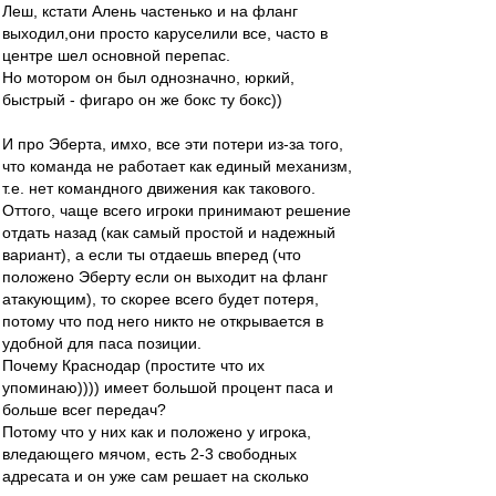
Леш, кстати Алень частенько и на фланг
выходил,они просто каруселили все, часто в
центре шел основной перепас.
Но мотором он был однозначно, юркий,
быстрый - фигаро он же бокс ту бокс))
И про Эберта, имхо, все эти потери из-за того,
что команда не работает как единый механизм,
т.е. нет командного движения как такового.
Оттого, чаще всего игроки принимают решение
отдать назад (как самый простой и надежный
вариант), а если ты отдаешь вперед (что
положено Эберту если он выходит на фланг
атакующим), то скорее всего будет потеря,
потому что под него никто не открывается в
удобной для паса позиции.
Почему Краснодар (простите что их
упоминаю)))) имеет большой процент паса и
больше всег передач?
Потому что у них как и положено у игрока,
вледающего мячом, есть 2-3 свободных
адресата и он уже сам решает на сколько