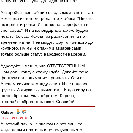
качнутся. И не туда. Да. Идея слышна?
Авиарейсы, вон, общие с подьемом в пять - это
ж козявка из того же ряда, что и абики. "Ничего,
потерпят, игрочки. У нас же нет аэрофлота в
спонсорах". И на календарные так же будем
летать, боюсь. Исходя из расписания, а не
времени матча. Ненавидят. Срут от мелкого до
крупного. Ну мы и с такими авиарейсами
только больше статус народности наберем.
Адресуйте именно, что ОТВЕТСТВЕННЫМ.
Нам дали кривую схему клуба. Давайте тоже
фантазию и понимание проявлять. Они с
Аленем сейчас команду лепят. И не надо их
грузить. А жирковых вычистим... Когда силу на
поле обретем. Если обретем. Короче,
отделяйте зёрна от плевел. Спасибо!
Guliver
-
01 июл 2015 20:43
Анатолий лично не знаком но это лишнее. ..
когда деньги платишь и не получаешь это