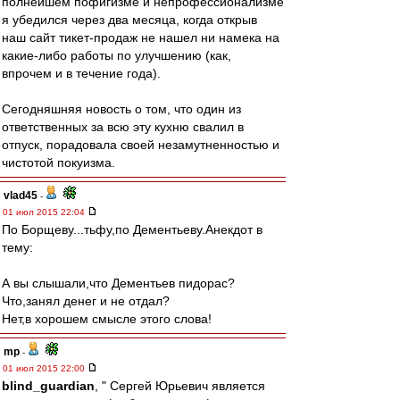
полнейшем пофигизме и непрофессионализме
я убедился через два месяца, когда открыв
наш сайт тикет-продаж не нашел ни намека на
какие-либо работы по улучшению (как,
впрочем и в течение года).
Сегодняшняя новость о том, что один из
ответственных за всю эту кухню свалил в
отпуск, порадовала своей незамутненностью и
чистотой покуизма.
vlad45
-
01 июл 2015 22:04
По Борщеву...тьфу,по Дементьеву.Анекдот в
тему:
А вы слышали,что Дементьев пидорас?
Что,занял денег и не отдал?
Нет,в хорошем смысле этого слова!
mp
-
01 июл 2015 22:00
blind_guardian
, " Сергей Юрьевич является