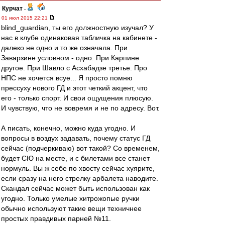
Курчат
-
01 июл 2015 22:21
blind_guardian, ты его должностную изучал? У
нас в клубе одинаковая табличка на кабинете -
далеко не одно и то же означала. При
Заварзине условном - одно. При Карпине
другое. При Шавло с Асхабадзе третье. Про
НПС не хочется всуе... Я просто помню
прессуху нового ГД и этот четкий акцент, что
его - только спорт. И свои ощущения плюсую.
И чувствую, что не вовремя и не по адресу. Вот.
А писать, конечно, можно куда угодно. И
вопросы в воздух задавать, почему статус ГД
сейчас (подчеркиваю) вот такой? Со временем,
будет СЮ на месте, и с билетами все станет
нормуль. Вы ж себе по хвосту сейчас хуярите,
если сразу на него стрелку арбалета наводите.
Скандал сейчас может быть использован как
угодно. Только умелые хитрожопые ручки
обычно используют такие вещи техничнее
простых правдивых парней №11.