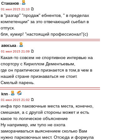
Cтаканов
-
01 июл 2015 21:10
в "разгар" "продаж" ебнентов, " в пределах
компетенции" за это отвечающий сьебал в
отпуск.
бля, кумир! "настоящий профессионал"(с)
авоська
-
01 июл 2015 21:09
Какая-то совсем не спортивное интервью на
спортсру с Кириллом Дементьевым,
где он практически признается в том,в чем в
нашей стране признаваться не стоит.
Смелый парень.
knn
-
01 июл 2015 21:02
инфа про паковочные места места, конечно,
смешная, а с другой стороны может и есть
какое то логическое объяснение
Ну например, им тупо не охота
заморачиваться выяснением сколько Вам
нужно парковочных мест. Отсюда и формула