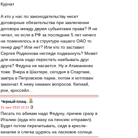
Курчат
А кто у нас по законодательству несет
договорные обязательства при заключении
договора между двумя субьектами права? Я не
читал, но если в РФ за последние 5 лет ничего
не поменялось и в структуре нашего ОАО то
генер дир? Или нет? Или кто то заставил
Сергея Родионова неглядя подмахнуть? Может
для начала надо перестать наебывать друг
друга? Федуна не касается. Ну и Атаманенко
тоже. Вчера в Шахтере, сегодня в Спартаке,
завтра в Петровском парке, потом и котлован
закончат. К нему никаких вопросов. Кипиай,
рои, кроссейл...
Черный плащ
-
01 июл 2015 22:21
Писать по абикам надо Федуну, причем сразу в
Италию (куда его wasy на пенсию отправил).
Будет потом перечитывать, сидя в кресле-
качалке и слегка щурясь на ласковое солнце.