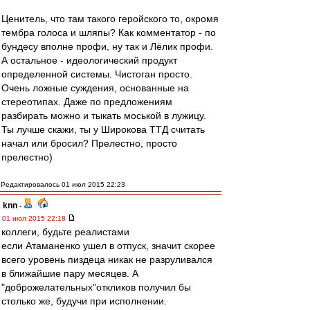
Ценитель, что там такого геройского то, окромя
тембра голоса и шляпы? Как комментатор - по
бундесу вполне профи, ну так и Лёлик профи.
А остальное - идеологический продукт
определенной системы. Чистоган просто.
Очень ложные суждения, основанные на
стереотипах. Даже по предложениям
разбирать можно и тыкать моськой в лужицу.
Ты лучше скажи, ты у Широкова ТТД считать
начал или бросил? Прелестно, просто
прелестно)
Редактировалось 01 июл 2015 22:23
knn
-
01 июл 2015 22:18
коллеги, будьте реалистами
если Атаманенко ушел в отпуск, значит скорее
всего уровень пиздеца никак не разруливался
в ближайшие пару месяцев. А
"доброжелательных"откликов получил бы
столько же, будучи при исполнении.