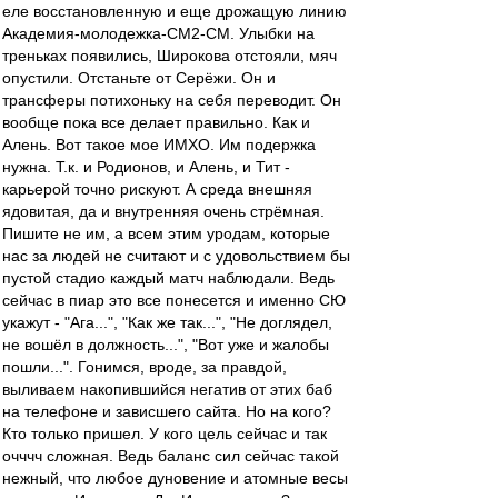
еле восстановленную и еще дрожащую линию
Академия-молодежка-СМ2-СМ. Улыбки на
треньках появились, Широкова отстояли, мяч
опустили. Отстаньте от Серёжи. Он и
трансферы потихоньку на себя переводит. Он
вообще пока все делает правильно. Как и
Алень. Вот такое мое ИМХО. Им подержка
нужна. Т.к. и Родионов, и Алень, и Тит -
карьерой точно рискуют. А среда внешняя
ядовитая, да и внутренняя очень стрёмная.
Пишите не им, а всем этим уродам, которые
нас за людей не считают и с удовольствием бы
пустой стадио каждый матч наблюдали. Ведь
сейчас в пиар это все понесется и именно СЮ
укажут - "Ага...", "Как же так...", "Не доглядел,
не вошёл в должность...", "Вот уже и жалобы
пошли...". Гонимся, вроде, за правдой,
выливаем накопившийся негатив от этих баб
на телефоне и зависшего сайта. Но на кого?
Кто только пришел. У кого цель сейчас и так
очччч сложная. Ведь баланс сил сейчас такой
нежный, что любое дуновение и атомные весы