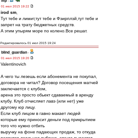
mp
-
01 июл 2015 19:22
irod sm
,
Тут тебе и лимит,тут тебе и Фэирплэй,тут тебе и
запрет на трату бюджетных средств.
А этим упырям море по колено.Все решат.
Редактировалось 01 июл 2015 19:24
blind_guardian
-
01 июл 2015 19:20
Valentinovich
А чего ты лезешь если абонемента не покупал,
договора не читал? Договор посещения матчей
заключается с клубом,
арена это просто обьект сдаваемый в аренду
клубу. Клуб отчисляет лавэ (или нет) уже
другому юр лицу.
Если клуб лицом в гавно макает людей
которые ему приносит деньги под прикрытием
того что нужно отбить
выручку на фоне падающих продаж, то откуда