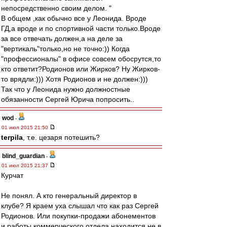
непосредственно своим делом. "
В общем ,как обычно все у Леонида. Вроде
ГД,а вроде и по спортивной части только.Вроде
за все отвечать должен,а на деле за
"вертикаль"только,но не точно:)) Когда
"профессионалы" в офисе совсем обосрутся,то
кто ответит?Родионов или Жирков? Ну Жирков-
то врядли:))) Хотя Родионов и не должен:)))
Так что у Леонида нужно должностные
обязанности Сергей Юрича попросить..
wod
-
01 июл 2015 21:50
terpila
, т.е. цезаря потешить?
blind_guardian
-
01 июл 2015 21:37
Курчат
Не понял. А кто генеральный директор в
клубе? Я краем уха слышал что как раз Сергей
Родионов. Или покупки-продажи абонементов
и работы коммерческого отдела находится не в