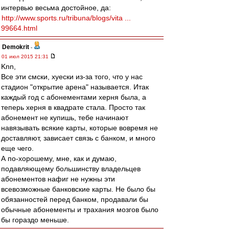
интервью весьма достойное, да:
http://www.sports.ru/tribuna/blogs/vita ...
99664.html
Demokrit
-
01 июл 2015 21:31
Knn,
Все эти смски, хуески из-за того, что у нас
стадион "открытие арена" называется. Итак
каждый год с абонементами херня была, а
теперь херня в квадрате стала. Просто так
абонемент не купишь, тебе начинают
навязывать всякие карты, которые вовремя не
доставляют, зависает связь с банком, и много
еще чего.
А по-хорошему, мне, как и думаю,
подавляющему большинству владельцев
абонементов нафиг не нужны эти
всевозможные банковские карты. Не было бы
обязанностей перед банком, продавали бы
обычные абонементы и трахания мозгов было
бы гораздо меньше.