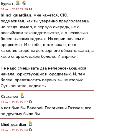
Курчат
-
01 июл 2015 22:39
blind_guardian
, мне кажется, СЮ,
подмахивая, как ты уверенно предполагаешь,
не глядя, думал, в первую очередь, не о
российском законодательстве, а о несколько
более высоких задачах. Из серии начнем и
прорвемся. И о тебе, в том числе, не в
качестве стороны договорного обязательства, а
как о спартаковском болеле. И впрягся.
Не надо смешивать два непересекающихся
начала: юриствующих и юродиевых. И, тем
более, превозносить первых выше вторых.
Суть понятна, надеюсь.
Cтаканов
-
01 июл 2015 22:37
а вот был бы Валерий Георгиевич Газзаев, все
по другому было бы
blind_guardian
-
01 июл 2015 22:34