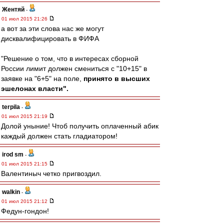
Жентяй
-
01 июл 2015 21:26
а вот за эти слова нас же могут
дисквалифицировать в ФИФА
"Решение о том, что в интересах сборной
России лимит должен смениться с "10+15" в
заявке на "6+5" на поле,
принято в высших
эшелонах власти".
terpila
-
01 июл 2015 21:19
Долой уныние! Чтоб получить оплаченный абик
каждый должен стать гладиатором!
irod sm
-
01 июл 2015 21:15
Валентиныч четко пригвоздил.
walkin
-
01 июл 2015 21:12
Федун-гондон!