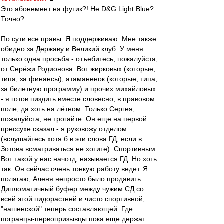
Это абонемент на футик?! Не D&G Light Blue?
Точно?
По сути все правы. Я поддерживаю. Мне также
обидно за Державу и Великий клуб. У меня
только одна просьба - отъебитесь, пожалуйста,
от Серёжи Родионова. Вот жирковых (которые,
типа, за финансы), атаманенок (которые, типа,
за билетную программу) и прочих михайловых
- я готов пиздить вместе словесно, в правовом
поле, да хоть на лётном. Только Сергея,
пожалуйста, не трогайте. Он еще на первой
прессухе сказал - я руковожу отделом
(вслушайтесь хотя б в эти слова ГД, если в
Зотова всматриваться не хотите). Спортивным.
Вот такой у нас начотд, называется ГД. Но хоть
так. Он сейчас очень тонкую работу ведет. Я
полагаю, Аленя непросто было продавить.
Дипломатичный буфер между чужим СД со
всей этой пидорастней и чисто спортивной,
"нашенской" теперь составляющей. Где
погранцы-первопризывцы пока еще держат