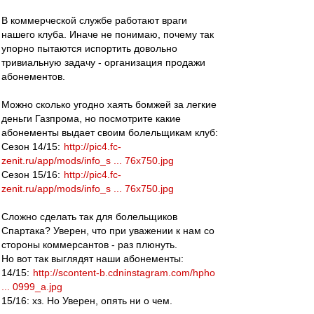
В коммерческой службе работают враги
нашего клуба. Иначе не понимаю, почему так
упорно пытаются испортить довольно
тривиальную задачу - организация продажи
абонементов.
Можно сколько угодно хаять бомжей за легкие
деньги Газпрома, но посмотрите какие
абонементы выдает своим болельщикам клуб:
Сезон 14/15:
http://pic4.fc-
zenit.ru/app/mods/info_s ... 76x750.jpg
Сезон 15/16:
http://pic4.fc-
zenit.ru/app/mods/info_s ... 76x750.jpg
Сложно сделать так для болельщиков
Спартака? Уверен, что при уважении к нам со
стороны коммерсантов - раз плюнуть.
Но вот так выглядят наши абонементы:
14/15:
http://scontent-b.cdninstagram.com/hpho
... 0999_a.jpg
15/16: хз. Но Уверен, опять ни о чем.