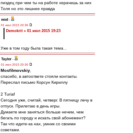
пиздец при чем ты на работе херачишь за них
Толя но это лишнее правда
wod
-
01 июл 2015 20:36
Demokrit » 01 июл 2015 19:23
Уже в том году была такая тема...
Taylor
-
01 июл 2015 20:30
Mosfilmovskiy
,
спасибо, в автоответе стояли контакты.
Переслал письмо Корсун Кириллу
2 Turiaf
Сегодня уже, считай, четверг. В пятницу лечу в
отпуск. Прилетаю в день игры.
Думаете мне заняться больше нечем, чем
бегать по городу и искать свой абонемент?
Так что идите-ка нах, умник со своими
советами.