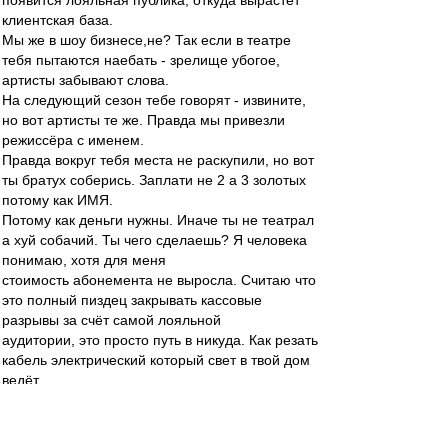
появится лояльная публика, откуда вырастет
клиентская база.
Мы же в шоу бизнесе,не? Так если в театре
тебя пытаются наебать - зрелище убогое,
артисты забывают слова.
На следующий сезон тебе говорят - извините,
но вот артисты те же. Правда мы привезли
режиссёра с именем.
Правда вокруг тебя места не раскупили, но вот
ты братух соберись. Заплати не 2 а 3 золотых
потому как ИМЯ.
Потому как деньги нужны. Иначе ты не театрал
а хуй собачий. Ты чего сделаешь? Я человека
понимаю, хотя для меня
стоимость абонемента не выросла. Считаю что
это полный пиздец закрывать кассовые
разрывы за счёт самой лояльной
аудитории, это просто путь в никуда. Как резать
кабель электрический который свет в твой дом
ведёт.
Это значит что никакой стратегии на три-пять-
шесть лет нет, есть локальная задача закрыть
разрыв в выручке за