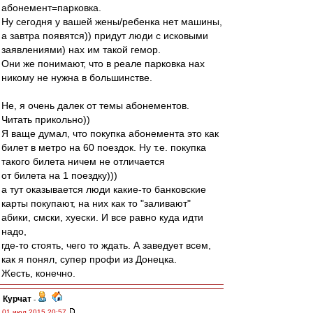
абонемент=парковка.
Ну сегодня у вашей жены/ребенка нет машины,
а завтра появятся)) придут люди с исковыми
заявлениями) нах им такой гемор.
Они же понимают, что в реале парковка нах
никому не нужна в большинстве.
Не, я очень далек от темы абонементов.
Читать прикольно))
Я ваще думал, что покупка абонемента это как
билет в метро на 60 поездок. Ну т.е. покупка
такого билета ничем не отличается
от билета на 1 поездку)))
а тут оказывается люди какие-то банковские
карты покупают, на них как то "заливают"
абики, смски, хуески. И все равно куда идти
надо,
где-то стоять, чего то ждать. А заведует всем,
как я понял, супер профи из Донецка.
Жесть, конечно.
Курчат
-
01 июл 2015 20:57