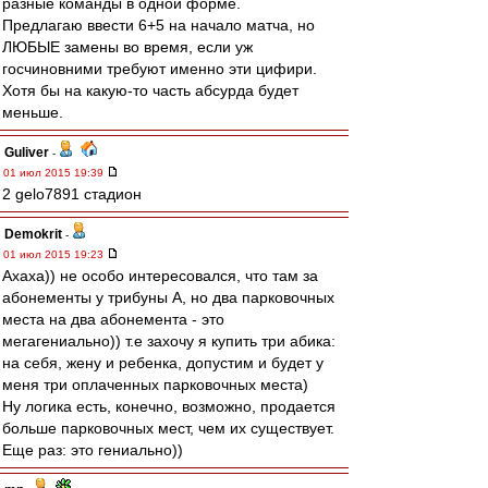
разные команды в одной форме.
Предлагаю ввести 6+5 на начало матча, но
ЛЮБЫЕ замены во время, если уж
госчиновними требуют именно эти цифири.
Хотя бы на какую-то часть абсурда будет
меньше.
Guliver
-
01 июл 2015 19:39
2 gelo7891 стадион
Demokrit
-
01 июл 2015 19:23
Ахаха)) не особо интересовался, что там за
абонементы у трибуны А, но два парковочных
места на два абонемента - это
мегагениально)) т.е захочу я купить три абика:
на себя, жену и ребенка, допустим и будет у
меня три оплаченных парковочных места)
Ну логика есть, конечно, возможно, продается
больше парковочных мест, чем их существует.
Еще раз: это гениально))