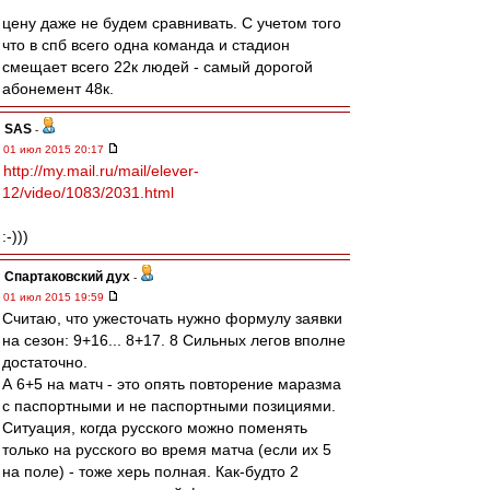
цену даже не будем сравнивать. С учетом того
что в спб всего одна команда и стадион
смещает всего 22к людей - самый дорогой
абонемент 48к.
SAS
-
01 июл 2015 20:17
http://my.mail.ru/mail/elever-
12/video/1083/2031.html
:-)))
Спартаковский дух
-
01 июл 2015 19:59
Считаю, что ужесточать нужно формулу заявки
на сезон: 9+16... 8+17. 8 Сильных легов вполне
достаточно.
А 6+5 на матч - это опять повторение маразма
с паспортными и не паспортными позициями.
Ситуация, когда русского можно поменять
только на русского во время матча (если их 5
на поле) - тоже херь полная. Как-будто 2