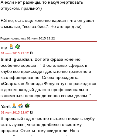
А если нет разницы, то накуя жертвовать
отпуском, прально?)
P.S не, есть еще конечно вариант, что он ушел
с мыслью, "все за.бись". Но это вряд ли)
Редактировалось 01 июл 2015 22:22
mp
-
01 июл 2015 22:12
blind_guardian
, Вот эта фраза конечно
особенно хороша : " В остальных сферах в
клубе все происходит достаточно грамотно и
квалифицированно. Слова президента
«Спартака» Леонида Федуна тут не расходятся
с делом: каждый должен профессионально
заниматься непосредственно своим делом. "
Yarri
-
01 июл 2015 22:07
В прошлый год я честно пытался помочь клубу
стать лучше, честно долбился о систему
продажи. Отчеты тому свидетели. Но в