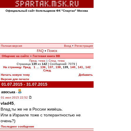
Официальный сайт болельщиков ФК "Спартак" Москва
Полная версия
Вход
•
Регистрация
FAQ
•
Поиск
Общение на сайте
Гостевая книга ВВ
»
Пред. тема
|
След. тема
Страница
139
из
142
[ Сообщений: 7079 ]
На страницу
Пред.
1
...
136
,
137
,
138
,
139
,
140
,
141
,
142
След.
Начать новую тему
Добавить
Версия для печати
01.07.2015 - 31.07.2015
авоська
-
01 июл 2015 22:52
vlad45
,
Влад,ты же не в России живёшь.
Или в Израиле тоже с толерантностью не
очень?)
Последнее сообщение