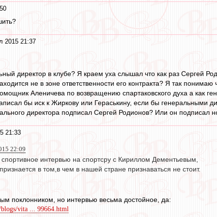
50
шить?
л 2015 21:37
льный директор в клубе? Я краем уха слышал что как раз Сергей Р
ходится не в зоне ответственности его контракта? Я так понимаю ч
помощник Аленичева по возвращению спартаковского духа а как г
написал бы иск к Жиркову или Гераськину, если бы генеральными д
льного директора подписал Сергей Родионов? Или он подписал но 
5 21:33
015 22:09
е спортивное интервью на спортсру с Кириллом Дементьевым,
 признается в том,в чем в нашей стране признаваться не стоит.
бым поклонником, но интервью весьма достойное, да:
/blogs/vita ... 99664.html