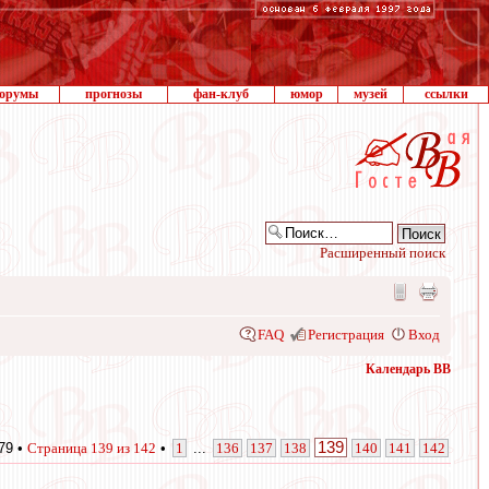
орумы
прогнозы
фан-клуб
юмор
музей
ссылки
Расширенный поиск
FAQ
Регистрация
Вход
Календарь ВВ
139
79 •
Страница
139
из
142
•
1
...
136
137
138
140
141
142