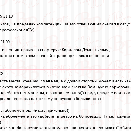
5 21:10
ентов, " в пределах компетенции" за это отвечающий сьебал в отпус
 профессионал"(с)
21:09
ртивное интервью на спортсру с Кириллом Дементьевым,
нается в том,в чем в нашей стране признаваться не стоит.
02
ста места, конечно, смешная, а с другой стороны может и есть ка
е охота заморачиваться выяснением сколько Вам нужно парковочн
ы/ребенка нет машины, а завтра появятся)) придут люди с исковым
 реале парковка нах никому не нужна в большинстве.
мы абонементов. Читать прикольно))
ка абонемента это как билет в метро на 60 поездок. Ну т.е. покупк
)
какие-то банковские карты покупают, на них как то "заливают" абики,