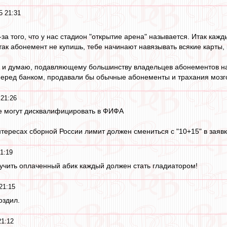
5 21:31
з-за того, что у нас стадион "открытие арена" называется. Итак ка
так абонемент не купишь, тебе начинают навязывать всякие карты, 
к и думаю, подавляющему большинству владельцев абонементов на
перед банком, продавали бы обычные абонементы и трахания мозг
21:26
 же могут дисквалифицировать в ФИФА
нтересах сборной России лимит должен смениться с "10+15" в заявк
1:19
учить оплаченный абик каждый должен стать гладиатором!
21:15
оздил.
21:12