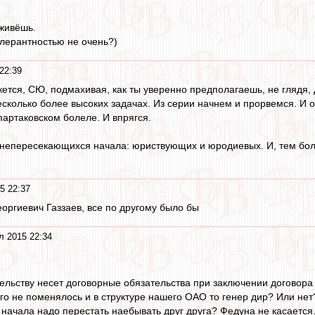
 живёшь.
олерантностью не очень?)
22:39
жется, СЮ, подмахивая, как ты уверенно предполагаешь, не глядя,
есколько более высоких задачах. Из серии начнем и прорвемся. И о 
спартаковском болеле. И впрягся.
непересекающихся начала: юриствующих и юродиевых. И, тем боле
5 22:37
еоргиевич Газзаев, все по другому было бы
л 2015 22:34
ательству несет договорные обязательства при заключении договора
его не поменялось и в структуре нашего ОАО то генер дир? Или нет
начала надо перестать наебывать друг друга? Федуна не касается.