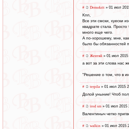
#
Demokrit
» 01 июл 201
Knn,
Все эти смски, хуески и
квадрате стала. Просто 
много еще чего.
А по-хорошему, мне, ка
было бы обязанностей 
#
Жентяй
» 01 июл 2015 
а вот за эти слова нас
"Решение о том, что в и
#
terpila
» 01 июл 2015 2
Долой уныние! Чтоб пол
#
irod sm
» 01 июл 2015 
Валентиныч четко пригв
#
walkin
» 01 июл 2015 