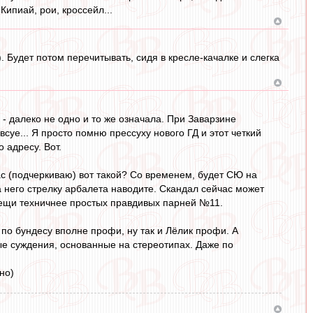
Кипиай, рои, кроссейл...
. Будет потом перечитывать, сидя в кресле-качалке и слегка
 - далеко не одно и то же означала. При Заварзине
суе... Я просто помню прессуху нового ГД и этот четкий
 адресу. Вот.
час (подчеркиваю) вот такой? Со временем, будет СЮ на
на него стрелку арбалета наводите. Скандал сейчас может
вещи техничнее простых правдивых парней №11.
 по бундесу вполне профи, ну так и Лёлик профи. А
ые суждения, основанные на стереотипах. Даже по
но)