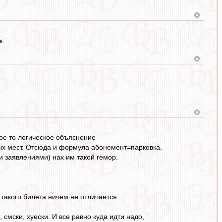
к.
кое то логическое объяснение
ых мест. Отсюда и формула абонемент=парковка.
и заявлениями) нах им такой гемор.
а такого билета ничем не отличается
 смски, хуески. И все равно куда идти надо,