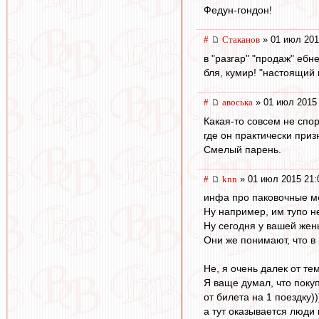
Федун-гондон!
#
Cтаканов
» 01 июл 201
в "разгар" "продаж" ебн
бля, кумир! "настоящий
#
авоська
» 01 июл 2015 
Какая-то совсем не спо
где он практически приз
Смелый парень.
#
knn
» 01 июл 2015 21:
инфа про паковочные ме
Ну например, им тупо н
Ну сегодня у вашей жен
Они же понимают, что в
Не, я очень далек от те
Я ваще думал, что покуп
от билета на 1 поездку))
а тут оказывается люди 