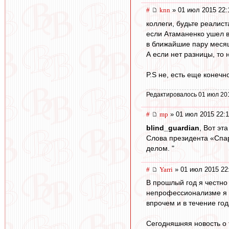
#
knn
» 01 июл 2015 22:
коллеги, будьте реалис
если Атаманенко ушел в 
в ближайшие пару месяц
А если нет разницы, то 
P.S не, есть еще конечно
Редактировалось 01 июл 20
#
mp
» 01 июл 2015 22:
blind_guardian
, Вот эт
Слова президента «Спа
делом. "
#
Yarri
» 01 июл 2015 22
В прошлый год я честно
непрофессионализме я у
впрочем и в течение год
Сегодняшняя новость о т