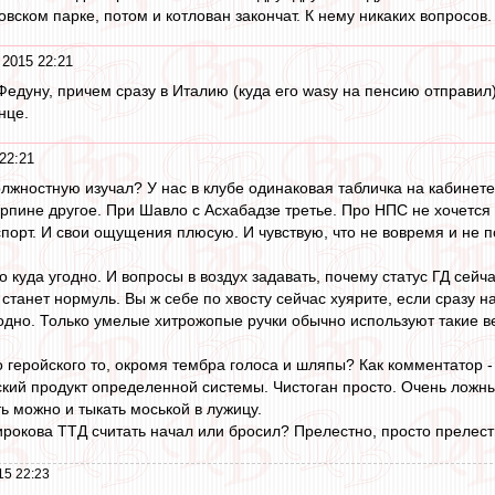
овском парке, потом и котлован закончат. К нему никаких вопросов. 
2015 22:21
едуну, причем сразу в Италию (куда его wasy на пенсию отправил)
нце.
22:21
должностную изучал? У нас в клубе одинаковая табличка на кабинете
рпине другое. При Шавло с Асхабадзе третье. Про НПС не хочется в
о спорт. И свои ощущения плюсую. И чувствую, что не вовремя и не по
о куда угодно. И вопросы в воздух задавать, почему статус ГД сей
 станет нормуль. Вы ж себе по хвосту сейчас хуярите, если сразу 
годно. Только умелые хитрожопые ручки обычно используют такие 
о геройского то, окромя тембра голоса и шляпы? Как комментатор -
ский продукт определенной системы. Чистоган просто. Очень ложн
 можно и тыкать моськой в лужицу.
ирокова ТТД считать начал или бросил? Прелестно, просто прелест
15 22:23