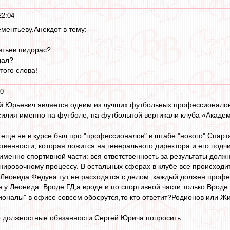
22:04
ментьеву.Анекдот в тему:
нтьев пидорас?
дал?
того слова!
00
ей Юрьевич является одним из лучших футбольных профессионалов 
силия именно на футболе, на футбольной вертикали клуба «Академ
а еще не в курсе был про "профессионалов" в штабе "нового" Спар
твенности, которая ложится на генерального директора и его подчи
именно спортивной части: вся ответственность за результаты дол
нировочному процессу. В остальных сферах в клубе все происходи
Леонида Федуна тут не расходятся с делом: каждый должен профе
 у Леонида. Вроде ГД,а вроде и по спортивной части только.Вроде 
сионалы" в офисе совсем обосрутся,то кто ответит?Родионов или Жи
о должностные обязанности Сергей Юрича попросить..