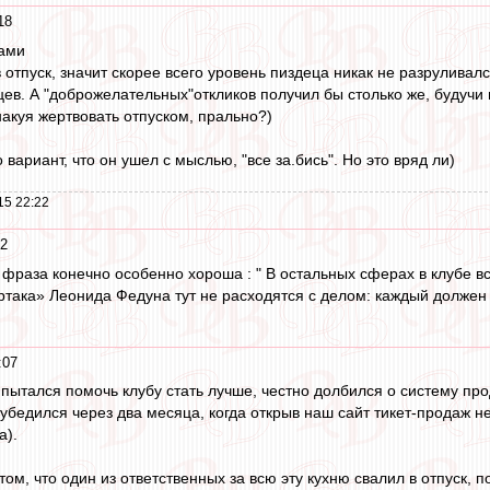
18
тами
отпуск, значит скорее всего уровень пиздеца никак не разруливал
ев. А "доброжелательных"откликов получил бы столько же, будучи
накуя жертвовать отпуском, прально?)
 вариант, что он ушел с мыслью, "все за.бись". Но это вряд ли)
15 22:22
12
а фраза конечно особенно хороша : " В остальных сферах в клубе 
ртака» Леонида Федуна тут не расходятся с делом: каждый долже
:07
 пытался помочь клубу стать лучше, честно долбился о систему п
бедился через два месяца, когда открыв наш сайт тикет-продаж н
а).
ом, что один из ответственных за всю эту кухню свалил в отпуск,