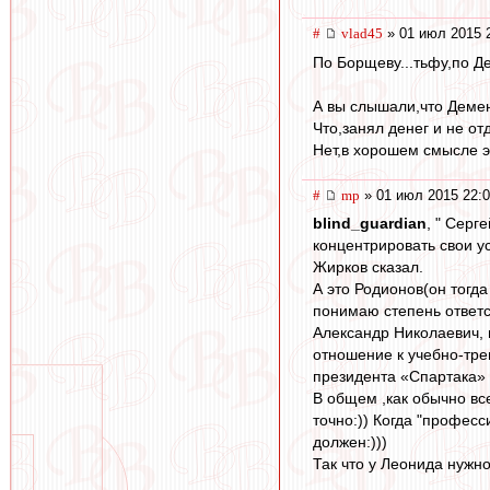
#
vlad45
» 01 июл 2015 
По Борщеву...тьфу,по Де
А вы слышали,что Деме
Что,занял денег и не от
Нет,в хорошем смысле э
#
mp
» 01 июл 2015 22:
blind_guardian
, " Серг
концентрировать свои у
Жирков сказал.
А это Родионов(он тогд
понимаю степень ответс
Александр Николаевич, 
отношение к учебно-тре
президента «Спартака» 
В общем ,как обычно все
точно:)) Когда "профес
должен:)))
Так что у Леонида нужн