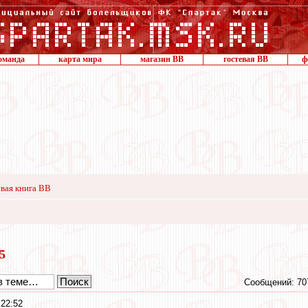
оманда
карта мира
магазин ВВ
гостевая ВВ
ф
вая книга ВВ
15
Сообщений: 70
22:52