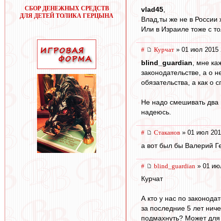
СБОР ДЕНЕЖНЫХ СРЕДСТВ
vlad45
,
ДЛЯ ДЕТЕЙ ТОЛИКА ГЕРЦЫНА
Влад,ты же не в России
Или в Израиле тоже с т
#
Курчат
» 01 июл 2015 
blind_guardian
, мне ка
законодательстве, а о н
обязательства, а как о 
Не надо смешивать два 
надеюсь.
#
Cтаканов
» 01 июл 201
а вот был бы Валерий Г
#
blind_guardian
» 01 ию
Курчат
А кто у нас по законод
за последние 5 лет нич
подмахнуть? Может для 