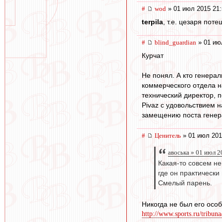
#
wod
» 01 июл 2015 21:
terpila
, т.е. цезаря поте
#
blind_guardian
» 01 ию
Курчат
Не понял. А кто генера
коммерческого отдела на
технический директор, 
Pivaz с удовольствием 
замещению поста генера
#
Ценитель
» 01 июл 201
авоська » 01 июл 2
Какая-то совсем н
где он практически
Смелый парень.
Никогда не был его осо
http://www.sports.ru/tribuna