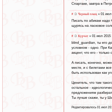
Спартаке, завтра в Петр
#
Черный плащ
» 01 июл 
Писать по абикам надо Ф
щурясь на ласковое сол
#
Курчат
» 01 июл 2015 
blind_guardian, ты его 
условном - одно. При Ка
акцент, что его - тольк
А писать, конечно, можн
месте, и с билетами все
быть использован как у
Ценитель, что там таког
остальное - идеологиче
предложениям разбирать
Ты лучше скажи, ты у Ш
Редактировалось 01 июл 20