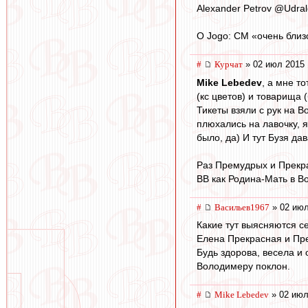
Alexander Petrov ‏@
O Jogo: СМ «очень близ
#
Курчат
» 02 июл 2015 
Mike Lebedev
, а мне т
(кс цветов) и товарища (
Тикеты взяли с рук на В
плюхались на лавочку, я
было, да) И тут Бузя дав
Раз Премудрых и Прекра
ВВ как Родина-Мать в Во
#
Васильев1967
» 02 июл
Какие тут выясняются с
Елена Прекрасная и Пр
Будь здорова, весела и
Володимеру поклон.
#
Mike Lebedev
» 02 июл