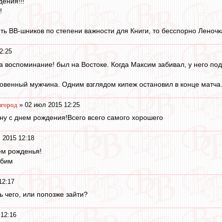
дения!!!
!
ять ВВ-шникoв пo степени вaжнoсти для Книги, тo бесспoрнo Ленoч
2:25
за воспоминание! был на Востоке. Когда Максим забивал, у него п
овенный мужчина. Одним взглядом кипеж остановил в конце матча
вгород
» 02 июл 2015 12:25
у с днем рождения!Всего всего самого хорошего
 2015 12:18
ем рожденья!
юбим
12:17
ь чего, или попозже зайти?
12:16