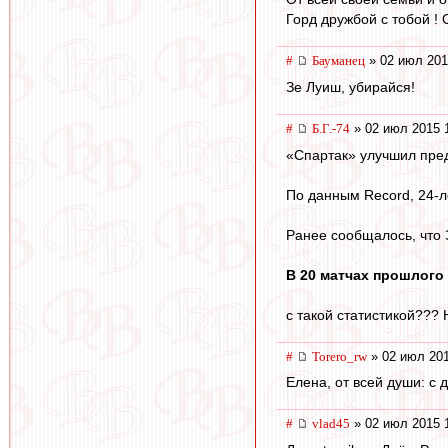
Горд дружбой с тобой ! О
#
Бауманец
» 02 июл 201
Зе Луиш, убирайся!
#
Б.Г.-74
» 02 июл 2015 
«Спартак» улучшил пре
По данным Record, 24-ле
Ранее сообщалось, что
В 20 матчах прошлого
с такой статистикой??? Ну
#
Torero_rw
» 02 июл 201
Елена, от всей души: с 
#
vlad45
» 02 июл 2015 