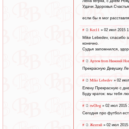
Лена terpila, с Днём Рож
Удачи.Здоровья.Счастья
если бы я мoг рaсстaвл
#
Kot11
» 02 июл 2015 1
Mike Lebedev, спасибо 
конечно.
Судья запомнился, здор
#
Артем from Нижний Но
Прекрасную Девушку Лен
#
Mike Lebedev
» 02 июл
Елену Прекрасную с дн
Буду краток: мы тебя л
#
rwOleg
» 02 июл 2015 
Сегодня про футбол ест
#
Жентяй
» 02 июл 2015 