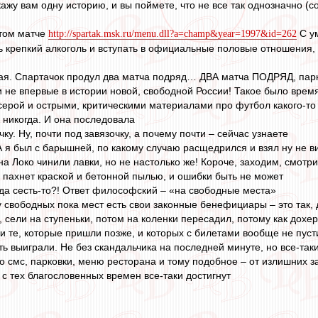
кажу вам одну историю, и вы поймете, что не все так однозначно (с
этом матче
С ум
http://spartak.msk.ru/menu.dll?a=champ&year=1997&id=262
 крепкий алкоголь и вступать в официальные половые отношения, а 
я. Спартачок продул два матча подряд… ДВА матча ПОДРЯД, парни
ли не впервые в истории новой, свободной России! Такое было вре
серой и острыми, критическими материалами про футбол какого-то 
 никогда. И она последовала
ку. Ну, почти под завязочку, а почему почти – сейчас узнаете
А я был с барышней, по какому случаю расщедрился и взял ну не в
 на Локо чинили лавки, но не настолько же! Короче, заходим, смот
, пахнет краской и бетонной пылью, и ошибки быть не может
а сесть-то?! Ответ философский – «на свободные места»
у свободных пока мест есть свои законные бенефициары – это так,
, сели на ступеньки, потом на коленки пересадил, потому как дохе
 те, которые пришли позже, и которых с билетами вообще не пусти
ть выиграли. Не без скандальчика на последней минуте, но все-так
ро смс, парковки, меню ресторана и тому подобное – от излишних з
с тех благословенных времен все-таки достигнут