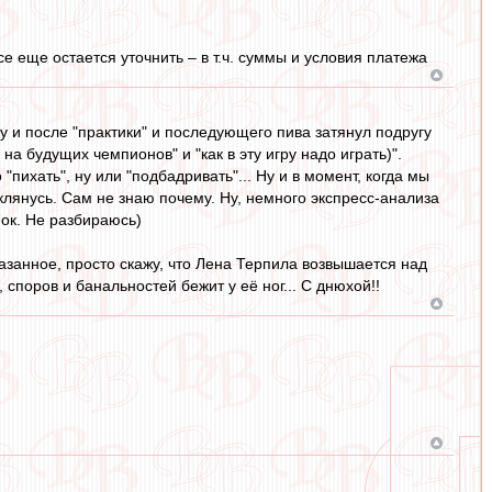
 еще остается уточнить – в т.ч. суммы и условия платежа
 ну и после "практики" и последующего пива затянул подругу
 на будущих чемпионов" и "как в эту игру надо играть)".
"пихать", ну или "подбадривать"... Ну и в момент, когда мы
 клянусь. Сам не знаю почему. Ну, немного экспресс-анализа
 7ок. Не разбираюсь)
занное, просто скажу, что Лена Терпила возвышается над
 споров и банальностей бежит у её ног... С днюхой!!