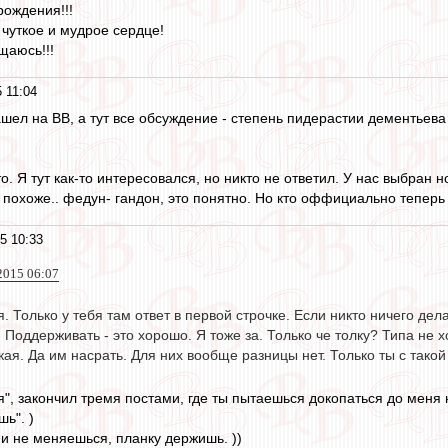
 рождения!!!
 чуткое и мудрое сердце!
щаюсь!!!
 11:04
шел на ВВ, а тут все обсуждение - степень пидерастии дементьева 
то. Я тут как-то интересовался, но никто не ответил. У нас выбран
 похоже.. федун- гандон, это понятно. Но кто оффициально теперь
5 10:33
2015 06:07
. Только у тебя там ответ в первой строчке. Если никто ничего дела
. Поддерживать - это хорошо. Я тоже за. Только че толку? Типа не 
ая. Да им насрать. Для них вообще разницы нет. Только ты с тако
я", закончил тремя постами, где ты пытаешься докопаться до меня
ь". )
и не меняешься, планку держишь. ))