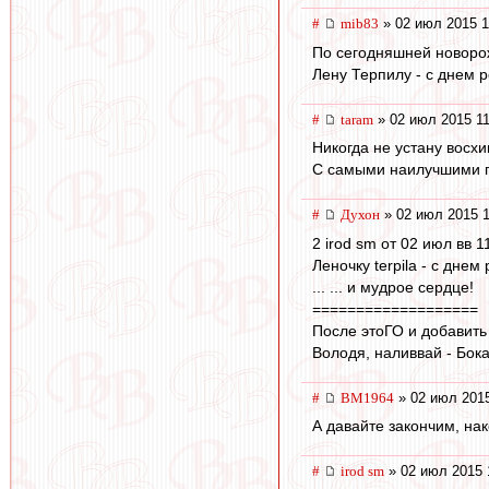
#
mib83
» 02 июл 2015 1
По сегодняшней новорож
Лену Терпилу - с днем 
#
taram
» 02 июл 2015 11
Никогда не устану вос
С самыми наилучшими по
#
Духон
» 02 июл 2015 1
2 irod sm от 02 июл вв 1
Леночку terpila - с днем
... ... и мудрое сердце!
===================
После этоГО и добавить
Володя, наливвай - Бок
#
BM1964
» 02 июл 2015
А давайте закончим, нак
#
irod sm
» 02 июл 2015 