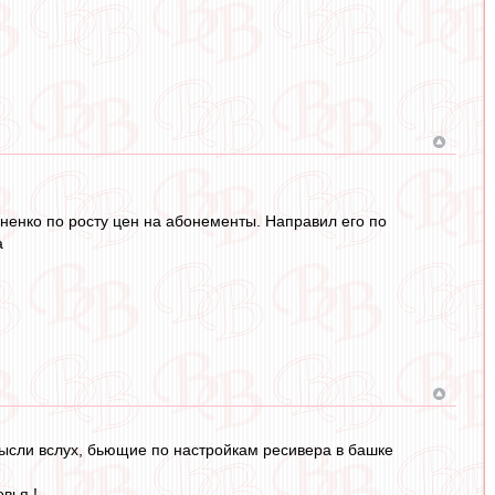
аненко по росту цен на абонементы. Направил его по
а
мысли вслух, бьющие по настройкам ресивера в башке
вья !