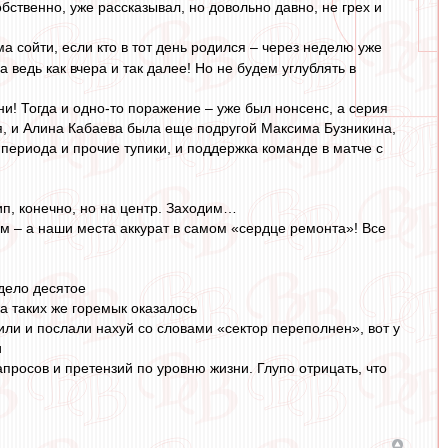
обственно, уже рассказывал, но довольно давно, не грех и
а сойти, если кто в тот день родился – через неделю уже
ведь как вчера и так далее! Но не будем углублять в
! Тогда и одно-то поражение – уже был нонсенс, а серия
мя, и Алина Кабаева была еще подругой Максима Бузникина,
периода и прочие тупики, и поддержка команде в матче с
ип, конечно, но на центр. Заходим…
рим – а наши места аккурат в самом «сердце ремонта»! Все
 дело десятое
ра таких же горемык оказалось
ли и послали нахуй со словами «сектор переполнен», вот у
и
апросов и претензий по уровню жизни. Глупо отрицать, что