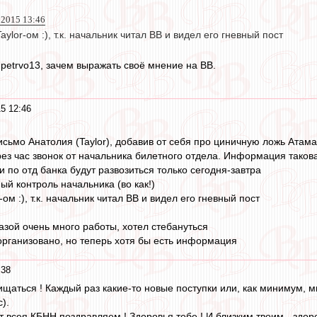
 2015 13:46
aylor-ом :), т.к. начальник читал ВВ и видел его гневный пост
т petrvo13, зачем выражать своё мнение на ВВ.
5 12:46
письмо Анатолия (Taylor), добавив от себя про циничную ложь Атам
ез час звонок от начальника билетного отдела. Информация таков
и по отд банка будут развозиться только сегодня-завтра
ный контроль начальника (во как!)
-ом :), т.к. начальник читал ВВ и видел его гневный пост
азой очень много работы, хотел стебануться
организовано, но теперь хотя бы есть информация
:38
ищаться ! Каждый раз какие-то новые поступки или, как минимум, 
).
т всея КБНН поздравляем ! Здоровья тебе ! И близким твоим - здоро