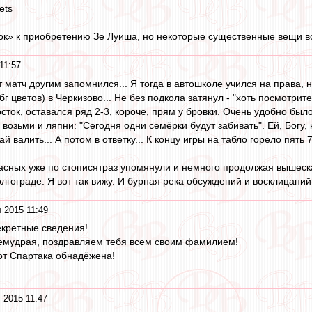
Udralets
ок» к приобретению Зе Луиша, но некоторые существенные вещи все
11:57
от матч другим запомнился... Я тогда в автошколе учился на права,
бг цветов) в Черкизово... Не без подкола затянул - "хоть посмотрите
осток, оставался ряд 2-3, короче, прям у бровки. Очень удобно было 
 возьми и ляпни: "Сегодня одни семёрки будут забивать". Ей, Богу,
ай валить... А потом в ответку... К концу игры на табло горело пять
сных уже по стописятраз упомянули и немного продолжая вышеска
лгограде. Я вот так вижу. И бурная река обсуждений и восклицаний,
 2015 11:49
екретные сведения!
емудрая, поздравляем тебя всем своим фамилием!
 от Спартака обнадёжена!
 2015 11:47