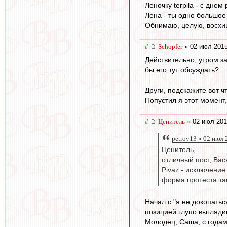
Леночку terpila - с днем
Лена - ты одно большое
Обнимаю, целую, восхи
#
Schopfer
» 02 июл 2015
Действительно, утром за
бы его тут обсуждать?
Други, подскажите вот ч
Попустил я этот момент,
#
Ценитель
» 02 июл 201
petrov13 » 02 июл 
Ценитель,
отличный пост, Вася
Pivaz - исключение
форма протеста так
Начал с "я не докопатьс
позицией глупо выглядиш
Молодец, Саша, с годам