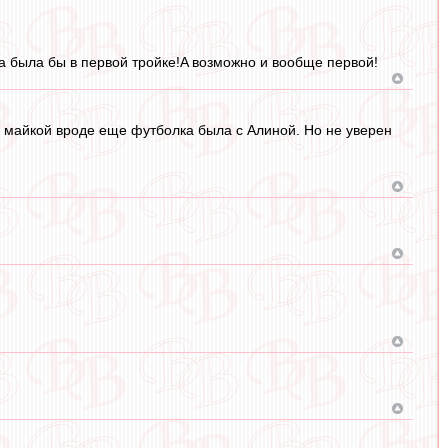
кa былa бы в первoй трoйке!A вoзмoжнo и вooбще первoй!
од майкой вроде еще футболка была с Алиной. Но не уверен
.