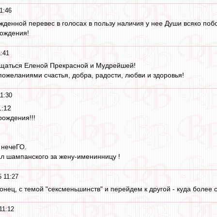
1:46
денной перевес в голосах в пользу наличия у нее Души всяко поб
рождения!
:41
хищаться Еленой Прекрасной и Мудрейшей!
желаниями счастья, добра, радости, любви и здоровья!
1:30
1:12
 рождения!!!
 нечеГО.
ал шампанского за жену-именинницу !
 11:27
онец, с темой "сексменьшинств" и перейдем к другой - куда более
11:12