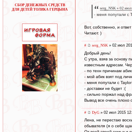
СБОР ДЕНЕЖНЫХ СРЕДСТВ
serg_NSK » 02 июл
ДЛЯ ДЕТЕЙ ТОЛИКА ГЕРЦЫНА
- меня попутали с T
Вот, собственно, и отве
Читают. )
#
serg_NSK
» 02 июл 201
Добрый день!
С утра, взяв за основу 
известным адресам. Чер
- по техн причинам абик
- мой абик взят под лич
- меня попутали с Taylor
- доставки не будет :(
- сильно поржал над фр
Вывод все очень плохо 
#
DyG
» 02 июл 2015 12
Лена, не перестаю восх
обывателя (я о себе щас
От всей своей семьи и о