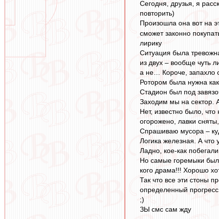
Сегодня, друзья, я расс
повторить)
Произошла она вот на 
сможет законно покупать
лирику
Ситуация была тревожна
из двух – вообще чуть 
а не… Короче, запахло 
Ротором была нужна как
Стадион был под завязоч
Заходим мы на сектор. 
Нет, известно было, что
огорожено, лавки сняты
Спрашиваю мусора – куд
Логика железная. А что 
Ладно, кое-как побегали
Но самые горемыки были
кого драма!!! Хорошо хо
Так что все эти стоны п
определенный прогресс 
;)
ЗЫ смс сам жду