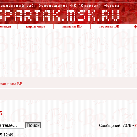
оманда
карта мира
магазин ВВ
гостевая ВВ
ф
вая книга ВВ
15
Сообщений: 7079 •
5 12:49