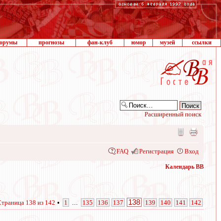
орумы
прогнозы
фан-клуб
юмор
музей
ссылки
Расширенный поиск
FAQ
Регистрация
Вход
Календарь ВВ
138
Страница
138
из
142
•
1
...
135
136
137
139
140
141
142