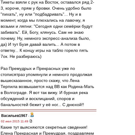
Тикеты взяли с рук на Восток, оставался ряд 2-
3, короче, прям у бровки. Очень удобно было
"пихать", ну или "подбадривать"... Ну и в
момент, когда мы плюхались на лавочку, я
возьми и ляпни: "Сегодня одни семёрки будут
забивать". Ей, Богу, клянусь. Сам не знаю
почему. Ну, немного экспресс-анализа было,
да) И тут Бузя давай валить... А потом в
ответку... К концу игры на табло горело пять
7ок. Не разбираюсь)
Раз Премудрых и Прекрасных уже по
стописятраз упомянули и немного продолжая
вышесказанное, просто скажу, что Лена
Терпила возвышается над ВВ как Родина-Мать
в Волгограде. Я вот так вижу. И бурная река
обсуждений и восклицаний, споров и
банальностей бежит у её ног... С днюхой!!
Васильев1967
-
02 июл 2015 11:49
Какие тут выясняются секретные сведения!
Елена Прекрасная и Премудрая, поздравляем