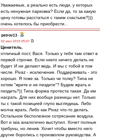
Уважаемые, а реально есть люди, у которых
есть ненужная парковка? Если да, то за какую
цену готовы расстаться с таким счастьем?)))
очень хотелось бы приобрести...
petrov13
-
02 июл 2015 05:07
Ценитель
,
отличный пост, Вася. Только у тебя там ответ в
первой строчке. Если никто ничего делать не
будет. И не делают ведь. И мы с тобой в том
числе. Pivaz - исключение. Поддерживать - это
хорошо. Я тоже за. Только че толку? Типа не
хотим "жрите и не пиздите"? Будем жрать и
пиздеть?)) Типа форма протеста такая. Да им
насрать. Для них вообще разницы нет. Только
ты с такой позицией глупо выглядишь. Либо
молча жрать. Либо как Pivaz что-то делать.
Остальное бесполезное сотрясание воздуха.
Вот и iaia аналогично выступил. Хочет полные
трибуны, но ленив. Хочет чтобы вместо него
другие боролись с произволом руководства. А