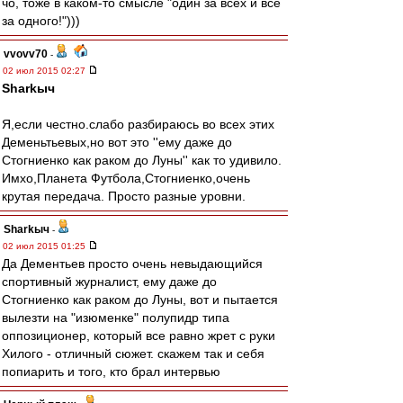
чо, тоже в каком-то смысле "один за всех и все
за одного!")))
vvovv70
-
02 июл 2015 02:27
Sharkыч
Я,если честно.слабо разбираюсь во всех этих
Деменьтьевых,но вот это ''ему даже до
Стогниенко как раком до Луны'' как то удивило.
Имхо,Планета Футбола,Стогниенко,очень
крутая передача. Просто разные уровни.
Sharkыч
-
02 июл 2015 01:25
Да Дементьев просто очень невыдающийся
спортивный журналист, ему даже до
Стогниенко как раком до Луны, вот и пытается
вылезти на "изюменке" полупидр типа
оппозиционер, который все равно жрет с руки
Хилого - отличный сюжет. скажем так и себя
попиарить и того, кто брал интервью