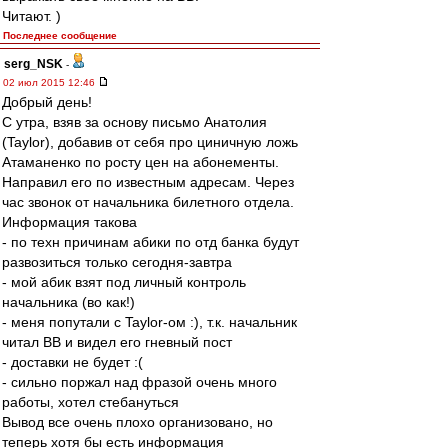
Читают. )
Последнее сообщение
serg_NSK
-
02 июл 2015 12:46
Добрый день!
С утра, взяв за основу письмо Анатолия
(Taylor), добавив от себя про циничную ложь
Атаманенко по росту цен на абонементы.
Направил его по известным адресам. Через
час звонок от начальника билетного отдела.
Информация такова
- по техн причинам абики по отд банка будут
развозиться только сегодня-завтра
- мой абик взят под личный контроль
начальника (во как!)
- меня попутали с Taylor-ом :), т.к. начальник
читал ВВ и видел его гневный пост
- доставки не будет :(
- сильно поржал над фразой очень много
работы, хотел стебануться
Вывод все очень плохо организовано, но
теперь хотя бы есть информация