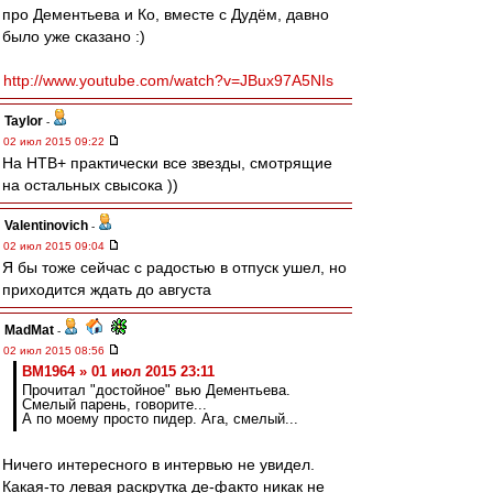
про Дементьева и Ко, вместе с Дудём, давно
было уже сказано :)
http://www.youtube.com/watch?v=JBux97A5NIs
Taylor
-
02 июл 2015 09:22
На НТВ+ практически все звезды, смотрящие
на остальных свысока ))
Valentinovich
-
02 июл 2015 09:04
Я бы тоже сейчас с радостью в отпуск ушел, но
приходится ждать до августа
MadMat
-
02 июл 2015 08:56
BM1964 » 01 июл 2015 23:11
Прочитал "достойное" вью Дементьева.
Смелый парень, говорите...
А по моему просто пидер. Ага, смелый...
Ничего интересного в интервью не увидел.
Какая-то левая раскрутка де-факто никак не