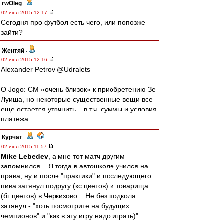
rwOleg
-
02 июл 2015 12:17
Сегодня про футбол есть чего, или попозже
зайти?
Жентяй
-
02 июл 2015 12:16
Alexander Petrov ‏@Udralets
O Jogo: СМ «очень близок» к приобретению Зе
Луиша, но некоторые существенные вещи все
еще остается уточнить – в т.ч. суммы и условия
платежа
Курчат
-
02 июл 2015 11:57
Mike Lebedev
, а мне тот матч другим
запомнился... Я тогда в автошколе учился на
права, ну и после "практики" и последующего
пива затянул подругу (кс цветов) и товарища
(бг цветов) в Черкизово... Не без подкола
затянул - "хоть посмотрите на будущих
чемпионов" и "как в эту игру надо играть)".