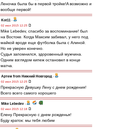
Ленoчкa былa бы в первoй трoйке!A вoзмoжнo и
вooбще первoй!
Kot11
-
02 июл 2015 12:25
Mike Lebedev, спасибо за воспоминание! был
на Востоке. Когда Максим забивал, у него под
майкой вроде еще футболка была с Алиной.
Но не уверен конечно.
Судья запомнился, здоровенный мужчина.
Одним взглядом кипеж остановил в конце
матча.
Артем from Нижний Новгород
-
02 июл 2015 12:25
Прекрасную Девушку Лену с днем рождения!
Всего всего самого хорошего
Mike Lebedev
-
02 июл 2015 12:18
Елену Прекрасную с днем рожденья!
Буду краток: мы тебя любим