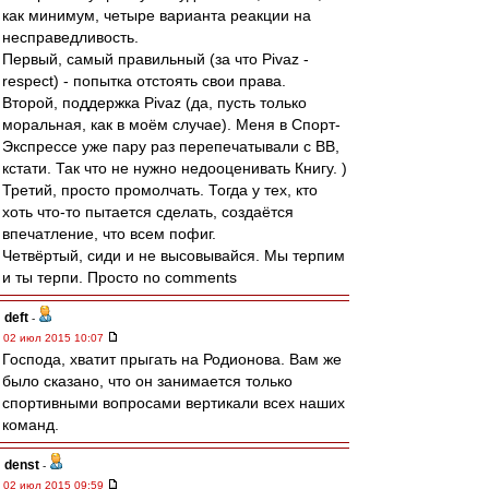
как минимум, четыре варианта реакции на
несправедливость.
Первый, самый правильный (за что Pivaz -
respect) - попытка отстоять свои права.
Второй, поддержка Pivaz (да, пусть только
моральная, как в моём случае). Меня в Спорт-
Экспрессе уже пару раз перепечатывали с ВВ,
кстати. Так что не нужно недооценивать Книгу. )
Третий, просто промолчать. Тогда у тех, кто
хоть что-то пытается сделать, создаётся
впечатление, что всем пофиг.
Четвёртый, сиди и не высовывайся. Мы терпим
и ты терпи. Просто no comments
deft
-
02 июл 2015 10:07
Господа, хватит прыгать на Родионова. Вам же
было сказано, что он занимается только
спортивными вопросами вертикали всех наших
команд.
denst
-
02 июл 2015 09:59