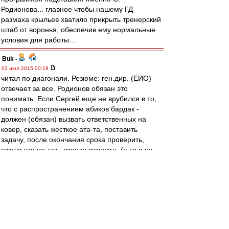
Родионова... главное чтобы нашему ГД
размаха крыльев хватило прикрыть тренерский
штаб от воронья, обеспечив ему нормальные
условия для работы...
Buk
-
02 июл 2015 00:19
читал по диагонали. Резюме: ген.дир. (ЕИО)
отвечает за все. Родионов обязан это
понимать. Если Сергей еще не врубился в то,
что с распространением абиков бардак -
должен (обязан) вызвать ответственных на
ковер, сказать жесткое ата-та, поставить
задачу, после окончания срока проверить,
ежели что не так - жестко спросить (а то и на
выход). Только так. А если после того, как
просочится инфа, что с абиками все плохо (а
ей сложно не дойти до ушей Родионова),
продолжит "я только за спорт" - нах было лезть
в ГД? Рад за отдельных потребителей,
отстаивающих свои права. Невзирая на
личность ГД.