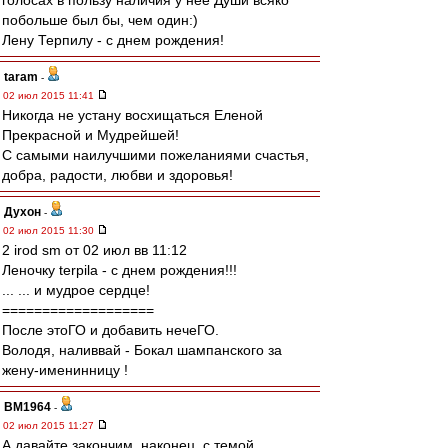
голосах в пользу наличия у нее Души всяко
побольше был бы, чем один:)
Лену Терпилу - с днем рождения!
taram
-
02 июл 2015 11:41
Никогда не устану восхищаться Еленой
Прекрасной и Мудрейшей!
С самыми наилучшими пожеланиями счастья,
добра, радости, любви и здоровья!
Духон
-
02 июл 2015 11:30
2 irod sm от 02 июл вв 11:12
Леночку terpila - с днем рождения!!!
... ... и мудрое сердце!
===================
После этоГО и добавить нечеГО.
Володя, наливвай - Бокал шампанского за
жену-именинницу !
BM1964
-
02 июл 2015 11:27
А давайте закончим, наконец, с темой