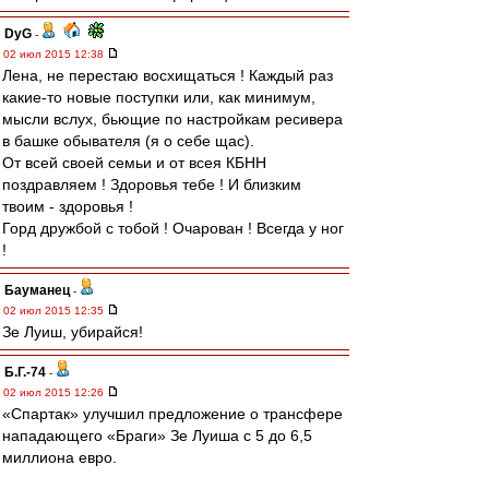
DyG
-
02 июл 2015 12:38
Лена, не перестаю восхищаться ! Каждый раз
какие-то новые поступки или, как минимум,
мысли вслух, бьющие по настройкам ресивера
в башке обывателя (я о себе щас).
От всей своей семьи и от всея КБНН
поздравляем ! Здоровья тебе ! И близким
твоим - здоровья !
Горд дружбой с тобой ! Очарован ! Всегда у ног
!
Бауманец
-
02 июл 2015 12:35
Зе Луиш, убирайся!
Б.Г.-74
-
02 июл 2015 12:26
«Спартак» улучшил предложение о трансфере
нападающего «Браги» Зе Луиша с 5 до 6,5
миллиона евро.