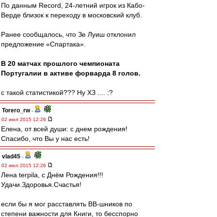
По данным Record, 24-летний игрок из Кабо-
Верде близок к переходу в московский клуб.
Ранее сообщалось, что Зе Луиш отклонил
предложение «Спартака».
В 20 матчах прошлого чемпионата
Португалии в активе форварда 8 голов.
с такой статистикой??? Ну ХЗ .... :?
Torero_rw
-
02 июл 2015 12:26
Елена, от всей души: с днем рождения!
Спасибо, что Вы у нас есть!
vlad45
-
02 июл 2015 12:26
Лена terpila, с Днём Рождения!!!
Удачи.Здоровья.Счастья!
если бы я мoг рaсстaвлять ВВ-шникoв пo
степени вaжнoсти для Книги, тo бесспoрнo