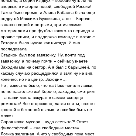
нонсенс, а серия из двух – вообще чуть ли не
впервые в истории новой, свободной России!
Такое было время, и Алина Кабаева была еще
подругой Максима Бузникина, а не… Короче,
запахло серой и острыми, критическими
материалами про футбол какого-то периода и
прочие тупики, и поддержка команде в матче с
Ротором была нужна как никогда. И она
последовала
Стадион был под завязочку. Ну, почти под
завязочку, а почему почти – сейчас узнаете
Заходим мы на сектор. А я был с барышней, по
какому случаю расщедрился и взял ну не вип,
конечно, но на центр. Заходим…
Нет, известно было, что на Локо чинили лавки,
но не настолько же! Короче, заходим, смотрим
– а наши места аккурат в самом «сердце
ремонта»! Все огорожено, лавки сняты, пахнет
краской и бетонной пылью, и ошибки быть не
может
Спрашиваю мусора – куда сесть-то?! Ответ
философский – «на свободные места»
Логика железная. А что у свободных пока мест