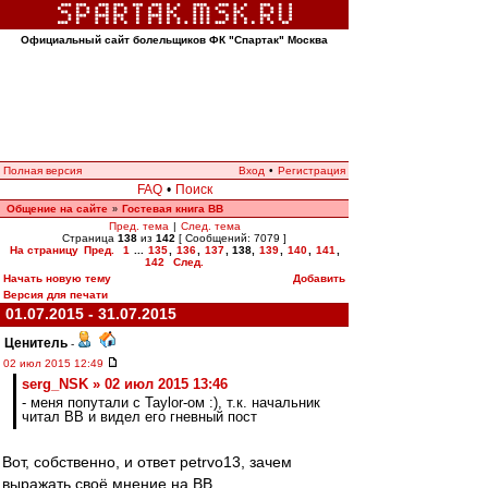
Официальный сайт болельщиков ФК "Спартак" Москва
Полная версия
Вход
•
Регистрация
FAQ
•
Поиск
Общение на сайте
Гостевая книга ВВ
»
Пред. тема
|
След. тема
Страница
138
из
142
[ Сообщений: 7079 ]
На страницу
Пред.
1
...
135
,
136
,
137
,
138
,
139
,
140
,
141
,
142
След.
Начать новую тему
Добавить
Версия для печати
01.07.2015 - 31.07.2015
Ценитель
-
02 июл 2015 12:49
serg_NSK » 02 июл 2015 13:46
- меня попутали с Taylor-ом :), т.к. начальник
читал ВВ и видел его гневный пост
Вот, собственно, и ответ petrvo13, зачем
выражать своё мнение на ВВ.