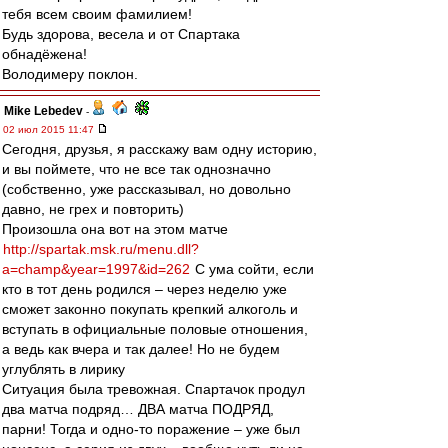
тебя всем своим фамилием!
Будь здорова, весела и от Спартака
обнадёжена!
Володимеру поклон.
Mike Lebedev
-
02 июл 2015 11:47
Сегодня, друзья, я расскажу вам одну историю,
и вы поймете, что не все так однозначно
(собственно, уже рассказывал, но довольно
давно, не грех и повторить)
Произошла она вот на этом матче
http://spartak.msk.ru/menu.dll?
a=champ&year=1997&id=262
С ума сойти, если
кто в тот день родился – через неделю уже
сможет законно покупать крепкий алкоголь и
вступать в официальные половые отношения,
а ведь как вчера и так далее! Но не будем
углублять в лирику
Ситуация была тревожная. Спартачок продул
два матча подряд… ДВА матча ПОДРЯД,
парни! Тогда и одно-то поражение – уже был