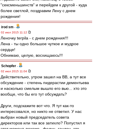
"сексменьшинств" и перейдем к другой - куда
более светлой, поздравим Лену с днем
рождения!
irod sm
-
02 июл 2015 11:12
Леночку terpila - с днем рождения!!!
Лена - ты одно большое чуткое и мудрое
сердце!
Обнимаю, целую, восхищаюсь!!!
Schopfer
-
02 июл 2015 11:04
Действительно, утром зашел на ВВ, а тут все
обсуждение - степень пидерастии дементьева
и насколько смелым вышло его вью... хто это
вообще, что бы его тут обсуждать?
Други, подскажите вот что. Я тут как-то
интересовался, но никто не ответил. У нас
выбран новый председатель совета
директоров или так все затихло? Попустил я
этот момент, похоже.. федун- гандон, это