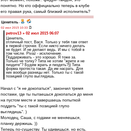
понятно. Но кто оффициально теперь в клубе
его правая рука, самый близкий исполнитель?
Ценитель
-
02 июл 2015 10:33
petrov13 » 02 июл 2015 06:07
Ценитель,
отличный пост, Вася. Только у тебя там ответ
в первой строчке. Если никто ничего делать
не будет. И не делают ведь. И мы с тобой в
том числе. Pivaz - исключение.
Поддерживать - это хорошо. Я тоже за.
Только че толку? Типа не хотим "жрите и не
пиздите"? Будем жрать и пиздеть?)) Типа
форма протеста такая. Да им насрать. Для
них вообще разницы нет. Только ты с такой
позицией глупо выглядишь.
Начал с "я не докопаться", закончил тремя
постами, где ты пытаешься докопаться до меня
на пустом месте и завершаешь попыткой
поддеть "ты с такой позицией глупо
выглядишь". )
Молодец, Саша, с годами не меняешься,
планку держишь. ))
Теперь по-существу. Ты удивишься, но есть,