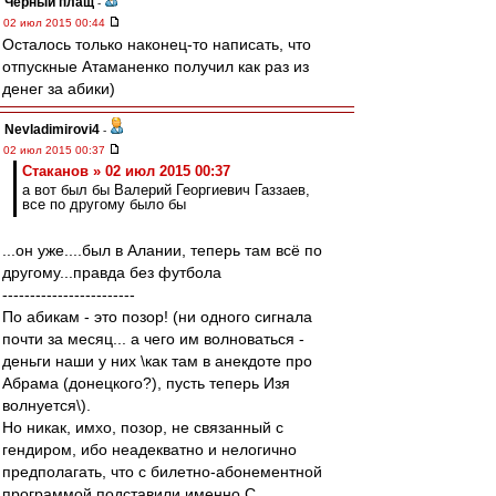
Черный плащ
-
02 июл 2015 00:44
Осталось только наконец-то написать, что
отпускные Атаманенко получил как раз из
денег за абики)
Nevladimirovi4
-
02 июл 2015 00:37
Cтаканов » 02 июл 2015 00:37
а вот был бы Валерий Георгиевич Газзаев,
все по другому было бы
...он уже....был в Алании, теперь там всё по
другому...правда без футбола
------------------------
По абикам - это позор! (ни одного сигнала
почти за месяц... а чего им волноваться -
деньги наши у них \как там в анекдоте про
Абрама (донецкого?), пусть теперь Изя
волнуется\).
Но никак, имхо, позор, не связанный с
гендиром, ибо неадекватно и нелогично
предполагать, что с билетно-абонементной
программой подставили именно С.