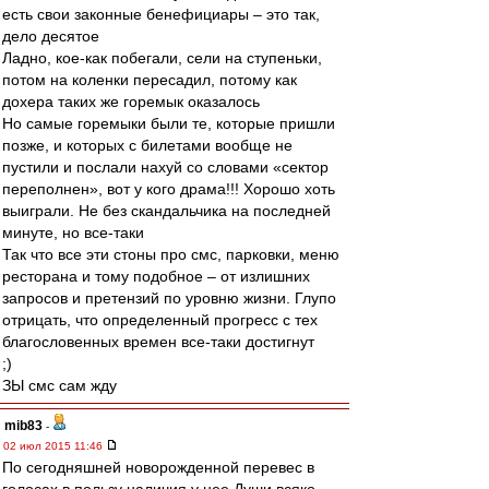
есть свои законные бенефициары – это так,
дело десятое
Ладно, кое-как побегали, сели на ступеньки,
потом на коленки пересадил, потому как
дохера таких же горемык оказалось
Но самые горемыки были те, которые пришли
позже, и которых с билетами вообще не
пустили и послали нахуй со словами «сектор
переполнен», вот у кого драма!!! Хорошо хоть
выиграли. Не без скандальчика на последней
минуте, но все-таки
Так что все эти стоны про смс, парковки, меню
ресторана и тому подобное – от излишних
запросов и претензий по уровню жизни. Глупо
отрицать, что определенный прогресс с тех
благословенных времен все-таки достигнут
;)
ЗЫ смс сам жду
mib83
-
02 июл 2015 11:46
По сегодняшней новорожденной перевес в