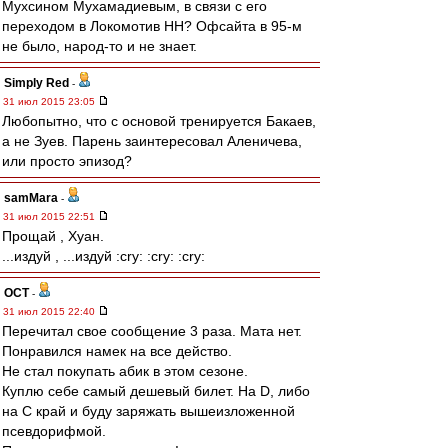
Мухсином Мухамадиевым, в связи с его
переходом в Локомотив НН? Офсайта в 95-м
не было, народ-то и не знает.
Simply Red
-
31 июл 2015 23:05
Любопытно, что с основой тренируется Бакаев,
а не Зуев. Парень заинтересовал Аленичева,
или просто эпизод?
samMara
-
31 июл 2015 22:51
Прощай , Хуан.
...издуй , ...издуй :cry: :cry: :cry:
ОСТ
-
31 июл 2015 22:40
Перечитал свое сообщение 3 раза. Мата нет.
Понравился намек на все действо.
Не стал покупать абик в этом сезоне.
Куплю себе самый дешевый билет. На D, либо
на С край и буду заряжать вышеизложенной
псевдорифмой.