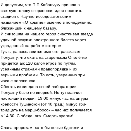
И допустим, что П.П.Кабанчуку пришла в
светлую голову сверхновая идея посетить
стадион с Научно-исседовательским
названием «Открытие» именно в понедельник,
ближайший к нашему базару.
И снизошла на нашего героя счастливая звезда
удачной покупки электронного билета через
украденный на работе интернет.
Гугль, да восславится имя его, рассказал
Полуэкту, что ехать на стареньком Опелёчке
придётся аж 120 километров по путям,
усеянным стражами правопорядка и их
верными пробками. То есть, уверенных три
часа с половиною.
Сбегать из зиндана своей лаборатории
Полуэкту было не впервой. Но тут маячил
настоящий подвиг. 19:00 минус час на штурм
крепости Тушинской (от 40 град.) минус три-
тридцать на марш-бросок – час икс получается
в 14:30. С обеда, ага. Смерть врагам!
Слава пророкам, хотя бы ночью бдители и