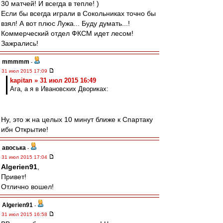
30 матчей! И всегда в тепле! )
Если бы всегда играли в Сокольниках точно бы
взял! А вот плюс Лужа... Буду думать...!
Коммерческий отдел ФКСМ идет лесом!
Зажрались!
mmmmm
-
31 июл 2015 17:09
kapitan » 31 июл 2015 16:49
Ага, а я в Ивановских Двориках:
Ну, это ж на целых 10 минут ближе к Спартаку
ибн Открытие!
авоська
-
31 июл 2015 17:04
Algerien91
,
Привет!
Отлично вошел!
Algerien91
-
31 июл 2015 16:58