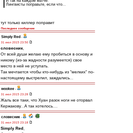
И так на каждом матче.
Лингвисты поправьте, если что...
тут только киллер поправит
Последнее сообщение
Simply Red
-
31 июл 2015 23:50
словесник
,
От всей души желаю ему пробиться в основу и
никому (из-за жадности разумеется) свое
место в ней не уступать.
Так мечтается чтобы кто-нибудь из "мелких" по-
настоящему выстрелил, заждались...
wookee
-
31 июл 2015 23:28
Жаль все таки, что Хуан разок ноги не оторвал
Кержакову...А так хотелось....
словесник
-
31 июл 2015 23:18
Simply Red
,