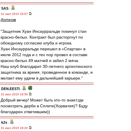
SAS
-
31 июл 2015 19:07
дотком
"Защитник Хуан Инсаурральде покинул стан
красно-белых. Контракт был расторгнут по
обоюдному согласию клуба и игрока.
Хуан Инсаурральде перешел в «Спартак» в
июле 2012 года и с тех пор провел в составе
красно-белых 49 матчей и забил 2 мяча.
Наш клуб благодарит 30-летнего аргентинского
защитника за время, проведенное в команде, и
желает ему удачи в дальнейшей карьере."
DEN.EESTI
-
31 июл 2015 18:56
Добрый вечер! Может быть кто-то знает,где
посмотреть дерби в Сплите(Хорватия)? Буду
благодарен ответившим))
k2s
-
31 июл 2015 18:20