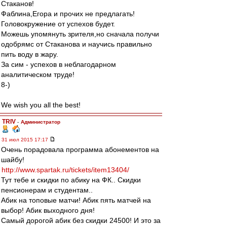
Стаканов!
Фаблина,Егора и прочих не предлагать!
Головокружение от успехов будет.
Можешь упомянуть зрителя,но сначала получи
одобрямс от Стаканова и научись правильно
пить воду в жару.
За сим - успехов в неблагодарном
аналитическом труде!
8-)
We wish you all the best!
TRIV
-
Администратор
31 июл 2015 17:17
Очень порадовала программа абонементов на
шайбу!
http://www.spartak.ru/tickets/item13404/
Тут тебе и скидки по абику на ФК.. Скидки
пенсионерам и студентам..
Абик на топовые матчи! Абик пять матчей на
выбор! Абик выходного дня!
Самый дорогой абик без скидки 24500! И это за