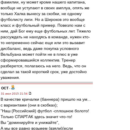
фамилии, ну может кроме нашего капитана,
вообще не уступают в своих амплуа, опять же
только Халка вынесу за скобки, не одному
футболисту лиги. Но а Широков это вообще
класс и футбольный пример. Повезло нам с
ним, дай Бог ему еще футбольных лет. Тяжело
рассуждать не находясь в команде, нужен кто-
то непременно сейчас еще или это вызавит
дисбаланс, ведь даже покупка условного
Вельбуана может пойти не в плюс в уже
сформировавшийся коллектив. Тренер
разберется, полагаюсь на него. Ведь, что он
сделал за такой короткий срок, уже достойно
уважения.
ОСТ
-
31 июл 2015 21:54
В качестве кричалки (баннера) пришло на ум...
с вариантами (они в скобках);
"Наш (Российский) футбол -сплошное болото!
Только СПАРТАК здесь значит что-то!
Вы "доминируйте и унижайте",
А мы все равно возьмем (взяли)(если