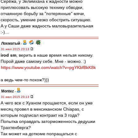
Серёжа, у Зелимхана к жадности можно
приплюсовать высокую технику обводки,
отчаянную борьбу за "потерянные" мячи,
скорость, умение резко обострить ситуацию.
А у Саши даже жадность маловыразительная
:-)...
Лохматый
-
31 июл 2015 23:13
irod sm
, верить в наше время нельзя никому.
Порой даже самому себе. Мне - можно. :)
https://www.youtube.com/watch?v=pgYKbfBkK8k
а ведь чем-то похож?)))
Montez
-
31 июл 2015 23:13
А чего все с Хуаном прощаются, если он уже
месяц провел в мексиканском Chiapas, с
которым подписал контракт на 3 года?
Попытка оправдать заторможенность дедушки
Трахтенберга?
Так может на доткоме попращаться с