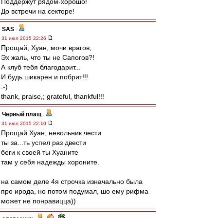
Поддержут рядом-хорошо!
До встречи на секторе!
SAS
-
31 июл 2015 22:26
Прощай, Хуан, мочи врагов,
Эх жаль, что ты не Сапогов?!
А клуб тебя благодарит...
И будь шикарен и побрит!!!
:-)
thank, praise,; grateful, thankful!!!
Черный плащ
-
31 июл 2015 22:10
Прощай Хуан, невольник чести
ты за...ть успел раз двести
беги к своей ты Хуаните
там у себя надежды хороните.
на самом деле 4я строчка изначально была
про ирода, но потом подумал, шо ему рифма
может не понравицца))