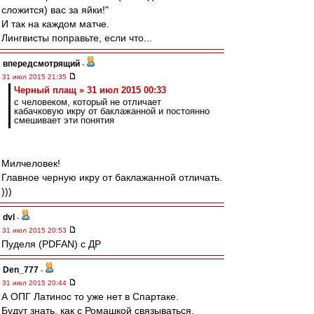
сложится) вас за яйки!"
И так на каждом матче.
Лингвисты поправьте, если что...
впередсмотрящий
-
31 июл 2015 21:35
Черный плащ » 31 июл 2015 00:33
с человеком, который не отличает
кабачковую икру от баклажанной и постоянно
смешивает эти понятия
Милчеловек!
Главное черную икру от баклажанной отличать.
)))
dvl
-
31 июл 2015 20:53
Пуделя (PDFAN) с ДР
Den_777
-
31 июл 2015 20:44
А ОПГ Латинос то уже нет в Спартаке.
Будут знать, как с Ромашкой связываться.