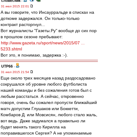
словесник
-
31 июл 2015 22:01
А вы говорите, что Инсаурральде в списках на
доткоме задержался. Он только-только
контракт расторгнул...
Вот журналисты "Газеты.Ру" вообще до сих пор
в прошлом сезоне пребывают:
http://www.gazeta.ru/sport/news/2015/07 ...
5233.shtml
Вот это, я понимаю, задержка :-).
UTP66
-
31 июл 2015 21:54
Еще около трех месяцев назад раздосадовано
сокрушался об уровне любого футболиста
нашей команды и без сожаления готов был с
любым расстаться. А сейчас, откровенно
говоря, очень бы сожалел пропусти ближайший
матч допустим Глушаков или Боккетти,
Комбаров Д. или Мовсисян, любого стало жаль,
вот ведь. Даже задумался а правильно ли
будет менять такого Кирилла на
поправившегося Сергея? А не упоминаемые