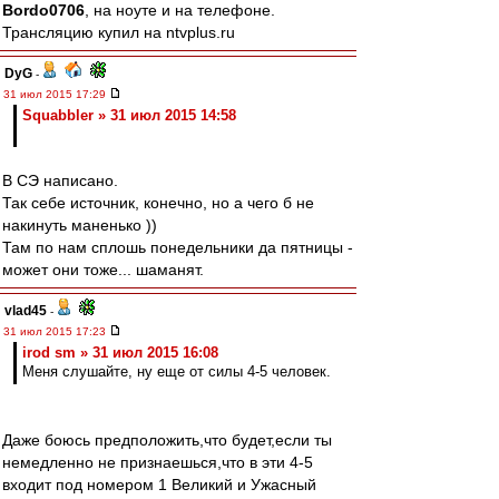
Bordo0706
, на ноуте и на телефоне.
Трансляцию купил на ntvplus.ru
DyG
-
31 июл 2015 17:29
Squabbler » 31 июл 2015 14:58
В СЭ написано.
Так себе источник, конечно, но а чего б не
накинуть маненько ))
Там по нам сплошь понедельники да пятницы -
может они тоже... шаманят.
vlad45
-
31 июл 2015 17:23
irod sm » 31 июл 2015 16:08
Меня слушайте, ну еще от силы 4-5 человек.
Даже боюсь предположить,что будет,если ты
немедленно не признаешься,что в эти 4-5
входит под номером 1 Великий и Ужасный