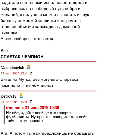
водители спят снами исполненного долга и,
выбравшись на свободный путь добра и
желаний, к полуночи можно выронить из рук
баранку немецкой машинки и нырнуть в
горячие объятия кальвадоса домашней
выделки.
А все разборы – это завтра…
Всё.
СПАРТАК ЧЕМПИОН.
Valentinovich
-
31 июл 2015 15:44
Виталий Мутко: Без могучего Спартака
чемпионат - не чемпионат
petrov13
-
31 июл 2015 15:33
irod sm » 31 июл 2015 10:36
Не обсуждайте вообще что говорят
футболисты. Ну просто - заведите для себя
табу в этом аспекте.
Ага. А потом ты нам предложишь не обращать