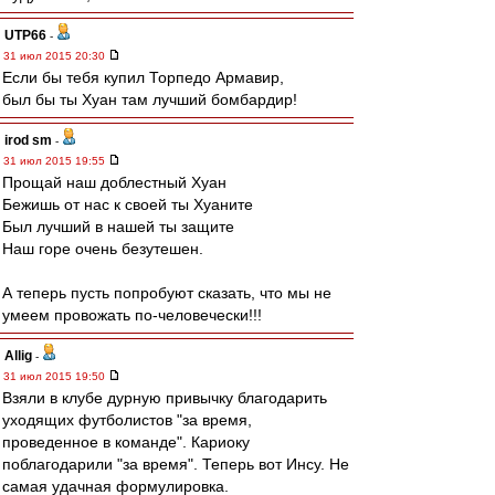
UTP66
-
31 июл 2015 20:30
Если бы тебя купил Торпедо Армавир,
был бы ты Хуан там лучший бомбардир!
irod sm
-
31 июл 2015 19:55
Прощай наш доблестный Хуан
Бежишь от нас к своей ты Хуаните
Был лучший в нашей ты защите
Наш горе очень безутешен.
А теперь пусть попробуют сказать, что мы не
умеем провожать по-человечески!!!
Allig
-
31 июл 2015 19:50
Взяли в клубе дурную привычку благодарить
уходящих футболистов "за время,
проведенное в команде". Кариоку
поблагодарили "за время". Теперь вот Инсу. Не
самая удачная формулировка.