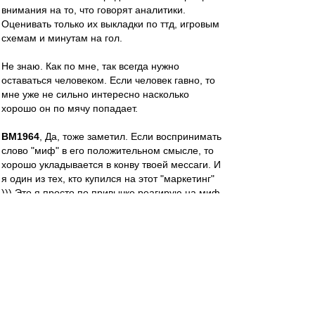
внимания на то, что говорят аналитики.
Оценивать только их выкладки по ттд, игровым
схемам и минутам на гол.
Не знаю. Как по мне, так всегда нужно
оставаться человеком. Если человек гавно, то
мне уже не сильно интересно насколько
хорошо он по мячу попадает.
BM1964
, Да, тоже заметил. Если воспринимать
слово "миф" в его положительном смысле, то
хорошо укладывается в конву твоей мессаги. И
я один из тех, кто купился на этот "маркетинг"
))) Это я просто по привычке реагирую на миф
как на синоним выдумки.
alex68
-
31 июл 2015 15:29
в понедельник, кстати, в 15:00 по мск, ещё и
СМ-2 играет в Красноярске...
так что "истинным болельщикам", имхо, не до
работы будет...