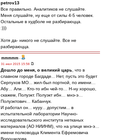
petrov13
Все правильно. Аналитиков не слушайте.
Меня слушайте, ну еще от силы 4-5 человек.
Остальные в худболе не разбираюцца.
:)))
Хотя да- никого не слушайте. Все не
разбираюцца.
mmmmm
-
31 июл 2015 15:58
Дошло до меня, о великий царь
, что в
славном городе Багдаде... Нет, пусть это будет
Серпухов МО... жил-был портной, по имени…
Абу… Али… Кто-то ибн чей-то… Н-ну хорошо,
скажем, Полуэкт. Полуэкт ибн… мнэ-э…
Полуэктович… Кабанчук.
И работал он... нууу... допустим... в
испытательной лаборатории Научно-
исследовательского института нетканых
материалов (АО НИИНМ), что на улице мнэ-э…
имени полководца Климента Ефремовича
Ворошилова.