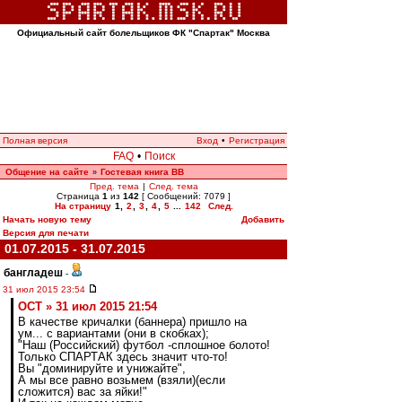
Официальный сайт болельщиков ФК "Спартак" Москва
Полная версия
Вход
•
Регистрация
FAQ
•
Поиск
Общение на сайте
Гостевая книга ВВ
»
Пред. тема
|
След. тема
Страница
1
из
142
[ Сообщений: 7079 ]
На страницу
1
,
2
,
3
,
4
,
5
...
142
След.
Начать новую тему
Добавить
Версия для печати
01.07.2015 - 31.07.2015
бангладеш
-
31 июл 2015 23:54
ОСТ » 31 июл 2015 21:54
В качестве кричалки (баннера) пришло на
ум... с вариантами (они в скобках);
"Наш (Российский) футбол -сплошное болото!
Только СПАРТАК здесь значит что-то!
Вы "доминируйте и унижайте",
А мы все равно возьмем (взяли)(если
сложится) вас за яйки!"