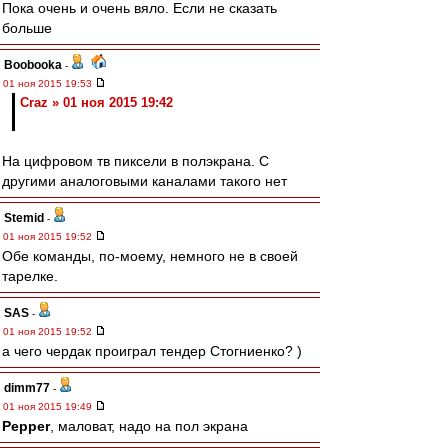
Пока очень и очень вяло. Если не сказать
больше
Boobooka
-
01 ноя 2015 19:53
Craz » 01 ноя 2015 19:42
На цифровом тв пиксели в полэкрана. С
другими аналоговыми каналами такого нет
Stemid
-
01 ноя 2015 19:52
Обе команды, по-моему, немного не в своей
тарелке.
SAS
-
01 ноя 2015 19:52
а чего чердак проиграл тендер Стогниенко? )
dimm77
-
01 ноя 2015 19:49
Pepper
, маловат, надо на пол экрана