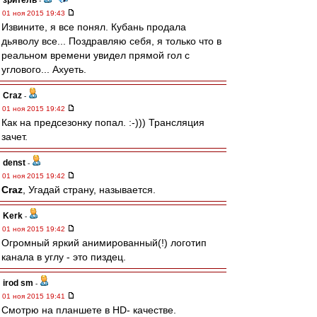
зpитель
-
01 ноя 2015 19:43
Извините, я все понял. Кубань продала
дьяволу все... Поздравляю себя, я только что в
реальном времени увидел прямой гол с
углового... Ахуеть.
Craz
-
01 ноя 2015 19:42
Как на предсезонку попал. :-))) Трансляция
зачет.
denst
-
01 ноя 2015 19:42
Craz
, Угадай страну, называется.
Kerk
-
01 ноя 2015 19:42
Огромный яркий анимированный(!) логотип
канала в углу - это пиздец.
irod sm
-
01 ноя 2015 19:41
Смотрю на планшете в HD- качестве.