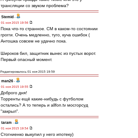
трансляции со звуком проблема?
Stemid
-
01 ноя 2015 19:56
Пока что-то странное. СМ в каком-то состоянии
грогги. Очень медленно, туго, куча ошибок (
Антошка совсем не удачно пока.
Широков бил, защитник вынес из пустых ворот.
Первый опасный момент.
Редактировалось 01 ноя 2015 19:59
man26
-
01 ноя 2015 19:55
Доброго дня!
Торренты ещё какие-нибудь с футболом
остались? А то теперь и allfon.tv мосгорсуд
"закрыл".
taram
-
01 ноя 2015 19:54
Стогниенко выкупил у него ипотеку)