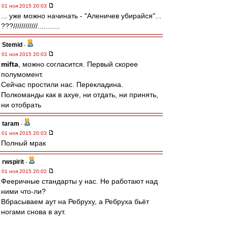
01 ноя 2015 20:03
... уже можно начинать - "Аленичев убирайся"...
???////////////...........
Stemid
-
01 ноя 2015 20:03
mifta
, можно согласится. Первый скорее
полумомент.
Сейчас простили нас. Перекладина.
Полкоманды как в ахуе, ни отдать, ни принять,
ни отобрать
taram
-
01 ноя 2015 20:03
Полный мрак
rwspirit
-
01 ноя 2015 20:02
Фееричные стандарты у нас. Не работают над
ними что-ли?
Вбрасываем аут на Ребруху, а Ребруха бьёт
ногами снова в аут.