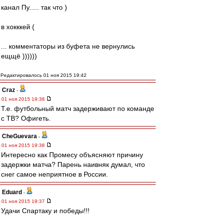
канал Пу..... так что )
в хокккей (
... комментаторы из буфета не вернулись
ещщё ))))))
Редактировалось 01 ноя 2015 19:42
Craz
-
01 ноя 2015 19:38
Т.е. футбольный матч задерживают по команде
с ТВ? Офигеть.
CheGuevara
-
01 ноя 2015 19:38
Интересно как Промесу объясняют причину
задержки матча? Парень наивняк думал, что
снег самое неприятное в России.
Eduard
-
01 ноя 2015 19:37
Удачи Спартаку и победы!!!