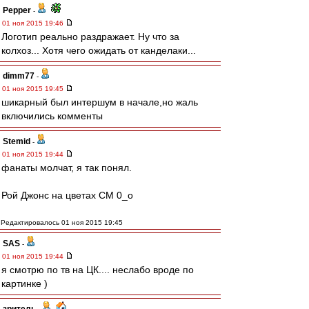
Pepper
-
01 ноя 2015 19:46
Логотип реально раздражает. Ну что за
колхоз... Хотя чего ожидать от канделаки...
dimm77
-
01 ноя 2015 19:45
шикарный был интершум в начале,но жаль
включились комменты
Stemid
-
01 ноя 2015 19:44
фанаты молчат, я так понял.
Рой Джонс на цветах СМ 0_о
Редактировалось 01 ноя 2015 19:45
SAS
-
01 ноя 2015 19:44
я смотрю по тв на ЦК.... неслабо вроде по
картинке )