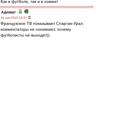
Как в футболе, так и в хоккее!
Адекват
-
01 ноя 2015 19:37
Французское ТВ показывает Спартак-Урал,
комментаторы не понимают, почему
футболисты не выходят))
flint
-
01 ноя 2015 19:37
Вспоминая многочисленные эпик-фейлы с
Зуевым, надеюсь никто не напишет про дебют
Кутепова
Mityaika
-
01 ноя 2015 19:36
Ждем футбол
Редактировалось 01 ноя 2015 19:41
Sharkoff
-
01 ноя 2015 19:34
Это что там? ждут пока хоккей закончится и
команды не выпускают? вот это цирк!!