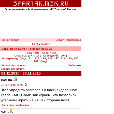
Официальный сайт болельщиков ФК "Спартак" Москва
Полная версия
Вход
•
Регистрация
FAQ
•
Поиск
Общение на сайте
Гостевая книга ВВ
»
Пред. тема
|
След. тема
Страница
137
из
141
[ Сообщений: 7004 ]
На страницу
Пред.
1
...
134
,
135
,
136
,
137
,
138
,
139
,
140
,
141
След.
Начать новую тему
Добавить
Версия для печати
01.11.2015 - 30.11.2015
irod sm
-
01 ноя 2015 20:03
Чтоб упредить разговоры о наскипидаренном
Урале - МЫ САМИ так играем, что позволили
уральцам играть на нашей стороне поля.
Последнее сообщение
SAS
-