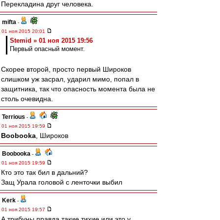
Перекладина друг человека.
mifta
-
01 ноя 2015 20:01
Stemid » 01 ноя 2015 19:56
Первый опасный момент.
Скорее второй, просто первый Широков
слишком уж засрал, ударил мимо, попал в
защитника, так что опасность момента была не
столь очевидна.
Terrious
-
01 ноя 2015 19:59
Boobooka
, Широков
Boobooka
-
01 ноя 2015 19:59
Кто это так бил в дальний?
Защ Урала головой с ленточки выбил
Kerk
-
01 ноя 2015 19:57
А трибуны правда такие тихие или это у