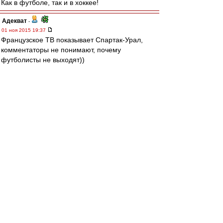
Как в футболе, так и в хоккее!
Адекват
-
01 ноя 2015 19:37
Французское ТВ показывает Спартак-Урал,
комментаторы не понимают, почему
футболисты не выходят))
flint
-
01 ноя 2015 19:37
Вспоминая многочисленные эпик-фейлы с
Зуевым, надеюсь никто не напишет про дебют
Кутепова
Mityaika
-
01 ноя 2015 19:36
Ждем футбол
Редактировалось 01 ноя 2015 19:41
Sharkoff
-
01 ноя 2015 19:34
Это что там? ждут пока хоккей закончится и
команды не выпускают? вот это цирк!!