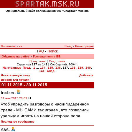
Официальный сайт болельщиков ФК "Спартак" Москва
Полная версия
Вход
•
Регистрация
FAQ
•
Поиск
Общение на сайте
Гостевая книга ВВ
»
Пред. тема
|
След. тема
Страница
137
из
141
[ Сообщений: 7004 ]
На страницу
Пред.
1
...
134
,
135
,
136
,
137
,
138
,
139
,
140
,
141
След.
Начать новую тему
Добавить
Версия для печати
01.11.2015 - 30.11.2015
irod sm
-
01 ноя 2015 20:03
Чтоб упредить разговоры о наскипидаренном
Урале - МЫ САМИ так играем, что позволили
уральцам играть на нашей стороне поля.
Последнее сообщение
SAS
-