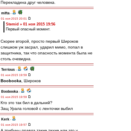
Перекладина друг человека.
mifta
-
01 ноя 2015 20:01
Stemid » 01 ноя 2015 19:56
Первый опасный момент.
Скорее второй, просто первый Широков
слишком уж засрал, ударил мимо, попал в
защитника, так что опасность момента была не
столь очевидна.
Terrious
-
01 ноя 2015 19:59
Boobooka
, Широков
Boobooka
-
01 ноя 2015 19:59
Кто это так бил в дальний?
Защ Урала головой с ленточки выбил
Kerk
-
01 ноя 2015 19:57
А трибуны правда такие тихие или это у