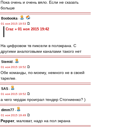
Пока очень и очень вяло. Если не сказать
больше
Boobooka
-
01 ноя 2015 19:53
Craz » 01 ноя 2015 19:42
На цифровом тв пиксели в полэкрана. С
другими аналоговыми каналами такого нет
Stemid
-
01 ноя 2015 19:52
Обе команды, по-моему, немного не в своей
тарелке.
SAS
-
01 ноя 2015 19:52
а чего чердак проиграл тендер Стогниенко? )
dimm77
-
01 ноя 2015 19:49
Pepper
, маловат, надо на пол экрана