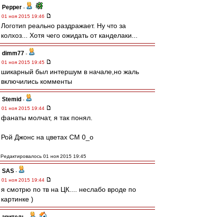
Pepper
-
01 ноя 2015 19:46
Логотип реально раздражает. Ну что за
колхоз... Хотя чего ожидать от канделаки...
dimm77
-
01 ноя 2015 19:45
шикарный был интершум в начале,но жаль
включились комменты
Stemid
-
01 ноя 2015 19:44
фанаты молчат, я так понял.
Рой Джонс на цветах СМ 0_о
Редактировалось 01 ноя 2015 19:45
SAS
-
01 ноя 2015 19:44
я смотрю по тв на ЦК.... неслабо вроде по
картинке )