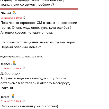
трансляции со звуком проблема?
Stemid
-
01 ноя 2015 19:56
Пока что-то странное. СМ в каком-то состоянии
грогги. Очень медленно, туго, куча ошибок (
Антошка совсем не удачно пока.
Широков бил, защитник вынес из пустых ворот.
Первый опасный момент.
Редактировалось 01 ноя 2015 19:59
man26
-
01 ноя 2015 19:55
Доброго дня!
Торренты ещё какие-нибудь с футболом
остались? А то теперь и allfon.tv мосгорсуд
"закрыл".
taram
-
01 ноя 2015 19:54
Стогниенко выкупил у него ипотеку)