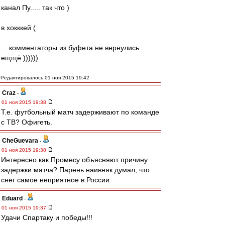
канал Пу..... так что )
в хокккей (
... комментаторы из буфета не вернулись
ещщё ))))))
Редактировалось 01 ноя 2015 19:42
Craz
-
01 ноя 2015 19:38
Т.е. футбольный матч задерживают по команде
с ТВ? Офигеть.
CheGuevara
-
01 ноя 2015 19:38
Интересно как Промесу объясняют причину
задержки матча? Парень наивняк думал, что
снег самое неприятное в России.
Eduard
-
01 ноя 2015 19:37
Удачи Спартаку и победы!!!