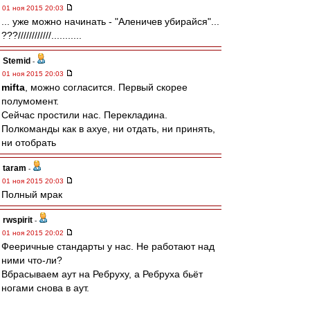
01 ноя 2015 20:03
... уже можно начинать - "Аленичев убирайся"...
???////////////...........
Stemid
-
01 ноя 2015 20:03
mifta
, можно согласится. Первый скорее
полумомент.
Сейчас простили нас. Перекладина.
Полкоманды как в ахуе, ни отдать, ни принять,
ни отобрать
taram
-
01 ноя 2015 20:03
Полный мрак
rwspirit
-
01 ноя 2015 20:02
Фееричные стандарты у нас. Не работают над
ними что-ли?
Вбрасываем аут на Ребруху, а Ребруха бьёт
ногами снова в аут.