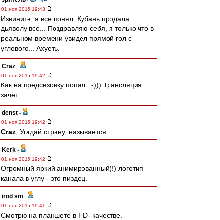
зpитель
-
01 ноя 2015 19:43
Извините, я все понял. Кубань продала
дьяволу все... Поздравляю себя, я только что в
реальном времени увидел прямой гол с
углового... Ахуеть.
Craz
-
01 ноя 2015 19:42
Как на предсезонку попал. :-))) Трансляция
зачет.
denst
-
01 ноя 2015 19:42
Craz
, Угадай страну, называется.
Kerk
-
01 ноя 2015 19:42
Огромный яркий анимированный(!) логотип
канала в углу - это пиздец.
irod sm
-
01 ноя 2015 19:41
Смотрю на планшете в HD- качестве.