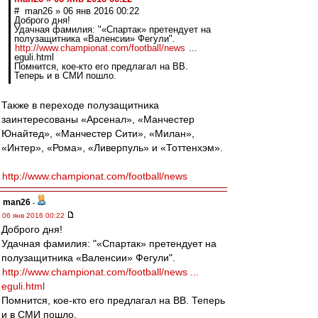
# man26 » 06 янв 2016 00:22
Доброго дня!
Удачная фамилия: "«Спартак» претендует на
полузащитника «Валенсии» Фегули".
http://www.championat.com/football/news
...
eguli.html
Помнится, кое-кто его предлагал на ВВ.
Теперь и в СМИ пошло.
Также в переходе полузащитника
заинтересованы «Арсенал», «Манчестер
Юнайтед», «Манчестер Сити», «Милан»,
«Интер», «Рома», «Ливерпуль» и «Тоттенхэм».
http://www.championat.com/football/news
man26
-
06 янв 2016 00:22
Доброго дня!
Удачная фамилия: "«Спартак» претендует на
полузащитника «Валенсии» Фегули".
http://www.championat.com/football/news ...
eguli.html
Помнится, кое-кто его предлагал на ВВ. Теперь
и в СМИ пошло.