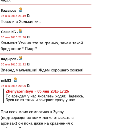
надо.
Кадыров
-
05 янв 2016 21:49
Повели в Хельсинки..
Саша КБ
-
05 янв 2016 21:30
Коммент Уткина это за гранью, зачем такой
бред нести? Пиар?
Кадыров
-
05 янв 2016 21:22
Вперед мальчишки!!Ждем хорошего хоккея!!
mib83
-
05 янв 2016 20:05
ZhenyaSinitsyn » 05 янв 2016 17:26
По арендам у нас яковлевы ходят. Надеюсь,
Зуев не из таких и заиграет сразу у нас.
При всех моих симпатиях к Зуеву
(подтверждение коим легко отыскать в
архивах) он пока даже на сравнения с