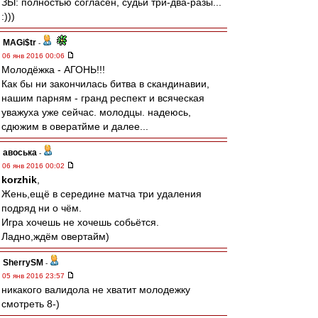
ЗЫ: полностью согласен, судьи три-два-разы...
:)))
MAGi$tr
-
06 янв 2016 00:06
Молодёжка - АГОНЬ!!!
Как бы ни закончилась битва в скандинавии,
нашим парням - гранд респект и всяческая
уважуха уже сейчас. молодцы. надеюсь,
сдюжим в овератйме и далее...
авоська
-
06 янв 2016 00:02
korzhik
,
Жень,ещё в середине матча три удаления
подряд ни о чём.
Игра хочешь не хочешь собьётся.
Ладно,ждём овертайм)
SherrySM
-
05 янв 2016 23:57
никакого валидола не хватит молодежку
смотреть 8-)