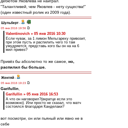
дебютом Яковлева не наиграл.
"Талантливей, чем Яковлев - нету существа!"
(один известный ролик из 2009 года).
Шульберт
-
05 янв 2016 19:56
Valentinovich » 05 янв 2016 10:30
Если чувак, за 1 лимон Мельгареху привозит,
при этом пусть и распилить чего то там
умудряется, представь кого бы он на на 6
мил привез?
Привёз бы абсолютно то же самое,
но,
распилил бы больше.
Жентяй
-
05 янв 2016 19:23
Garifullin
,
Garifullin » 05 янв 2016 16:53
А что он наговорил?(вкратце если это
возможно). Или просто не сказал, что матч
состоялся благодаря Канделаки?
вот посмотри, он или пьяный или явно не в
себе