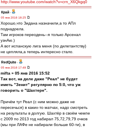
http://www.youtube.com/watch?v=crn_X6Qkgq0
Край
-
05 янв 2016 18:25
Хорошо,что Зидана назначили,а то АПл
поднадоела.
Там игроков переодень--я только Арсенал
узнАю.)
А вот испанскую лига меня (по дилетантству)
не цепляла,а теперь интересно стало.
RedQuite
-
05 янв 2016 17:49
mifta » 05 янв 2016 15:52
Так вот, на деле даже "Реал" не будет
иметь "Зенит" регулярно по 5:0, что уж
говорить о "Шахтере".
Причём тут Реал (с ним можно даже не
пересечься) в каких-то матчах, надо смотреть
на результаты в долгую. Шахтёр в своём чемпе
с 2009 по 2013 год набирал 75,72,79,79 очков
(мы при ЛАФе не набирали больше 60-ти), в