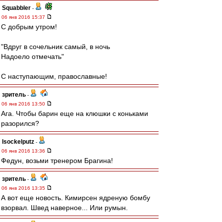
Squabbler
-
06 янв 2016 15:37
С добрым утром!
"Вдруг в сочельник самый, в ночь
Надоело отмечать"
С наступающим, православные!
зpитель
-
06 янв 2016 13:50
Ага. Чтобы барин еще на клюшки с коньками
разорился?
Isockelputz
-
06 янв 2016 13:36
Федун, возьми тренером Брагина!
зpитель
-
06 янв 2016 13:35
А вот еще новость. Кимирсен ядреную бомбу
взорвал. Швед наверное... Или румын.