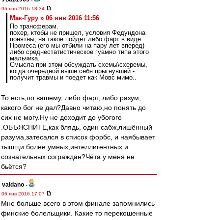
06 янв 2016 18:34
Мак-Гуру » 06 янв 2016 11:56
По трансферам.
похер, ктобы не пришел, условия Федундона
понятны, на такое пойдет либо фарт в виде
Промеса (его мы отбили на пару лет вперед)
либо среднестатистическое гуамно типа этого
мальчика.
Смысла при этом обсуждать схемы\схеремы,
когда очередной выше себя прыгнувший -
получит травмы и поедет как Мовс мимо..
То есть,по вашему, либо фарт, либо разум,
какого бог не дал?Давно читаю,но понять до
сих не могу.Ну не доходит до убогого
.ОБЪЯСНИТЕ,как блядь, один сабж,лишённый
разума,затесался в список форбс, и наябывает
тышщи более умных,интеллигентных и
сознательных сограждан?Чёта у меня не
бьётся?
valdano
-
06 янв 2016 17:07
Мне больше всего в этом финале запомнились
финские болельщики. Какие то перекошенные