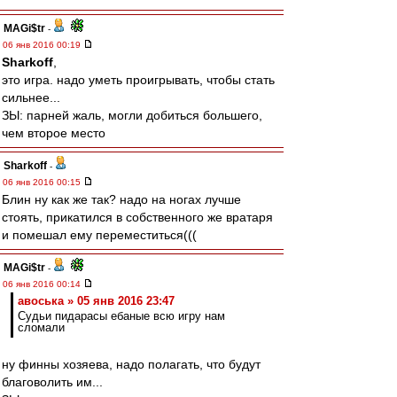
MAGi$tr
-
06 янв 2016 00:19
Sharkoff
,
это игра. надо уметь проигрывать, чтобы стать
сильнее...
ЗЫ: парней жаль, могли добиться большего,
чем второе место
Sharkoff
-
06 янв 2016 00:15
Блин ну как же так? надо на ногах лучше
стоять, прикатился в собственного же вратаря
и помешал ему переместиться(((
MAGi$tr
-
06 янв 2016 00:14
авоська » 05 янв 2016 23:47
Судьи пидарасы ебаные всю игру нам
сломали
ну финны хозяева, надо полагать, что будут
благоволить им...