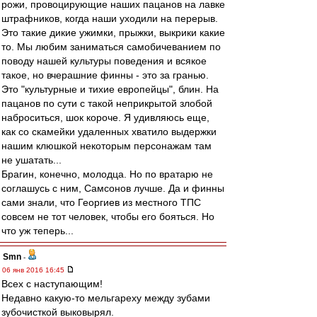
рожи, провоцирующие наших пацанов на лавке
штрафников, когда наши уходили на перерыв.
Это такие дикие ужимки, прыжки, выкрики какие
то. Мы любим заниматься самобичеванием по
поводу нашей культуры поведения и всякое
такое, но вчерашние финны - это за гранью.
Это "культурные и тихие европейцы", блин. На
пацанов по сути с такой неприкрытой злобой
наброситься, шок короче. Я удивляюсь еще,
как со скамейки удаленных хватило выдержки
нашим клюшкой некоторым персонажам там
не ушатать...
Брагин, конечно, молодца. Но по вратарю не
соглашусь с ним, Самсонов лучше. Да и финны
сами знали, что Георгиев из местного ТПС
совсем не тот человек, чтобы его бояться. Но
что уж теперь...
Smn
-
06 янв 2016 16:45
Всех с наступающим!
Недавно какую-то мельгареху между зубами
зубочисткой выковырял.