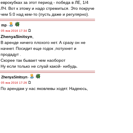
еврокубках за этот период - победа в ЛЕ, 1/4
ЛЧ. Вот к этому и надо стремиться. Это покруче
чем 5:0 над кем-то (пусть даже и регулярно).
mp
-
05 янв 2016 17:34
ZhenyaSinitsyn
,
В аренде ничего плохого нет. А сразу он не
начнет. Посидит еще годок ,потухнет и
продадут .
Скорее так бывает чем наоборот
Ну если только не слуай какой- нибудь.
ZhenyaSinitsyn
-
05 янв 2016 17:26
По арендам у нас яковлевы ходят. Надеюсь,
Зуев не из таких и заиграет сразу у нас.
Там вон "Валера" Реал возглавил) уже и пресс-
конференцию в манере дал. Жалко только, что
"Федун" тамошний совсем не жмот, интересно
было бы посмотреть)