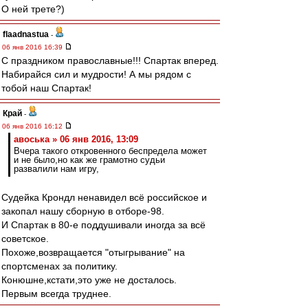
О ней трете?)
flaadnastua
-
06 янв 2016 16:39
С праздником православные!!! Спартак вперед.
Набирайся сил и мудрости! А мы рядом с
тобой наш Спартак!
Край
-
06 янв 2016 16:12
авоська » 06 янв 2016, 13:09
Вчера такого откровенного беспредела может
и не было,но как же грамотно судьи
развалили нам игру,
Судейка Крондл ненавидел всё российское и
закопал нашу сборную в отборе-98.
И Спартак в 80-е поддушивали иногда за всё
советское.
Похоже,возвращается "отыгрывание" на
спортсменах за политику.
Конюшне,кстати,это уже не досталось.
Первым всегда труднее.