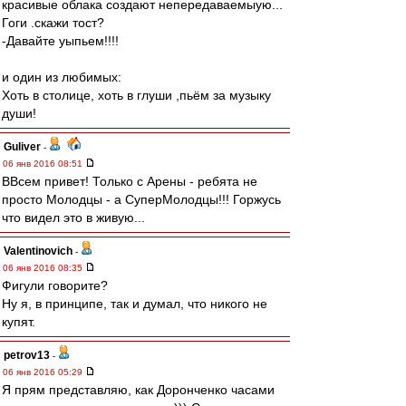
красивые облака создают непередаваемыую...
Гоги .скажи тост?
-Давайте уыпьем!!!!
и один из любимых:
Хоть в столице, хоть в глуши ,пьём за музыку
души!
Guliver
-
06 янв 2016 08:51
ВВсем привет! Только с Арены - ребята не
просто Молодцы - а СуперМолодцы!!! Горжусь
что видел это в живую...
Valentinovich
-
06 янв 2016 08:35
Фигули говорите?
Ну я, в принципе, так и думал, что никого не
купят.
petrov13
-
06 янв 2016 05:29
Я прям представляю, как Доронченко часами