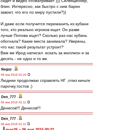
сидит и видео отсматривает ))) Селекционер,
блин. Интересно, как быстро с ним барин
завоет, что его по миру пустили?))
И даже если получится переманить из кубани
того, кто реально игроков ищет. Он разве
лучше Попова ищет? Сколько раз нас кубань
обогнала? Какие места занимала? Уверены,
что нас такой результат устроит?
Вам же Ирод написал: искать за миллион и за
десять - не одно и то же.
Negoz
-
06 янв 2016 02:20
Людиии продолжаю справлять НГ ,плиз киньте
парочку,тостов ;)
Den_777
-
06 янв 2016 02:11
Денисов!!! Денисов!!!
Den_777
-
06 янв 2016 01:11
man26 » 06 янв 2016 00:22