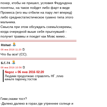
похер, ктобы не пришел, условия Федундона
понятны, на такое пойдет либо фарт в виде
Промеса (его мы отбили на пару лет вперед)
либо среднестатистическое гуамно типа этого
мальчика.
Смысла при этом обсуждать схемы\схеремы,
когда очередной выше себя прыгнувший -
получит травмы и поедет как Мовс мимо..
Rishad
-
06 янв 2016 11:20
Что бы все! (СС).
Б.Г.-74
-
06 янв 2016 10:56
Negoz » 06 янв 2016 02:20
Людиии продолжаю справлять НГ ,плиз
киньте парочку,тостов
Гиви,скажи тост?
-Далеко,далеко в горах,где утреннее солнце и