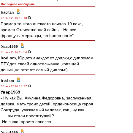
Последнее сообщение
kapitan
-
06 янв 2016 19:10
Пример тонкого анекдота начала 19 века,
времен Отечественной войны: "Не все
французы мерзавцы, но buona parte".
Увар1969
-
06 янв 2016 18:54
irod sm
, Юр,это анекдот от доярки,с дипломом
ПТУ,для своей односельчанке ,копящей
деньги,на этот же самый диплом:)
irod sm
-
06 янв 2016 18:37
Увар1969
- Ну как Вы, Акулина Федоровна, заслуженная
доярка, мать троих детей, орденоносица героя
Соцтруда, уважаемый человек, как , ну как
......вы стали проституткой?
-Не знаю, просто повезло.
Увар1969
-