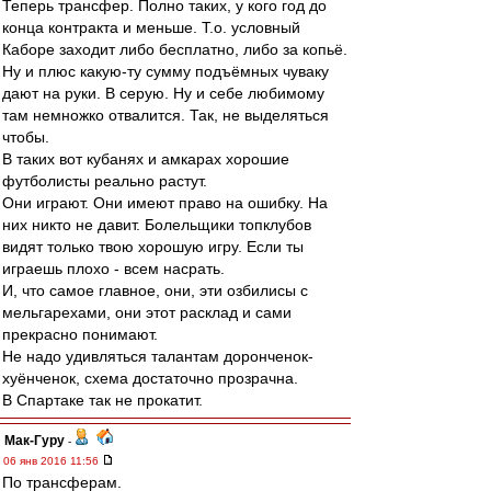
Теперь трансфер. Полно таких, у кого год до
конца контракта и меньше. Т.о. условный
Каборе заходит либо бесплатно, либо за копьё.
Ну и плюс какую-ту сумму подъёмных чуваку
дают на руки. В серую. Ну и себе любимому
там немножко отвалится. Так, не выделяться
чтобы.
В таких вот кубанях и амкарах хорошие
футболисты реально растут.
Они играют. Они имеют право на ошибку. На
них никто не давит. Болельщики топклубов
видят только твою хорошую игру. Если ты
играешь плохо - всем насрать.
И, что самое главное, они, эти озбилисы с
мельгарехами, они этот расклад и сами
прекрасно понимают.
Не надо удивляться талантам доронченок-
хуёнченок, схема достаточно прозрачна.
В Спартаке так не прокатит.
Мак-Гуру
-
06 янв 2016 11:56
По трансферам.