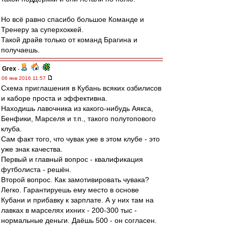
Но всё равно спасибо большое Команде и
Тренеру за суперхоккей.
Такой драйв только от команд Брагина и
получаешь.
Grex
-
06 янв 2016 11:57
Схема приглашения в Кубань всяких озбилисов
и каборе проста и эффективна.
Находишь лавочника из какого-нибудь Аякса,
Бенфики, Марселя и т.п., такого полутопового
клуба.
Сам факт того, что чувак уже в этом клубе - это
уже знак качества.
Первый и главный вопрос - квалификация
футболиста - решён.
Второй вопрос. Как замотивировать чувака?
Легко. Гарантируешь ему место в основе
Кубани и прибавку к зарплате. А у них там на
лавках в марселях ихних - 200-300 тыс -
нормальные деньги. Даёшь 500 - он согласен.