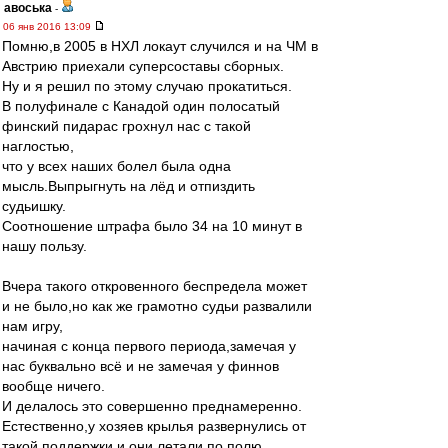
авоська
-
06 янв 2016 13:09
Помню,в 2005 в НХЛ локаут случился и на ЧМ в
Австрию приехали суперсоставы сборных.
Ну и я решил по этому случаю прокатиться.
В полуфинале с Канадой один полосатый
финский пидарас грохнул нас с такой
наглостью,
что у всех наших болел была одна
мысль.Выпрыгнуть на лёд и отпиздить
судьишку.
Соотношение штрафа было 34 на 10 минут в
нашу пользу.
Вчера такого откровенного беспредела может
и не было,но как же грамотно судьи развалили
нам игру,
начиная с конца первого периода,замечая у
нас буквально всё и не замечая у финнов
вообще ничего.
И делалось это совершенно преднамеренно.
Естественно,у хозяев крылья развернулись от
такой поддержки и они летали по полю.