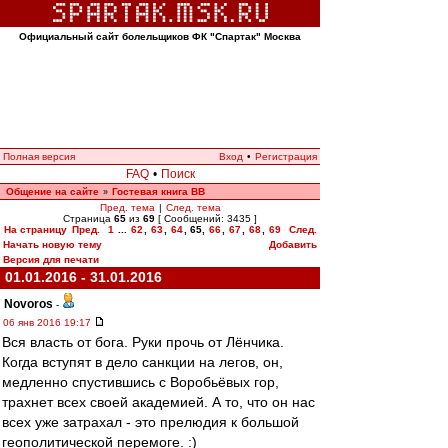
Официальный сайт болельщиков ФК "Спартак" Москва
Полная версия
Вход
•
Регистрация
FAQ
•
Поиск
Общение на сайте
Гостевая книга ВВ
»
Пред. тема
|
След. тема
Страница
65
из
69
[ Сообщений: 3435 ]
На страницу
Пред.
1
...
62
,
63
,
64
,
65
,
66
,
67
,
68
,
69
След.
Начать новую тему
Добавить
Версия для печати
01.01.2016 - 31.01.2016
Novoros
-
06 янв 2016 19:17
Вся власть от бога. Руки прочь от Лёнчика.
Когда вступят в дело санкции на легов, он,
медленно спустившись с Воробьёвых гор,
трахнет всех своей академией. А то, что он нас
всех уже затрахал - это прелюдия к большой
геополитической перемоге. :)