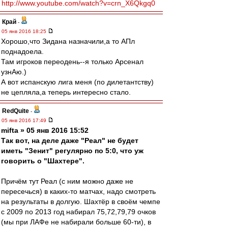
http://www.youtube.com/watch?v=crn_X6Qkgq0
Край
-
05 янв 2016 18:25
Хорошо,что Зидана назначили,а то АПл
поднадоела.
Там игроков переодень--я только Арсенал
узнАю.)
А вот испанскую лига меня (по дилетантству)
не цепляла,а теперь интересно стало.
RedQuite
-
05 янв 2016 17:49
mifta » 05 янв 2016 15:52
Так вот, на деле даже "Реал" не будет
иметь "Зенит" регулярно по 5:0, что уж
говорить о "Шахтере".
Причём тут Реал (с ним можно даже не
пересечься) в каких-то матчах, надо смотреть
на результаты в долгую. Шахтёр в своём чемпе
с 2009 по 2013 год набирал 75,72,79,79 очков
(мы при ЛАФе не набирали больше 60-ти), в