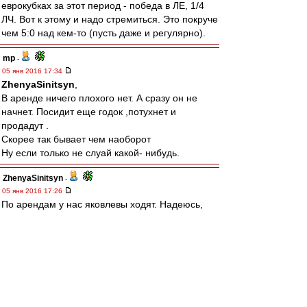
еврокубках за этот период - победа в ЛЕ, 1/4
ЛЧ. Вот к этому и надо стремиться. Это покруче
чем 5:0 над кем-то (пусть даже и регулярно).
mp
-
05 янв 2016 17:34
ZhenyaSinitsyn
,
В аренде ничего плохого нет. А сразу он не
начнет. Посидит еще годок ,потухнет и
продадут .
Скорее так бывает чем наоборот
Ну если только не слуай какой- нибудь.
ZhenyaSinitsyn
-
05 янв 2016 17:26
По арендам у нас яковлевы ходят. Надеюсь,
Зуев не из таких и заиграет сразу у нас.
Там вон "Валера" Реал возглавил) уже и пресс-
конференцию в манере дал. Жалко только, что
"Федун" тамошний совсем не жмот, интересно
было бы посмотреть)