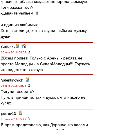
красивые облака создают непередаваемыую...
Гоги .скажи тост?
-Давайте уыпьем!!!!
и один из любимых:
Хоть в столице, хоть в глуши ,пьём за музыку
души!
Guliver
-
06 янв 2016 08:51
ВВсем привет! Только с Арены - ребята не
просто Молодцы - а СуперМолодцы!!! Горжусь
что видел это в живую...
Valentinovich
-
06 янв 2016 08:35
Фигули говорите?
Ну я, в принципе, так и думал, что никого не
купят.
petrov13
-
06 янв 2016 05:29
Я прям представляю, как Доронченко часами