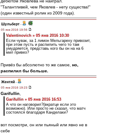
дебютом Яковлева не наиграл.
"Талантливей, чем Яковлев - нету существа!"
(один известный ролик из 2009 года).
Шульберт
-
05 янв 2016 19:56
Valentinovich » 05 янв 2016 10:30
Если чувак, за 1 лимон Мельгареху привозит,
при этом пусть и распилить чего то там
умудряется, представь кого бы он на на 6
мил привез?
Привёз бы абсолютно то же самое,
но,
распилил бы больше.
Жентяй
-
05 янв 2016 19:23
Garifullin
,
Garifullin » 05 янв 2016 16:53
А что он наговорил?(вкратце если это
возможно). Или просто не сказал, что матч
состоялся благодаря Канделаки?
вот посмотри, он или пьяный или явно не в
себе