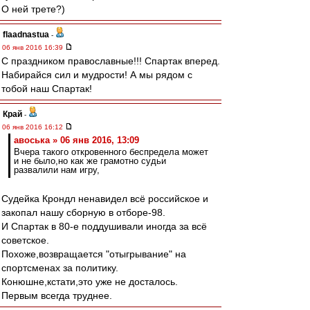
О ней трете?)
flaadnastua
-
06 янв 2016 16:39
С праздником православные!!! Спартак вперед.
Набирайся сил и мудрости! А мы рядом с
тобой наш Спартак!
Край
-
06 янв 2016 16:12
авоська » 06 янв 2016, 13:09
Вчера такого откровенного беспредела может
и не было,но как же грамотно судьи
развалили нам игру,
Судейка Крондл ненавидел всё российское и
закопал нашу сборную в отборе-98.
И Спартак в 80-е поддушивали иногда за всё
советское.
Похоже,возвращается "отыгрывание" на
спортсменах за политику.
Конюшне,кстати,это уже не досталось.
Первым всегда труднее.