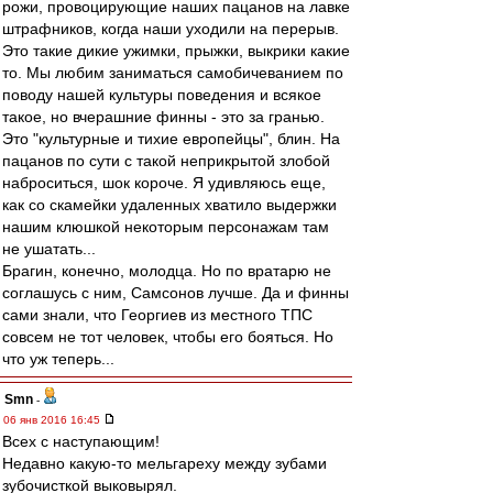
рожи, провоцирующие наших пацанов на лавке
штрафников, когда наши уходили на перерыв.
Это такие дикие ужимки, прыжки, выкрики какие
то. Мы любим заниматься самобичеванием по
поводу нашей культуры поведения и всякое
такое, но вчерашние финны - это за гранью.
Это "культурные и тихие европейцы", блин. На
пацанов по сути с такой неприкрытой злобой
наброситься, шок короче. Я удивляюсь еще,
как со скамейки удаленных хватило выдержки
нашим клюшкой некоторым персонажам там
не ушатать...
Брагин, конечно, молодца. Но по вратарю не
соглашусь с ним, Самсонов лучше. Да и финны
сами знали, что Георгиев из местного ТПС
совсем не тот человек, чтобы его бояться. Но
что уж теперь...
Smn
-
06 янв 2016 16:45
Всех с наступающим!
Недавно какую-то мельгареху между зубами
зубочисткой выковырял.