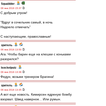
Squabbler
-
06 янв 2016 15:37
С добрым утром!
"Вдруг в сочельник самый, в ночь
Надоело отмечать"
С наступающим, православные!
зpитель
-
06 янв 2016 13:50
Ага. Чтобы барин еще на клюшки с коньками
разорился?
Isockelputz
-
06 янв 2016 13:36
Федун, возьми тренером Брагина!
зpитель
-
06 янв 2016 13:35
А вот еще новость. Кимирсен ядреную бомбу
взорвал. Швед наверное... Или румын.