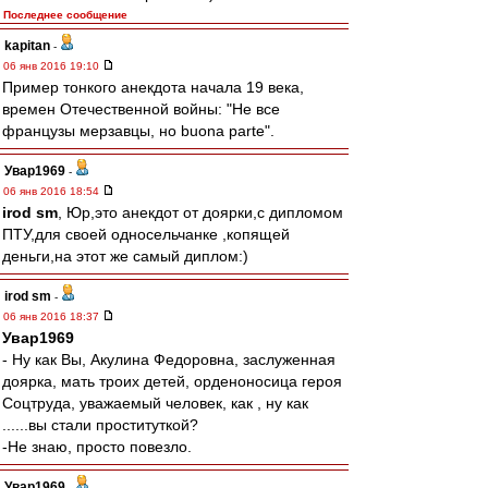
Последнее сообщение
kapitan
-
06 янв 2016 19:10
Пример тонкого анекдота начала 19 века,
времен Отечественной войны: "Не все
французы мерзавцы, но buona parte".
Увар1969
-
06 янв 2016 18:54
irod sm
, Юр,это анекдот от доярки,с дипломом
ПТУ,для своей односельчанке ,копящей
деньги,на этот же самый диплом:)
irod sm
-
06 янв 2016 18:37
Увар1969
- Ну как Вы, Акулина Федоровна, заслуженная
доярка, мать троих детей, орденоносица героя
Соцтруда, уважаемый человек, как , ну как
......вы стали проституткой?
-Не знаю, просто повезло.
Увар1969
-