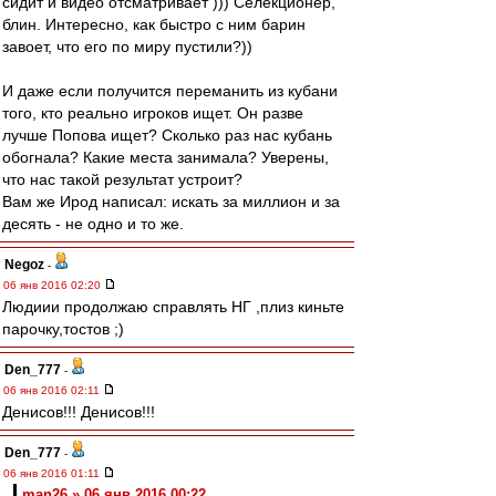
сидит и видео отсматривает ))) Селекционер,
блин. Интересно, как быстро с ним барин
завоет, что его по миру пустили?))
И даже если получится переманить из кубани
того, кто реально игроков ищет. Он разве
лучше Попова ищет? Сколько раз нас кубань
обогнала? Какие места занимала? Уверены,
что нас такой результат устроит?
Вам же Ирод написал: искать за миллион и за
десять - не одно и то же.
Negoz
-
06 янв 2016 02:20
Людиии продолжаю справлять НГ ,плиз киньте
парочку,тостов ;)
Den_777
-
06 янв 2016 02:11
Денисов!!! Денисов!!!
Den_777
-
06 янв 2016 01:11
man26 » 06 янв 2016 00:22