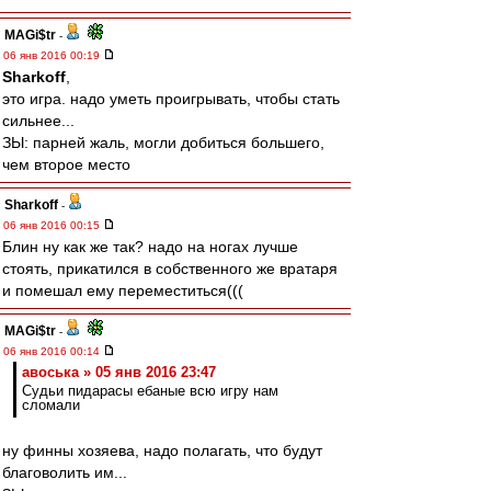
MAGi$tr
-
06 янв 2016 00:19
Sharkoff
,
это игра. надо уметь проигрывать, чтобы стать
сильнее...
ЗЫ: парней жаль, могли добиться большего,
чем второе место
Sharkoff
-
06 янв 2016 00:15
Блин ну как же так? надо на ногах лучше
стоять, прикатился в собственного же вратаря
и помешал ему переместиться(((
MAGi$tr
-
06 янв 2016 00:14
авоська » 05 янв 2016 23:47
Судьи пидарасы ебаные всю игру нам
сломали
ну финны хозяева, надо полагать, что будут
благоволить им...