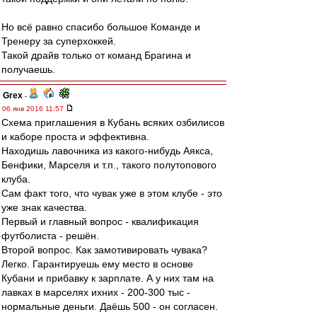
Но всё равно спасибо большое Команде и
Тренеру за суперхоккей.
Такой драйв только от команд Брагина и
получаешь.
Grex
-
06 янв 2016 11:57
Схема приглашения в Кубань всяких озбилисов
и каборе проста и эффективна.
Находишь лавочника из какого-нибудь Аякса,
Бенфики, Марселя и т.п., такого полутопового
клуба.
Сам факт того, что чувак уже в этом клубе - это
уже знак качества.
Первый и главный вопрос - квалификация
футболиста - решён.
Второй вопрос. Как замотивировать чувака?
Легко. Гарантируешь ему место в основе
Кубани и прибавку к зарплате. А у них там на
лавках в марселях ихних - 200-300 тыс -
нормальные деньги. Даёшь 500 - он согласен.