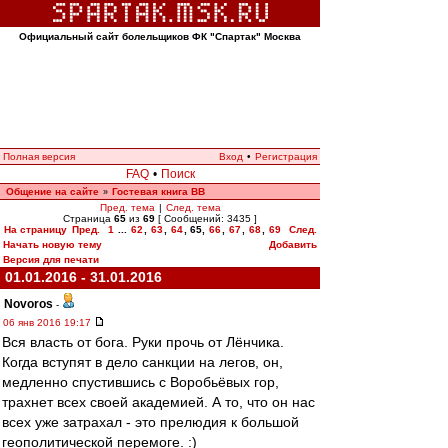
Официальный сайт болельщиков ФК "Спартак" Москва
Полная версия
Вход
•
Регистрация
FAQ
•
Поиск
Общение на сайте
Гостевая книга ВВ
»
Пред. тема
|
След. тема
Страница
65
из
69
[ Сообщений: 3435 ]
На страницу
Пред.
1
...
62
,
63
,
64
,
65
,
66
,
67
,
68
,
69
След.
Начать новую тему
Добавить
Версия для печати
01.01.2016 - 31.01.2016
Novoros
-
06 янв 2016 19:17
Вся власть от бога. Руки прочь от Лёнчика.
Когда вступят в дело санкции на легов, он,
медленно спустившись с Воробьёвых гор,
трахнет всех своей академией. А то, что он нас
всех уже затрахал - это прелюдия к большой
геополитической перемоге. :)