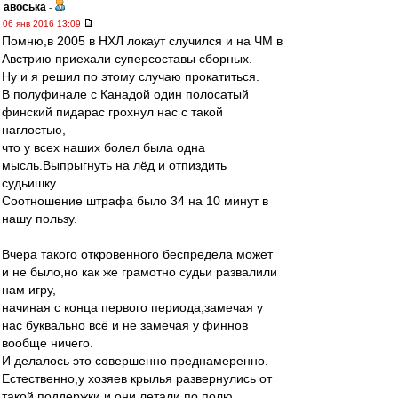
авоська
-
06 янв 2016 13:09
Помню,в 2005 в НХЛ локаут случился и на ЧМ в
Австрию приехали суперсоставы сборных.
Ну и я решил по этому случаю прокатиться.
В полуфинале с Канадой один полосатый
финский пидарас грохнул нас с такой
наглостью,
что у всех наших болел была одна
мысль.Выпрыгнуть на лёд и отпиздить
судьишку.
Соотношение штрафа было 34 на 10 минут в
нашу пользу.
Вчера такого откровенного беспредела может
и не было,но как же грамотно судьи развалили
нам игру,
начиная с конца первого периода,замечая у
нас буквально всё и не замечая у финнов
вообще ничего.
И делалось это совершенно преднамеренно.
Естественно,у хозяев крылья развернулись от
такой поддержки и они летали по полю.