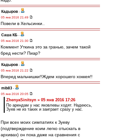
надо.
Кадыров
-
05 янв 2016 21:49
Повели в Хельсинки..
Саша КБ
-
05 янв 2016 21:30
Коммент Уткина это за гранью, зачем такой
бред нести? Пиар?
Кадыров
-
05 янв 2016 21:22
Вперед мальчишки!!Ждем хорошего хоккея!!
mib83
-
05 янв 2016 20:05
ZhenyaSinitsyn » 05 янв 2016 17:26
По арендам у нас яковлевы ходят. Надеюсь,
Зуев не из таких и заиграет сразу у нас.
При всех моих симпатиях к Зуеву
(подтверждение коим легко отыскать в
архивах) он пока даже на сравнения с