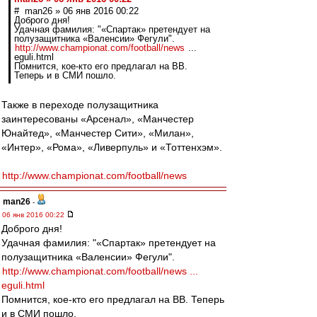
# man26 » 06 янв 2016 00:22
Доброго дня!
Удачная фамилия: "«Спартак» претендует на
полузащитника «Валенсии» Фегули".
http://www.championat.com/football/news
...
eguli.html
Помнится, кое-кто его предлагал на ВВ.
Теперь и в СМИ пошло.
Также в переходе полузащитника
заинтересованы «Арсенал», «Манчестер
Юнайтед», «Манчестер Сити», «Милан»,
«Интер», «Рома», «Ливерпуль» и «Тоттенхэм».
http://www.championat.com/football/news
man26
-
06 янв 2016 00:22
Доброго дня!
Удачная фамилия: "«Спартак» претендует на
полузащитника «Валенсии» Фегули".
http://www.championat.com/football/news ...
eguli.html
Помнится, кое-кто его предлагал на ВВ. Теперь
и в СМИ пошло.