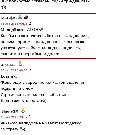
ЗЫ: полностью согласен, судьи три-два-разы...
:)))
MAGi$tr
-
06 янв 2016 00:06
Молодёжка - АГОНЬ!!!
Как бы ни закончилась битва в скандинавии,
нашим парням - гранд респект и всяческая
уважуха уже сейчас. молодцы. надеюсь,
сдюжим в овератйме и далее...
авоська
-
06 янв 2016 00:02
korzhik
,
Жень,ещё в середине матча три удаления
подряд ни о чём.
Игра хочешь не хочешь собьётся.
Ладно,ждём овертайм)
SherrySM
-
05 янв 2016 23:57
никакого валидола не хватит молодежку
смотреть 8-)