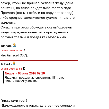
похер, ктобы не пришел, условия Федундона
понятны, на такое пойдет либо фарт в виде
Промеса (его мы отбили на пару лет вперед)
либо среднестатистическое гуамно типа этого
мальчика.
Смысла при этом обсуждать схемы\схеремы,
когда очередной выше себя прыгнувший -
получит травмы и поедет как Мовс мимо..
Rishad
-
06 янв 2016 11:20
Что бы все! (СС).
Б.Г.-74
-
06 янв 2016 10:56
Negoz » 06 янв 2016 02:20
Людиии продолжаю справлять НГ ,плиз
киньте парочку,тостов
Гиви,скажи тост?
-Далеко,далеко в горах,где утреннее солнце и