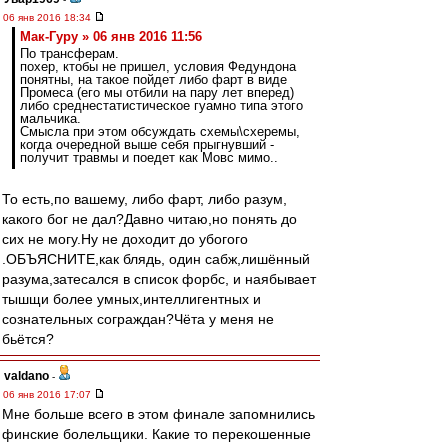
06 янв 2016 18:34
Мак-Гуру » 06 янв 2016 11:56
По трансферам.
похер, ктобы не пришел, условия Федундона
понятны, на такое пойдет либо фарт в виде
Промеса (его мы отбили на пару лет вперед)
либо среднестатистическое гуамно типа этого
мальчика.
Смысла при этом обсуждать схемы\схеремы,
когда очередной выше себя прыгнувший -
получит травмы и поедет как Мовс мимо..
То есть,по вашему, либо фарт, либо разум,
какого бог не дал?Давно читаю,но понять до
сих не могу.Ну не доходит до убогого
.ОБЪЯСНИТЕ,как блядь, один сабж,лишённый
разума,затесался в список форбс, и наябывает
тышщи более умных,интеллигентных и
сознательных сограждан?Чёта у меня не
бьётся?
valdano
-
06 янв 2016 17:07
Мне больше всего в этом финале запомнились
финские болельщики. Какие то перекошенные