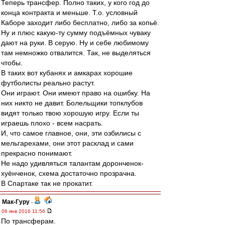
Теперь трансфер. Полно таких, у кого год до
конца контракта и меньше. Т.о. условный
Каборе заходит либо бесплатно, либо за копьё.
Ну и плюс какую-ту сумму подъёмных чуваку
дают на руки. В серую. Ну и себе любимому
там немножко отвалится. Так, не выделяться
чтобы.
В таких вот кубанях и амкарах хорошие
футболисты реально растут.
Они играют. Они имеют право на ошибку. На
них никто не давит. Болельщики топклубов
видят только твою хорошую игру. Если ты
играешь плохо - всем насрать.
И, что самое главное, они, эти озбилисы с
мельгарехами, они этот расклад и сами
прекрасно понимают.
Не надо удивляться талантам доронченок-
хуёнченок, схема достаточно прозрачна.
В Спартаке так не прокатит.
Мак-Гуру
-
06 янв 2016 11:56
По трансферам.