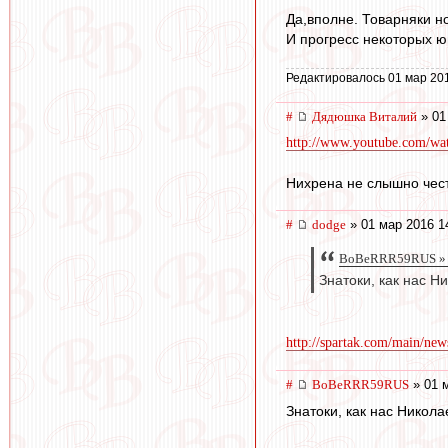
Да,вполне. Товарняки н
И прогресс некоторых ю
Редактировалось 01 мар 20
#
Дядюшка Виталий
» 01
http://www.youtube.com/
Нихрена не слышно чест
#
dodge
» 01 мар 2016 1
BoBeRRR59RUS » 0
Знатоки, как нас Н
http://spartak.com/main/new
#
BoBeRRR59RUS
» 01 
Знатоки, как нас Никол