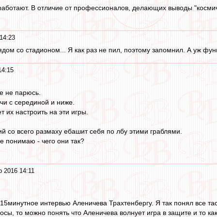
 работают. В отличие от профессионалов, делающих выводы "космич
14:23
дом со стадионом... Я как раз не пил, поэтому запомнил. А уж фун
14:15
е не парюсь.
чи с серединой и ниже.
 их настроить на эти игры.
 со всего размаху ебашит себя по лбу этими граблями.
не понимаю - чего они так?
 2016 14:11
 15минутное интервью Аленичева Трахтенбергу. Я так понял все т
сы, то можно понять что Аленичева волнует игра в защите и то ка