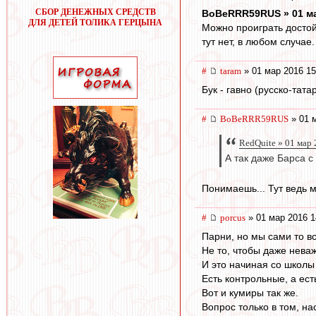
СБОР ДЕНЕЖНЫХ СРЕДСТВ
BoBeRRR59RUS » 01 ма
ДЛЯ ДЕТЕЙ ТОЛИКА ГЕРЦЫНА
Можно проиграть достойн
тут нет, в любом случае.
#
taram
» 01 мар 2016 15
Бук - гавно (русско-тата
#
BoBeRRR59RUS
» 01 
RedQuite » 01 мар 
А так даже Барса с
Понимаешь... Тут ведь м
#
porcus
» 01 мар 2016 1
Парни, но мы сами то в
Не то, чтобы даже неваж
И это начиная со школы
Есть контрольные, а ест
Вот и кумиры так же.
Вопрос только в том, на