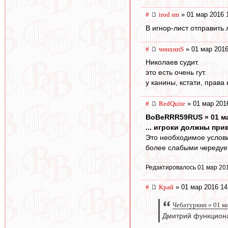
#
irod sm
» 01 мар 2016 
В игнор-лист отправить 
#
чннхнпS
» 01 мар 2016
Николаев судит.
это есть очень гут.
у канины, кстати, права
#
RedQuite
» 01 мар 201
BoBeRRR59RUS » 01 ма
... игроки должны при
Это необходимое условие
более слабыми чередует
Редактировалось 01 мар 20
#
Край
» 01 мар 2016 14
Чебатуркин » 01 ма
Дмитрий функциона