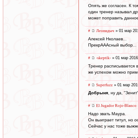
Опять же согласен. К т
один тренер называл др
может поправить данно
#
Леонидыч
» 01 мар 20
Алексей Нколаев...
ПрекрАААсный выбор...
#
-skeptik-
» 01 мар 2016
Тренер расписывается в
же успехом можно приме
#
Superfuzz
» 01 мар 201
Добрыня
, ну да, "Зени
#
El Jugador Rojo-Blanco
Надо звать Маура.
Он выиграет титул, но 
Сейчас у нас тоже выжже