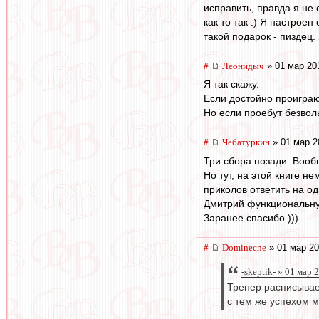
исправить, правда я не 
как то так :) Я настрое
такой подарок - пиздец.
#
Леонидыч
» 01 мар 20
Я так скажу.
Если достойно проиграют
Но если проебут безвол
#
Чебатуркин
» 01 мар 2
Три сбора позади. Вооб
Но тут, на этой книге н
приколов ответить на од
Дмитрий функциональну
Заранее спасибо )))
#
Dominecne
» 01 мар 20
-skeptik- » 01 мар 
Тренер расписывает
с тем же успехом 