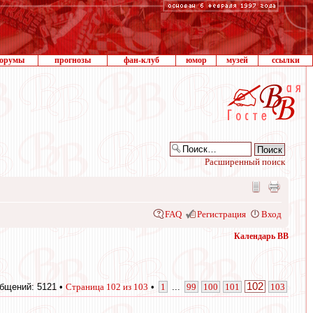
орумы
прогнозы
фан-клуб
юмор
музей
ссылки
Расширенный поиск
FAQ
Регистрация
Вход
Календарь ВВ
102
бщений: 5121 •
Страница
102
из
103
•
1
...
99
100
101
103