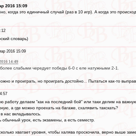
р 2016 15:09
о, когда это единичный случай (раз в 10 игр). А когда это происхо
:12
рский словарь)
мар 2016 15:09
2016 14:49
 более слабыми чередует победы 6-0 с еле натужными 2-1.
ожно и проиграть, но проиграть достойно... Пытаться как-то выправи
4:57
сю работу делаем "как на последний бой" или таки делим на важн
ную, а где можно проехать на багаже, схалявить такскать?
 в нас вкладывалось.
ь обычный урок, есть экзамены, а есть семестр.
сколько хватает уровня, чтобы халява проскочила, верно выше зам