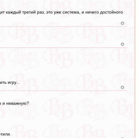
дит каждый третий раз, это уже система, и ничего достойного
ть игру...
ую и неважную?
етили.