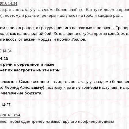
2016 14:34
играть по заказу у заведомо более слабого. Вот тут и должен прояв
, поэтому и разные тренеры наступают на грабли каждый раз...
о чем я писал ранее, от разделения игр на важные и не очень. Трен
оле, как на последний бой. Хоть в финале кубка против коней, хоть
йте всосы от анжей, мордвы и прочих Уралов.
6 14:34
14:15
стречи с серединой и ниже.
ет их настроить на эти игры.
 сложное. Самое сложное - выиграть по заказу у заведомо более сла
ибо Леонид Арнольдычу), поэтому и разные тренеры наступают на гр
 увеличение бюджета.
 14:27
р 2016 13:54
омню, чтобы один тренер называл другого профнепригодным