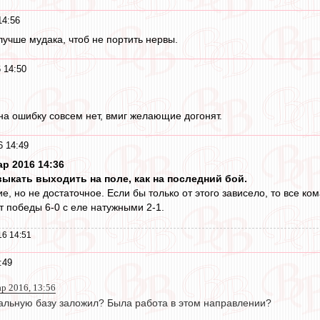
14:56
лучше мудака, чтоб не портить нервы.
 14:50
 на ошибку совсем нет, вмиг желающие догонят.
6 14:49
р 2016 14:36
выкать выходить на поле, как на последний бой.
, но не достаточное. Если бы только от этого зависело, то все к
 победы 6-0 с еле натужными 2-1.
16 14:51
:49
р 2016, 13:56
льную базу заложил? Была работа в этом направлении?