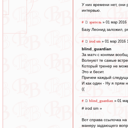
У них времени нет, они
интервью.
#
зpитель
» 01 мар 2016 
Базу Леонид заложил, ря
#
irod sm
» 01 мар 2016 
blind_guardian
За матч с конями вообщ
Волнуют те самые встре
Который тренер не может
Это и бесит.
Причем каждый следущий
И как один - Ну я прям 
((
#
blind_guardian
» 01 мар
# irod sm »
Вот справа ссылочка на
манеру задающего вопро