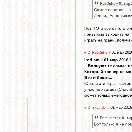
RedQuite » 01 мар 
Самое сложное - вы
Леонид Арнольдычу)
Нет!!! Это все от того 
привыкать выходить на п
играть на грани, получа
#
RedQuite
» 01 мар 201
irod sm » 01 мар 2016 
...Волнуют те самые в
Который тренер не мож
Это и бесит...
Юра, а эти игры - самое
у нас не хватает (Спас
может только ежегодное
#
-skeptik-
» 01 мар 2016
Dominecne » 01 ма
Вот только я не п