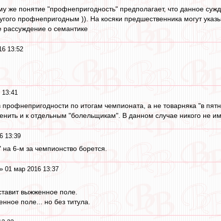
ому же понятие "профнепригодность" предполагает, что данное суж
угого профнепригодным )). На косяки предшественника могут указ
е рассуждение о семантике
16 13:52
 13:41
 профнепригодности по итогам чемпионата, а не товарняка "в пятн
нить и к отдельным "болельщикам". В данном случае никого не им
6 13:39
т" на 6-м за чемпионство борется.
» 01 мар 2016 13:37
оставит выжженное поле.
нное поле... но без титула.