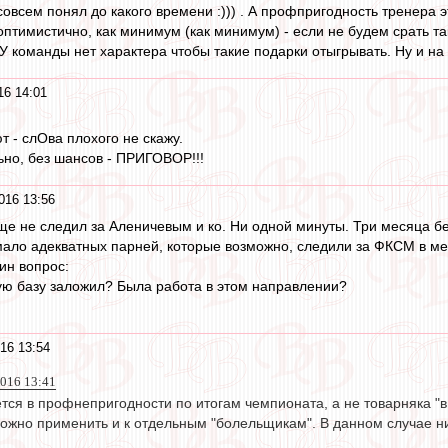
совсем понял до какого времени :))) . А профпригодность тренера 
н оптимистично, как минимум (как минимум) - если не будем срать т
 У команды нет характера чтобы такие подарки отыгрывать. Ну и на
16 14:01
 - слОва плохого не скажу.
ьно, без шансов - ПРИГОВОР!!!
016 13:56
ще не следил за Аленичевым и ко. Ни одной минуты. Три месяца бе
емало адекватных парней, которые возможно, следили за ФКСМ в меж
ин вопрос:
ю базу заложил? Была работа в этом направлении?
16 13:54
2016 13:41
ся в профнепригодности по итогам чемпионата, а не товарняка "в
можно применить и к отдельным "болельщикам". В данном случае ни