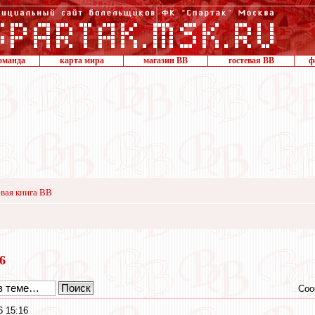
оманда
карта мира
магазин ВВ
гостевая ВВ
ф
вая книга ВВ
16
Соо
6 15:16