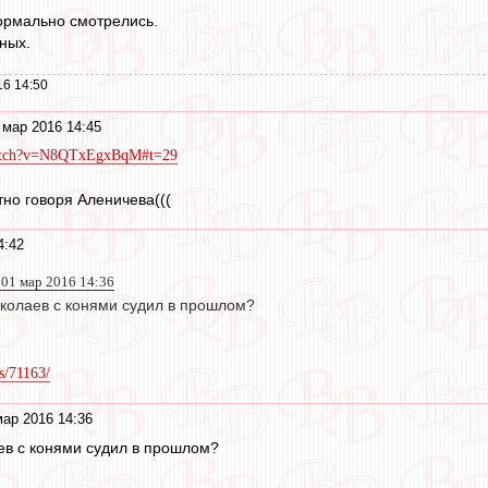
ормально смотрелись.
ных.
16 14:50
 мар 2016 14:45
watch?v=N8QTxEgxBqM#t=29
но говоря Аленичева(((
4:42
1 мар 2016 14:36
иколаев с конями судил в прошлом?
s/71163/
мар 2016 14:36
аев с конями судил в прошлом?