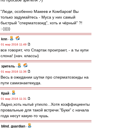
по просьбе зрителя ;-)
"Люди, особенно Макеев и Комбаров! Вы
только задумайтесь - Муса у них самый
быстрый "сперматозоид", хоть и чёрный" ?!
:-)))))
knn
-
01 мар 2016 11:49
все говорят, что Спартак проиграет, - а ты купи
слона! (нач. классы)
зpитель
-
01 мар 2016 11:36
Весь в ожидании шутки про сперматозоиды на
пути самизнаетекуда.
Край
-
01 мар 2016 11:31
Ладно,хоть нытьё утихло...Хотя коэффициенты
провальные для такой встречи."Буки" с начала
года несут какую-то чушь.
blind_guardian
-