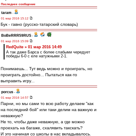
Последнее сообщение
taram
-
01 мар 2016 15:12
Бук - гавно (русско-татарский словарь)
BoBeRRR59RUS
-
01 мар 2016 15:09
RedQuite » 01 мар 2016 14:49
А так даже Барса с более слабыми чередует
победы 6-0 с еле натужными 2-1.
Понимаешь... Тут ведь можно и проиграть, но
проиграть достойно... Пытаться как-то
выправить игру...
porcus
-
01 мар 2016 14:57
Парни, но мы сами то всю работу делаем "как
на последний бой" или таки делим на важную и
неважную?
Не то, чтобы даже неважную, а где можно
проехать на багаже, схалявить такскать?
И это начиная со школы в нас вкладывалось.