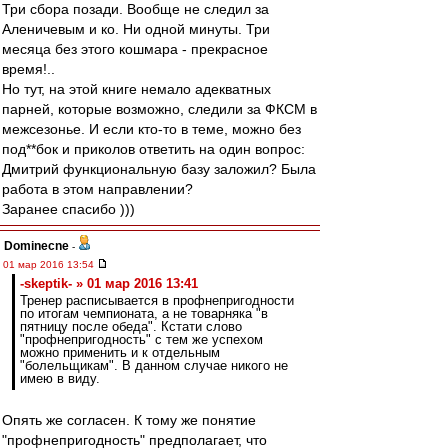
Три сбора позади. Вообще не следил за
Аленичевым и ко. Ни одной минуты. Три
месяца без этого кошмара - прекрасное
время!..
Но тут, на этой книге немало адекватных
парней, которые возможно, следили за ФКСМ в
межсезонье. И если кто-то в теме, можно без
под**бок и приколов ответить на один вопрос:
Дмитрий функциональную базу заложил? Была
работа в этом направлении?
Заранее спасибо )))
Dominecne
-
01 мар 2016 13:54
-skeptik- » 01 мар 2016 13:41
Тренер расписывается в профнепригодности
по итогам чемпионата, а не товарняка "в
пятницу после обеда". Кстати слово
"профнепригодность" с тем же успехом
можно применить и к отдельным
"болельщикам". В данном случае никого не
имею в виду.
Опять же согласен. К тому же понятие
"профнепригодность" предполагает, что