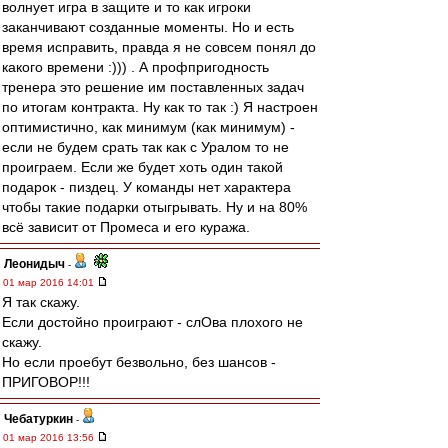
волнует игра в защите и то как игроки
заканчивают созданные моменты. Но и есть
время исправить, правда я не совсем понял до
какого времени :))) . А профпригодность
тренера это решение им поставленных задач
по итогам контракта. Ну как то так :) Я настроен
оптимистично, как минимум (как минимум) -
если не будем срать так как с Уралом то не
проиграем. Если же будет хоть один такой
подарок - пиздец. У команды нет характера
чтобы такие подарки отыгрывать. Ну и на 80%
всё зависит от Промеса и его куража.
Леонидыч
-
01 мар 2016 14:01
Я так скажу.
Если достойно проиграют - слОва плохого не
скажу.
Но если проебут безвольно, без шансов -
ПРИГОВОР!!!
Чебатуркин
-
01 мар 2016 13:56