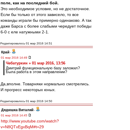
поле, как на последний бой.
Это необходимое условие, но не достаточное.
Если бы только от этого зависело, то все
команды играли бы примерно одинаково. А так
даже Барса с более слабыми чередует победы
6-0 с еле натужными 2-1.
Редактировалось 01 мар 2016 14:51
Край
-
01 мар 2016 14:49
Чебатуркин » 01 мар 2016, 13:56
Дмитрий функциональную базу заложил?
Была работа в этом направлении?
Да,вполне. Товарняки нормально смотрелись.
И прогресс некоторых юных.
Редактировалось 01 мар 2016 14:50
Дядюшка Виталий
-
01 мар 2016 14:45
http://www.youtube.com/watch?
v=N8QTxEgxBqM#t=29