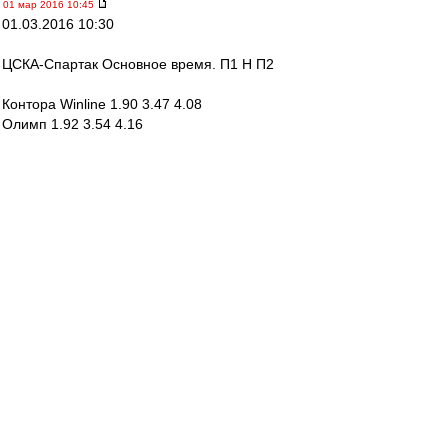
01 мар 2016 10:45
01.03.2016 10:30
ЦСКА-Спартак Основное время. П1 Н П2
Контора Winline 1.90 3.47 4.08
Олимп 1.92 3.54 4.16
Марафон 1.93 3.70 4.30
Лига Ставок 1.9 3.47 4.08
SAS
-
01 мар 2016 10:44
справедливости ради - официально Футбол
изобрели в Англии в 1863 году
у них на матчи nn Лиги часто ходит больше
народу, чему нас на некоторые игры пфл, так
называемой
у них Кубок Англии - это настоящий КУБОК
и т.д..... так что.....
Край
-
01 мар 2016 10:39
Справедливости ради,площадь всей Англии--