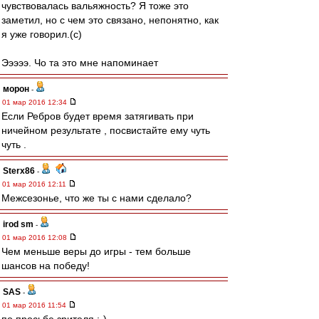
чувствовалась вальяжность? Я тоже это
заметил, но с чем это связано, непонятно, как
я уже говорил.(c)
Эээээ. Чо та это мне напоминает
морон
-
01 мар 2016 12:34
Если Ребров будет время затягивать при
ничейном результате , посвистайте ему чуть
чуть .
Sterx86
-
01 мар 2016 12:11
Межсезонье, что же ты с нами сделало?
irod sm
-
01 мар 2016 12:08
Чем меньше веры до игры - тем больше
шансов на победу!
SAS
-
01 мар 2016 11:54