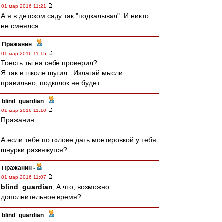
01 мар 2016 11:21
А я в детском саду так "подкалывал". И никто
не смеялся.
Пражанин
-
01 мар 2016 11:15
Тоесть ты на себе проверил?
Я так в школе шутил...Излагай мысли
правильно, подколок не будет.
blind_guardian
-
01 мар 2016 11:10
Пражанин
А если тебе по голове дать монтировкой у тебя
шнурки развяжутся?
Пражанин
-
01 мар 2016 11:07
blind_guardian
, А что, возможно
дополнительное время?
blind_guardian
-