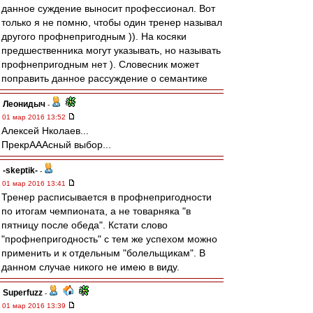
данное суждение выносит профессионал. Вот
только я не помню, чтобы один тренер называл
другого профнепригодным )). На косяки
предшественника могут указывать, но называть
профнепригодным нет ). Словесник может
поправить данное рассуждение о семантике
Леонидыч
-
01 мар 2016 13:52
Алексей Нколаев...
ПрекрАААсный выбор...
-skeptik-
-
01 мар 2016 13:41
Тренер расписывается в профнепригодности
по итогам чемпионата, а не товарняка "в
пятницу после обеда". Кстати слово
"профнепригодность" с тем же успехом можно
применить и к отдельным "болельщикам". В
данном случае никого не имею в виду.
Superfuzz
-
01 мар 2016 13:39