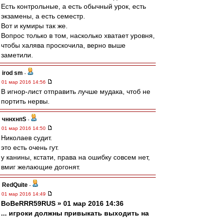
Есть контрольные, а есть обычный урок, есть
экзамены, а есть семестр.
Вот и кумиры так же.
Вопрос только в том, насколько хватает уровня,
чтобы халява проскочила, верно выше
заметили.
irod sm
-
01 мар 2016 14:56
В игнор-лист отправить лучше мудака, чтоб не
портить нервы.
чннхнпS
-
01 мар 2016 14:50
Николаев судит.
это есть очень гут.
у канины, кстати, права на ошибку совсем нет,
вмиг желающие догонят.
RedQuite
-
01 мар 2016 14:49
BoBeRRR59RUS » 01 мар 2016 14:36
... игроки должны привыкать выходить на