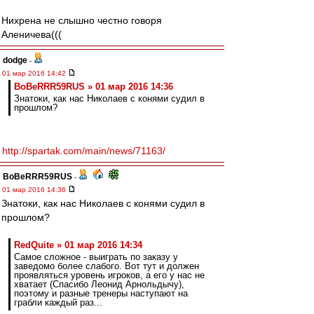
Нихрена не слышно честно говоря
Аленичева(((
dodge
-
01 мар 2016 14:42
BoBeRRR59RUS » 01 мар 2016 14:36
Знатоки, как нас Николаев с конями судил в
прошлом?
http://spartak.com/main/news/71163/
BoBeRRR59RUS
-
01 мар 2016 14:36
Знатоки, как нас Николаев с конями судил в
прошлом?
RedQuite » 01 мар 2016 14:34
Самое сложное - выиграть по заказу у
заведомо более слабого. Вот тут и должен
проявляться уровень игроков, а его у нас не
хватает (Спасибо Леонид Арнольдычу),
поэтому и разные тренеры наступают на
грабли каждый раз...