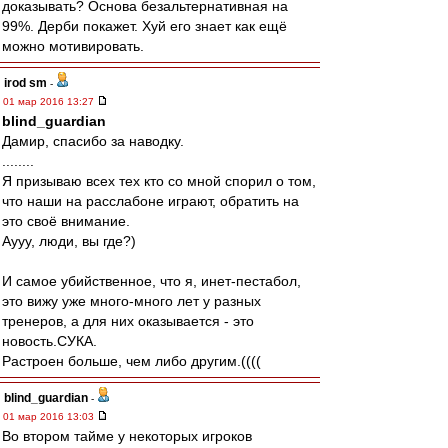
доказывать? Основа безальтернативная на
99%. Дерби покажет. Хуй его знает как ещё
можно мотивировать.
irod sm
-
01 мар 2016 13:27
blind_guardian
Дамир, спасибо за наводку.
........
Я призываю всех тех кто со мной спорил о том,
что наши на расслабоне играют, обратить на
это своё внимание.
Аууу, люди, вы где?)
И самое убийственное, что я, инет-пестабол,
это вижу уже много-много лет у разных
тренеров, а для них оказывается - это
новость.СУКА.
Растроен больше, чем либо другим.((((
blind_guardian
-
01 мар 2016 13:03
Во втором тайме у некоторых игроков