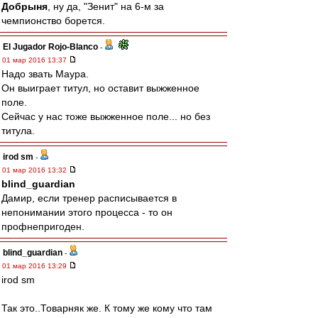
Добрыня
, ну да, "Зенит" на 6-м за
чемпионство борется.
El Jugador Rojo-Blanco
-
01 мар 2016 13:37
Надо звать Маура.
Он выиграет титул, но оставит выжженное
поле.
Сейчас у нас тоже выжженное поле... но без
титула.
irod sm
-
01 мар 2016 13:32
blind_guardian
Дамир, если тренер расписывается в
непонимании этого процесса - то он
профнепригоден.
blind_guardian
-
01 мар 2016 13:29
irod sm
Так это..Товарняк же. К тому же кому что там