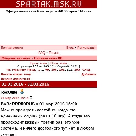
Официальный сайт болельщиков ФК "Спартак" Москва
Полная версия
Вход
•
Регистрация
FAQ
•
Поиск
Общение на сайте
Гостевая книга ВВ
»
Пред. тема
|
След. тема
Страница
102
из
103
[ Сообщений: 5121 ]
На страницу
Пред.
1
...
99
,
100
,
101
,
102
,
103
След.
Начать новую тему
Добавить
Версия для печати
01.03.2016 - 31.03.2016
RedQuite
-
01 мар 2016 15:16
BoBeRRR59RUS » 01 мар 2016 15:09
Можно проиграть достойно, когда это
единичный случай (раз в 10 игр). А когда это
происходит каждый третий раз, это уже
система, и ничего достойного тут нет, в любом
случае.