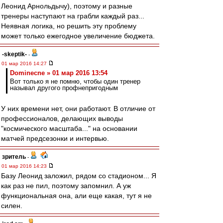
Леонид Арнольдычу), поэтому и разные
тренеры наступают на грабли каждый раз...
Неявная логика, но решить эту проблему
может только ежегодное увеличение бюджета.
-skeptik-
-
01 мар 2016 14:27
Dominecne » 01 мар 2016 13:54
Вот только я не помню, чтобы один тренер
называл другого профнепригодным
У них времени нет, они работают. В отличие от
профессионалов, делающих выводы
"космического масштаба..." на основании
матчей предсезонки и интервью.
зpитель
-
01 мар 2016 14:23
Базу Леонид заложил, рядом со стадионом... Я
как раз не пил, поэтому запомнил. А уж
функциональная она, али еще какая, тут я не
силен.