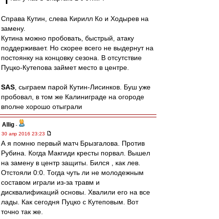
Справа Кутин, слева Кирилл Ко и Ходырев на
замену.
Кутина можно пробовать, быстрый, атаку
поддерживает. Но скорее всего не выдернут на
постоянку на концовку сезона. В отсутствие
Пуцко-Кутепова займет место в центре.
SAS
, сыграем парой Кутин-Лисинков. Буш уже
пробовал, в том же Калиниграде на огороде
вполне хорошо отыграли
Allig
-
30 апр 2016 23:23
А я помню первый матч Брызгалова. Против
Рубина. Когда Макгиди кресты порвал. Вышел
на замену в центр защиты. Бился , как лев.
Отстояли 0:0. Тогда чуть ли не молодежным
составом играли из-за травм и
дисквалификаций основы. Хвалили его на все
лады. Как сегодня Пуцко с Кутеповым. Вот
точно так же.