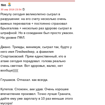
flint
-
30 апр 2016 23:54
Ромулу сегодня великолепно сыграл в
разрушении: на его счету несколько очень
важных перехватов + постоянно страховал
Брызгалова + несколько раз здорово сыграл в
штрафной. Но в созидании был просто ужасен.
На уровне ПФЛ.
Джано. Трижды, минимум, сыграл так, будто у
него имя Плеймейкер, а фамилия
Спартаковский. Прям единственный, кто в
атаке сегодня порадовал. голова реально
очень светлая. Вот здоровья, жалко, нет
вообще(((((
Глушаков. Отпахал. как всегда.
Кутепов. Спокоен, аки удав. Очень хорошее
впечатление произвел. Точно лучше Граната,
дайте ему уже зарплату в 10 раз меньше этого
мусора!