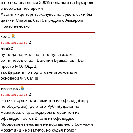
и не поставленный 300% пенальти на Бухарове
в добавленное время
Хватит лицо терять жалуясь на судей, если бы
давили Спартак был бы рядом с Амкаром
Право неловко
SAS
-
30 апр 2016 23:30
лео22
ну тогда нормально, а то Буша жалко...
вот и повод счас - Еагений Бушманов - Вы
просто МОЛОДЕЦ!!!
так Держать по подготовке игроков для
основной ФК СМ !!!
chedmi86
-
30 апр 2016 23:28
На счёт судьи, с конями гол из офсайда(игру
не обсуждаю), до этого Рубин(удаление
Рыжикова, с Краснодаром второй гол из
офсайда, Ростов 2 гола из офсайда,с
Мордовией пенальти не поставлен, с бомжами
может яиц не хватило, но судья помог