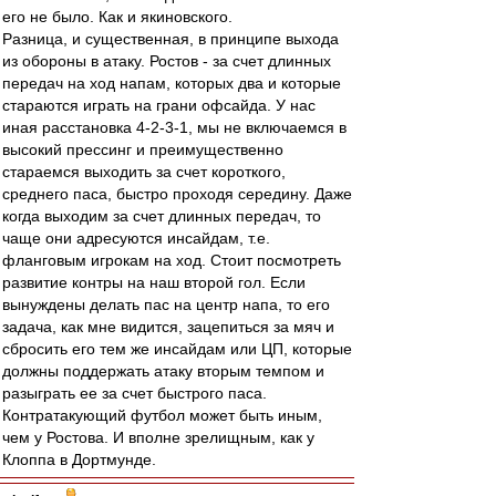
его не было. Как и якиновского.
Разница, и существенная, в принципе выхода
из обороны в атаку. Ростов - за счет длинных
передач на ход напам, которых два и которые
стараются играть на грани офсайда. У нас
иная расстановка 4-2-3-1, мы не включаемся в
высокий прессинг и преимущественно
стараемся выходить за счет короткого,
среднего паса, быстро проходя середину. Даже
когда выходим за счет длинных передач, то
чаще они адресуются инсайдам, т.е.
фланговым игрокам на ход. Стоит посмотреть
развитие контры на наш второй гол. Если
вынуждены делать пас на центр напа, то его
задача, как мне видится, зацепиться за мяч и
сбросить его тем же инсайдам или ЦП, которые
должны поддержать атаку вторым темпом и
разыграть ее за счет быстрого паса.
Контратакующий футбол может быть иным,
чем у Ростова. И вполне зрелищным, как у
Клоппа в Дортмунде.