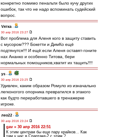
конкретно помимо пенальти было кучу других
ошибок, так что не надо вспоминать судейский
вопрос.
Vятка
-
30 апр 2016 23:27
Вот проблема для Аленя кого в защиту ставить
с мусором??? Бокетти и ДимКо ещё
подтянутся!!! И ещё:если Аленя оставят-гоните
нах Ананко и особенно Титова, бери
нормальных помощников,хватит их тащить!!!!
ys
-
30 апр 2016 23:25
Удивлен, каким образом Ромуло из изначально
легконогого опорника превратился в этакого
как будто переработавшего в тренажерке
игроке.
лео22
-
30 апр 2016 23:24
gav » 30 апр 2016 22:51
К этим центрам бы еще пару крайков... Как
там у нас в Спартаке-2 с этим ?