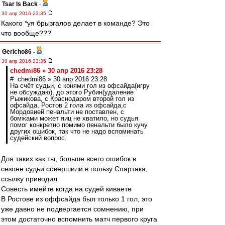
Tsar Is Back
-
30 апр 2016 23:35
Какого *уя брызгалов делает в команде? Это
что вообще???
Gericho86
-
30 апр 2016 23:35
chedmi86 » 30 апр 2016 23:28
# chedmi86 » 30 апр 2016 23:28
На счёт судьи, с конями гол из офсайда(игру
не обсуждаю), до этого Рубин(удаление
Рыжикова, с Краснодаром второй гол из
офсайда, Ростов 2 гола из офсайда,с
Мордовией пенальти не поставлен, с
бомжами может яиц не хватило, но судья
помог конкретно помимо пенальти было кучу
других ошибок, так что не надо вспоминать
судейский вопрос.
Для таких как ты, больше всего ошибок в
сезоне судьи совершили в пользу Спартака,
ссылку приводил
Совесть имейте когда на судей киваете
В Ростове из оффсайда был только 1 гол, это
уже давно не подвергается сомнению, при
этом достаточно вспомнить матч первого круга