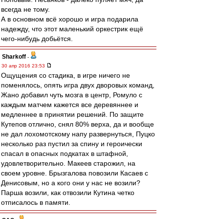
всегда не тому.
А в основном всё хорошо и игра подарила
надежду, что этот маленький оркестрик ещё
чего-нибудь добьётся.
Sharkoff
-
30 апр 2016 23:53
Ощущения со стадика, в игре ничего не
поменялось, опять игра двух дворовых команд,
Жано добавил чуть мозга в центр, Ромуло с
каждым матчем кажется все деревяннее и
медленнее в принятии решений. По защите
Кутепов отлично, снял 80% верха, да и вообще
не дал лохомотскому напу развернуться, Пуцко
несколько раз пустил за спину и героически
спасал в опасных подкатах в штафной,
удовлетворительно. Макеев старожил, на
своем уровне. Брызгалова повозили Касаев с
Денисовым, но а кого они у нас не возили?
Парша возили, как отвозили Кутина четко
отписалось в памяти.