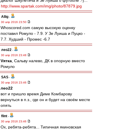
диалог Шкулетича и Зе Луиша о футболе :-)...
http://www.spartak.com/img/photo/87879.jpg
Allig
-
30 апр 2016 23:50
Whoscored.com самую высокую оценку
поставил Ромуло - 7.9. У Зе Луиша и Пуцко -
7.7. Худший - Промес -6.7
лео22
-
30 апр 2016 23:48
Vятка
, Сальву налево, ДК в опорную вместо
Ромуло
SAS
-
30 апр 2016 23:46
лео22
вот и пришло время Диме Комбарову
вернуться в п.з., где он и будет на своём месте
опять
flint
-
30 апр 2016 23:46
Ох, ребята-ребята... Типичная якиновская