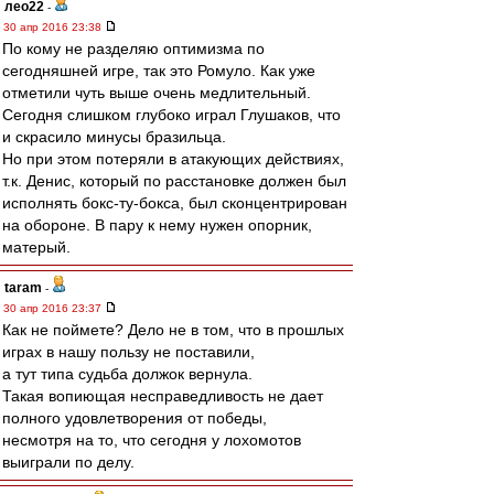
лео22
-
30 апр 2016 23:38
По кому не разделяю оптимизма по
сегодняшней игре, так это Ромуло. Как уже
отметили чуть выше очень медлительный.
Сегодня слишком глубоко играл Глушаков, что
и скрасило минусы бразильца.
Но при этом потеряли в атакующих действиях,
т.к. Денис, который по расстановке должен был
исполнять бокс-ту-бокса, был сконцентрирован
на обороне. В пару к нему нужен опорник,
матерый.
taram
-
30 апр 2016 23:37
Как не поймете? Дело не в том, что в прошлых
играх в нашу пользу не поставили,
а тут типа судьба должок вернула.
Такая вопиющая несправедливость не дает
полного удовлетворения от победы,
несмотря на то, что сегодня у лохомотов
выиграли по делу.