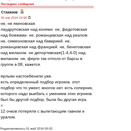
Последнее сообщение
Cтаканов
-
30 апр 2016 23:58
не, не якиновская.
лаудруповская над конями. не, федотовская
над бомжами. не, романцевская над реалом.
не, симеоновская над баварией. не,
романцевская над францией. не, бенитовская
над миланом. не депортивская(1-4,4-0) над
миланом. не, ферги так отполз от барсы в
группе в 08, кажется.
ярлыки настоебенили уже.
есть определенный подбор игроков. этот
подбор что то умеет, многое нет. есть соперник,
которого надо выебать с умением этих игроков.
был бы другой подбор, была бы другая игра.
=
12 очков потеряли с вылетающим гавном и
уралом.
Редактировалось 01 май 2016 00:02