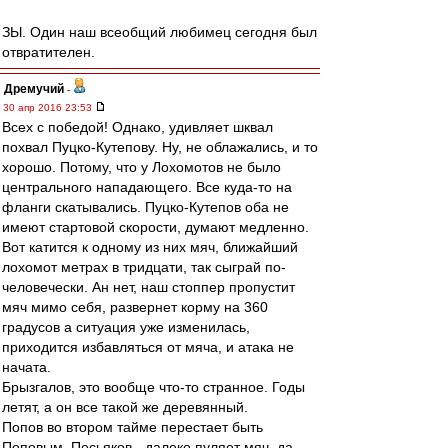
ЗЫ. Один наш всеобщий любимец сегодня был
отвратителен.
Дремучий
-
30 апр 2016 23:53
Всех с победой! Однако, удивляет шквал
похвал Пуцко-Кутепову. Ну, не облажались, и то
хорошо. Потому, что у Лохомотов не было
центрального нападающего. Все куда-то на
фланги скатывались. Пуцко-Кутепов оба не
имеют стартовой скорости, думают медленно.
Вот катится к одному из них мяч, ближайший
лохомот метрах в тридцати, так сыграй по-
человечески. Ан нет, наш стоппер пропустит
мяч мимо себя, развернет корму на 360
градусов а ситуация уже изменилась,
приходится избавляться от мяча, и атака не
начата.
Брызгалов, это вообще что-то странное. Годы
летят, а он все такой же деревянный.
Попов во втором тайме перестает быть
Поповым. Песьяков - далеко пуляет мяч, да