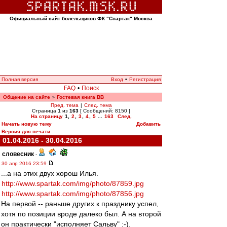
Официальный сайт болельщиков ФК "Спартак" Москва
Полная версия
Вход
•
Регистрация
FAQ
•
Поиск
Общение на сайте
Гостевая книга ВВ
»
Пред. тема
|
След. тема
Страница
1
из
163
[ Сообщений: 8150 ]
На страницу
1
,
2
,
3
,
4
,
5
...
163
След.
Начать новую тему
Добавить
Версия для печати
01.04.2016 - 30.04.2016
словесник
-
30 апр 2016 23:59
...а на этих двух хорош Илья.
http://www.spartak.com/img/photo/87859.jpg
http://www.spartak.com/img/photo/87856.jpg
На первой -- раньше других к празднику успел,
хотя по позиции вроде далеко был. А на второй
он практически "исполняет Сальву" :-).