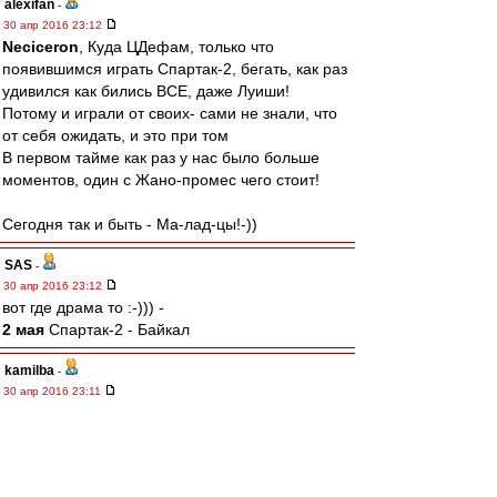
alexifan
-
30 апр 2016 23:12
Neciceron
, Куда ЦДефам, только что
появившимся играть Спартак-2, бегать, как раз
удивился как бились ВСЕ, даже Луиши!
Потому и играли от своих- сами не знали, что
от себя ожидать, и это при том
В первом тайме как раз у нас было больше
моментов, один с Жано-промес чего стоит!
Сегодня так и быть - Ма-лад-цы!-))
SAS
-
30 апр 2016 23:12
вот где драма то :-))) -
2 мая
Спартак-2 - Байкал
kamilba
-
30 апр 2016 23:11
мучает вопрос а Д.Комбаров в следующих
матчах что?
navoznik
-
30 апр 2016 23:08