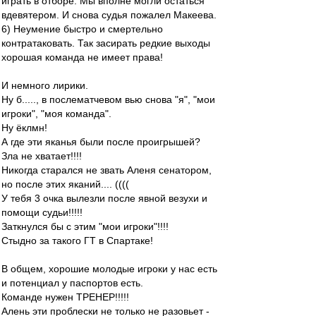
играть в отборе. Мы вполне могли остаться
вдевятером. И снова судья пожалел Макеева.
6) Неумение быстро и смертельно
контратаковать. Так засирать редкие выходы
хорошая команда не имеет права!
И немного лирики.
Ну б....., в послематчевом вью снова "я", "мои
игроки", "моя команда".
Ну ёклмн!
А где эти яканья были после проигрышей?
Зла не хватает!!!!
Никогда старался не звать Аленя сенатором,
но после этих яканий.... ((((
У тебя 3 очка вылезли после явной везухи и
помощи судьи!!!!!
Заткнулся бы с этим "мои игроки"!!!!
Стыдно за такого ГТ в Спартаке!
В общем, хорошие молодые игроки у нас есть
и потенциал у паспортов есть.
Команде нужен ТРЕНЕР!!!!!
Алень эти проблески не только не разовьет -