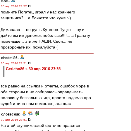
SAS
-
30 апр 2016 23:52
помните Погатец играл у нас крайнего
защитника?... а Боккетти что хуже :-)
Димааааа ... не рушь Кутепов-Пуцко.... ну и
дайте вы им денежек побольше!!!!... а Гранату
поменьше... эти же НАШИ, Свои... не
провороньте их, пожалуйста (
chedmi86
-
30 апр 2016 23:51
Gericho86 » 30 апр 2016 23:35
все равно на ссылки и отчеты, ошибок море в
обе стороны и не собираюсь оправдывать
половину безвольных игр, просто надоело про
судей и типа нам помогают, ага щас.
словесник
-
30 апр 2016 23:51
На этой ступниковской фоточке нравится