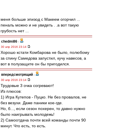
меня больше эпизод с Макеем огорчил ...
пеналь можно и не увидеть . .а вот такую
грубость нет ...
chedmi86
-
30 апр 2016 23:14
Хорошо кстати Комбарова не было, полюбому
за спину Самедова запустил, кучу навесов, а
вот в полузащите он бы пригодился.
впередсмотрящий
-
30 апр 2016 23:14
Трудовые 3 очка согревают!
Из плюсов:
1) Игра Кутепов - Пуцко. Не без провалов, не
без везухи. Даже паники кое-где.
Но, б..., если сезон похерен, то давно нужно
было наигрывать молодежь!
2) Самоотдача почти всей команды почти 90
минут. Что есть, то есть.