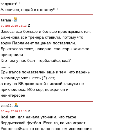
задушит!!!
Аленичев, подай в отставку!!!!
taram
-
30 апр 2016 23:13
Завесы все больше и больше приоткрываются.
Баженова все тренера ставили, потому что
водку Парламент пацанам поставляли.
Брызгалова тоже, наверно, спонсоры какие-то
пристроили.
Кто там у нас был - гербалайф, киа?
........
Брызгалов показателен еще и тем, что парень
в команде уже шесть (?) лет,
а ему на ВВ даже какой-никакой кликухи не
приклеилось. Ибо сер, невхрачен и
неинтересен
лео22
-
30 апр 2016 23:13
irod sm
, для начала уточним, что такое
бердыевский футбол. Если то, во что играет
Ростов сейчас, то сегодня в нашем исполнении