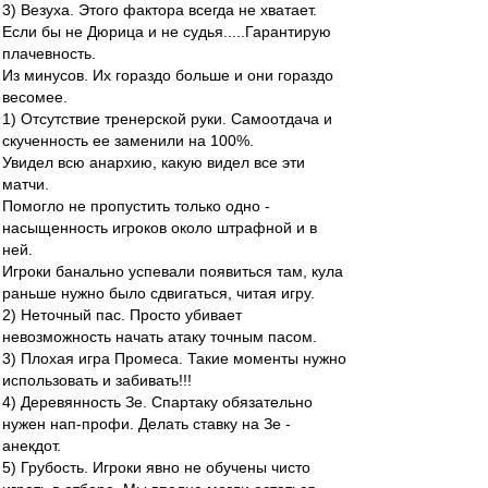
3) Везуха. Этого фактора всегда не хватает.
Если бы не Дюрица и не судья.....Гарантирую
плачевность.
Из минусов. Их гораздо больше и они гораздо
весомее.
1) Отсутствие тренерской руки. Самоотдача и
скученность ее заменили на 100%.
Увидел всю анархию, какую видел все эти
матчи.
Помогло не пропустить только одно -
насыщенность игроков около штрафной и в
ней.
Игроки банально успевали появиться там, кула
раньше нужно было сдвигаться, читая игру.
2) Неточный пас. Просто убивает
невозможность начать атаку точным пасом.
3) Плохая игра Промеса. Такие моменты нужно
использовать и забивать!!!
4) Деревянность Зе. Спартаку обязательно
нужен нап-профи. Делать ставку на Зе -
анекдот.
5) Грубость. Игроки явно не обучены чисто