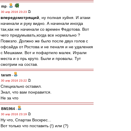
mp
-
30 апр 2016 23:23
впередсмотрящий
, ну полная хуйня. И атаки
начинали и руку видно. А начинали иногда
так,как не начинали со времен Федотова. Вот
чего придумывать,когда все нормально ?
Повезло. Должно же было после двух голов с
офсайда от Ростова и не пеналя и не удаления
с Мешками. Вот и пофартило малек. Играли
места и о прь круто. Были и провалы. Тут
смотрим на состав.
taram
-
30 апр 2016 23:22
Специально оставил.
Знал, что вам понравится.
Не за что
BM1964
-
30 апр 2016 23:19
Ну что, Спартак Воскрес...
Вот только что поставить (!) или (?)