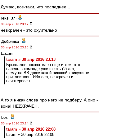
Думаю, все-таки, что последнее...
leks_37
-
30 апр 2016 23:17
невхрачен - это охуительно
Добрянка
-
30 апр 2016 23:16
taram
,
taram » 30 апр 2016 23:13
Брызгалов показателен еще и тем, что
парень в команде уже шесть (?) лет,
а ему на ВВ даже какой-никакой кликухи не
приклеилось. Ибо сер, невхрачен и
неинтересен
А то я никак слова про него не подберу. А оно -
вона! НЕВХРАЧЕН.
Los
-
30 апр 2016 23:14
taram » 30 апр 2016 22:08
taram » 30 апр 2016 22:08