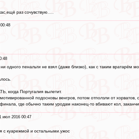
ас,ещё раз сочувствую.....
00:48
0:48
ни одного пенальти не взял (даже близко), как с таким вратарём м
алось.
Ь, когда Португалия вылетит.
емотивированной подосновы венгров, потом отползли от хорватов,
финала, где обычно таким уродам наконец-то вбивают кол, заканчи
1 июл 2016 00:47
ся с куарежмой и остальными.ужос