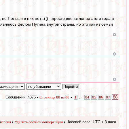
но Польши в них нет...(((...просто впечатление этого года в
 являюсь филом Путина внутри страны, но это как из семьи
88
Сообщений: 4376 •
Страница
88
из
88
•
1
...
84
85
86
87
версия
•
Удалить cookies конференции
• Часовой пояс: UTC + 3 часа