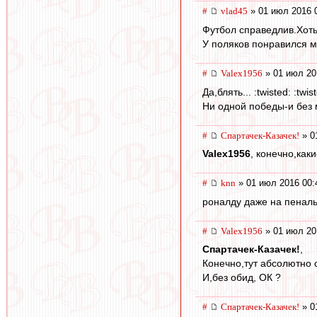
#
vlad45
» 01 июл 2016 
Футбол справедлив.Хоть
У поляков понравился м
#
Valex1956
» 01 июл 20
Да,блять... :twisted: :twis
Ни одной победы-и без м
#
Спартачек-Казачек!
» 0
Valex1956
, конечно,как
#
knn
» 01 июл 2016 00:
роналду даже на пенальт
#
Valex1956
» 01 июл 20
Спартачек-Казачек!
,
Конечно,тут абсолютно с
И,без обид, ОК ?
#
Спартачек-Казачек!
» 0