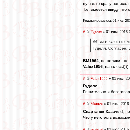
ну я ж те сразу написал
Т.е. имеется ввиду, что
Редактировалось 01 июл 20
#
Гуделл
» 01 июл 2016 
BM1964 » 01.07.20
Гуделл, Согласен. 
BM1964
, но поляки - п
Valex1956
, началось)))
#
Valex1956
» 01 июл 20
Гуделл
,
Решительно и безоговор
#
Montez
» 01 июл 2016 
Спартачек-Казачек!
, н
Что у него есть возможн
#
serge59
» 01 июл 2016 