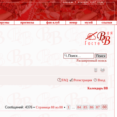
орумы
прогнозы
фан-клуб
юмор
музей
ссылки
Расширенный поиск
FAQ
Регистрация
Вход
Календарь ВВ
88
Сообщений: 4376 •
Страница
88
из
88
•
1
...
84
85
86
87