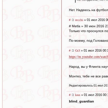
Нет. Надеюсь на футболь
#
recchi
» 01 июл 2016 0
# Metla » 30 июн 2016 2
Только что проснулся п
--
По-моему, под Головано
#
Gt3
» 01 июл 2016 00:
https://m.youtube.com/w
Народ, вы у Флинта нау
Монтез, тебе не все рав
Редактировалось 01 июл 20
#
knn
» 01 июл 2016 00:
blind_guardian