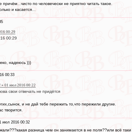
не причём...чисто по человечески не приятно читать такое.
лько и касается...
35
016 00:29
16 00:29
еко, надеюсь )))
16 00:33
 » 01 июл 2016 00:22
лова свои отвечать не придётся
угих,сынок, и не дай тебе пережить то,что пережили другие.
ас творится.
1 июл 2016 00:32
ержали???какая разница чем он занимается в не поля??или всё таки