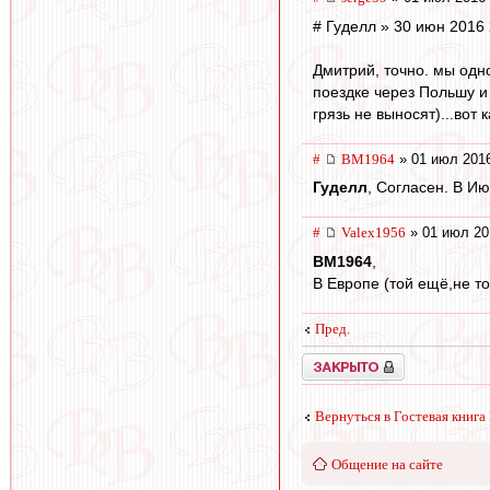
# Гуделл » 30 июн 2016 
Дмитрий, точно. мы одног
поездке через Польшу и 
грязь не выносят)...вот ка
#
BM1964
» 01 июл 2016
Гуделл
, Согласен. В Ию
#
Valex1956
» 01 июл 20
BM1964
,
В Европе (той ещё,не то
Пред.
Закрыто
Вернуться в Гостевая книга
Общение на сайте