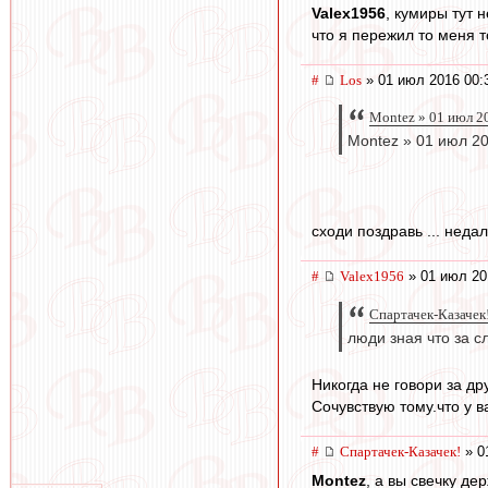
Valex1956
, кумиры тут 
что я пережил то меня то
#
Los
» 01 июл 2016 00:
Montez » 01 июл 2
Montez » 01 июл 20
сходи поздравь ... недал
#
Valex1956
» 01 июл 20
Спартачек-Казачек!
люди зная что за с
Никогда не говори за др
Сочувствую тому.что у в
#
Спартачек-Казачек!
» 0
Montez
, а вы свечку д