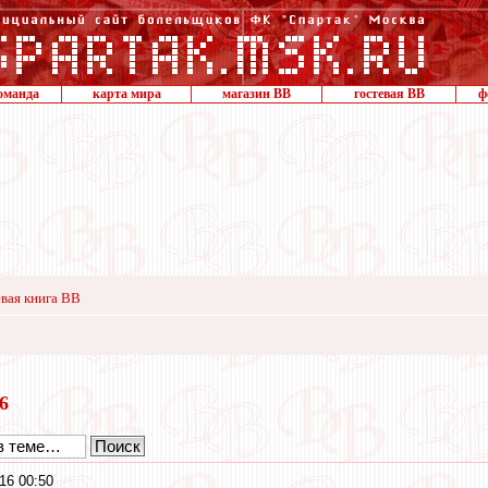
оманда
карта мира
магазин ВВ
гостевая ВВ
ф
вая книга ВВ
16
16 00:50