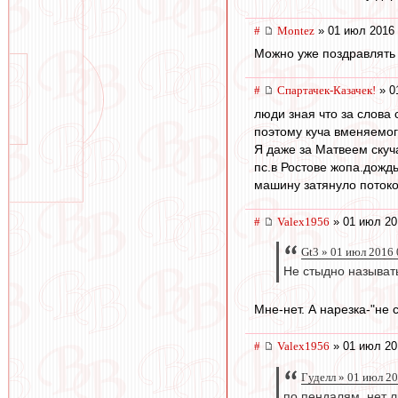
#
Montez
» 01 июл 2016 
Можно уже поздравлять
#
Спартачек-Казачек!
» 0
люди зная что за слова 
поэтому куча вменяемог
Я даже за Матвеем скучат
пс.в Ростове жопа.дожд
машину затянуло потоко
#
Valex1956
» 01 июл 20
Gt3 » 01 июл 2016 
Не стыдно называт
Мне-нет. А нарезка-"не 
#
Valex1956
» 01 июл 20
Гуделл » 01 июл 2
по пендалям, нет л