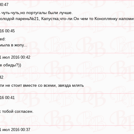
00:47
 чуть-чуть,но португалы были лучше.
олодой парень№21, Капустка,что-ли.Он чем то Коноплянку напоми
16 00:45
ted:
ыла в жопу...
1 июл 2016 00:42
ие обиды?))
42
и не стоит вместе со всеми, звязда млять
16 00:41
 тобой согласен.
1 июл 2016 00:37