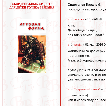
СБОР ДЕНЕЖНЫХ СРЕДСТВ
Спартачек-Казачек!
,
ДЛЯ ДЕТЕЙ ТОЛИКА ГЕРЦЫНА
Господи, у вас просто уж
#
авоська
» 01 июл 2016 
knn
,
Да вообще пиздец.
Как таких земля носит?
#
recchi
» 01 июл 2016 0
Фабиански за две серии 
постоянно же.
А так всё хорошо начин
я уже ДИКО УСТАЛ ЖДАТ
сначала отскочили от н
уже, что доковыляют до 
#
Спартачек-Казачек!
» 0
приемлемо))
knn и через силу обнял