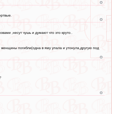
ертвые.
вами ,несут чушь и думают что это круто..
е женщины погибли(одна в яму упала и утонула,другую под
?