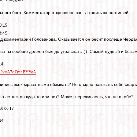
ного бога. Комментатор откровенно зае..л топить за портишей...
0:15
3:45
од комментарий Голованова. Оказывается он бесит похлеще Черда
ва ты вообще должен был до утра спать :)). Самый нудный и без
14
atch?v=A7oZmnBYYeA
чились всех мразотными обзывать? Не стыдно называть себя спарт
но летает он куда-то или нет? Может переживаешь, что не к тебе?
16 00:17
14