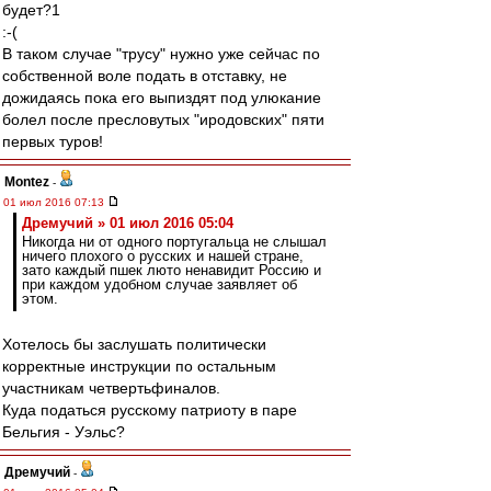
будет?1
:-(
В таком случае "трусу" нужно уже сейчас по
собственной воле подать в отставку, не
дожидаясь пока его выпиздят под улюкание
болел после пресловутых "иродовских" пяти
первых туров!
Montez
-
01 июл 2016 07:13
Дремучий » 01 июл 2016 05:04
Никогда ни от одного португальца не слышал
ничего плохого о русских и нашей стране,
зато каждый пшек люто ненавидит Россию и
при каждом удобном случае заявляет об
этом.
Хотелось бы заслушать политически
корректные инструкции по остальным
участникам четвертьфиналов.
Куда податься русскому патриоту в паре
Бельгия - Уэльс?
Дремучий
-