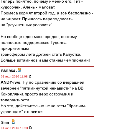
Теперь понятно, почему именно его. Тит -
худосочен, Алень - маловат.
Промеса кормят второй год, а все бесполезно -
не жиреет. Пришлось переподписать
на "улучшенных условиях".
Но вообще одно мясо вредно, поэтому
полностью поддерживаю Гуделла -
приоритетным
трансфером лета должен стать Капустка.
Больше витаминов и мы станем чемпионами!
BM1964
-
01 июл 2016 11:08
ANDY-rws
, Ну по сравнению со вчерашней
вечерней "пятиминуткой ненависти" на ВВ
Коноплянка просто верх остроумия и
толерантности.
Но это, действительно не ко всем "братьям-
украинцам" относится.
Smn
-
01 июл 2016 10:53