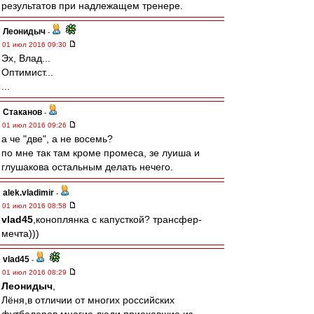
результатов при надлежащем тренере.
Леонидыч
-
01 июл 2016 09:30
Эх, Влад...
Оптимист...
...
Cтаканов
-
01 июл 2016 09:26
а че "две", а не восемь?
по мне так там кроме промеса, зе луиша и
глушакова остальным делать нечего.
alek.vladimir
-
01 июл 2016 08:58
vlad45
,коноплянка с капусткой? трансфер-
мечта)))
vlad45
-
01 июл 2016 08:29
Леонидыч
,
Лёня,в отличии от многих российских