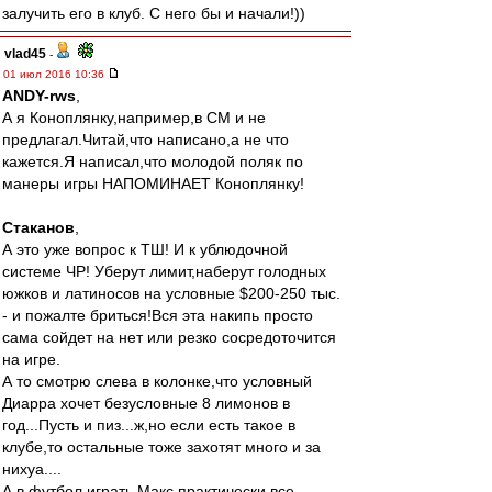
залучить его в клуб. С него бы и начали!))
vlad45
-
01 июл 2016 10:36
ANDY-rws
,
А я Коноплянку,например,в СМ и не
предлагал.Читай,что написано,а не что
кажется.Я написал,что молодой поляк по
манеры игры НАПОМИНАЕТ Коноплянку!
Cтаканов
,
А это уже вопрос к ТШ! И к ублюдочной
системе ЧР! Уберут лимит,наберут голодных
южков и латиносов на условные $200-250 тыс.
- и пожалте бриться!Вся эта накипь просто
сама сойдет на нет или резко сосредоточится
на игре.
А то смотрю слева в колонке,что условный
Диарра хочет безусловные 8 лимонов в
год...Пусть и пиз...ж,но если есть такое в
клубе,то остальные тоже захотят много и за
нихуа....
А в футбол играть,Макс,практически все