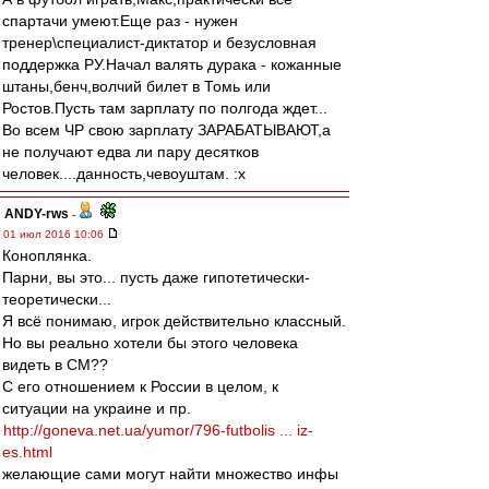
спартачи умеют.Еще раз - нужен
тренер\специалист-диктатор и безусловная
поддержка РУ.Начал валять дурака - кожанные
штаны,бенч,волчий билет в Томь или
Ростов.Пусть там зарплату по полгода ждет...
Во всем ЧР свою зарплату ЗАРАБАТЫВАЮТ,а
не получают едва ли пару десятков
человек....данность,чевоуштам. :x
ANDY-rws
-
01 июл 2016 10:06
Коноплянка.
Парни, вы это... пусть даже гипотетически-
теоретически...
Я всё понимаю, игрок действительно классный.
Но вы реально хотели бы этого человека
видеть в СМ??
С его отношением к России в целом, к
ситуации на украине и пр.
http://goneva.net.ua/yumor/796-futbolis ... iz-
es.html
желающие сами могут найти множество инфы