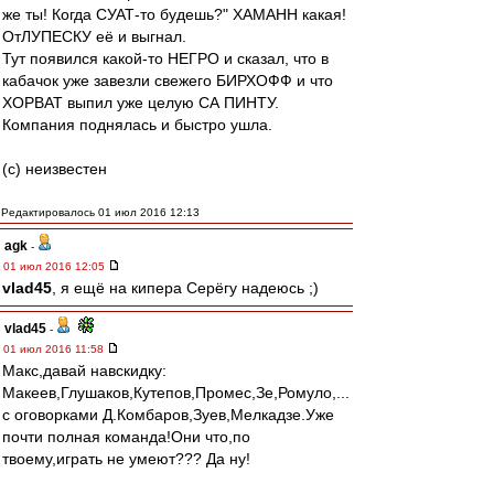
же ты! Когда СУАТ-то будешь?" ХАМАНН какая!
ОтЛУПЕСКУ её и выгнал.
Тут появился какой-то НЕГРО и сказал, что в
кабачок уже завезли свежего БИРХОФФ и что
ХОРВАТ выпил уже целую СА ПИНТУ.
Компания поднялась и быстро ушла.
(с) неизвестен
Редактировалось 01 июл 2016 12:13
agk
-
01 июл 2016 12:05
vlad45
, я ещё на кипера Серёгу надеюсь ;)
vlad45
-
01 июл 2016 11:58
Макс,давай навскидку:
Макеев,Глушаков,Кутепов,Промес,Зе,Ромуло,...
с оговорками Д.Комбаров,Зуев,Мелкадзе.Уже
почти полная команда!Они что,по
твоему,играть не умеют??? Да ну!