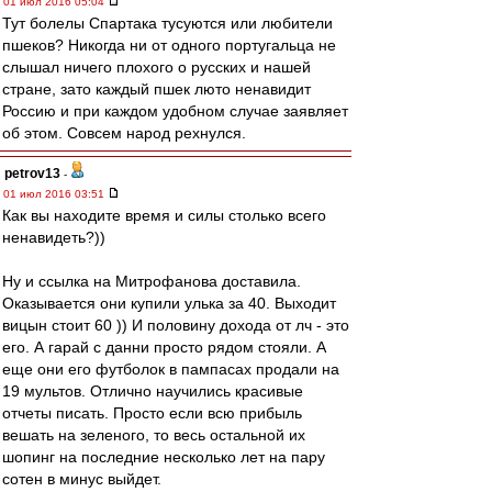
01 июл 2016 05:04
Тут болелы Спартака тусуются или любители
пшеков? Никогда ни от одного португальца не
слышал ничего плохого о русских и нашей
стране, зато каждый пшек люто ненавидит
Россию и при каждом удобном случае заявляет
об этом. Совсем народ рехнулся.
petrov13
-
01 июл 2016 03:51
Как вы находите время и силы столько всего
ненавидеть?))
Ну и ссылка на Митрофанова доставила.
Оказывается они купили улька за 40. Выходит
вицын стоит 60 )) И половину дохода от лч - это
его. А гарай с данни просто рядом стояли. А
еще они его футболок в пампасах продали на
19 мультов. Отлично научились красивые
отчеты писать. Просто если всю прибыль
вешать на зеленого, то весь остальной их
шопинг на последние несколько лет на пару
сотен в минус выйдет.