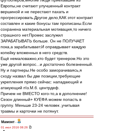
футболеров,многие люди приехавшие из
Европы,не считают улучшенный контракт
вершиной и не перестают пахать и
прогрессировать.Другое дело,КАК этот контракт
составлен и какие бонусы там прописаны.Если
сохранена материальная мотивация,то ничего
страшного нет.Промес заслужил
ЗАРАБАТЫВАТЬ больше. Он не ПОЛУЧАЕТ
пока,а зарабатывает.И оправдывает каждую
копейку вложенных в него средств.
Ещё немаловажно,кто будет тренером.Но это
уже другой вопрос...и достаточно болезненный.
Ну и партнеры.Не особо заморачиваясь,я
сходу назвал бы две позиции,требующие
укрепления прямо сейчас: нападающий и
атакующий п\з.М.б. центрдеф.
Причем не ВМЕСТО кого-то,а в дополнение!
Сезон длинный+ КУЕФА можем попасть в
группу. Меньше 23-24 человек ,учитывая
травмы и карточки не потянут.
Мамонт
-
01 июл 2016 08:26