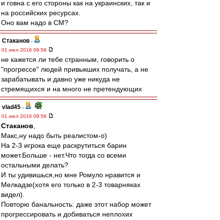
и говна с его стороны как на украинских, так и
на российских ресурсах.
Оно вам надо в СМ?
Cтаканов
-
01 июл 2016 09:58
не кажется ли тебе странным, говорить о
"прогрессе" людей привыкших получать, а не
зарабатывать и давно уже никуда не
стремящихся и на много не претендующих
vlad45
-
01 июл 2016 09:56
Cтаканов
,
Макс,ну надо быть реалистом-о)
На 2-3 игрока еще раскрутиться барин
может.Больше - нет.Что тогда со всеми
остальными делать?
И ты удивишься,но мне Ромуло нравится и
Мелкадзе(хотя его только в 2-3 товарняках
видел).
Повторю банальность: даже этот набор может
прогрессировать и добиваться неплохих