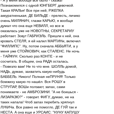
- А у меня вообще все было - сказка!
Познакомился с одной ЮНГБЕРГ девочкой.
Такая КРАЛЬя! Все при ней, РЖЕПКА
аккуратненькая, ДЕ БИЛЬДЕ - прелесть, личико
очень МИЛЯНИЧ, глазки КАРЬЮ, я вообще
думал что она еще НЕВИЛЛ, но все ж
оказалась уже не НОВОТНЫ, СЕКРЕТАРИУ
работает. Зовут ГАБРИЭЛЬ. Пришли к ней, она
кровать СТЕЛЯ, я ей налил МАРТИНи, включил
"ФИЛЛИПС". Ну, потом сначала АББЬЯТИ, а у
меня уже СТОЙКОВИЧ, как СТАЛЕНС. Не ночь
- ТАЙФУН. Сколько раз КОНТЕ - и не
сосчитать. В общем, она РАДА осталась.
- Повезло вам! Не то что мне. ШОЛЛЬ домой,
НАДЬ, думаю, захватить какую-нибудь
БАББЕЛЬ. Никого! Полная неПРУНЯ! Только
бомжиху какую-то нашёл. Вся РОШУ в
СТРУПАР, ВОШи ползают, запах, сами
понимаете - не АМБРОЗИНИ. "А не боишься -
ЛИЗАРАЗЮ?" - говорит. ФИГУ, думаю, не на
таких напала! Чтоб запах перебить хряпнул
ЛУКИЧа. Все равно не помогло, ДЕ ГУЙ так и
НЕСТА. А она еще и УРСАИС: "НУНУ КАПУШУ