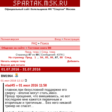
Официальный сайт болельщиков ФК "Спартак" Москва
Полная версия
Вход
•
Регистрация
FAQ
•
Поиск
Общение на сайте
Гостевая книга ВВ
»
Пред. тема
|
След. тема
Страница
87
из
88
[ Сообщений: 4376 ]
На страницу
Пред.
1
...
84
,
85
,
86
,
87
,
88
След.
Начать новую тему
Добавить
Версия для печати
01.07.2016 - 31.07.2016
BM1964
-
01 июл 2016 12:12
vlad45 » 01 июл 2016 11:58
главное,при безусловной поддержке его
сверху - вполне могут стать,имхо.
Прошу прощения, что вмешиваюсь, но вот
последнее мне кажется первичным и
вторичным и третичным... Без него никакой
тренер не спасет...