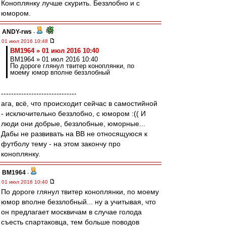
Коноплянку лучше скурить. Беззлобно и с
юмором.
ANDY-rws
-
01 июл 2016 10:48
BM1964 » 01 июл 2016 10:40
BM1964 » 01 июл 2016 10:40
По дороге глянул твитер коноплянки, по
моему юмор вполне беззлобный
------------------------------
ага, всё, что происходит сейчас в самостийной
- исключительно беззлобно, с юмором :(( И
люди они добрые, беззлобные, юморные...
Дабы не развивать на ВВ не относящуюся к
футболу тему - на этом закончу про
коноплянку.
BM1964
-
01 июл 2016 10:40
По дороге глянул твитер коноплянки, по моему
юмор вполне беззлобный... ну а учитывая, что
он предлагает москвичам в случае голода
съесть спартаковца, тем больше поводов