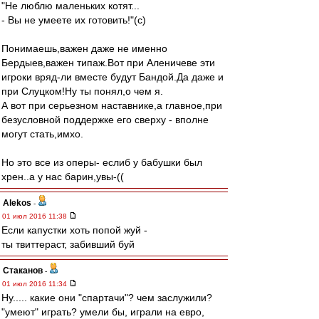
"Не люблю маленьких котят...
- Вы не умеете их готовить!"(с)
Понимаешь,важен даже не именно
Бердыев,важен типаж.Вот при Аленичеве эти
игроки вряд-ли вместе будут Бандой.Да даже и
при Слуцком!Ну ты понял,о чем я.
А вот при серьезном наставнике,а главное,при
безусловной поддержке его сверху - вполне
могут стать,имхо.
Но это все из оперы- еслиб у бабушки был
хрен..а у нас барин,увы-((
Alekos
-
01 июл 2016 11:38
Если капустки хоть попой жуй -
ты твиттераст, забивший буй
Cтаканов
-
01 июл 2016 11:34
Ну..... какие они "спартачи"? чем заслужили?
"умеют" играть? умели бы, играли на евро,