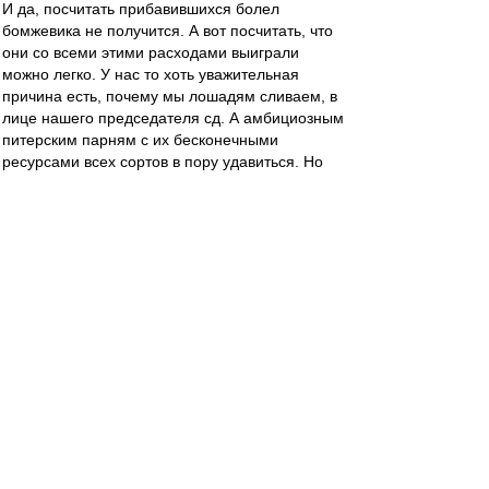
И да, посчитать прибавившихся болел
бомжевика не получится. А вот посчитать, что
они со всеми этими расходами выиграли
можно легко. У нас то хоть уважительная
причина есть, почему мы лошадям сливаем, в
лице нашего председателя сд. А амбициозным
питерским парням с их бесконечными
ресурсами всех сортов в пору удавиться. Но
нет. Все гуд. С учетом амортизации +45 лямов
)))
чннхнпS
-
01 июл 2016 03:17
поляки не проиграли ни одного матча, портиши
не выиграли. и кто идёт дальше?
отличная всё же идея с пенальти ДО матча.
К-Б Ворон
-
01 июл 2016 03:01
фан-клуб Бердыева? Да ну нах, тут за пшеков
массово топят. Дожились...
Montez
-