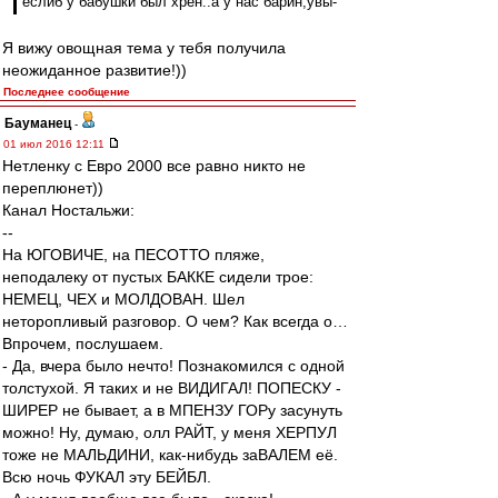
еслиб у бабушки был хрен..а у нас барин,увы-
Я вижу овощная тема у тебя получила
неожиданное развитие!))
Последнее сообщение
Бауманец
-
01 июл 2016 12:11
Нетленку с Евро 2000 все равно никто не
переплюнет))
Канал Ностальжи:
--
На ЮГОВИЧЕ, на ПЕСОТТО пляже,
неподалеку от пустых БАККЕ сидели трое:
НЕМЕЦ, ЧЕХ и МОЛДОВАН. Шел
неторопливый разговор. О чем? Как всегда о…
Впрочем, послушаем.
- Да, вчера было нечто! Познакомился с одной
толстухой. Я таких и не ВИДИГАЛ! ПОПЕСКУ -
ШИРЕР не бывает, а в МПЕНЗУ ГОРу засунуть
можно! Ну, думаю, олл РАЙТ, у меня ХЕРПУЛ
тоже не МАЛЬДИНИ, как-нибудь заВАЛЕМ её.
Всю ночь ФУКАЛ эту БЕЙБЛ.