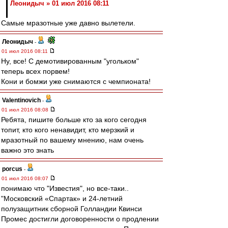
Леонидыч » 01 июл 2016 08:11
Самые мразотные уже давно вылетели.
Леонидыч
-
01 июл 2016 08:11
Ну, все! С демотивированным "угольком"
теперь всех порвем!
Кони и бомжи уже снимаются с чемпионата!
Valentinovich
-
01 июл 2016 08:08
Ребята, пишите больше кто за кого сегодня
топит, кто кого ненавидит, кто мерзкий и
мразотный по вашему мнению, нам очень
важно это знать
porcus
-
01 июл 2016 08:07
понимаю что "Известия", но все-таки..
"Московский «Спартак» и 24-летний
полузащитник сборной Голландии Квинси
Промес достигли договоренности о продлении