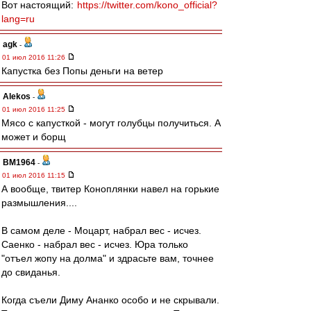
Вот настоящий:
https://twitter.com/kono_official?
lang=ru
agk
-
01 июл 2016 11:26
Капустка без Попы деньги на ветер
Alekos
-
01 июл 2016 11:25
Мясо с капусткой - могут голубцы получиться. А
может и борщ
BM1964
-
01 июл 2016 11:15
А вообще, твитер Коноплянки навел на горькие
размышления....
В самом деле - Моцарт, набрал вес - исчез.
Саенко - набрал вес - исчез. Юра только
"отъел жопу на долма" и здрасьте вам, точнее
до свиданья.
Когда съели Диму Ананко особо и не скрывали.