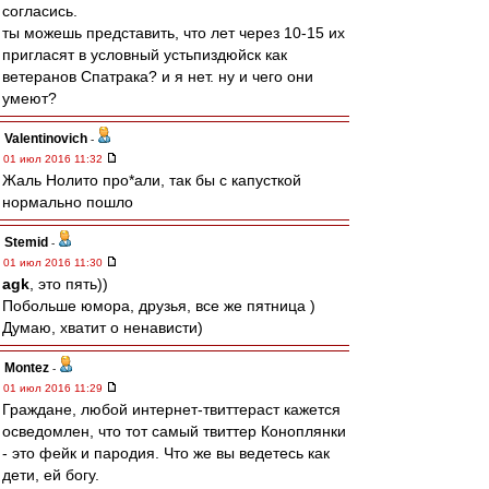
согласись.
ты можешь представить, что лет через 10-15 их
пригласят в условный устьпиздюйск как
ветеранов Спатрака? и я нет. ну и чего они
умеют?
Valentinovich
-
01 июл 2016 11:32
Жаль Нолито про*али, так бы с капусткой
нормально пошло
Stemid
-
01 июл 2016 11:30
agk
, это пять))
Побольше юмора, друзья, все же пятница )
Думаю, хватит о ненависти)
Montez
-
01 июл 2016 11:29
Граждане, любой интернет-твиттераст кажется
осведомлен, что тот самый твиттер Коноплянки
- это фейк и пародия. Что же вы ведетесь как
дети, ей богу.