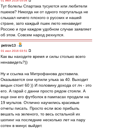
01 июл 2016 05:04
Тут болелы Спартака тусуются или любители
пшеков? Никогда ни от одного португальца не
слышал ничего плохого о русских и нашей
стране, зато каждый пшек люто ненавидит
Россию и при каждом удобном случае заявляет
об этом. Совсем народ рехнулся.
petrov13
-
01 июл 2016 03:51
Как вы находите время и силы столько всего
ненавидеть?))
Ну и ссылка на Митрофанова доставила.
Оказывается они купили улька за 40. Выходит
вицын стоит 60 )) И половину дохода от лч - это
его. А гарай с данни просто рядом стояли. А
еще они его футболок в пампасах продали на
19 мультов. Отлично научились красивые
отчеты писать. Просто если всю прибыль
вешать на зеленого, то весь остальной их
шопинг на последние несколько лет на пару
сотен в минус выйдет.