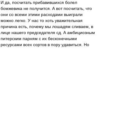
И да, посчитать прибавившихся болел
бомжевика не получится. А вот посчитать, что
они со всеми этими расходами выиграли
можно легко. У нас то хоть уважительная
причина есть, почему мы лошадям сливаем, в
лице нашего председателя сд. А амбициозным
питерским парням с их бесконечными
ресурсами всех сортов в пору удавиться. Но
нет. Все гуд. С учетом амортизации +45 лямов
)))
чннхнпS
-
01 июл 2016 03:17
поляки не проиграли ни одного матча, портиши
не выиграли. и кто идёт дальше?
отличная всё же идея с пенальти ДО матча.
К-Б Ворон
-
01 июл 2016 03:01
фан-клуб Бердыева? Да ну нах, тут за пшеков
массово топят. Дожились...
Montez
-