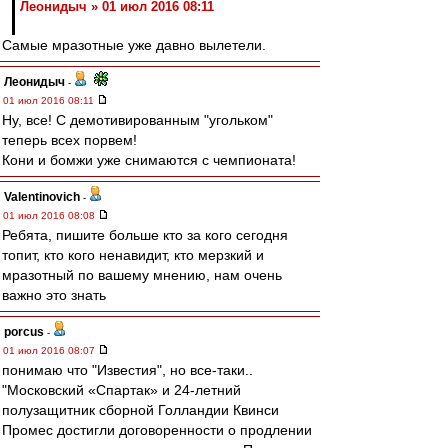
Леонидыч » 01 июл 2016 08:11
Самые мразотные уже давно вылетели.
Леонидыч
-
01 июл 2016 08:11
Ну, все! С демотивированным "угольком"
теперь всех порвем!
Кони и бомжи уже снимаются с чемпионата!
Valentinovich
-
01 июл 2016 08:08
Ребята, пишите больше кто за кого сегодня
топит, кто кого ненавидит, кто мерзкий и
мразотный по вашему мнению, нам очень
важно это знать
porcus
-
01 июл 2016 08:07
понимаю что "Известия", но все-таки..
"Московский «Спартак» и 24-летний
полузащитник сборной Голландии Квинси
Промес достигли договоренности о продлении