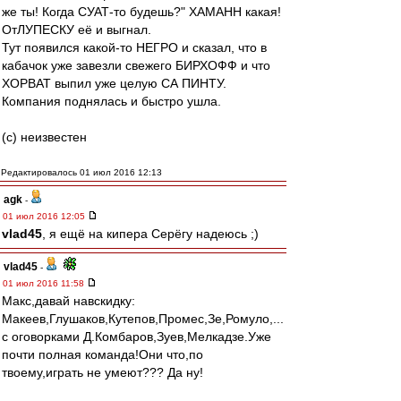
же ты! Когда СУАТ-то будешь?" ХАМАНН какая!
ОтЛУПЕСКУ её и выгнал.
Тут появился какой-то НЕГРО и сказал, что в
кабачок уже завезли свежего БИРХОФФ и что
ХОРВАТ выпил уже целую СА ПИНТУ.
Компания поднялась и быстро ушла.
(с) неизвестен
Редактировалось 01 июл 2016 12:13
agk
-
01 июл 2016 12:05
vlad45
, я ещё на кипера Серёгу надеюсь ;)
vlad45
-
01 июл 2016 11:58
Макс,давай навскидку:
Макеев,Глушаков,Кутепов,Промес,Зе,Ромуло,...
с оговорками Д.Комбаров,Зуев,Мелкадзе.Уже
почти полная команда!Они что,по
твоему,играть не умеют??? Да ну!