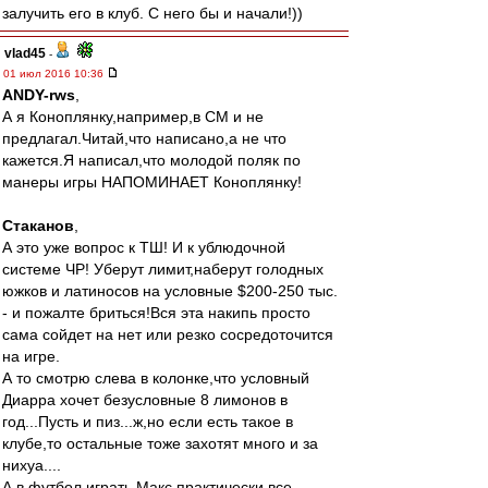
залучить его в клуб. С него бы и начали!))
vlad45
-
01 июл 2016 10:36
ANDY-rws
,
А я Коноплянку,например,в СМ и не
предлагал.Читай,что написано,а не что
кажется.Я написал,что молодой поляк по
манеры игры НАПОМИНАЕТ Коноплянку!
Cтаканов
,
А это уже вопрос к ТШ! И к ублюдочной
системе ЧР! Уберут лимит,наберут голодных
южков и латиносов на условные $200-250 тыс.
- и пожалте бриться!Вся эта накипь просто
сама сойдет на нет или резко сосредоточится
на игре.
А то смотрю слева в колонке,что условный
Диарра хочет безусловные 8 лимонов в
год...Пусть и пиз...ж,но если есть такое в
клубе,то остальные тоже захотят много и за
нихуа....
А в футбол играть,Макс,практически все