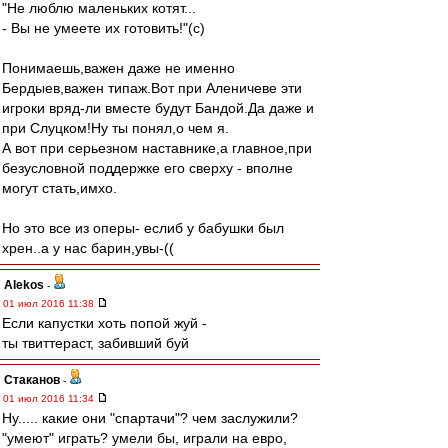
"Не люблю маленьких котят...
- Вы не умеете их готовить!"(с)
Понимаешь,важен даже не именно
Бердыев,важен типаж.Вот при Аленичеве эти
игроки вряд-ли вместе будут Бандой.Да даже и
при Слуцком!Ну ты понял,о чем я.
А вот при серьезном наставнике,а главное,при
безусловной поддержке его сверху - вполне
могут стать,имхо.
Но это все из оперы- еслиб у бабушки был
хрен..а у нас барин,увы-((
Alekos
-
01 июл 2016 11:38
Если капустки хоть попой жуй -
ты твиттераст, забивший буй
Cтаканов
-
01 июл 2016 11:34
Ну..... какие они "спартачи"? чем заслужили?
"умеют" играть? умели бы, играли на евро,