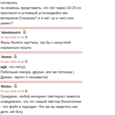
согласись.
ты можешь представить, что лет через 10-15 их
пригласят в условный устьпиздюйск как
ветеранов Спатрака? и я нет. ну и чего они
умеют?
Valentinovich
-
01 июл 2016 11:32
Жаль Нолито про*али, так бы с капусткой
нормально пошло
Stemid
-
01 июл 2016 11:30
agk
, это пять))
Побольше юмора, друзья, все же пятница )
Думаю, хватит о ненависти)
Montez
-
01 июл 2016 11:29
Граждане, любой интернет-твиттераст кажется
осведомлен, что тот самый твиттер Коноплянки
- это фейк и пародия. Что же вы ведетесь как
дети, ей богу.