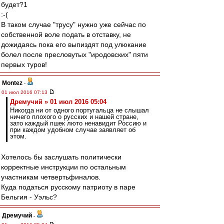
будет?1
:-(
В таком случае "трусу" нужно уже сейчас по
собственной воле подать в отставку, не
дожидаясь пока его выпиздят под улюкание
болел после пресловутых "иродовских" пяти
первых туров!
Montez
-
01 июл 2016 07:13
Дремучий » 01 июл 2016 05:04
Никогда ни от одного португальца не слышал
ничего плохого о русских и нашей стране,
зато каждый пшек люто ненавидит Россию и
при каждом удобном случае заявляет об
этом.
Хотелось бы заслушать политически
корректные инструкции по остальным
участникам четвертьфиналов.
Куда податься русскому патриоту в паре
Бельгия - Уэльс?
Дремучий
-