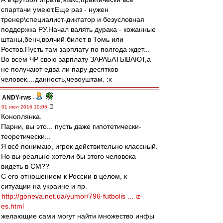
спартачи умеют.Еще раз - нужен
тренер\специалист-диктатор и безусловная
поддержка РУ.Начал валять дурака - кожанные
штаны,бенч,волчий билет в Томь или
Ростов.Пусть там зарплату по полгода ждет...
Во всем ЧР свою зарплату ЗАРАБАТЫВАЮТ,а
не получают едва ли пару десятков
человек....данность,чевоуштам. :x
ANDY-rws
-
01 июл 2016 10:06
Коноплянка.
Парни, вы это... пусть даже гипотетически-
теоретически...
Я всё понимаю, игрок действительно классный.
Но вы реально хотели бы этого человека
видеть в СМ??
С его отношением к России в целом, к
ситуации на украине и пр.
http://goneva.net.ua/yumor/796-futbolis ... iz-
es.html
желающие сами могут найти множество инфы