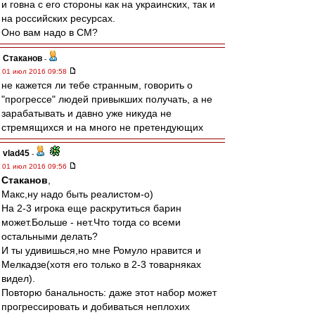
и говна с его стороны как на украинских, так и
на российских ресурсах.
Оно вам надо в СМ?
Cтаканов
-
01 июл 2016 09:58
не кажется ли тебе странным, говорить о
"прогрессе" людей привыкших получать, а не
зарабатывать и давно уже никуда не
стремящихся и на много не претендующих
vlad45
-
01 июл 2016 09:56
Cтаканов
,
Макс,ну надо быть реалистом-о)
На 2-3 игрока еще раскрутиться барин
может.Больше - нет.Что тогда со всеми
остальными делать?
И ты удивишься,но мне Ромуло нравится и
Мелкадзе(хотя его только в 2-3 товарняках
видел).
Повторю банальность: даже этот набор может
прогрессировать и добиваться неплохих