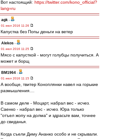
Вот настоящий:
https://twitter.com/kono_official?
lang=ru
agk
-
01 июл 2016 11:26
Капустка без Попы деньги на ветер
Alekos
-
01 июл 2016 11:25
Мясо с капусткой - могут голубцы получиться. А
может и борщ
BM1964
-
01 июл 2016 11:15
А вообще, твитер Коноплянки навел на горькие
размышления....
В самом деле - Моцарт, набрал вес - исчез.
Саенко - набрал вес - исчез. Юра только
"отъел жопу на долма" и здрасьте вам, точнее
до свиданья.
Когда съели Диму Ананко особо и не скрывали.