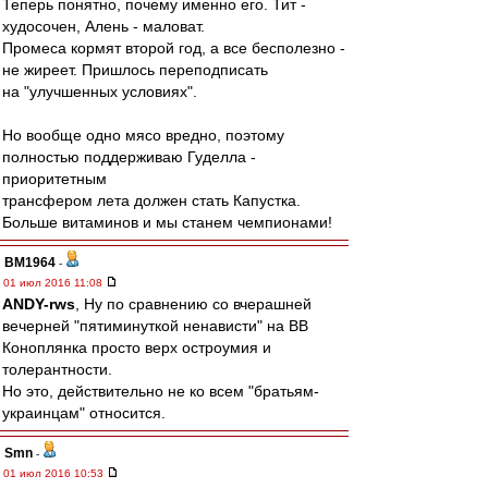
Теперь понятно, почему именно его. Тит -
худосочен, Алень - маловат.
Промеса кормят второй год, а все бесполезно -
не жиреет. Пришлось переподписать
на "улучшенных условиях".
Но вообще одно мясо вредно, поэтому
полностью поддерживаю Гуделла -
приоритетным
трансфером лета должен стать Капустка.
Больше витаминов и мы станем чемпионами!
BM1964
-
01 июл 2016 11:08
ANDY-rws
, Ну по сравнению со вчерашней
вечерней "пятиминуткой ненависти" на ВВ
Коноплянка просто верх остроумия и
толерантности.
Но это, действительно не ко всем "братьям-
украинцам" относится.
Smn
-
01 июл 2016 10:53