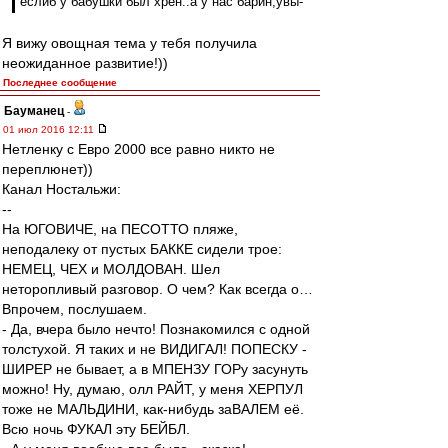
еслиб у бабушки был хрен..а у нас барин,увы-
Я вижу овощная тема у тебя получила
неожиданное развитие!))
Последнее сообщение
Бауманец
-
01 июл 2016 12:11
Нетленку с Евро 2000 все равно никто не
переплюнет))
Канал Ностальжи:
--
На ЮГОВИЧЕ, на ПЕСОТТО пляже,
неподалеку от пустых БАККЕ сидели трое:
НЕМЕЦ, ЧЕХ и МОЛДОВАН. Шел
неторопливый разговор. О чем? Как всегда о…
Впрочем, послушаем.
- Да, вчера было нечто! Познакомился с одной
толстухой. Я таких и не ВИДИГАЛ! ПОПЕСКУ -
ШИРЕР не бывает, а в МПЕНЗУ ГОРу засунуть
можно! Ну, думаю, олл РАЙТ, у меня ХЕРПУЛ
тоже не МАЛЬДИНИ, как-нибудь заВАЛЕМ её.
Всю ночь ФУКАЛ эту БЕЙБЛ.