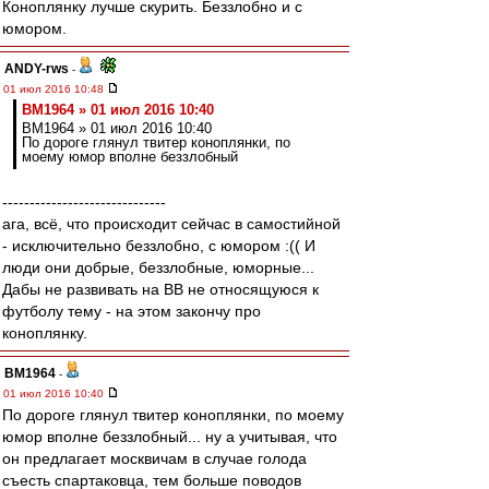
Коноплянку лучше скурить. Беззлобно и с
юмором.
ANDY-rws
-
01 июл 2016 10:48
BM1964 » 01 июл 2016 10:40
BM1964 » 01 июл 2016 10:40
По дороге глянул твитер коноплянки, по
моему юмор вполне беззлобный
------------------------------
ага, всё, что происходит сейчас в самостийной
- исключительно беззлобно, с юмором :(( И
люди они добрые, беззлобные, юморные...
Дабы не развивать на ВВ не относящуюся к
футболу тему - на этом закончу про
коноплянку.
BM1964
-
01 июл 2016 10:40
По дороге глянул твитер коноплянки, по моему
юмор вполне беззлобный... ну а учитывая, что
он предлагает москвичам в случае голода
съесть спартаковца, тем больше поводов