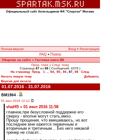
Официальный сайт болельщиков ФК "Спартак" Москва
Полная версия
Вход
•
Регистрация
FAQ
•
Поиск
Общение на сайте
Гостевая книга ВВ
»
Пред. тема
|
След. тема
Страница
87
из
88
[ Сообщений: 4376 ]
На страницу
Пред.
1
...
84
,
85
,
86
,
87
,
88
След.
Начать новую тему
Добавить
Версия для печати
01.07.2016 - 31.07.2016
BM1964
-
01 июл 2016 12:12
vlad45 » 01 июл 2016 11:58
главное,при безусловной поддержке его
сверху - вполне могут стать,имхо.
Прошу прощения, что вмешиваюсь, но вот
последнее мне кажется первичным и
вторичным и третичным... Без него никакой
тренер не спасет...