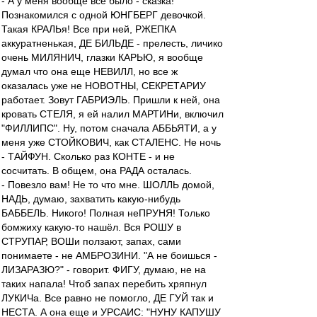
- А у меня вообще все было - сказка!
Познакомился с одной ЮНГБЕРГ девочкой.
Такая КРАЛЬя! Все при ней, РЖЕПКА
аккуратненькая, ДЕ БИЛЬДЕ - прелесть, личико
очень МИЛЯНИЧ, глазки КАРЬЮ, я вообще
думал что она еще НЕВИЛЛ, но все ж
оказалась уже не НОВОТНЫ, СЕКРЕТАРИУ
работает. Зовут ГАБРИЭЛЬ. Пришли к ней, она
кровать СТЕЛЯ, я ей налил МАРТИНи, включил
"ФИЛЛИПС". Ну, потом сначала АББЬЯТИ, а у
меня уже СТОЙКОВИЧ, как СТАЛЕНС. Не ночь
- ТАЙФУН. Сколько раз КОНТЕ - и не
сосчитать. В общем, она РАДА осталась.
- Повезло вам! Не то что мне. ШОЛЛЬ домой,
НАДЬ, думаю, захватить какую-нибудь
БАББЕЛЬ. Никого! Полная неПРУНЯ! Только
бомжиху какую-то нашёл. Вся РОШУ в
СТРУПАР, ВОШи ползают, запах, сами
понимаете - не АМБРОЗИНИ. "А не боишься -
ЛИЗАРАЗЮ?" - говорит. ФИГУ, думаю, не на
таких напала! Чтоб запах перебить хряпнул
ЛУКИЧа. Все равно не помогло, ДЕ ГУЙ так и
НЕСТА. А она еще и УРСАИС: "НУНУ КАПУШУ