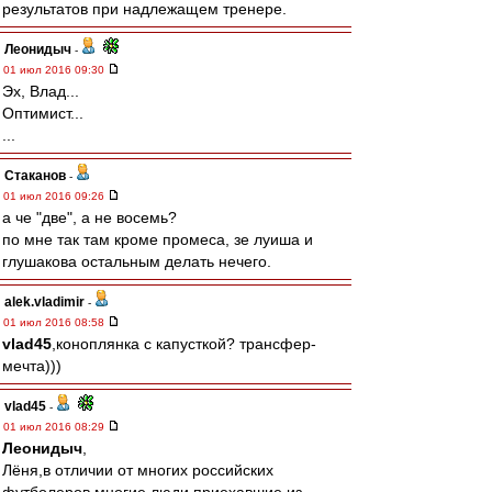
результатов при надлежащем тренере.
Леонидыч
-
01 июл 2016 09:30
Эх, Влад...
Оптимист...
...
Cтаканов
-
01 июл 2016 09:26
а че "две", а не восемь?
по мне так там кроме промеса, зе луиша и
глушакова остальным делать нечего.
alek.vladimir
-
01 июл 2016 08:58
vlad45
,коноплянка с капусткой? трансфер-
мечта)))
vlad45
-
01 июл 2016 08:29
Леонидыч
,
Лёня,в отличии от многих российских