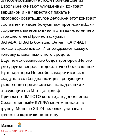
футболеров,многие люди приехавшие из
Европы,не считают улучшенный контракт
вершиной и не перестают пахать и
прогрессировать.Другое дело,КАК этот контракт
составлен и какие бонусы там прописаны.Если
сохранена материальная мотивация,то ничего
страшного нет.Промес заслужил
ЗАРАБАТЫВАТЬ больше. Он не ПОЛУЧАЕТ
пока,а зарабатывает.И оправдывает каждую
копейку вложенных в него средств.
Ещё немаловажно,кто будет тренером.Но это
уже другой вопрос...и достаточно болезненный.
Ну и партнеры.Не особо заморачиваясь,я
сходу назвал бы две позиции,требующие
укрепления прямо сейчас: нападающий и
атакующий п\з.М.б. центрдеф.
Причем не ВМЕСТО кого-то,а в дополнение!
Сезон длинный+ КУЕФА можем попасть в
группу. Меньше 23-24 человек ,учитывая
травмы и карточки не потянут.
Мамонт
-
01 июл 2016 08:26