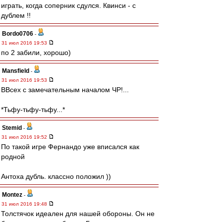
играть, когда соперник сдулся. Квинси - с
дублем !!
Bordo0706
-
31 июл 2016 19:53
по 2 забили, хорошо)
Mansfield
-
31 июл 2016 19:53
ВВсех с замечательным началом ЧР!...
*Тьфу-тьфу-тьфу...*
Stemid
-
31 июл 2016 19:52
По такой игре Фернандо уже вписался как
родной
Антоха дубль. классно положил ))
Montez
-
31 июл 2016 19:48
Толстячок идеален для нашей обороны. Он не