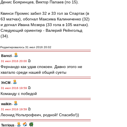
Денис Бояринцев, Виктор Папаев (по 15).
Квинси Промес забил 32 и 33 гол за Спартак (в
63 матчах), обогнал Максима Калиниченко (32)
и догнал Ивана Мозера (33 гола в 105 матчах).
Следующий ориентир - Валерий Рейнгольд
(34).
Редактировалось 31 июл 2016 20:02
Barezi
-
31 июл 2016 20:00
Фернандо как удав спокоен. Давно этого не
хватало среди нашей общей суеты
УлСМ
-
31 июл 2016 19:59
Команду с победой
walkin
-
31 июл 2016 19:59
Леонид Нольтрофеич, родной! Спасибо!))
Terrious
-