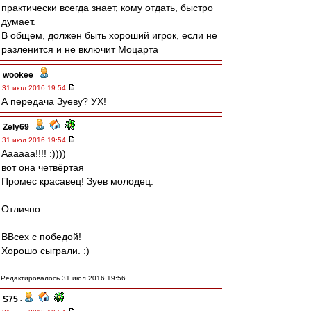
практически всегда знает, кому отдать, быстро
думает.
В общем, должен быть хороший игрок, если не
разленится и не включит Моцарта
wookee
-
31 июл 2016 19:54
А передача Зуеву? УХ!
Zely69
-
31 июл 2016 19:54
Аааааа!!!! :))))
вот она четвёртая
Промес красавец! Зуев молодец.
Отлично
ВВсех с победой!
Хорошо сыграли. :)
Редактировалось 31 июл 2016 19:56
S75
-