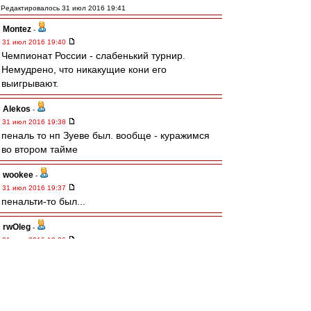
Редактировалось 31 июл 2016 19:41
Montez
-
31 июл 2016 19:40
Чемпионат России - слабенький турнир.
Немудрено, что никакущие кони его
выигрывают.
Alekos
-
31 июл 2016 19:38
пеналь то нп Зуеве был. вообще - куражимся
во втором тайме
wookee
-
31 июл 2016 19:37
пенальти-то был...
rwOleg
-
31 июл 2016 19:36
Мля, что у нас с газоном? Уже третий сезон
трава с корнями и землей вылетает из-под
бутс.
Stemid
-