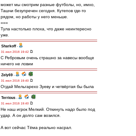
может мы смотрим разные футболы, но, имхо,
Ташчи безупречен сегодня. Кутепов где-то
рядом, но работы у него меньше.
===
Тула настолько плоха, что даже неинтересно
уже.
Sharkoff
-
31 июл 2016 19:42
С Ребровым очень страшно за навесы вообще
ничего не ловии
Zely69
-
31 июл 2016 19:40
Отдай Мельгарехо Зуеву и четвёртая бы была
Terrious
-
31 июл 2016 19:40
Не наш игрок Мелкий. Откинуть надо было под
удар. А он долго сам возился.
А вот сейчас Тёма реально насрал.