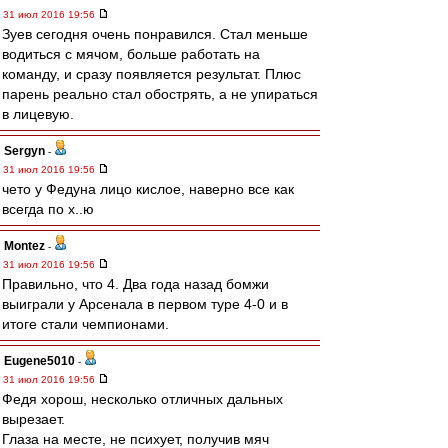
31 июл 2016 19:56
Зуев сегодня очень понравился. Стал меньше
водиться с мячом, больше работать на
команду, и сразу появляется результат. Плюс
парень реально стал обострять, а не упираться
в лицевую.
Sergyn
-
31 июл 2016 19:56
чето у Федуна лицо кислое, наверно все как
всегда по х..ю
Montez
-
31 июл 2016 19:56
Правильно, что 4. Два года назад бомжи
выиграли у Арсенала в первом туре 4-0 и в
итоге стали чемпионами.
Eugene5010
-
31 июл 2016 19:56
Федя хорош, несколько отличных дальных
вырезает.
Глаза на месте, не психует, получив мяч