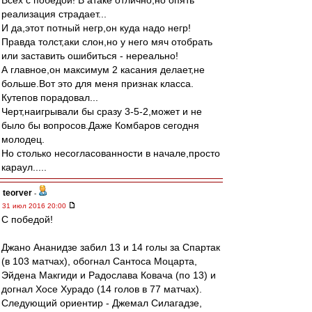
Всех с победой! В атаке отлично,но опять
реализация страдает...
И да,этот потный негр,он куда надо негр!
Правда толст,аки слон,но у него мяч отобрать
или заставить ошибиться - нереально!
А главное,он максимум 2 касания делает,не
больше.Вот это для меня признак класса.
Кутепов порадовал...
Черт,наигрывали бы сразу 3-5-2,может и не
было бы вопросов.Даже Комбаров сегодня
молодец.
Но столько несогласованности в начале,просто
караул.....
teorver
-
31 июл 2016 20:00
С победой!
Джано Ананидзе забил 13 и 14 голы за Спартак
(в 103 матчах), обогнал Сантоса Моцарта,
Эйдена Макгиди и Радослава Ковача (по 13) и
догнал Хосе Хурадо (14 голов в 77 матчах).
Следующий ориентир - Джемал Силагадзе,