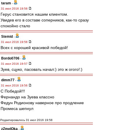
taram
-
31 июл 2016 19:58
Герус становится нашим клиентом.
Увидев его в составе соперников, как-то сразу
спокойно стало
Stemid
-
31 июл 2016 19:58
Всех с хорошей красивой победой!
Bordo0706
-
31 июл 2016 19:57
Зуев, сцуко, пасовать начал:) это ж огого!:)
dimm77
-
31 июл 2016 19:56
С Победой!!!
Фернандо на Зуева классно
Федун Родионову наверное про продление
Промеса шепнул
Редактировалось 31 июл 2016 19:58
zZmeIOka
-