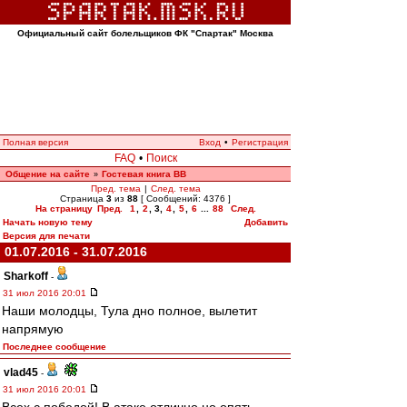
Официальный сайт болельщиков ФК "Спартак" Москва
Полная версия
Вход
•
Регистрация
FAQ
•
Поиск
Общение на сайте
Гостевая книга ВВ
»
Пред. тема
|
След. тема
Страница
3
из
88
[ Сообщений: 4376 ]
На страницу
Пред.
1
,
2
,
3
,
4
,
5
,
6
...
88
След.
Начать новую тему
Добавить
Версия для печати
01.07.2016 - 31.07.2016
Sharkoff
-
31 июл 2016 20:01
Наши молодцы, Тула дно полное, вылетит
напрямую
Последнее сообщение
vlad45
-
31 июл 2016 20:01