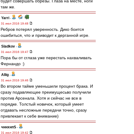
будет совершать обрезы. Глаза на месте, ноги
там же.
Yarri
-
31 июл 2016 19:48
Ребров потерял уверенность. Дико боится
ошибиться, что и приводит к дерганной игре.
Sladkov
-
31 июл 2016 19:47
Пора бы от сглаза уже перестать нахваливать
Фернандо :)
Allig
-
31 июл 2016 19:46
Во втором тайме уменьшили процент брака. И
сразу подавляющее преимущесьво получили
против Арсенала. Хотя и сейчас не все в
порядке. Толстый новичок, который умеет
отдавать несложные передачи точно, сразу
привлекает к себе внимание)
чннхнпS
-
31 июл 2016 19:42