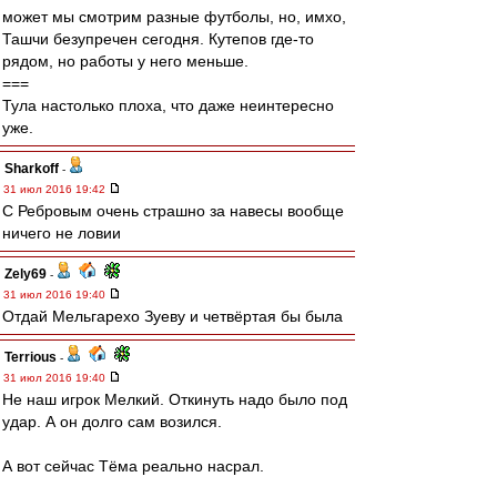
может мы смотрим разные футболы, но, имхо,
Ташчи безупречен сегодня. Кутепов где-то
рядом, но работы у него меньше.
===
Тула настолько плоха, что даже неинтересно
уже.
Sharkoff
-
31 июл 2016 19:42
С Ребровым очень страшно за навесы вообще
ничего не ловии
Zely69
-
31 июл 2016 19:40
Отдай Мельгарехо Зуеву и четвёртая бы была
Terrious
-
31 июл 2016 19:40
Не наш игрок Мелкий. Откинуть надо было под
удар. А он долго сам возился.
А вот сейчас Тёма реально насрал.