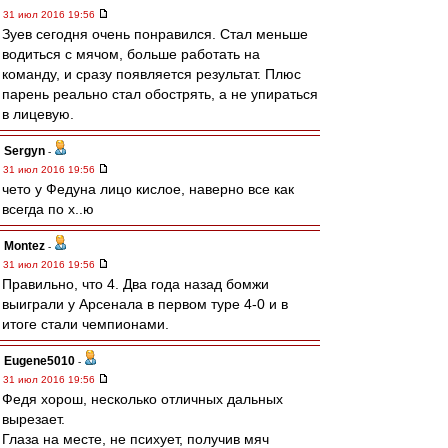
31 июл 2016 19:56
Зуев сегодня очень понравился. Стал меньше
водиться с мячом, больше работать на
команду, и сразу появляется результат. Плюс
парень реально стал обострять, а не упираться
в лицевую.
Sergyn
-
31 июл 2016 19:56
чето у Федуна лицо кислое, наверно все как
всегда по х..ю
Montez
-
31 июл 2016 19:56
Правильно, что 4. Два года назад бомжи
выиграли у Арсенала в первом туре 4-0 и в
итоге стали чемпионами.
Eugene5010
-
31 июл 2016 19:56
Федя хорош, несколько отличных дальных
вырезает.
Глаза на месте, не психует, получив мяч