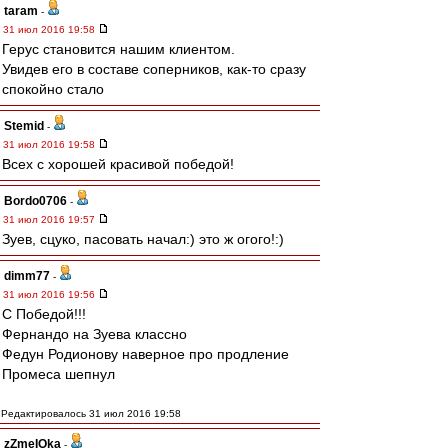
taram
-
31 июл 2016 19:58
Герус становится нашим клиентом.
Увидев его в составе соперников, как-то сразу
спокойно стало
Stemid
-
31 июл 2016 19:58
Всех с хорошей красивой победой!
Bordo0706
-
31 июл 2016 19:57
Зуев, сцуко, пасовать начал:) это ж огого!:)
dimm77
-
31 июл 2016 19:56
С Победой!!!
Фернандо на Зуева классно
Федун Родионову наверное про продление
Промеса шепнул
Редактировалось 31 июл 2016 19:58
zZmeIOka
-