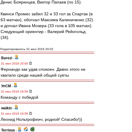
Денис Бояринцев, Виктор Папаев (по 15).
Квинси Промес забил 32 и 33 гол за Спартак (в
63 матчах), обогнал Максима Калиниченко (32)
и догнал Ивана Мозера (33 гола в 105 матчах).
Следующий ориентир - Валерий Рейнгольд
(34).
Редактировалось 31 июл 2016 20:02
Barezi
-
31 июл 2016 20:00
Фернандо как удав спокоен. Давно этого не
хватало среди нашей общей суеты
УлСМ
-
31 июл 2016 19:59
Команду с победой
walkin
-
31 июл 2016 19:59
Леонид Нольтрофеич, родной! Спасибо!))
Terrious
-