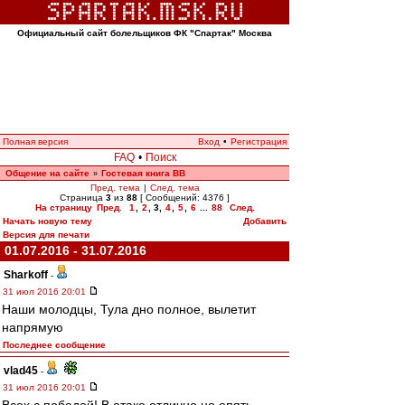
Официальный сайт болельщиков ФК "Спартак" Москва
Полная версия
Вход
•
Регистрация
FAQ
•
Поиск
Общение на сайте
Гостевая книга ВВ
»
Пред. тема
|
След. тема
Страница
3
из
88
[ Сообщений: 4376 ]
На страницу
Пред.
1
,
2
,
3
,
4
,
5
,
6
...
88
След.
Начать новую тему
Добавить
Версия для печати
01.07.2016 - 31.07.2016
Sharkoff
-
31 июл 2016 20:01
Наши молодцы, Тула дно полное, вылетит
напрямую
Последнее сообщение
vlad45
-
31 июл 2016 20:01