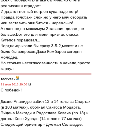
Всех с победой! В атаке отлично,но опять
реализация страдает...
И да,этот потный негр,он куда надо негр!
Правда толст,аки слон,но у него мяч отобрать
или заставить ошибиться - нереально!
А главное,он максимум 2 касания делает,не
больше.Вот это для меня признак класса.
Кутепов порадовал...
Черт,наигрывали бы сразу 3-5-2,может и не
было бы вопросов.Даже Комбаров сегодня
молодец.
Но столько несогласованности в начале,просто
караул.....
teorver
-
31 июл 2016 20:00
С победой!
Джано Ананидзе забил 13 и 14 голы за Спартак
(в 103 матчах), обогнал Сантоса Моцарта,
Эйдена Макгиди и Радослава Ковача (по 13) и
догнал Хосе Хурадо (14 голов в 77 матчах).
Следующий ориентир - Джемал Силагадзе,