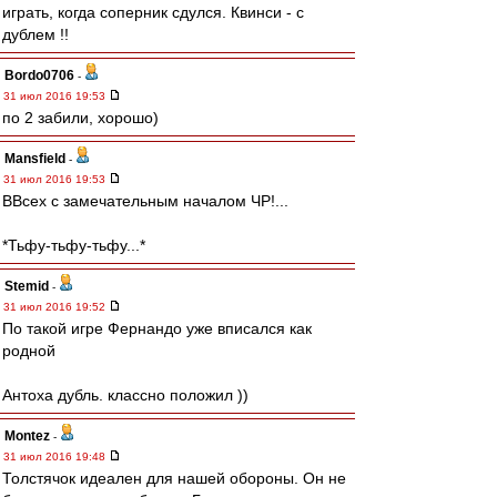
играть, когда соперник сдулся. Квинси - с
дублем !!
Bordo0706
-
31 июл 2016 19:53
по 2 забили, хорошо)
Mansfield
-
31 июл 2016 19:53
ВВсех с замечательным началом ЧР!...
*Тьфу-тьфу-тьфу...*
Stemid
-
31 июл 2016 19:52
По такой игре Фернандо уже вписался как
родной
Антоха дубль. классно положил ))
Montez
-
31 июл 2016 19:48
Толстячок идеален для нашей обороны. Он не