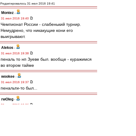
Редактировалось 31 июл 2016 19:41
Montez
-
31 июл 2016 19:40
Чемпионат России - слабенький турнир.
Немудрено, что никакущие кони его
выигрывают.
Alekos
-
31 июл 2016 19:38
пеналь то нп Зуеве был. вообще - куражимся
во втором тайме
wookee
-
31 июл 2016 19:37
пенальти-то был...
rwOleg
-
31 июл 2016 19:36
Мля, что у нас с газоном? Уже третий сезон
трава с корнями и землей вылетает из-под
бутс.
Stemid
-