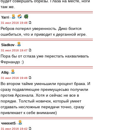
будет совершать обрезы. Глаза на месте, ноги
там же.
Yarri
-
31 июл 2016 19:48
Ребров потерял уверенность. Дико боится
ошибиться, что и приводит к дерганной игре.
Sladkov
-
31 июл 2016 19:47
Пора бы от сглаза уже перестать нахваливать
Фернандо :)
Allig
-
31 июл 2016 19:46
Во втором тайме уменьшили процент брака. И
сразу подавляющее преимущесьво получили
против Арсенала. Хотя и сейчас не все в
порядке. Толстый новичок, который умеет
отдавать несложные передачи точно, сразу
привлекает к себе внимание)
чннхнпS
-
31 июл 2016 19:42