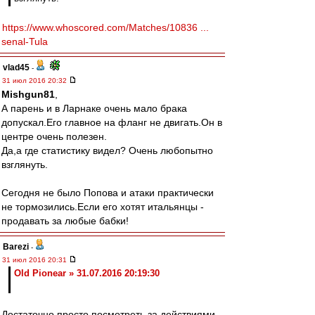
https://www.whoscored.com/Matches/10836 ...
senal-Tula
vlad45
-
31 июл 2016 20:32
Mishgun81
,
А парень и в Ларнаке очень мало брака
допускал.Его главное на фланг не двигать.Он в
центре очень полезен.
Да,а где статистику видел? Очень любопытно
взглянуть.
Сегодня не было Попова и атаки практически
не тормозились.Если его хотят итальянцы -
продавать за любые бабки!
Barezi
-
31 июл 2016 20:31
Old Pionear » 31.07.2016 20:19:30
Достаточно просто посмотреть за действиями