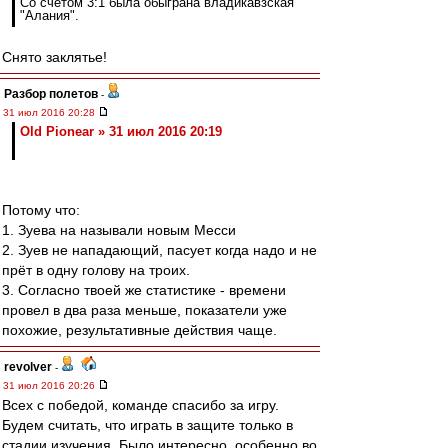
Со счётом 3:1 была обыграна владикавзская
"Алания".
Снято заклятье!
Разбор полетов
-
31 июл 2016 20:28
Old Pionear » 31 июл 2016 20:19
Потому что:
1. Зуева на называли новым Месси
2. Зуев не нападающий, пасует когда надо и не
прёт в одну голову на троих.
3. Согласно твоей же статистике - времени
провел в два раза меньше, показатели уже
похожие, результативные действия чаще.
revolver
-
31 июл 2016 20:26
Всех с победой, команде спасибо за игру.
Будем считать, что играть в защите только в
стадии изучения. Было интересно, особенно во