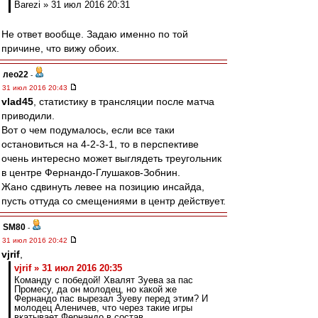
Barezi » 31 июл 2016 20:31
Не ответ вообще. Задаю именно по той
причине, что вижу обоих.
лео22
-
31 июл 2016 20:43
vlad45
, статистику в трансляции после матча
приводили.
Вот о чем подумалось, если все таки
остановиться на 4-2-3-1, то в перспективе
очень интересно может выглядеть треугольник
в центре Фернандо-Глушаков-Зобнин.
Жано сдвинуть левее на позицию инсайда,
пусть оттуда со смещениями в центр действует.
SM80
-
31 июл 2016 20:42
vjrif
,
vjrif » 31 июл 2016 20:35
Команду с победой! Хвалят Зуева за пас
Промесу, да он молодец, но какой же
Фернандо пас вырезал Зуеву перед этим? И
молодец Аленичев, что через такие игры
вкатывает Фернандо в состав.