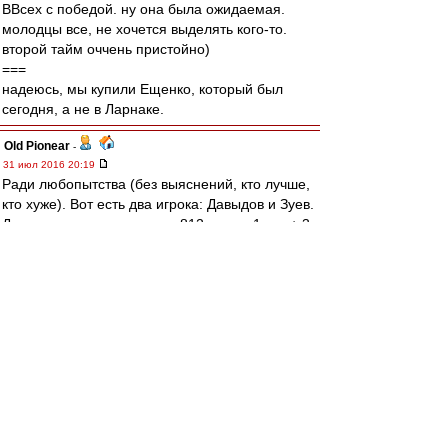
ВВсех с победой. ну она была ожидаемая.
молодцы все, не хочется выделять кого-то.
второй тайм оччень пристойно)
===
надеюсь, мы купили Ещенко, который был
сегодня, а не в Ларнаке.
Old Pionear
-
31 июл 2016 20:19
Ради любопытства (без выяснений, кто лучше,
кто хуже). Вот есть два игрока: Давыдов и Зуев.
Давыдов сыграл за основу 812 минут. 1 гол + 3
голевых передачи. 203 минуты на рез.
действие.
Зуев сыграл за основу 373 минуты. 0 голов + 2
голевых передачи. 186.5 минут на рез.
действие.
До сегодняшнего дня у Зуева было за 349
минут одно результативное действие (пас).
Казалось бы, разницы практически никакой, но
при этом после каждой игры Зуев - "хорош",
Давыдов - "отстой".
И вот вопрос: кто-нибудь может объяснить,