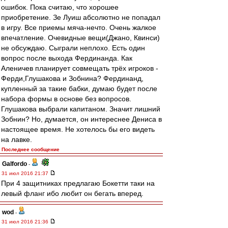
ошибок. Пока считаю, что хорошее
приобретение. Зе Луиш абсолютно не попадал
в игру. Все приемы мяча-нечто. Очень жалкое
впечатление. Очевидные вещи(Джано, Квинси)
не обсуждаю. Сыграли неплохо. Есть один
вопрос после выхода Фердинанда. Как
Аленичев планирует совмещать трёх игроков -
Ферди,Глушакова и Зобнина? Фердинанд,
купленный за такие бабки, думаю будет после
набора формы в основе без вопросов.
Глушакова выбрали капитаном. Значит лишний
Зобнин? Но, думается, он интереснее Дениса в
настоящее время. Не хотелось бы его видеть
на лавке.
Последнее сообщение
Galfordo
-
31 июл 2016 21:37
При 4 защитниках предлагаю Бокетти таки на
левый фланг ибо любит он бегать вперед.
wod
-
31 июл 2016 21:36