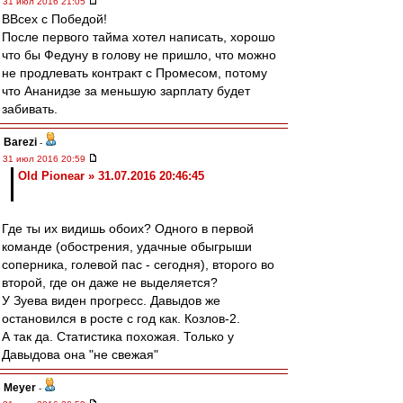
31 июл 2016 21:05
ВВсех с Победой!
После первого тайма хотел написать, хорошо
что бы Федуну в голову не пришло, что можно
не продлевать контракт с Промесом, потому
что Ананидзе за меньшую зарплату будет
забивать.
Barezi
-
31 июл 2016 20:59
Old Pionear » 31.07.2016 20:46:45
Где ты их видишь обоих? Одного в первой
команде (обострения, удачные обыгрыши
соперника, голевой пас - сегодня), второго во
второй, где он даже не выделяется?
У Зуева виден прогресс. Давыдов же
остановился в росте с год как. Козлов-2.
А так да. Статистика похожая. Только у
Давыдова она "не свежая"
Meyer
-