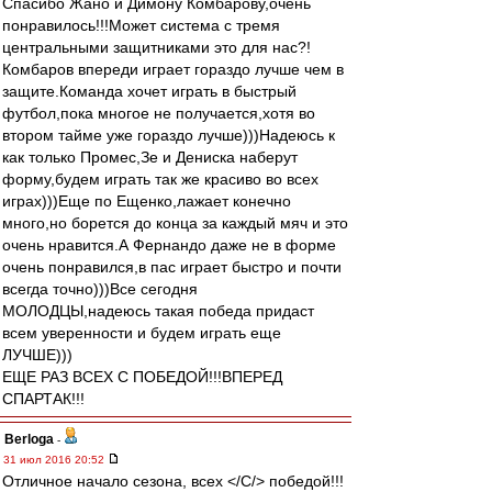
Спасибо Жано и Димону Комбарову,очень
понравилось!!!Может система с тремя
центральными защитниками это для нас?!
Комбаров впереди играет гораздо лучше чем в
защите.Команда хочет играть в быстрый
футбол,пока многое не получается,хотя во
втором тайме уже гораздо лучше)))Надеюсь к
как только Промес,Зе и Дениска наберут
форму,будем играть так же красиво во всех
играх)))Еще по Ещенко,лажает конечно
много,но борется до конца за каждый мяч и это
очень нравится.А Фернандо даже не в форме
очень понравился,в пас играет быстро и почти
всегда точно)))Все сегодня
МОЛОДЦЫ,надеюсь такая победа придаст
всем уверенности и будем играть еще
ЛУЧШЕ)))
ЕЩЕ РАЗ ВСЕХ С ПОБЕДОЙ!!!ВПЕРЕД
СПАРТАК!!!
Berloga
-
31 июл 2016 20:52
Отличное начало сезона, всех </С/> победой!!!