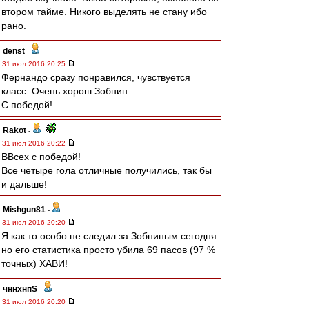
втором тайме. Никого выделять не стану ибо
рано.
denst
-
31 июл 2016 20:25
Фернандо сразу понравился, чувствуется
класс. Очень хорош Зобнин.
С победой!
Rakot
-
31 июл 2016 20:22
ВВсех с победой!
Все четыре гола отличные получились, так бы
и дальше!
Mishgun81
-
31 июл 2016 20:20
Я как то особо не следил за Зобниным сегодня
но его статистика просто убила 69 пасов (97 %
точных) ХАВИ!
чннхнпS
-
31 июл 2016 20:20