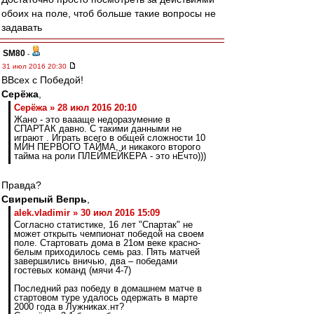
обоих на поле, чтоб больше такие вопросы не
задавать
SM80
-
31 июл 2016 20:30
ВВсех с Победой!
Серёжа
,
Серёжа » 28 июл 2016 20:10
Жано - это ваааще недоразумение в
СПАРТАК давно. С такими данными не
играют . Играть всего в общей сложности 10
МИН ПЕРВОГО ТАЙМА, и никакого второго
тайма на роли ПЛЕЙМЕЙКЕРА - это нЕчто)))
Правда?
Свирепый Вепрь
,
alek.vladimir » 30 июл 2016 15:09
Согласно статистике, 16 лет "Спартак" не
может открыть чемпионат победой на своем
поле. Стартовать дома в 21ом веке красно-
белым приходилось семь раз. Пять матчей
завершились вничью, два – победами
гостевых команд (мячи 4-7)
Последний раз победу в домашнем матче в
стартовом туре удалось одержать в марте
2000 года в Лужниках.нт?