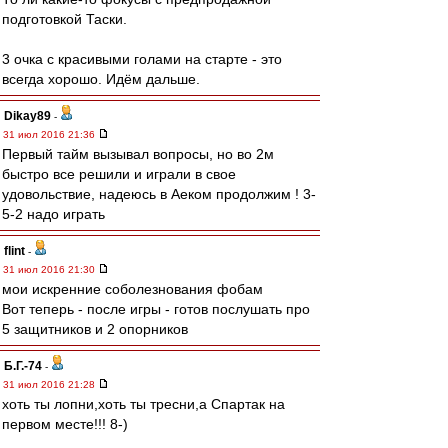
подготовкой Таски.
3 очка с красивыми голами на старте - это
всегда хорошо. Идём дальше.
Dikay89
-
31 июл 2016 21:36
Первый тайм вызывал вопросы, но во 2м
быстро все решили и играли в свое
удовольствие, надеюсь в Аеком продолжим ! 3-
5-2 надо играть
flint
-
31 июл 2016 21:30
мои искренние соболезнования фобам
Вот теперь - после игры - готов послушать про
5 защитников и 2 опорников
Б.Г.-74
-
31 июл 2016 21:28
хоть ты лопни,хоть ты тресни,а Спартак на
первом месте!!! 8-)