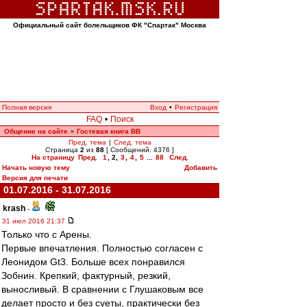
Официальный сайт болельщиков ФК "Спартак" Москва
Полная версия
Вход
•
Регистрация
FAQ
•
Поиск
Общение на сайте
Гостевая книга ВВ
»
Пред. тема
|
След. тема
Страница
2
из
88
[ Сообщений: 4376 ]
На страницу
Пред.
1
,
2
,
3
,
4
,
5
...
88
След.
Начать новую тему
Добавить
Версия для печати
01.07.2016 - 31.07.2016
krash
-
31 июл 2016 21:37
Только что с Арены.
Первые впечатления. Полностью согласен с
Леонидом Gt3. Больше всех понравился
Зобнин. Крепкий, фактурный, резкий,
выносливый. В сравнении с Глушаковым все
делает просто и без суеты, практически без