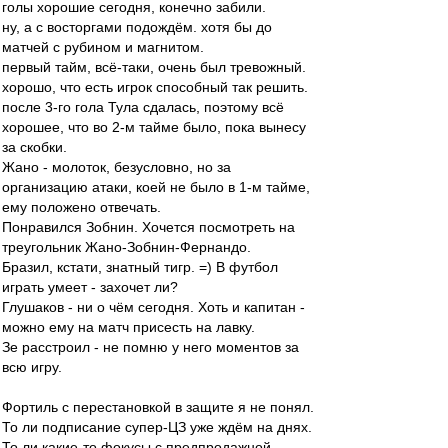
голы хорошие сегодня, конечно забили.
ну, а с восторгами подождём. хотя бы до
матчей с рубином и магнитом.
первый тайм, всё-таки, очень был тревожный.
хорошо, что есть игрок способный так решить.
после 3-го гола Тула сдалась, поэтому всё
хорошее, что во 2-м тайме было, пока вынесу
за скобки.
Жано - молоток, безусловно, но за
организацию атаки, коей не было в 1-м тайме,
ему положено отвечать.
Понравился Зобнин. Хочется посмотреть на
треугольник Жано-Зобнин-Фернандо.
Бразил, кстати, знатный тигр. =) В футбол
играть умеет - захочет ли?
Глушаков - ни о чём сегодня. Хоть и капитан -
можно ему на матч присесть на лавку.
Зе расстроил - не помню у него моментов за
всю игру.
Фортиль с перестановкой в защите я не понял.
То ли подписание супер-ЦЗ уже ждём на днях.
То ли какие-то фокусы с предпродажной