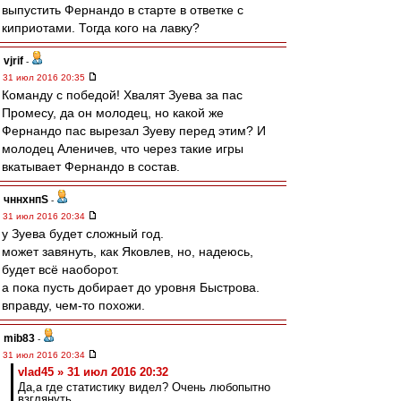
выпустить Фернандо в старте в ответке с
киприотами. Тогда кого на лавку?
vjrif
-
31 июл 2016 20:35
Команду с победой! Хвалят Зуева за пас
Промесу, да он молодец, но какой же
Фернандо пас вырезал Зуеву перед этим? И
молодец Аленичев, что через такие игры
вкатывает Фернандо в состав.
чннхнпS
-
31 июл 2016 20:34
у Зуева будет сложный год.
может завянуть, как Яковлев, но, надеюсь,
будет всё наоборот.
а пока пусть добирает до уровня Быстрова.
вправду, чем-то похожи.
mib83
-
31 июл 2016 20:34
vlad45 » 31 июл 2016 20:32
Да,а где статистику видел? Очень любопытно
взглянуть.