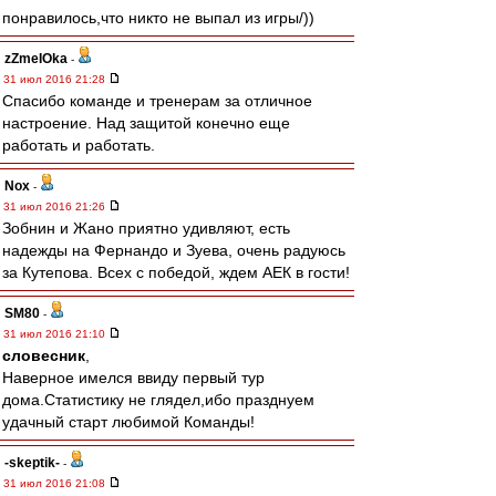
понравилось,что никто не выпал из игры/))
zZmeIOka
-
31 июл 2016 21:28
Спасибо команде и тренерам за отличное
настроение. Над защитой конечно еще
работать и работать.
Nox
-
31 июл 2016 21:26
Зобнин и Жано приятно удивляют, есть
надежды на Фернандо и Зуева, очень радуюсь
за Кутепова. Всех с победой, ждем АЕК в гости!
SM80
-
31 июл 2016 21:10
словесник
,
Наверное имелся ввиду первый тур
дома.Статистику не глядел,ибо празднуем
удачный старт любимой Команды!
-skeptik-
-
31 июл 2016 21:08