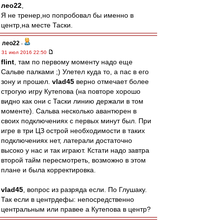
лео22
,
Я не тренер,но попробовал бы именно в
центр,на месте Таски.
лео22
-
31 июл 2016 22:50
flint
, там по первому моменту надо еще
Сальве палками ;) Улетел куда то, а пас в его
зону и прошел.
vlad45
верно отмечает более
строгую игру Кутепова (на повторе хорошо
видно как они с Таски линию держали в том
моменте). Сальва несколько авантюрен в
своих подключениях с первых минут был. При
игре в три ЦЗ острой необходимости в таких
подключениях нет, латерали достаточно
высоко у нас и так играют. Кстати надо завтра
второй тайм пересмотреть, возможно в этом
плане и была корректировка.
vlad45
, вопрос из разряда если. По Глушаку.
Так если в центрдефы: непосредственно
центральным или правее а Кутепова в центр?