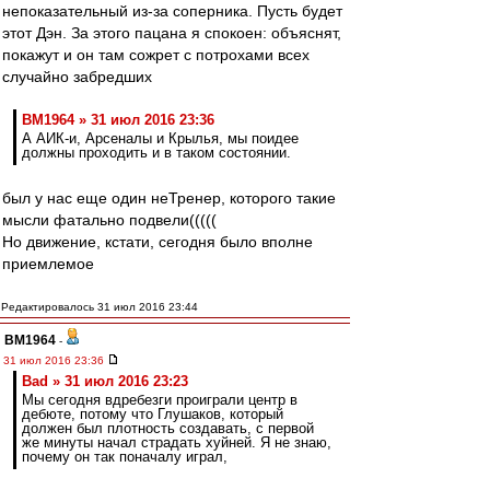
непоказательный из-за соперника. Пусть будет
этот Дэн. За этого пацана я спокоен: объяснят,
покажут и он там сожрет с потрохами всех
случайно забредших
BM1964 » 31 июл 2016 23:36
А АИК-и, Арсеналы и Крылья, мы поидее
должны проходить и в таком состоянии.
был у нас еще один неТренер, которого такие
мысли фатально подвели(((((
Но движение, кстати, сегодня было вполне
приемлемое
Редактировалось 31 июл 2016 23:44
BM1964
-
31 июл 2016 23:36
Bad » 31 июл 2016 23:23
Мы сегодня вдребезги проиграли центр в
дебюте, потому что Глушаков, который
должен был плотность создавать, с первой
же минуты начал страдать хуйней. Я не знаю,
почему он так поначалу играл,