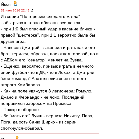
Йося
-
31 июл 2016 22:49
Из серии "По горячим следам с матча":
- обыгрывать говно обязаны всегда так
- при 1:0 был опасный удар в касание ближе к
правой "шестерке", при 1:1 вероятно была бы
другая игра.
- Навесов Дмитрий - закончил играть как и его
брат, терялся, обрезал, пас отдал голевой, но и
с АЕКом его "сенатор" меняет на Зуева.
- Ещенко, вероятно, привык играть в немного
иной футбол что в ДК, что в Лохах, а Дмитрий
"моя команда" Анатольевич хочет от него
второго Комбарова.
- Как на поле увяжутся 3 легионера: Ромуло,
Джано и Фернандо - не ясно. Последний
понравился забросом на Промеса.
- Пожар в обороне.
- Зе "мать его" Луиш - верните Никитку, Пава,
Пога, да хоть Саню Ширко - из серии
споткнулся-обыграл.