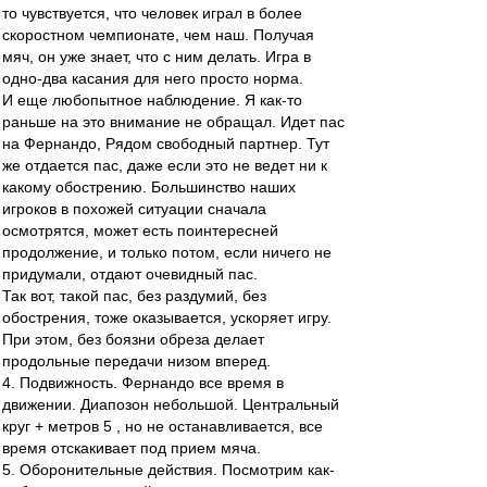
то чувствуется, что человек играл в более
скоростном чемпионате, чем наш. Получая
мяч, он уже знает, что с ним делать. Игра в
одно-два касания для него просто норма.
И еще любопытное наблюдение. Я как-то
раньше на это внимание не обращал. Идет пас
на Фернандо, Рядом свободный партнер. Тут
же отдается пас, даже если это не ведет ни к
какому обострению. Большинство наших
игроков в похожей ситуации сначала
осмотрятся, может есть поинтересней
продолжение, и только потом, если ничего не
придумали, отдают очевидный пас.
Так вот, такой пас, без раздумий, без
обострения, тоже оказывается, ускоряет игру.
При этом, без боязни обреза делает
продольные передачи низом вперед.
4. Подвижность. Фернандо все время в
движении. Диапозон небольшой. Центральный
круг + метров 5 , но не останавливается, все
время отскакивает под прием мяча.
5. Оборонительные действия. Посмотрим как-