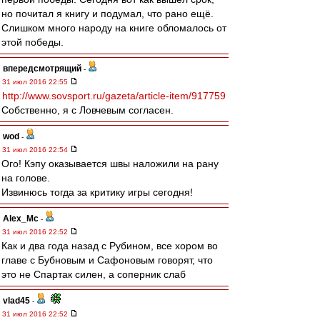
но почитал я книгу и подумал, что рано ещё.
Слишком много народу на книге обломалось от
этой победы.
впередсмотрящий
-
31 июл 2016 22:55
http://www.sovsport.ru/gazeta/article-item/917759
Собственно, я с Ловчевым согласен.
wod
-
31 июл 2016 22:54
Ого! Кэпу оказывается швы наложили на рану
на голове.
Извинюсь тогда за критику игры сегодня!
Alex_Mc
-
31 июл 2016 22:52
Как и два года назад с Рубином, все хором во
главе с Бубновым и Сафоновым говорят, что
это не Спартак силен, а соперник слаб
vlad45
-
31 июл 2016 22:52