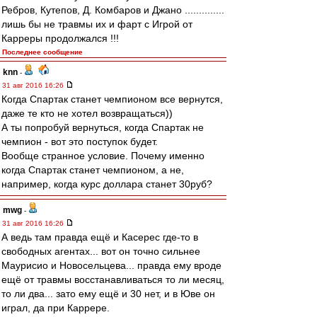
Ребров, Кутепов, Д. Комбаров и Джано ..............
лишь бы не травмы их и фарт с Игрой от
Карреры продолжался !!!
Последнее сообщение
knn
-
31 авг 2016 16:26
Когда Спартак станет чемпионом все вернутся,
даже те кто не хотел возвращаться))
А ты попробуй вернуться, когда Спартак не
чемпион - вот это поступок будет.
Вообще странное условие. Почему именно
когда Спартак станет чемпионом, а не,
например, когда курс доллара станет 30руб?
mwg
-
31 авг 2016 16:26
А ведь там правда ещё и Касерес где-то в
свободных агентах... вот он точно сильнее
Маурисио и Новосельцева... правда ему вроде
ещё от травмы восстанавливаться то ли месяц,
то ли два... зато ему ещё и 30 нет, и в Юве он
играл, да при Каррере.