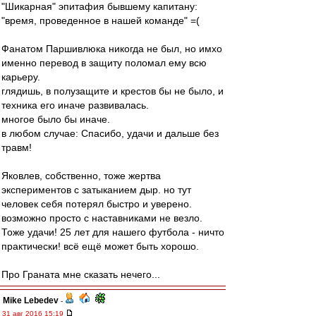
"Шикарная" эпитафия бывшему капитану:
"время, проведенное в нашей команде" =(
Фанатом Паршивлюка никогда не был, но имхо
именно перевод в защиту поломал ему всю
карьеру.
глядишь, в полузащите и крестов бы не было, и
техника его иначе развивалась.
многое было бы иначе.
в любом случае: Спасибо, удачи и дальше без
травм!
Яковлев, собственно, тоже жертва
экспериментов с затыканием дыр. но тут
человек себя потерял быстро и уверено.
возможно просто с наставниками не везло.
Тоже удачи! 25 лет для нашего футбола - ничто
практически! всё ещё может быть хорошо.
Про Граната мне сказать нечего...
Mike Lebedev
-
31 авг 2016 15:19