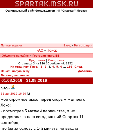
Официальный сайт болельщиков ФК "Спартак" Москва
Полная версия
Вход
•
Регистрация
FAQ
•
Поиск
Общение на сайте
Гостевая книга ВВ
»
Пред. тема
|
След. тема
Страница
3
из
186
[ Сообщений: 9252 ]
На страницу
Пред.
1
,
2
,
3
,
4
,
5
,
6
...
186
След.
Начать новую тему
Добавить
Версия для печати
01.08.2016 - 31.08.2016
SAS
-
31 авг 2016 16:29
моё скромное имхо перед скорым матчем с
Локо:
- посмотрев 5 матчей первенства, я не
представляю наш сегодняшний Спартак 11
сентября,
что бы за основу с 1-й минуты не вышли