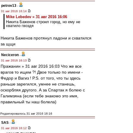
petrov13
-
31 авг 2016 16:14
Mike Lebedev » 31 авг 2016 16:06
Никита Баженов строил город, но ему не
хватило гвоздя
Никита Баженов протянул ладони и схватился
за щщи
Neciceron
-
31 авг 2016 16:13
Пражанин » 31 авг 2016 16:03 Что же все
врагов то ищем ?! Двое только по имени -
Федор и Вагиз ! P.S. от того, что ты здесь
раньше зарегился, умнее не станешь,
оскорбляя другого. А за Спартак я болею с
Галимзяна (если тебе знакомо это имя,
правильный ты наш болела)
Редактировалось 31 авг 2016 16:16
SAS
-
31 авг 2016 16:12