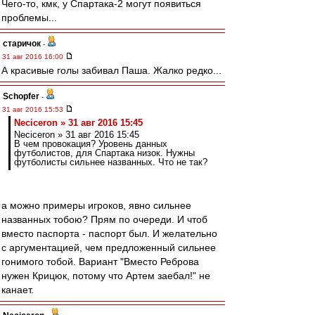
Чего-то, кмк, у Спартака-2 могут появиться
проблемы...
старичок
-
31 авг 2016 16:00
А красивые голы забивал Паша. Жалко редко...
Schopfer
-
31 авг 2016 15:53
Neciceron » 31 авг 2016 15:45
Neciceron » 31 авг 2016 15:45
В чем провокация? Уровень данных
футболистов, для Спартака низок. Нужны
футболисты сильнее названных. Что не так?
а можно примеры игроков, явно сильнее
названных тобою? Прям по очереди. И чтоб
вместо паспорта - паспорт был. И желательно
с аргументацией, чем предложенный сильнее
гонимого тобой. Вариант "Вместо Реброва
нужен Крицюк, потому что Артем заебал!" не
канает.