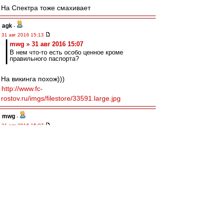
На Спектра тоже смахивает
agk
-
31 авг 2016 15:13
mwg » 31 авг 2016 15:07
В нем что-то есть особо ценное кроме
правильного паспорта?
На викинга похож)))
http://www.fc-
rostov.ru/imgs/filestore/33591.large.jpg
mwg
-
31 авг 2016 15:07
Valentinovich » 31 авг 2016 11:42
Скажите, а Маурисио круче Новосельцева?
Скажите, а кто такой этот Новосельцев? В нем
что-то есть особо ценное кроме правильного
паспорта?
чннхнпS
-