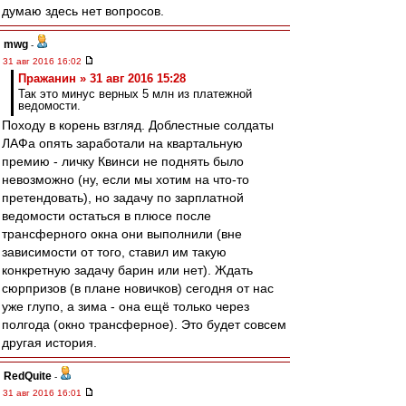
думаю здесь нет вопросов.
mwg
-
31 авг 2016 16:02
Пражанин » 31 авг 2016 15:28
Так это минус верных 5 млн из платежной
ведомости.
Походу в корень взгляд. Доблестные солдаты
ЛАФа опять заработали на квартальную
премию - личку Квинси не поднять было
невозможно (ну, если мы хотим на что-то
претендовать), но задачу по зарплатной
ведомости остаться в плюсе после
трансферного окна они выполнили (вне
зависимости от того, ставил им такую
конкретную задачу барин или нет). Ждать
сюрпризов (в плане новичков) сегодня от нас
уже глупо, а зима - она ещё только через
полгода (окно трансферное). Это будет совсем
другая история.
RedQuite
-
31 авг 2016 16:01