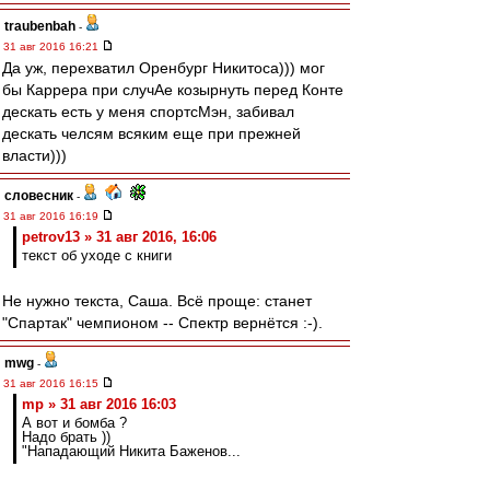
traubenbah
-
31 авг 2016 16:21
Да уж, перехватил Оренбург Никитоса))) мог
бы Каррера при случАе козырнуть перед Конте
дескать есть у меня спортсМэн, забивал
дескать челсям всяким еще при прежней
власти)))
словесник
-
31 авг 2016 16:19
petrov13 » 31 авг 2016, 16:06
текст об уходе с книги
Не нужно текста, Саша. Всё проще: станет
"Спартак" чемпионом -- Спектр вернётся :-).
mwg
-
31 авг 2016 16:15
mp » 31 авг 2016 16:03
А вот и бомба ?
Надо брать ))
"Нападающий Никита Баженов...