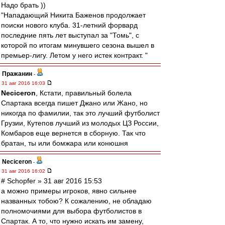
Надо брать ))
"Нападающий Никита Баженов продолжает
поиски нового клуба. 31-летний форвард
последние пять лет выступал за "Томь", с
которой по итогам минувшего сезона вышел в
премьер-лигу. Летом у него истек контракт. "
Пражанин
-
31 авг 2016 16:03
Neciceron
, Кстати, правильный болела
Спартака всегда пишет Джано или Жано, но
никогда по фамилии, так это лучший футболист
Грузии, Кутепов лучший из молодых ЦЗ России,
Комбаров еще вернется в сборную. Так что
братан, ты или бомжара или конюшня
Neciceron
-
31 авг 2016 16:02
# Schopfer » 31 авг 2016 15:53
а можно примеры игроков, явно сильнее
названных тобою? К сожалению, не обладаю
полномочиями для выбора футболистов в
Спартак. А то, что нужно искать им замену,