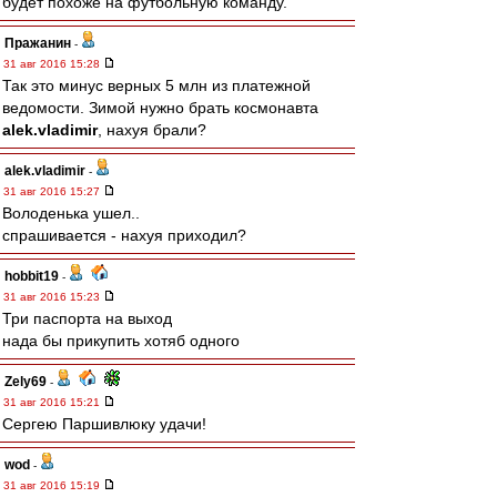
будет похоже на футбольную команду.
Пражанин
-
31 авг 2016 15:28
Так это минус верных 5 млн из платежной
ведомости. Зимой нужно брать космонавта
alek.vladimir
, нахуя брали?
alek.vladimir
-
31 авг 2016 15:27
Володенька ушел..
спрашивается - нахуя приходил?
hobbit19
-
31 авг 2016 15:23
Три паспорта на выход
нада бы прикупить хотяб одного
Zely69
-
31 авг 2016 15:21
Сергею Паршивлюку удачи!
wod
-
31 авг 2016 15:19