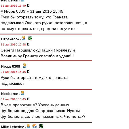
Neciceron
-
31 авг 2016 15:49
# Игорь 0309 » 31 авг 2016 15:45
Руки бы оторвать тому, кто Граната
подписывал Она, эта ручка, позолоченная , а
потому оторвать ее , вряд-ли получится.
Стрекалок
-
31 авг 2016 15:48
Сереги Паршивлюку,Пашки Яковлеву и
Владимиру Гранату спасибо и удачи!!!
Игорь 0309
-
31 авг 2016 15:45
Руки бы оторвать тому, кто Граната
подписывал
Neciceron
-
31 авг 2016 15:45
В чем провокация? Уровень данных
футболистов, для Спартака низок. Нужны
футболисты сильнее названных. Что не так?
Mike Lebedev
-