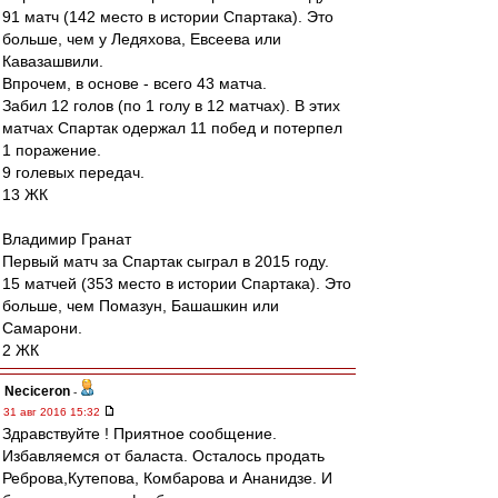
91 матч (142 место в истории Спартака). Это
больше, чем у Ледяхова, Евсеева или
Кавазашвили.
Впрочем, в основе - всего 43 матча.
Забил 12 голов (по 1 голу в 12 матчах). В этих
матчах Спартак одержал 11 побед и потерпел
1 поражение.
9 голевых передач.
13 ЖК
Владимир Гранат
Первый матч за Спартак сыграл в 2015 году.
15 матчей (353 место в истории Спартака). Это
больше, чем Помазун, Башашкин или
Самарони.
2 ЖК
Neciceron
-
31 авг 2016 15:32
Здравствуйте ! Приятное сообщение.
Избавляемся от баласта. Осталось продать
Реброва,Кутепова, Комбарова и Ананидзе. И