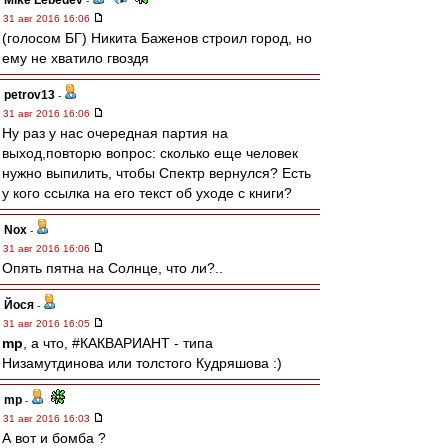
Mike Lebedev
-
31 авг 2016 16:06
(голосом БГ) Никита Баженов строил город, но
ему не хватило гвоздя
petrov13
-
31 авг 2016 16:06
Ну раз у нас очередная партия на
выход,повторю вопрос: сколько еще человек
нужно выпилить, чтобы Спектр вернулся? Есть
у кого ссылка на его текст об уходе с книги?
Nox
-
31 авг 2016 16:06
Опять пятна на Солнце, что ли?..
Йося
-
31 авг 2016 16:05
mp
, а что, #КАКВАРИАНТ - типа
Низамутдинова или толстого Кудряшова :)
mp
-
31 авг 2016 16:03
А вот и бомба ?