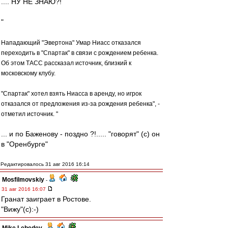
.... НУ НЕ ЗНАЮ?!
"
Нападающий "Эвертона" Умар Ниасс отказался
переходить в "Спартак" в связи с рождением ребенка.
Об этом ТАСС рассказал источник, близкий к
московскому клубу.
"Спартак" хотел взять Ниасса в аренду, но игрок
отказался от предложения из-за рождения ребенка", -
отметил источник. "
... и по Баженову - поздно ?!..... "говорят" (c) он
в "Оренбурге"
Редактировалось 31 авг 2016 16:14
Mosfilmovskiy
-
31 авг 2016 16:07
Гранат заиграет в Ростове.
"Вижу"(с):-)