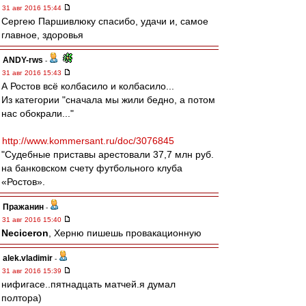
31 авг 2016 15:44
Сергею Паршивлюку спасибо, удачи и, самое
главное, здоровья
ANDY-rws
-
31 авг 2016 15:43
А Ростов всё колбасило и колбасило...
Из категории "сначала мы жили бедно, а потом
нас обокрали..."
http://www.kommersant.ru/doc/3076845
"Судебные приставы арестовали 37,7 млн руб.
на банковском счету футбольного клуба
«Ростов».
Пражанин
-
31 авг 2016 15:40
Neciceron
, Херню пишешь провакационную
alek.vladimir
-
31 авг 2016 15:39
нифигасе..пятнадцать матчей.я думал
полтора)