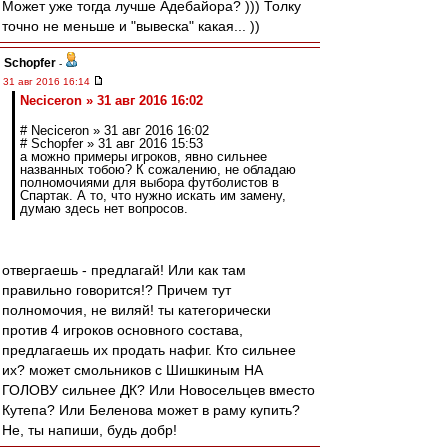
Может уже тогда лучше Адебайора? ))) Толку
точно не меньше и "вывеска" какая... ))
Schopfer
-
31 авг 2016 16:14
Neciceron » 31 авг 2016 16:02
# Neciceron » 31 авг 2016 16:02
# Schopfer » 31 авг 2016 15:53
а можно примеры игроков, явно сильнее
названных тобою? К сожалению, не обладаю
полномочиями для выбора футболистов в
Спартак. А то, что нужно искать им замену,
думаю здесь нет вопросов.
отвергаешь - предлагай! Или как там
правильно говорится!? Причем тут
полномочия, не виляй! ты категорически
против 4 игроков основного состава,
предлагаешь их продать нафиг. Кто сильнее
их? может смольников с Шишкиным НА
ГОЛОВУ сильнее ДК? Или Новосельцев вместо
Кутепа? Или Беленова может в раму купить?
Не, ты напиши, будь добр!