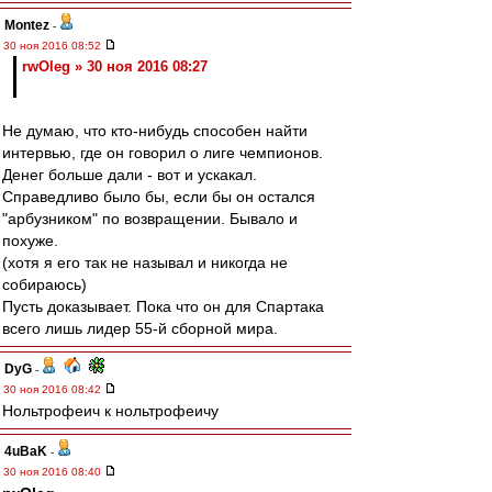
Montez
-
30 ноя 2016 08:52
rwOleg » 30 ноя 2016 08:27
Не думаю, что кто-нибудь способен найти
интервью, где он говорил о лиге чемпионов.
Денег больше дали - вот и ускакал.
Справедливо было бы, если бы он остался
"арбузником" по возвращении. Бывало и
похуже.
(хотя я его так не называл и никогда не
собираюсь)
Пусть доказывает. Пока что он для Спартака
всего лишь лидер 55-й сборной мира.
DyG
-
30 ноя 2016 08:42
Нольтрофеич к нольтрофеичу
4uBaK
-
30 ноя 2016 08:40