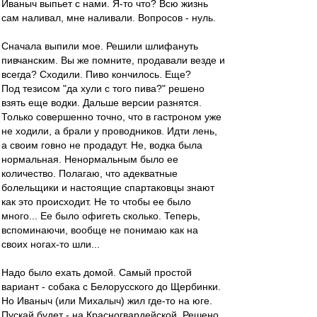
Иваныч выпьет с нами. Я-то что? Всю жизнь
сам наливал, мне наливали. Вопросов - нуль.
Сначала выпили мое. Решили шлифануть
пивчанским. Вы же помните, продавали везде и
всегда? Сходили. Пиво кончилось. Еще?
Под тезисом "да хули с того пива?" решено
взять еще водки. Дальше версии разнятся.
Только совершенно точно, что в гастроном уже
не ходили, а брали у проводников. Идти лень,
а своим говно не продадут. Не, водка была
нормальная. Ненормальным было ее
количество. Полагаю, что адекватные
болельщики и настоящие спартаковцы знают
как это происходит. Не то чтобы ее было
много... Ее было офигеть сколько. Теперь,
вспоминаючи, вообще не понимаю как на
своих ногах-то шли...
Надо было ехать домой. Самый простой
вариант - собака с Белорусского до Щербинки.
Но Иваныч (или Михалыч) жил где-то на юге.
Пускай будет - на Красногвардейской. Решено