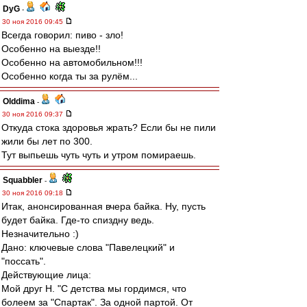
DyG
-
30 ноя 2016 09:45
Всегда говорил: пиво - зло!
Особенно на выезде!!
Особенно на автомобильном!!!
Особенно когда ты за рулём...
Olddima
-
30 ноя 2016 09:37
Откуда стока здоровья жрать? Если бы не пили
жили бы лет по 300.
Тут выпьешь чуть чуть и утром помираешь.
Squabbler
-
30 ноя 2016 09:18
Итак, анонсированная вчера байка. Ну, пусть
будет байка. Где-то спиздну ведь.
Незначительно :)
Дано: ключевые слова "Павелецкий" и
"поссать".
Действующие лица:
Мой друг Н. "С детства мы гордимся, что
болеем за "Спартак". За одной партой. От