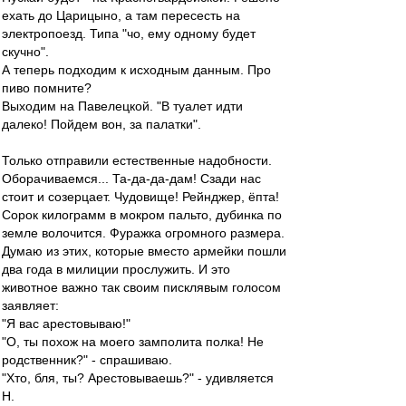
ехать до Царицыно, а там пересесть на
электропоезд. Типа "чо, ему одному будет
скучно".
А теперь подходим к исходным данным. Про
пиво помните?
Выходим на Павелецкой. "В туалет идти
далеко! Пойдем вон, за палатки".
Только отправили естественные надобности.
Оборачиваемся... Та-да-да-дам! Сзади нас
стоит и созерцает. Чудовище! Рейнджер, ёпта!
Сорок килограмм в мокром пальто, дубинка по
земле волочится. Фуражка огромного размера.
Думаю из этих, которые вместо армейки пошли
два года в милиции прослужить. И это
животное важно так своим писклявым голосом
заявляет:
"Я вас арестовываю!"
"О, ты похож на моего замполита полка! Не
родственник?" - спрашиваю.
"Хто, бля, ты? Арестовываешь?" - удивляется
Н.