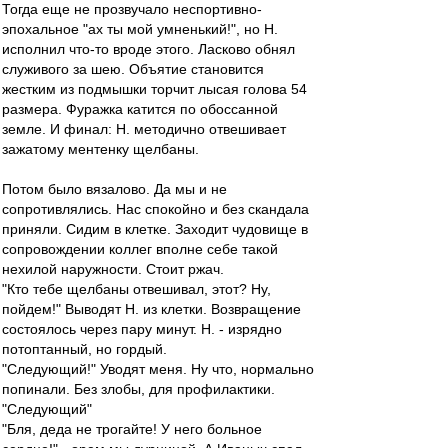
Тогда еще не прозвучало неспортивно-
эпохальное "ах ты мой умненький!", но Н.
исполнил что-то вроде этого. Ласково обнял
служивого за шею. Объятие становится
жестким из подмышки торчит лысая голова 54
размера. Фуражка катится по обоссанной
земле. И финал: Н. методично отвешивает
зажатому ментенку щелбаны.
Потом было вязалово. Да мы и не
сопротивлялись. Нас спокойно и без скандала
приняли. Сидим в клетке. Заходит чудовище в
сопровождении коллег вполне себе такой
нехилой наружности. Стоит ржач.
"Кто тебе щелбаны отвешивал, этот? Ну,
пойдем!" Выводят Н. из клетки. Возвращение
состоялось через пару минут. Н. - изрядно
потоптанный, но гордый.
"Следующий!" Уводят меня. Ну что, нормально
попинали. Без злобы, для профилактики.
"Следующий"
"Бля, деда не трогайте! У него больное