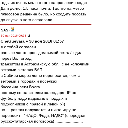
годы их очень мало с того направления ходит.
Да и долго, 1,5 часа почти. Так что на метро
плюсовое решение было, но сходить поссать
до спуска в него следовало.
SAS
-
30 ноя 2016 09:58
CheGuevara » 30 ноя 2016 01:57
я с тобой согласен
раньше часто проездом зимой летал/ездил
через Волгоград
транзитом в Астраханскую обл., с её колючими
ветрами в степях ВАП
в Сибири мороз легче переносится, чем с
ветрами в городах и посёлках
бассейна реки Волга
поэтому составителям календаря ЧР по
футболу надо надовать в поддых и
поджопников с правой и левой :-))
но.... раз так получается и никто игру не
переносит - "НАДО, Федя, НАДО" (очередная
русско-татарская поговорка) ........................