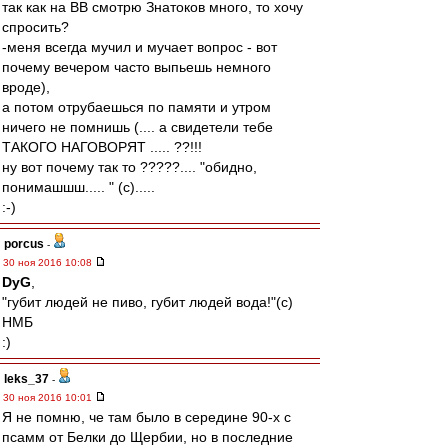
так как на ВВ смотрю Знатоков много, то хочу
спросить?
-меня всегда мучил и мучает вопрос - вот
почему вечером часто выпьешь немного
вроде),
а потом отрубаешься по памяти и утром
ничего не помнишь (.... а свидетели тебе
ТАКОГО НАГОВОРЯТ ..... ??!!!
ну вот почему так то ?????.... "обидно,
понимашшш..... " (c).....
:-)
porcus
-
30 ноя 2016 10:08
DyG
,
"губит людей не пиво, губит людей вода!"(с)
НМБ
:)
leks_37
-
30 ноя 2016 10:01
Я не помню, че там было в середине 90-х с
псамм от Белки до Щербии, но в последние