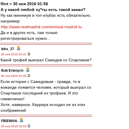
flint » 30 ноя 2016 01:56
А у какой любой ху*ты есть такой канал?
Ну как минимум в топ-клубах есть обязательно,
например:
http://www.realmadrid.com/en/real-madrid-tv
Да и в других есть, там только
регистрироваться нужно...
leks_37
-
30 ноя 2016 02:41
Какой трофей выиграл Самедов со Спартаком?
Bob Erlenych
-
30 ноя 2016 02:09
Если история с Самедовым - правда, то в
команде появится человек, который выиграл со
Спартаком последний из трофеев. И это
символично!
Хотя, наверное, Каррера исходил не из этих
соображений
FIREMAN
-
30 ноя 2016 02:03