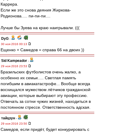
Каррера.
Если же это снова деяния Жиркова-
Родионова..... пи-пи-пи....
Лучше бы Зуева на краю наигрывали. (((
DyG
-
30 ноя 2016 00:13
Ещенко + Самедов = справа 66 на двоих ))
Sid Kampeador
-
29 ноя 2016 23:53
Бразильских футболистов очень жалко, а
особенно их семьи..... Светлая память
погибшим в авиакатастрофе... Вообще всегда
восхищался мужеством лётчиков гражданской
авиации, которые выбирают эту профессию.
Отвечать за сотни чужих жизней, находиться в
постоянном стрессе. Ответственность адская.
тайцзун
-
29 ноя 2016 23:50
Самедов, если придёт, будет конкурировать с