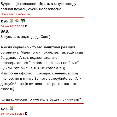
Будет ещё холоднее. Играть в такую погоду -
полная печаль, очень небезопасно.
Последнее сообщение
DyG
-
30 ноя 2016 10:36
SAS
,
Закусывать надо, дядь Саш )
А если серьёзно - то это защитная реакция
организма. Мало того - похмелье, так ещё стыд
бы душил. А так, подзознательно
оправдываешся "не помню - значит не было",
ну или "это был не я" ("не совсем я"))
И штоб не офф-топ: Самара, конечно, город
пивное, но в минус 15 - это самоубийство. Или
детоубийство (в смысле - во чреве отца, так
сказать)
Когда комиссия то уже поле будет принимать?
SAS
-
30 ноя 2016 10:14