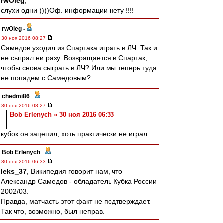
rwOleg
,
слухи одни ))))Оф. информации нету !!!!
rwOleg
-
30 ноя 2016 08:27
Самедов уходил из Спартака играть в ЛЧ. Так и
не сыграл ни разу. Возвращается в Спартак,
чтобы снова сыграть в ЛЧ? Или мы теперь туда
не попадем с Самедовым?
chedmi86
-
30 ноя 2016 08:27
Bob Erlenych » 30 ноя 2016 06:33
кубок он зацепил, хоть практически не играл.
Bob Erlenych
-
30 ноя 2016 06:33
leks_37
, Википедия говорит нам, что
Александр Самедов - обладатель Кубка России
2002/03.
Правда, матчасть этот факт не подтверждает.
Так что, возможно, был неправ.