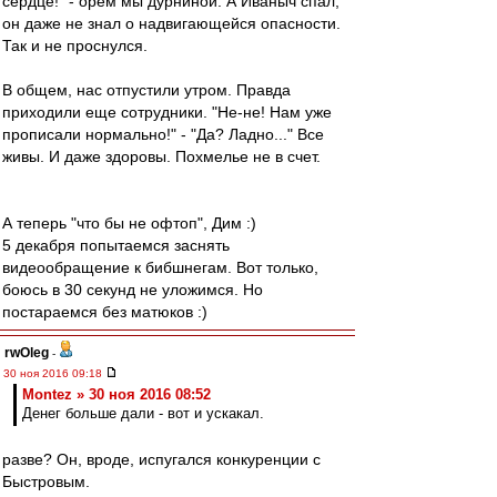
сердце!" - орем мы дурниной. А Иваныч спал,
он даже не знал о надвигающейся опасности.
Так и не проснулся.
В общем, нас отпустили утром. Правда
приходили еще сотрудники. "Не-не! Нам уже
прописали нормально!" - "Да? Ладно..." Все
живы. И даже здоровы. Похмелье не в счет.
А теперь "что бы не офтоп", Дим :)
5 декабря попытаемся заснять
видеообращение к бибшнегам. Вот только,
боюсь в 30 секунд не уложимся. Но
постараемся без матюков :)
rwOleg
-
30 ноя 2016 09:18
Montez » 30 ноя 2016 08:52
Денег больше дали - вот и ускакал.
разве? Он, вроде, испугался конкуренции с
Быстровым.