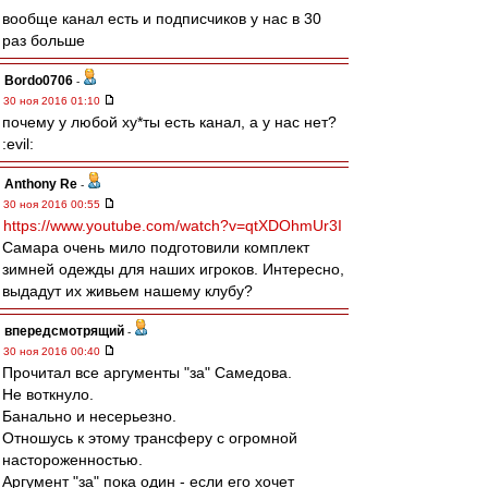
вообще канал есть и подписчиков у нас в 30
раз больше
Bordo0706
-
30 ноя 2016 01:10
почему у любой ху*ты есть канал, а у нас нет?
:evil:
Anthony Re
-
30 ноя 2016 00:55
https://www.youtube.com/watch?v=qtXDOhmUr3I
Самара очень мило подготовили комплект
зимней одежды для наших игроков. Интересно,
выдадут их живьем нашему клубу?
впередсмотрящий
-
30 ноя 2016 00:40
Прочитал все аргументы "за" Самедова.
Не воткнуло.
Банально и несерьезно.
Отношусь к этому трансферу с огромной
настороженностью.
Аргумент "за" пока один - если его хочет