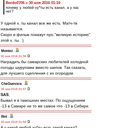
Bordo0706 » 30 ноя 2016 01:10
почему у любой ху*ты есть канал, а у нас
нет?
У одной х..ты канал все же есть. Матч-тв
называется.
Скоро и фильм покажут про "великую историю"
этой х..ты. :)
Montez
-
30 ноя 2016 01:59
Наградить бы самарских любителей холодной
погоды шурупами вместо шипов. Так сказать,
для лучшего сцепления с их огородом.
CheGuevara
-
30 ноя 2016 01:57
SAS
,
Бывал я в тамошних местах. По ощущениям
-13 в Самаре не то же самое что -13 в Сибири.
flint
-
30 ноя 2016 01:56
А у какой любой ху*ты есть такой канал?