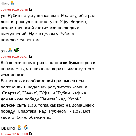
flint
-
30 ноя 2016 05:48
ys
, Рубин не уступил коням и Ростову, обыграл
локо и грохнул в гостях ту же Уфу. Видимо,
исходят из такой статистики последних
выступлений. Ну и в целом у Рубина
намечается встатие
ys
-
30 ноя 2016 05:07
Всё ж таки посмотришь на ставки букмекеров и
понимаешь, что никто не верит в чистоту этого
чемпионата.
Вот из каких соображений при нынешнем
положении и недавних результатах команд
"Спартак", "Зенит", "Уфа" и "Рубин" кэф на
домашнюю победу "Зенита" над "Уфой"
должен быть 1.33, тогда как кэф на домашнюю
победу "Спартака" над "Рубином" - 1.87. Вот
как это, блин, обьяснить..
BBKing
-
30 ноя 2016 03:08