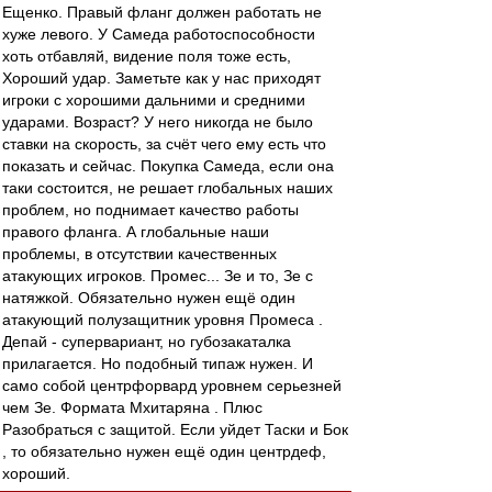
Ещенко. Правый фланг должен работать не
хуже левого. У Самеда работоспособности
хоть отбавляй, видение поля тоже есть,
Хороший удар. Заметьте как у нас приходят
игроки с хорошими дальними и средними
ударами. Возраст? У него никогда не было
ставки на скорость, за счёт чего ему есть что
показать и сейчас. Покупка Самеда, если она
таки состоится, не решает глобальных наших
проблем, но поднимает качество работы
правого фланга. А глобальные наши
проблемы, в отсутствии качественных
атакующих игроков. Промес... Зе и то, Зе с
натяжкой. Обязательно нужен ещё один
атакующий полузащитник уровня Промеса .
Депай - супервариант, но губозакаталка
прилагается. Но подобный типаж нужен. И
само собой центрфорвард уровнем серьезней
чем Зе. Формата Мхитаряна . Плюс
Разобраться с защитой. Если уйдет Таски и Бок
, то обязательно нужен ещё один центрдеф,
хороший.