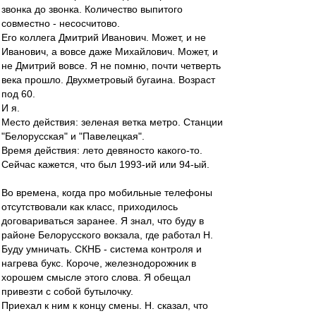
звонка до звонка. Количество выпитого
совместно - несосчитово.
Его коллега Дмитрий Иванович. Может, и не
Иванович, а вовсе даже Михайлович. Может, и
не Дмитрий вовсе. Я не помню, почти четверть
века прошло. Двухметровый бугаина. Возраст
под 60.
И я.
Место действия: зеленая ветка метро. Станции
"Белорусская" и "Павелецкая".
Время действия: лето девяносто какого-то.
Сейчас кажется, что был 1993-ий или 94-ый.
Во времена, когда про мобильные телефоны
отсутствовали как класс, приходилось
договариваться заранее. Я знал, что буду в
районе Белорусского вокзала, где работал Н.
Буду умничать. СКНБ - система контроля и
нагрева букс. Короче, железнодорожник в
хорошем смысле этого слова. Я обещал
привезти с собой бутылочку.
Приехал к ним к концу смены. Н. сказал, что