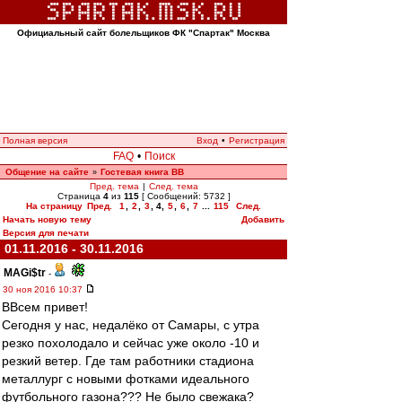
Официальный сайт болельщиков ФК "Спартак" Москва
Полная версия
Вход
•
Регистрация
FAQ
•
Поиск
Общение на сайте
Гостевая книга ВВ
»
Пред. тема
|
След. тема
Страница
4
из
115
[ Сообщений: 5732 ]
На страницу
Пред.
1
,
2
,
3
,
4
,
5
,
6
,
7
...
115
След.
Начать новую тему
Добавить
Версия для печати
01.11.2016 - 30.11.2016
MAGi$tr
-
30 ноя 2016 10:37
ВВсем привет!
Сегодня у нас, недалёко от Самары, с утра
резко похолодало и сейчас уже около -10 и
резкий ветер. Где там работники стадиона
металлург с новыми фотками идеального
футбольного газона??? Не было свежака?