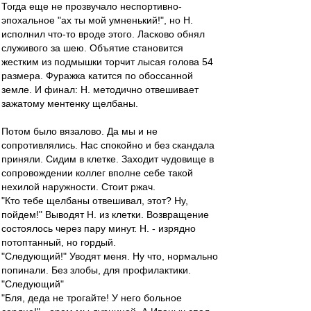
Тогда еще не прозвучало неспортивно-
эпохальное "ах ты мой умненький!", но Н.
исполнил что-то вроде этого. Ласково обнял
служивого за шею. Объятие становится
жестким из подмышки торчит лысая голова 54
размера. Фуражка катится по обоссанной
земле. И финал: Н. методично отвешивает
зажатому ментенку щелбаны.
Потом было вязалово. Да мы и не
сопротивлялись. Нас спокойно и без скандала
приняли. Сидим в клетке. Заходит чудовище в
сопровождении коллег вполне себе такой
нехилой наружности. Стоит ржач.
"Кто тебе щелбаны отвешивал, этот? Ну,
пойдем!" Выводят Н. из клетки. Возвращение
состоялось через пару минут. Н. - изрядно
потоптанный, но гордый.
"Следующий!" Уводят меня. Ну что, нормально
попинали. Без злобы, для профилактики.
"Следующий"
"Бля, деда не трогайте! У него больное