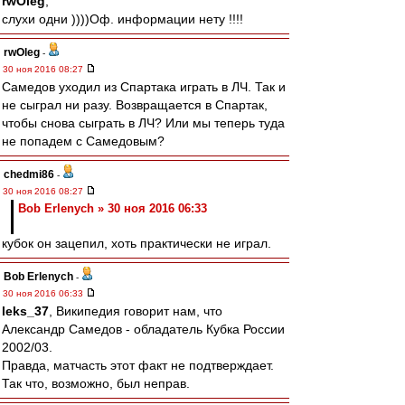
rwOleg
,
слухи одни ))))Оф. информации нету !!!!
rwOleg
-
30 ноя 2016 08:27
Самедов уходил из Спартака играть в ЛЧ. Так и
не сыграл ни разу. Возвращается в Спартак,
чтобы снова сыграть в ЛЧ? Или мы теперь туда
не попадем с Самедовым?
chedmi86
-
30 ноя 2016 08:27
Bob Erlenych » 30 ноя 2016 06:33
кубок он зацепил, хоть практически не играл.
Bob Erlenych
-
30 ноя 2016 06:33
leks_37
, Википедия говорит нам, что
Александр Самедов - обладатель Кубка России
2002/03.
Правда, матчасть этот факт не подтверждает.
Так что, возможно, был неправ.