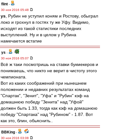
flint
-
30 ноя 2016 05:48
ys
, Рубин не уступил коням и Ростову, обыграл
локо и грохнул в гостях ту же Уфу. Видимо,
исходят из такой статистики последних
выступлений. Ну и в целом у Рубина
намечается встатие
ys
-
30 ноя 2016 05:07
Всё ж таки посмотришь на ставки букмекеров и
понимаешь, что никто не верит в чистоту этого
чемпионата.
Вот из каких соображений при нынешнем
положении и недавних результатах команд
"Спартак", "Зенит", "Уфа" и "Рубин" кэф на
домашнюю победу "Зенита" над "Уфой"
должен быть 1.33, тогда как кэф на домашнюю
победу "Спартака" над "Рубином" - 1.87. Вот
как это, блин, обьяснить..
BBKing
-
30 ноя 2016 03:08