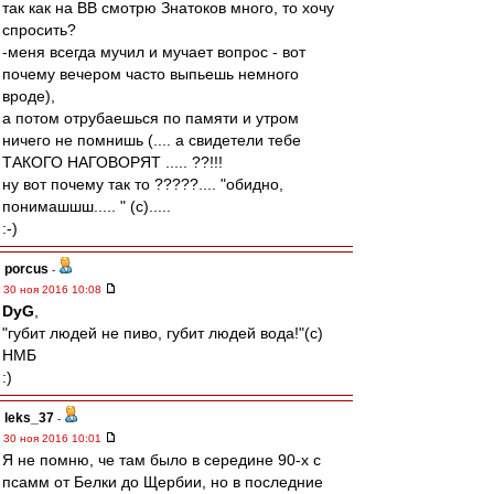
так как на ВВ смотрю Знатоков много, то хочу
спросить?
-меня всегда мучил и мучает вопрос - вот
почему вечером часто выпьешь немного
вроде),
а потом отрубаешься по памяти и утром
ничего не помнишь (.... а свидетели тебе
ТАКОГО НАГОВОРЯТ ..... ??!!!
ну вот почему так то ?????.... "обидно,
понимашшш..... " (c).....
:-)
porcus
-
30 ноя 2016 10:08
DyG
,
"губит людей не пиво, губит людей вода!"(с)
НМБ
:)
leks_37
-
30 ноя 2016 10:01
Я не помню, че там было в середине 90-х с
псамм от Белки до Щербии, но в последние