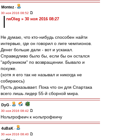
Montez
-
30 ноя 2016 08:52
rwOleg » 30 ноя 2016 08:27
Не думаю, что кто-нибудь способен найти
интервью, где он говорил о лиге чемпионов.
Денег больше дали - вот и ускакал.
Справедливо было бы, если бы он остался
"арбузником" по возвращении. Бывало и
похуже.
(хотя я его так не называл и никогда не
собираюсь)
Пусть доказывает. Пока что он для Спартака
всего лишь лидер 55-й сборной мира.
DyG
-
30 ноя 2016 08:42
Нольтрофеич к нольтрофеичу
4uBaK
-
30 ноя 2016 08:40