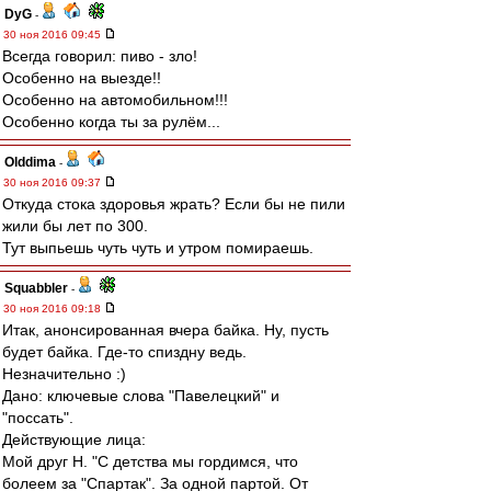
DyG
-
30 ноя 2016 09:45
Всегда говорил: пиво - зло!
Особенно на выезде!!
Особенно на автомобильном!!!
Особенно когда ты за рулём...
Olddima
-
30 ноя 2016 09:37
Откуда стока здоровья жрать? Если бы не пили
жили бы лет по 300.
Тут выпьешь чуть чуть и утром помираешь.
Squabbler
-
30 ноя 2016 09:18
Итак, анонсированная вчера байка. Ну, пусть
будет байка. Где-то спиздну ведь.
Незначительно :)
Дано: ключевые слова "Павелецкий" и
"поссать".
Действующие лица:
Мой друг Н. "С детства мы гордимся, что
болеем за "Спартак". За одной партой. От