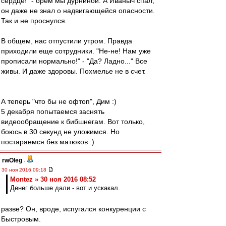
сердце!" - орем мы дурниной. А Иваныч спал,
он даже не знал о надвигающейся опасности.
Так и не проснулся.
В общем, нас отпустили утром. Правда
приходили еще сотрудники. "Не-не! Нам уже
прописали нормально!" - "Да? Ладно..." Все
живы. И даже здоровы. Похмелье не в счет.
А теперь "что бы не офтоп", Дим :)
5 декабря попытаемся заснять
видеообращение к бибшнегам. Вот только,
боюсь в 30 секунд не уложимся. Но
постараемся без матюков :)
rwOleg
-
30 ноя 2016 09:18
Montez » 30 ноя 2016 08:52
Денег больше дали - вот и ускакал.
разве? Он, вроде, испугался конкуренции с
Быстровым.