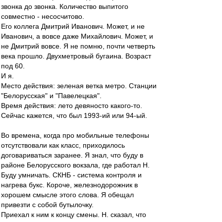
звонка до звонка. Количество выпитого
совместно - несосчитово.
Его коллега Дмитрий Иванович. Может, и не
Иванович, а вовсе даже Михайлович. Может, и
не Дмитрий вовсе. Я не помню, почти четверть
века прошло. Двухметровый бугаина. Возраст
под 60.
И я.
Место действия: зеленая ветка метро. Станции
"Белорусская" и "Павелецкая".
Время действия: лето девяносто какого-то.
Сейчас кажется, что был 1993-ий или 94-ый.
Во времена, когда про мобильные телефоны
отсутствовали как класс, приходилось
договариваться заранее. Я знал, что буду в
районе Белорусского вокзала, где работал Н.
Буду умничать. СКНБ - система контроля и
нагрева букс. Короче, железнодорожник в
хорошем смысле этого слова. Я обещал
привезти с собой бутылочку.
Приехал к ним к концу смены. Н. сказал, что