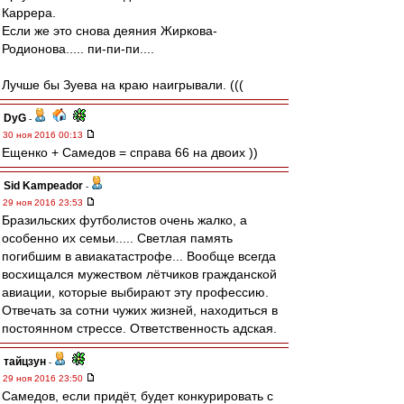
Каррера.
Если же это снова деяния Жиркова-
Родионова..... пи-пи-пи....
Лучше бы Зуева на краю наигрывали. (((
DyG
-
30 ноя 2016 00:13
Ещенко + Самедов = справа 66 на двоих ))
Sid Kampeador
-
29 ноя 2016 23:53
Бразильских футболистов очень жалко, а
особенно их семьи..... Светлая память
погибшим в авиакатастрофе... Вообще всегда
восхищался мужеством лётчиков гражданской
авиации, которые выбирают эту профессию.
Отвечать за сотни чужих жизней, находиться в
постоянном стрессе. Ответственность адская.
тайцзун
-
29 ноя 2016 23:50
Самедов, если придёт, будет конкурировать с