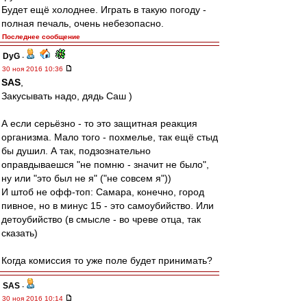
Будет ещё холоднее. Играть в такую погоду -
полная печаль, очень небезопасно.
Последнее сообщение
DyG
-
30 ноя 2016 10:36
SAS
,
Закусывать надо, дядь Саш )
А если серьёзно - то это защитная реакция
организма. Мало того - похмелье, так ещё стыд
бы душил. А так, подзознательно
оправдываешся "не помню - значит не было",
ну или "это был не я" ("не совсем я"))
И штоб не офф-топ: Самара, конечно, город
пивное, но в минус 15 - это самоубийство. Или
детоубийство (в смысле - во чреве отца, так
сказать)
Когда комиссия то уже поле будет принимать?
SAS
-
30 ноя 2016 10:14