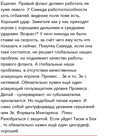
Ещенко. Правый фланг должен работать не
хуже левого. У Самеда работоспособности
хоть отбавляй, видение поля тоже есть,
Хороший удар. Заметьте как у нас приходят
игроки с хорошими дальними и средними
ударами. Возраст? У него никогда не было
ставки на скорость, за счёт чего ему есть что
показать и сейчас. Покупка Самеда, если она
таки состоится, не решает глобальных наших
проблем, но поднимает качество работы
правого фланга. А глобальные наши
проблемы, в отсутствии качественных
атакующих игроков. Промес... Зе и то, Зе с
натяжкой. Обязательно нужен ещё один
атакующий полузащитник уровня Промеса .
Депай - супервариант, но губозакаталка
прилагается. Но подобный типаж нужен. И
само собой центрфорвард уровнем серьезней
чем Зе. Формата Мхитаряна . Плюс
Разобраться с защитой. Если уйдет Таски и Бок
, то обязательно нужен ещё один центрдеф,
хороший.