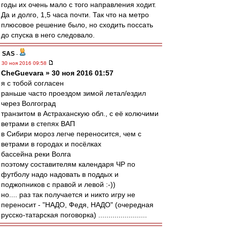
годы их очень мало с того направления ходит.
Да и долго, 1,5 часа почти. Так что на метро
плюсовое решение было, но сходить поссать
до спуска в него следовало.
SAS
-
30 ноя 2016 09:58
CheGuevara » 30 ноя 2016 01:57
я с тобой согласен
раньше часто проездом зимой летал/ездил
через Волгоград
транзитом в Астраханскую обл., с её колючими
ветрами в степях ВАП
в Сибири мороз легче переносится, чем с
ветрами в городах и посёлках
бассейна реки Волга
поэтому составителям календаря ЧР по
футболу надо надовать в поддых и
поджопников с правой и левой :-))
но.... раз так получается и никто игру не
переносит - "НАДО, Федя, НАДО" (очередная
русско-татарская поговорка) ........................