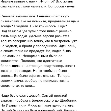
Иваныч выпьет с нами. Я-то что? Всю жизнь
сам наливал, мне наливали. Вопросов - нуль.
Сначала выпили мое. Решили шлифануть
пивчанским. Вы же помните, продавали везде и
всегда? Сходили. Пиво кончилось. Еще?
Под тезисом "да хули с того пива?" решено
взять еще водки. Дальше версии разнятся.
Только совершенно точно, что в гастроном уже
не ходили, а брали у проводников. Идти лень,
а своим говно не продадут. Не, водка была
нормальная. Ненормальным было ее
количество. Полагаю, что адекватные
болельщики и настоящие спартаковцы знают
как это происходит. Не то чтобы ее было
много... Ее было офигеть сколько. Теперь,
вспоминаючи, вообще не понимаю как на
своих ногах-то шли...
Надо было ехать домой. Самый простой
вариант - собака с Белорусского до Щербинки.
Но Иваныч (или Михалыч) жил где-то на юге.
Пускай будет - на Красногвардейской. Решено