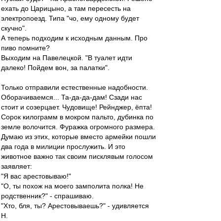
ехать до Царицыно, а там пересесть на
электропоезд. Типа "чо, ему одному будет
скучно".
А теперь подходим к исходным данным. Про
пиво помните?
Выходим на Павелецкой. "В туалет идти
далеко! Пойдем вон, за палатки".
Только отправили естественные надобности.
Оборачиваемся... Та-да-да-дам! Сзади нас
стоит и созерцает. Чудовище! Рейнджер, ёпта!
Сорок килограмм в мокром пальто, дубинка по
земле волочится. Фуражка огромного размера.
Думаю из этих, которые вместо армейки пошли
два года в милиции прослужить. И это
животное важно так своим писклявым голосом
заявляет:
"Я вас арестовываю!"
"О, ты похож на моего замполита полка! Не
родственник?" - спрашиваю.
"Хто, бля, ты? Арестовываешь?" - удивляется
Н.