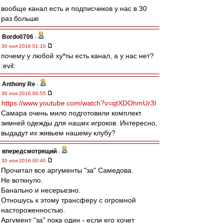
вообще канал есть и подписчиков у нас в 30
раз больше
Bordo0706
-
30 ноя 2016 01:10
почему у любой ху*ты есть канал, а у нас нет?
:evil:
Anthony Re
-
30 ноя 2016 00:55
https://www.youtube.com/watch?v=qtXDOhmUr3I
Самара очень мило подготовили комплект
зимней одежды для наших игроков. Интересно,
выдадут их живьем нашему клубу?
впередсмотрящий
-
30 ноя 2016 00:40
Прочитал все аргументы "за" Самедова.
Не воткнуло.
Банально и несерьезно.
Отношусь к этому трансферу с огромной
настороженностью.
Аргумент "за" пока один - если его хочет