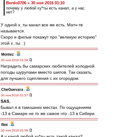
Bordo0706 » 30 ноя 2016 01:10
почему у любой ху*ты есть канал, а у нас
нет?
У одной х..ты канал все же есть. Матч-тв
называется.
Скоро и фильм покажут про "великую историю"
этой х..ты. :)
Montez
-
30 ноя 2016 01:59
Наградить бы самарских любителей холодной
погоды шурупами вместо шипов. Так сказать,
для лучшего сцепления с их огородом.
CheGuevara
-
30 ноя 2016 01:57
SAS
,
Бывал я в тамошних местах. По ощущениям
-13 в Самаре не то же самое что -13 в Сибири.
flint
-
30 ноя 2016 01:56
А у какой любой ху*ты есть такой канал?