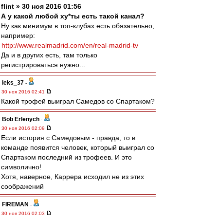
flint » 30 ноя 2016 01:56
А у какой любой ху*ты есть такой канал?
Ну как минимум в топ-клубах есть обязательно,
например:
http://www.realmadrid.com/en/real-madrid-tv
Да и в других есть, там только
регистрироваться нужно...
leks_37
-
30 ноя 2016 02:41
Какой трофей выиграл Самедов со Спартаком?
Bob Erlenych
-
30 ноя 2016 02:09
Если история с Самедовым - правда, то в
команде появится человек, который выиграл со
Спартаком последний из трофеев. И это
символично!
Хотя, наверное, Каррера исходил не из этих
соображений
FIREMAN
-
30 ноя 2016 02:03