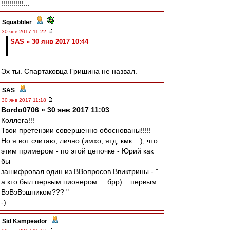
!!!!!!!!!!!...
Squabbler
-
30 янв 2017 11:22
SAS » 30 янв 2017 10:44
Эх ты. Спартаковца Гришина не назвал.
SAS
-
30 янв 2017 11:18
Bordo0706 » 30 янв 2017 11:03
Коллега!!!
Твои претензии совершенно обоснованы!!!!!
Но я вот считаю, лично (имхо, ятд, кмк... ), что
этим примером - по этой цепочке - Юрий как
бы
зашифровал один из ВВопросов Ввиктрины - "
а кто был первым пионером.... брр)... первым
ВэВэВэшником??? "
-)
Sid Kampeador
-