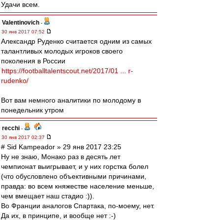
Удачи всем.
Valentinovich
-
30 янв 2017 07:52
Александр Руденко считается одним из самых
талантливых молодых игроков своего
поколения в России
https://footballtalentscout.net/2017/01 ... r-
rudenko/
Вот вам немного аналитики по молодому в
понедельник утром
recchi
-
30 янв 2017 02:37
# Sid Kampeador » 29 янв 2017 23:25
Ну не знаю, Монако раз в десять лет
чемпионат выигрывает, и у них горстка болел
(что обусловлено объективными причинами,
правда: во всем княжестве население меньше,
чем вмещает наш стадио :)).
Во Франции аналогов Спартака, по-моему, нет.
Да их, в принципе, и вообще нет :-)