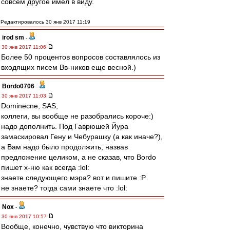
совсем другое имел в виду.
Редактировалось 30 янв 2017 11:19
irod sm
-
30 янв 2017 11:06
Более 50 процентов вопросов составлялось из
входящих писем Вв-ников еще весной.)
Bordo0706
-
30 янв 2017 11:03
Dominecne, SAS,
коллеги, вы вообще не разобрались короче:)
надо дополнить. Под Гаврюшей Йура
замаскировал Гену и Чебурашку (а как иначе?),
а Вам надо было продолжить, назвав
предложение целиком, а не сказав, что Bordo
пишет х-ню как всегда :lol:
знаете следующего мэра? вот и пишите :P
не знаете? тогда сами знаете что :lol:
Nox
-
30 янв 2017 10:57
Вообще, конечно, чувствую что викторина