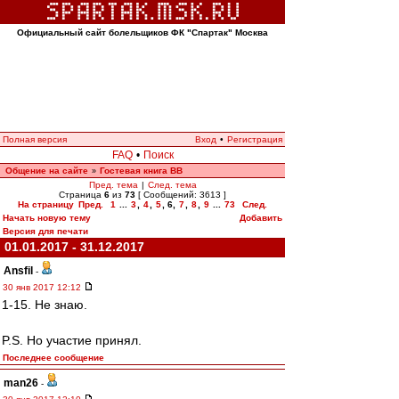
Официальный сайт болельщиков ФК "Спартак" Москва
Полная версия
Вход
•
Регистрация
FAQ
•
Поиск
Общение на сайте
Гостевая книга ВВ
»
Пред. тема
|
След. тема
Страница
6
из
73
[ Сообщений: 3613 ]
На страницу
Пред.
1
...
3
,
4
,
5
,
6
,
7
,
8
,
9
...
73
След.
Начать новую тему
Добавить
Версия для печати
01.01.2017 - 31.12.2017
Ansfil
-
30 янв 2017 12:12
1-15. Не знаю.
P.S. Но участие принял.
Последнее сообщение
man26
-