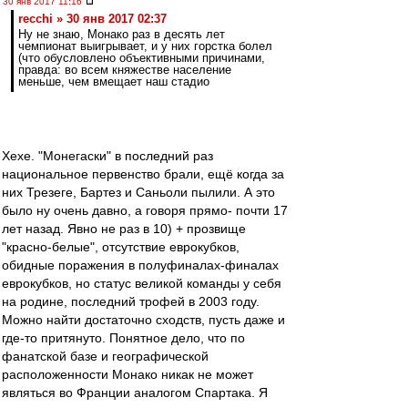
30 янв 2017 11:16
recchi » 30 янв 2017 02:37
Ну не знаю, Монако раз в десять лет
чемпионат выигрывает, и у них горстка болел
(что обусловлено объективными причинами,
правда: во всем княжестве население
меньше, чем вмещает наш стадио
Хехе. "Монегаски" в последний раз
национальное первенство брали, ещё когда за
них Трезеге, Бартез и Саньоли пылили. А это
было ну очень давно, а говоря прямо- почти 17
лет назад. Явно не раз в 10) + прозвище
"красно-белые", отсутствие еврокубков,
обидные поражения в полуфиналах-финалах
еврокубков, но статус великой команды у себя
на родине, последний трофей в 2003 году.
Можно найти достаточно сходств, пусть даже и
где-то притянуто. Понятное дело, что по
фанатской базе и географической
расположенности Монако никак не может
являться во Франции аналогом Спартака. Я