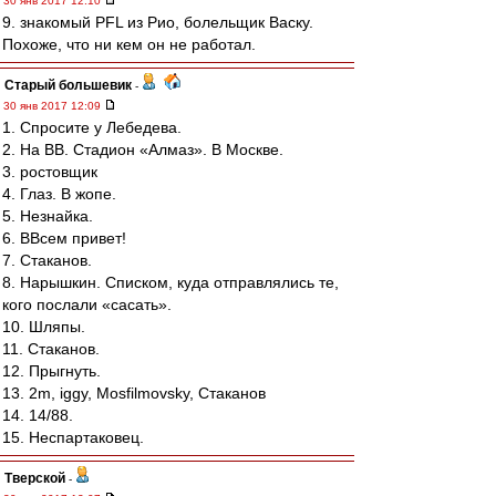
30 янв 2017 12:10
9. знакомый PFL из Рио, болельщик Васку.
Похоже, что ни кем он не работал.
Старый большевик
-
30 янв 2017 12:09
1. Спросите у Лебедева.
2. На ВВ. Стадион «Алмаз». В Москве.
3. ростовщик
4. Глаз. В жопе.
5. Незнайка.
6. ВВсем привет!
7. Стаканов.
8. Нарышкин. Списком, куда отправлялись те,
кого послали «сасать».
10. Шляпы.
11. Стаканов.
12. Прыгнуть.
13. 2m, iggy, Mosfilmovsky, Стаканов
14. 14/88.
15. Неспартаковец.
Тверской
-