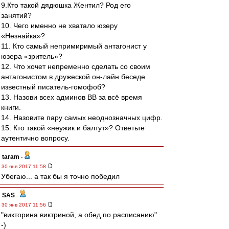
9.Кто такой дядюшка Жентил? Род его
занятий?
10. Чего именно не хватало юзеру
«Незнайка»?
11. Кто самый непримиримый антагонист у
юзера «зритель»?
12. Что хочет непременно сделать со своим
антагонистом в дружеской он-лайн беседе
известный писатель-гомофоб?
13. Назови всех админов ВВ за всё время
книги.
14. Назовите пару самых неоднозначных цифр.
15. Кто такой «неужик и балтут»? Ответьте
аутентично вопросу.
taram
-
30 янв 2017 11:58
Убегаю... а так бы я точно победил
SAS
-
30 янв 2017 11:56
"викторина виктриной, а обед по расписанию"
-)