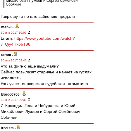
Михайлович Лужков и Сергей Семёнович
Собянин
Гаврюшу то по што забвению предали
man26
-
30 янв 2017 10:07
taram
,
https://www.youtube.com/watch?
v=Qiy4Hkb6T98
taram
-
30 янв 2017 09:46
Что за фигню еще выдумали?
Сейчас повылазят старичье и начнет на гуслях
исполнять.
Уж лучше теорверская судейская тягомотина.
Bordo0706
-
30 янв 2017 09:39
7. Крокодил Гена и Чебурашка и Юрий
Михайлович Лужков и Сергей Семёнович
Собянин
irod sm
-