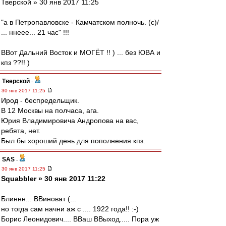
Тверской » 30 янв 2017 11:25
"а в Петропавловске - Камчатском полночь. (c)/
... ннеее... 21 час" !!!
ВВот Дальний Восток и МОГЁТ !! ) ... без ЮВА и
кпз ??!! )
Тверской
-
30 янв 2017 11:25
Ирод - беспредельщик.
В 12 Москвы на полчаса, ага.
Юрия Владимировича Андропова на вас,
ребята, нет.
Был бы хороший день для пополнения кпз.
SAS
-
30 янв 2017 11:25
Squabbler » 30 янв 2017 11:22
Блиннн... ВВиноват (...
но тогда сам начни аж с .... 1922 года!! :-)
Борис Леонидович.... ВВаш ВВыход..... Пора уж