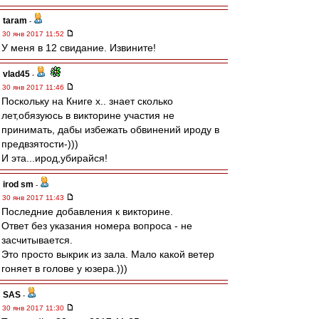
taram
-
30 янв 2017 11:52
У меня в 12 свидание. Извините!
vlad45
-
30 янв 2017 11:46
Поскольку на Книге х.. знает сколько
лет,обязуюсь в викторине участия не
принимать, дабы избежать обвинений ироду в
предвзятости-)))
И эта...ирод,убирайся!
irod sm
-
30 янв 2017 11:43
Последние добавления к викторине.
Ответ без указания номера вопроса - не
засчитывается.
Это просто выкрик из зала. Мало какой ветер
гоняет в голове у юзера.)))
SAS
-
30 янв 2017 11:30