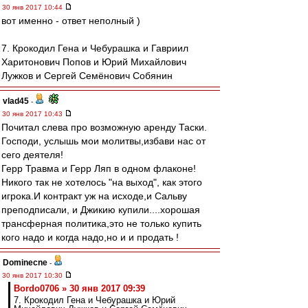
30 янв 2017 10:44
вот именно - ответ неполный )
7. Крокодил Гена и Чебурашка и Гавриил
Харитонович Попов и Юрий Михайлович
Лужков и Сергей Семёнович Собянин
vlad45
-
30 янв 2017 10:43
Почитал слева про возможную аренду Таски.
Господи, услышь мои молитвы,избави нас от
сего деятеля!
Герр Травма и Герр Ляп в одном флаконе!
Никого так не хотелось "на выход", как этого
игрока.И контракт уж на исходе,и Сальву
преподписали, и Джикию купили....хорошая
трансферная политика,это не только купить
кого надо и когда надо,но и и продать !
Dominecne
-
30 янв 2017 10:30
Bordo0706 » 30 янв 2017 09:39
7. Крокодил Гена и Чебурашка и Юрий