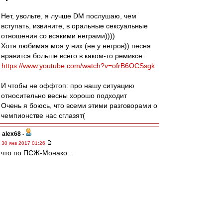
Нет, увольте, я лучше DM послушаю, чем
вступать, извините, в оральные сексуальные
отношения со всякими неграми))))
Хотя любимая моя у них (не у негров)) песня
нравится больше всего в каком-то ремиксе:
https://www.youtube.com/watch?v=ofrB6OCSsgk
И чтобы не оффтоп: про нашу ситуацию
относительно весны хорошо подходит
Очень я боюсь, что всеми этими разговорами о
чемпионстве нас сглазят(
alex68
-
30 янв 2017 01:26
что по ПСЖ-Монако...
если бы А.Дюма писал свой роман сейчас, то
один из трёх героев, несомненно, был бы
арабом, тогда как гасконец - непременно
негром, кмк...
kmfdm
-
30 янв 2017 01:22