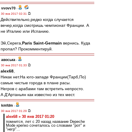
vvovv70
-
30 янв 2017 02:31
Действительно,редко когда случается
вечер,когда смотришь чемпионат Франции. А
не Италию или Испанию.
Эй,Серега,
Paris Saint-Germain
вернись. Куда
пропал? Прокомментируй.
авоська
-
30 янв 2017 01:33
alex68
,
Никак нет.На юго-западе Франции(Тарб,По)
самые чистые города в плане расы.
Негров с арабами там встретить непросто.
А Д'Артаньян как известно из тех мест.
kmfdm
-
30 янв 2017 01:29
alex68 » 30 янв 2017 01:20
помнится, лет с 20 назад название Depeche
Mode крепко сочеталось со словами "рот" и
"негр"...