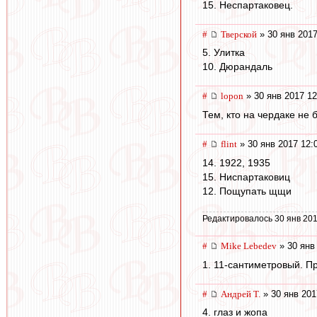
15. Неспартаковец.
#
Тверской
» 30 янв 2017
5. Улитка
10. Дюрандаль
#
lopon
» 30 янв 2017 12
Тем, кто на чердаке не 
#
flint
» 30 янв 2017 12:
14. 1922, 1935
15. Ниспартаковиц
12. Пощупать щщи
Редактировалось 30 янв 201
#
Mike Lebedev
» 30 янв
1. 11-сантиметровый. П
#
Андрей Т.
» 30 янв 201
4. глаз и жопа