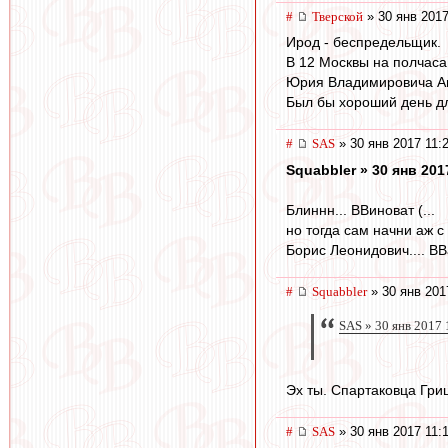
#
Тверской
» 30 янв 2017
Ирод - беспредельщик.
В 12 Москвы на полчаса,
Юрия Владимировича Анд
Был бы хороший день дл
#
SAS
» 30 янв 2017 11:
Squabbler » 30 янв 201
Блиннн... ВВиноват (...
но тогда сам начни аж с ..
Борис Леонидович.... ВВаш 
#
Squabbler
» 30 янв 201
SAS » 30 янв 2017 
Эх ты. Спартаковца Гри
#
SAS
» 30 янв 2017 11: