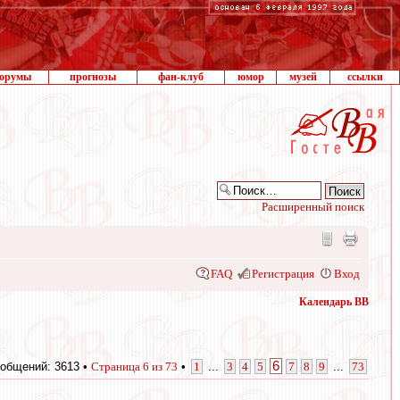
орумы
прогнозы
фан-клуб
юмор
музей
ссылки
Расширенный поиск
FAQ
Регистрация
Вход
Календарь ВВ
6
общений: 3613 •
Страница
6
из
73
•
1
...
3
4
5
7
8
9
...
73