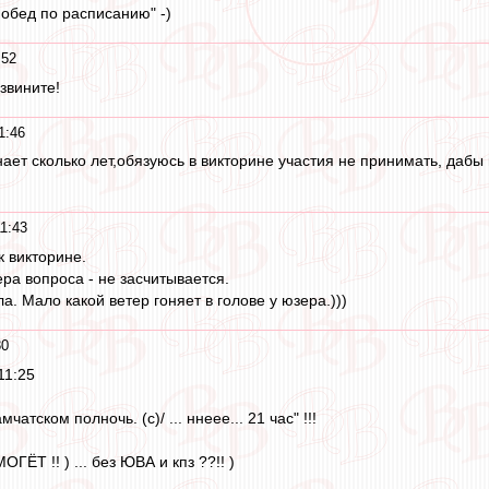
 обед по расписанию" -)
:52
звините!
1:46
знает сколько лет,обязуюсь в викторине участия не принимать, дабы
1:43
 викторине.
ра вопроса - не засчитывается.
ла. Мало какой ветер гоняет в голове у юзера.)))
30
11:25
чатском полночь. (c)/ ... ннеее... 21 час" !!!
ГЁТ !! ) ... без ЮВА и кпз ??!! )