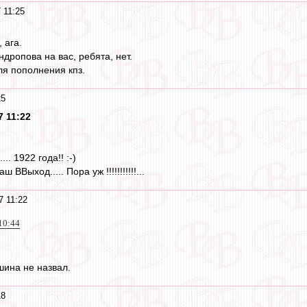
 11:25
 ага.
ропова на вас, ребята, нет.
я пополнения кпз.
25
7 11:22
.. 1922 года!! :-)
ВВыход..... Пора уж !!!!!!!!!!!...
7 11:22
10:44
шина не назвал.
18