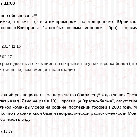
7 11:03
нно обоснованы!!!!!
имхо, ятд, кмк... ), что этим примером - по этой цепочке - Юрий как
просов Ввиктрины - " а кто был первым пионером.... брр)... перв
 2017 11:16
7 02:37
 раз в десять лет чемпионат выигрывает, и у них горстка болел (
ие меньше, чем вмещает наш стадио
ледний раз национальное первенство брали, ещё когда за них Трезе
 лет назад. Явно не раз в 10) + прозвище "красно-белые", отсутс
еликой команды у себя на родине, последний трофей в 2003 году. М
ло, что по фанатской базе и географической расположенности Мон
ое имел в виду.
7 11:19