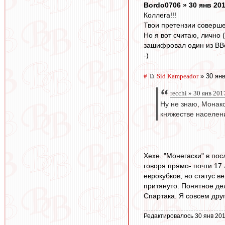
Bordo0706 » 30 янв 201
Коллега!!!
Твои претензии соверше
Но я вот считаю, лично (
зашифровал один из ВВо
-)
#
Sid Kampeador
» 30 янв
recchi » 30 янв 201
Ну не знаю, Монако
княжестве населен
Хехе. "Монегаски" в пос
говоря прямо- почти 17
еврокубков, но статус в
притянуто. Понятное де
Спартака. Я совсем друг
Редактировалось 30 янв 201