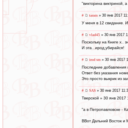
"викторина виктриной, а
#
taram
» 30 янв 2017 11
У меня в 12 свидание. И
#
vlad45
» 30 янв 2017 1
Поскольку на Книге х.. 
И эта...ирод,убирайся!
#
irod sm
» 30 янв 2017 1
Последние добавления к
Ответ без указания номе
Это просто выкрик из за
#
SAS
» 30 янв 2017 11:
Тверской » 30 янв 2017 
"а в Петропавловске - Кам
ВВот Дальний Восток и МО