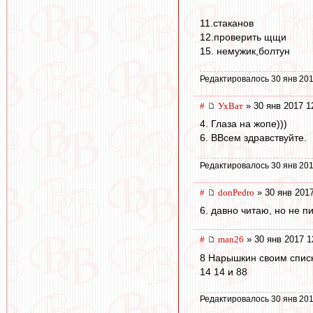
11.стаканов
12.проверить щщи
15. немужик,болтун
Редактировалось 30 янв 201
#
УхВат
» 30 янв 2017 1
4. Глаза на жопе)))
6. ВВсем здравствуйте.
Редактировалось 30 янв 201
#
donPedro
» 30 янв 2017
6. давно читаю, но не п
#
man26
» 30 янв 2017 1
8 Нарышкин своим спис
14 14 и 88
Редактировалось 30 янв 201