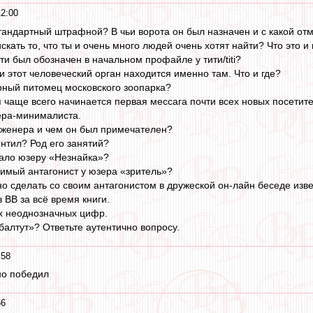
12:00
тандартный штрафной? В чьи ворота он был назначен и с какой отм
искать то, что ты и очень много людей очень хотят найти? Что это и 
ти был обозначен в начальном профайле у тити/titi?
и этот человеческий орган находится именно там. Что и где?
рный питомец московского зоопарка?
я чаще всего начинается первая мессага почти всех новых посетит
ера-минималиста.
женера и чем он был примечателен?
нтил? Род его занятий?
тало юзеру «Незнайка»?
имый антагонист у юзера «зритель»?
но сделать со своим антагонистом в дружеской он-лайн беседе из
 ВВ за всё время книги.
х неоднозначных цифр.
 балтут»? Ответьте аутентично вопросу.
:58
чно победил
56