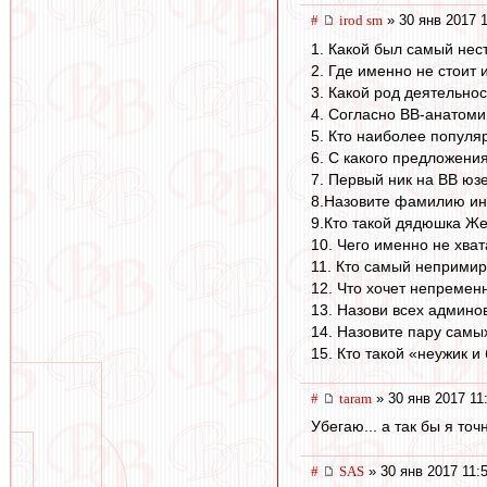
#
irod sm
» 30 янв 2017 
1. Какой был самый нес
2. Где именно не стоит 
3. Какой род деятельнос
4. Согласно ВВ-анатоми
5. Кто наиболее популя
6. С какого предложени
7. Первый ник на ВВ юз
8.Назовите фамилию ин
9.Кто такой дядюшка Же
10. Чего именно не хва
11. Кто самый непримир
12. Что хочет непремен
13. Назови всех админов
14. Назовите пару самы
15. Кто такой «неужик и
#
taram
» 30 янв 2017 11
Убегаю... а так бы я то
#
SAS
» 30 янв 2017 11: