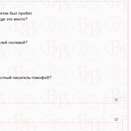
етки был пробит.
где это место?
елей гостевой?
вестный писатель-гомофоб?