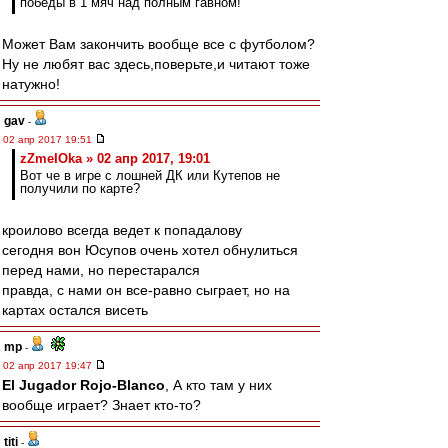
победы в 1 мяч над полным гавном!
Может Вам закончить вообще все с футболом?
Ну не любят вас здесь,поверьте,и читают тоже
натужно!
gav
-
02 апр 2017 19:51
zZmeIOka » 02 апр 2017, 19:01
Вот че в игре с лошней ДК или Кутепов не
получили по карте?
кроилово всегда ведет к попадалову
сегодня вон Юсупов очень хотел обнулиться
перед нами, но перестарался
правда, с нами он все-равно сыграет, но на
картах остался висеть
mp
-
02 апр 2017 19:47
El Jugador Rojo-Blanco
, А кто там у них
вообще играет? Знает кто-то?
titi
-