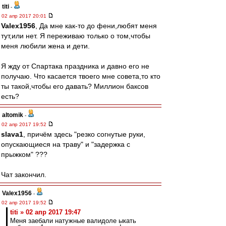
titi
-
02 апр 2017 20:01
Valex1956
, Да мне как-то до фени,любят меня
тут,или нет. Я переживаю только о том,чтобы
меня любили жена и дети.
Я жду от Спартака праздника и давно его не
получаю. Что касается твоего мне совета,то кто
ты такой,чтобы его давать? Миллион баксов
есть?
altomik
-
02 апр 2017 19:52
slava1
, причём здесь "резко согнутые руки,
опускающиеся на траву" и "задержка с
прыжком" ???
Чат закончил.
Valex1956
-
02 апр 2017 19:52
titi » 02 апр 2017 19:47
Меня заебали натужные валидоле ыкать