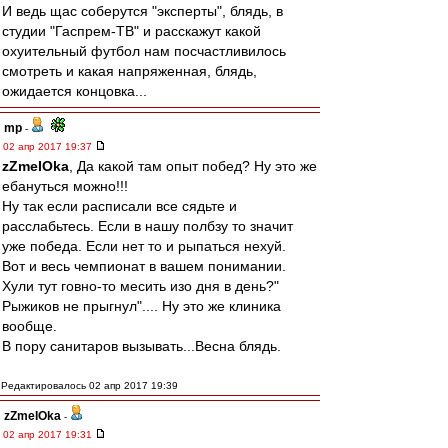
И ведь щас соберутся "эксперты", блядь, в
студии "Гаспрем-ТВ" и расскажут какой
охуительный футбол нам посчастливилось
смотреть и какая напряженная, блядь,
ожидается концовка...
mp
-
02 апр 2017 19:37
zZmeIOka
, Да какой там опыт побед? Ну это же
ебануться можно!!!
Ну так если расписали все сядьте и
расслабьтесь. Если в нашу полбзу то значит
уже победа. Если нет то и рыпаться нехуй.
Вот и весь чемпионат в вашем понимании.
Хули тут говно-то месить изо дня в день?"
Рыжиков не прыгнул".... Ну это же клиника
вообще.
В пору санитаров вызывать...Весна блядь.
Редактировалось 02 апр 2017 19:39
zZmeIOka
-
02 апр 2017 19:31