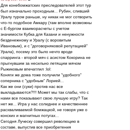
Для конебомжатских преследователей этот тур
был изначально проходным... Рубин, сливший
Уралу туром раньше, ну никак не мог сотворить
что-то подобное Амкару (там вполне возможны
с Е-бургом взаиморасчеты с учетом
значимости Кубка для Казани и ненужности
безденежному и Уралу (с воровитым
Ивановым), и с "договорняковой репутацией"
Урала), посему это было нечто вроде
спарринга - второй мяч с асистом Кокорина не
прыгнувшим за несильно летящим мячом
Рыжиковым впечатлил :lol:
Коняги же дома тоже получили "удобного"
соперника с "удобным" Лорией...
Как же они (суки) против нас все
выкладываются?!!! Может мы так слабы, что с
нами все показывают свою лучшую игру? Так
нет же... Игра у нас солиднее и качественнее
расхваливаемой бомжацкой, не говоря уже о
конских и магнитных потугах...
Сегодня Луческу совершил революцию в
составе, выпустив все приобретения