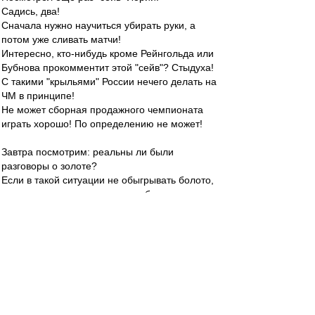
Садись, два!
Сначала нужно научиться убирать руки, а
потом уже сливать матчи!
Интересно, кто-нибудь кроме Рейнгольда или
Бубнова прокомментит этой "сейв"? Стыдуха!
С такими "крыльями" России нечего делать на
ЧМ в принципе!
Не может сборная продажного чемпионата
играть хорошо! По определению не может!
Завтра посмотрим: реальны ли были
разговоры о золоте?
Если в такой ситуации не обыгрывать болото,
то ни о каком чемпионстве вообще говорить
нельзя!
RVSN
-
02 апр 2017 18:44
Посмотрел игры Зенита и ЦСКА- это что
поддавки? или мне показалось?
altomik
-
02 апр 2017 18:33