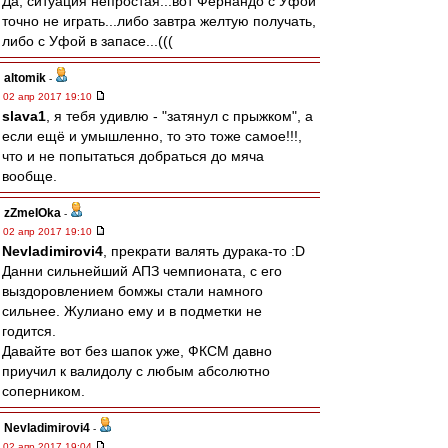
Да, ситуация непростая...вот Фернандо с Уфой
точно не играть...либо завтра желтую получать,
либо с Уфой в запасе...(((
altomik
-
02 апр 2017 19:10
slava1
, я тебя удивлю - "затянул с прыжком", а
если ещё и умышленно, то это тоже самое!!!,
что и не попытаться добраться до мяча
вообще.
zZmeIOka
-
02 апр 2017 19:10
Nevladimirovi4
, прекрати валять дурака-то :D
Данни сильнейший АПЗ чемпионата, с его
выздоровлением бомжы стали намного
сильнее. Жулиано ему и в подметки не
годится.
Давайте вот без шапок уже, ФКСМ давно
приучил к валидолу с любым абсолютно
соперником.
Nevladimirovi4
-
02 апр 2017 19:04