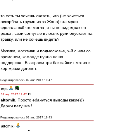
то есть ты хочешь сказать, что (не хочеться
оскорблять грузин из за Жано) эта мразь
сделала всё что могла ,и ты не видел,как он
резко , свои согнутые в локтях руки опускает на
травку, или не хочешь видеть?
Мужики, москвичи и подмосковье, х-й с ним со
временем, команде нужна наша
поддержка...Выиграем три ближайших матча и
хер мрази догонят.
Редактировалось 02 апр 2017 19:47
mp
-
02 апр 2017 19:42
altomik
, Просто ебануться выводы какие)))
Держи петушка !
Редактировалось 02 апр 2017 19:43
altomik
-