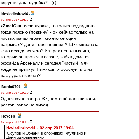
вдруг не даст судейка?...(((
Nevladimirovi4
-
02 апр 2017 19:23
zZmeIOka
, если дурака, то только подкидного...
тогда поясню (подкину) - он сейчас только на
чистых мячах играет, кто его сегодня
накрывал? Дани - сильнейший АПЗ чемпионата
- это исходя из чего? Из трех неполных игр,
которые он провел в сезоне, забив дома из
офсайда Арсеналу и сегодня "чистый" мяч,
когда не прыгнул Рыжиков...- обоснуй, кто из
нас дурака валяет?
Bordo0706
-
02 апр 2017 19:20
Однозначно завтра ЖК, там ещё дальше кони-
ростов, запас не выход
Ноусэр
-
02 апр 2017 19:18
Nevladimirovi4 » 02 апр 2017 19:04
Юсупов и Эрнани в опорниках, Жулиано и
Дани одновременно