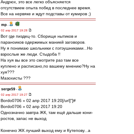
Андрюх, это все легко объясняется
отсутствием опыта побед в последнее время.
Все на нервяке и ждут подставы от кумиров ;)
mp
-
02 апр 2017 19:28
Вот где пиздец-то. Сборище нытиков и
параноиков одержимых манией заговоров.
Ну я понимаю школьники с пэтэушниками...Но
взрослые же люди. Стыдоба !!
На хуя вы все это смотрите раз там все
куплено и расписано,по вашему мнению?Ну на
хуя???
Мазохисты ???
serge59
-
02 апр 2017 19:27
Bordo0706 » 02 апр 2017 19:20[/url]"]#
Bordo0706 » 02 апр 2017 19:20
Однозначно завтра ЖК, там ещё дальше кони-
ростов, запас не выход
Конечно ЖК лучший выход ему и Кутепову...а