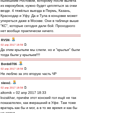
нынешним Ростовом, которому после вылета
из еврокубков, нужно будет цепляться за очки
везде. 4 тяжёлых выезда в Пермь, Казань,
Краснодар и Уфу. Да и Тула в концовке может
упереться даже в Москве. Они в таблице выше
"КС", которые сегодня дали бой. Проходного
нет вообще практически ничего.
RVSN
-
02 апр 2017 18:59
Да этим крыльям мы слили. но и "крылья" были
тогда были у крыльев!!!!
Bordo0706
-
02 апр 2017 18:58
Не люблю за это вторую часть ЧР
slava1
-
02 апр 2017 18:58
altomik » 02 апр 2017 18:33
kvzakhar, причём этот конский гол ещё не так
показателен, как вчерашний в Уфе. Там тоже
вратарь как бы и мог, а в то же время и как бы
не хотел.