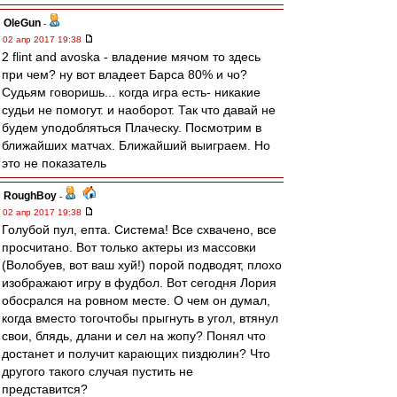
OleGun
-
02 апр 2017 19:38
2 flint and avoska - владение мячом то здесь
при чем? ну вот владеет Барса 80% и чо?
Судьям говоришь... когда игра есть- никакие
судьи не помогут. и наоборот. Так что давай не
будем уподобляться Плаческу. Посмотрим в
ближайших матчах. Ближайший выиграем. Но
это не показатель
RoughBoy
-
02 апр 2017 19:38
Голубой пул, епта. Система! Все схвачено, все
просчитано. Вот только актеры из массовки
(Волобуев, вот ваш хуй!) порой подводят, плохо
изображают игру в фудбол. Вот сегодня Лория
обосрался на ровном месте. О чем он думал,
когда вместо тогочтобы прыгнуть в угол, втянул
свои, блядь, длани и сел на жопу? Понял что
достанет и получит карающих пиздюлин? Что
другого такого случая пустить не
представится?