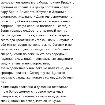
межсезонюя кроме мегаМола, причем Кришито
прогнал на фланг, а в центр поставил новую
пару Броня-Ломбертс, Юсупов и Эрнани в
опорниках, Жулиано и Дани одновременно на
поле... подобного винегрета консервативный
Каррера никогда себе не позволял... сегодня
Зенит гораздо слабее того, который принял
летом румын... Его надо уничтожать, закрыв
всего два креативных игрока - Дани и Жулиано,
оба мягко говоря не монстры, не бегунки и не
суперигроки... два полуидиота-полусборника
впереди сами по себе ничто без передач и
падений-симуляций... центральные защитники
медлительны и неповоротливы,
взаимодействие у них пока не налажено, да и
вратарь новичок... Сегодня у них Цалагов
креативил, надо же, попал в голову Дзюбе один
раз...
К ним надо спокойно и детально готовиться
, тем более должок с первого круга ждет...
Завтра все, кто может, на игру -поддержим
своих, чтобы не оглядываться на чужих...