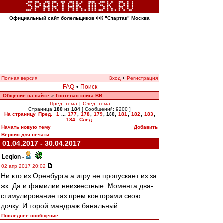
Официальный сайт болельщиков ФК "Спартак" Москва
Полная версия
Вход
•
Регистрация
FAQ
•
Поиск
Общение на сайте
Гостевая книга ВВ
»
Пред. тема
|
След. тема
Страница
180
из
184
[ Сообщений: 9200 ]
На страницу
Пред.
1
...
177
,
178
,
179
,
180
,
181
,
182
,
183
,
184
След.
Начать новую тему
Добавить
Версия для печати
01.04.2017 - 30.04.2017
Leqion
-
02 апр 2017 20:02
Ни кто из Оренбурга а игру не пропускает из за
жк. Да и фамилии неизвестные. Момента два-
стимулирование газ прем конторами свою
дочку. И торой мандраж банальный.
Последнее сообщение