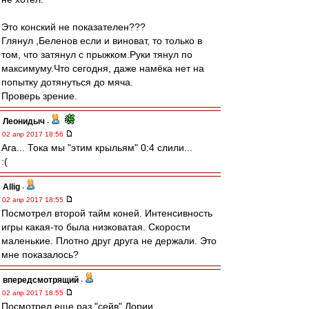
Это конский не показателен???
Глянул ,Беленов если и виноват, то только в
том, что затянул с прыжком.Руки тянул по
максимуму.Что сегодня, даже намёка нет на
попытку дотянуться до мяча.
Проверь зрение.
Леонидыч
-
02 апр 2017 18:56
Ага... Тока мы "этим крыльям" 0:4 слили...
:(
Allig
-
02 апр 2017 18:55
Посмотрел второй тайм коней. Интенсивность
игры какая-то была низковатая. Скорости
маленькие. Плотно друг друга не держали. Это
мне показалось?
впередсмотрящий
-
02 апр 2017 18:55
Посмотрел еще раз "сейв" Лории.