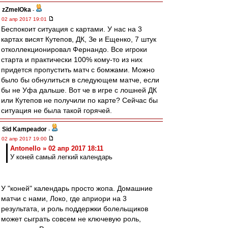
zZmeIOka
-
02 апр 2017 19:01
Беспокоит ситуация с картами. У нас на 3
картах висят Кутепов, ДК, Зе и Ещенко, 7 штук
отколлекционировал Фернандо. Все игроки
старта и практически 100% кому-то из них
придется пропустить матч с бомжами. Можно
было бы обнулиться в следующем матче, если
бы не Уфа дальше. Вот че в игре с лошней ДК
или Кутепов не получили по карте? Сейчас бы
ситуация не была такой горячей.
Sid Kampeador
-
02 апр 2017 19:00
Antonello » 02 апр 2017 18:11
У коней самый легкий календарь
У "коней" календарь просто жопа. Домашние
матчи с нами, Локо, где априори на 3
результата, и роль поддержки болельщиков
может сыграть совсем не ключевую роль,