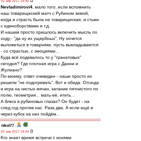
02 апр 2017 19:40
Nevladimirovi4
, мало того, если вспомнить
наш товарищеский матч с Рубином зимой,
когда и страсть была не товарищеская, и стыки
с единоборствами и т.д.
И нашим просто пришлось включить мысль по
ходу,- "да ну их ущербных". Ну хочется
выложиться в товарняке, пусть выкладываются
- со страстью, с эмоциями...
Куда всё подевалось то у "гранатовых"
сегодня? Где плотная игра с Данни и
Жулиано?
По-моему, ответ очевиден - наши просто их
решили "не подогревать". Вот и обида. Отсюда
и игра на чистых мячах, катание пятнистого по
полю, геометрия... мать-её, итить...
А блеск в рубиновых глазах? Он будет - на
след.год против нас. Раза два. А если ещё и
через кубок на них пойдём...
nikol77
-
02 апр 2017 19:40
Кто знает время встречи с конями