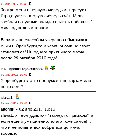
02 апр 2017 19:47
Заатра меня в первую очередь интересует
Игра,а уже во вторую очередь-счёт! Меня
заебали натужные валидоле ыкать победы в 1
мяч над полным гавном!
Если мы не способны уверенно обыгрывать
Анжи и Оренбурги,то и чемпионами не стоит
становиться! Ни одного приличного матча
после 29 октября 2016 года!
El Jugador Rojo-Blanco
-
02 апр 2017 19:45
У оренбурга кто-то пропускает по картам или
по травме?
slava1
-
02 апр 2017 19:42
altomik » 02 апр 2017 19:10
slava1, я тебя удивлю - "затянул с прыжком", а
если ещё и умышленно, то это тоже самое!!!,
что и не попытаться добраться до мяча
вообще.