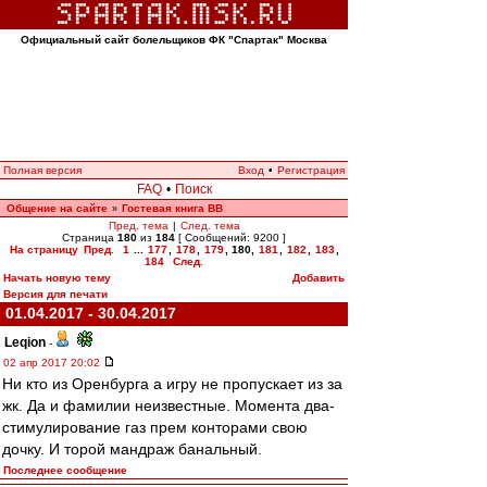
Официальный сайт болельщиков ФК "Спартак" Москва
Полная версия
Вход
•
Регистрация
FAQ
•
Поиск
Общение на сайте
Гостевая книга ВВ
»
Пред. тема
|
След. тема
Страница
180
из
184
[ Сообщений: 9200 ]
На страницу
Пред.
1
...
177
,
178
,
179
,
180
,
181
,
182
,
183
,
184
След.
Начать новую тему
Добавить
Версия для печати
01.04.2017 - 30.04.2017
Leqion
-
02 апр 2017 20:02
Ни кто из Оренбурга а игру не пропускает из за
жк. Да и фамилии неизвестные. Момента два-
стимулирование газ прем конторами свою
дочку. И торой мандраж банальный.
Последнее сообщение