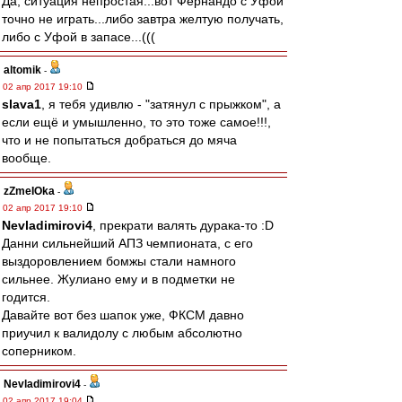
Да, ситуация непростая...вот Фернандо с Уфой
точно не играть...либо завтра желтую получать,
либо с Уфой в запасе...(((
altomik
-
02 апр 2017 19:10
slava1
, я тебя удивлю - "затянул с прыжком", а
если ещё и умышленно, то это тоже самое!!!,
что и не попытаться добраться до мяча
вообще.
zZmeIOka
-
02 апр 2017 19:10
Nevladimirovi4
, прекрати валять дурака-то :D
Данни сильнейший АПЗ чемпионата, с его
выздоровлением бомжы стали намного
сильнее. Жулиано ему и в подметки не
годится.
Давайте вот без шапок уже, ФКСМ давно
приучил к валидолу с любым абсолютно
соперником.
Nevladimirovi4
-
02 апр 2017 19:04