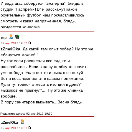
И ведь щас соберутся "эксперты", блядь, в
студии "Гаспрем-ТВ" и расскажут какой
охуительный футбол нам посчастливилось
смотреть и какая напряженная, блядь,
ожидается концовка...
mp
-
02 апр 2017 19:37
zZmeIOka
, Да какой там опыт побед? Ну это же
ебануться можно!!!
Ну так если расписали все сядьте и
расслабьтесь. Если в нашу полбзу то значит
уже победа. Если нет то и рыпаться нехуй.
Вот и весь чемпионат в вашем понимании.
Хули тут говно-то месить изо дня в день?"
Рыжиков не прыгнул".... Ну это же клиника
вообще.
В пору санитаров вызывать...Весна блядь.
Редактировалось 02 апр 2017 19:39
zZmeIOka
-
02 апр 2017 19:31