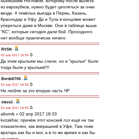
нынешним Ростовом, которому после вылета
из еврокубков, нужно будет цепляться за очки
везде. 4 тяжёлых выезда в Пермь, Казань,
Краснодар и Уфу. Да и Тула в концовке может
упереться даже в Москве. Они в таблице выше
"КС", которые сегодня дали бой. Проходного
нет вообще практически ничего.
RVSN
-
02 апр 2017 18:59
Да этим крыльям мы слили. но и "крылья" были
тогда были у крыльев!!!!
Bordo0706
-
02 апр 2017 18:58
Не люблю за это вторую часть ЧР
slava1
-
02 апр 2017 18:58
altomik » 02 апр 2017 18:33
kvzakhar, причём этот конский гол ещё не так
показателен, как вчерашний в Уфе. Там тоже
вратарь как бы и мог, а в то же время и как бы
не хотел.