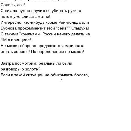
Садись, два!
Сначала нужно научиться убирать руки, а
потом уже сливать матчи!
Интересно, кто-нибудь кроме Рейнгольда или
Бубнова прокомментит этой "сейв"? Стыдуха!
С такими "крыльями" России нечего делать на
ЧМ в принципе!
Не может сборная продажного чемпионата
играть хорошо! По определению не может!
Завтра посмотрим: реальны ли были
разговоры о золоте?
Если в такой ситуации не обыгрывать болото,
то ни о каком чемпионстве вообще говорить
нельзя!
RVSN
-
02 апр 2017 18:44
Посмотрел игры Зенита и ЦСКА- это что
поддавки? или мне показалось?
altomik
-
02 апр 2017 18:33