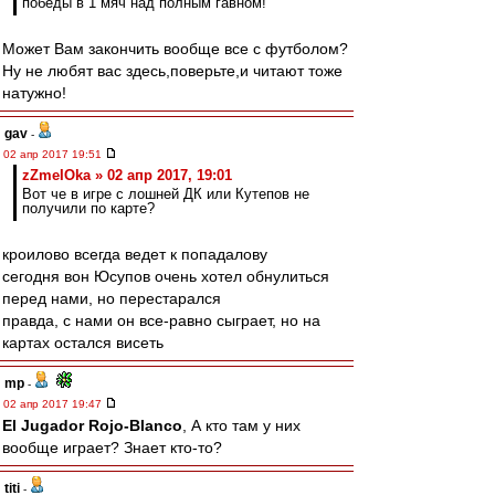
победы в 1 мяч над полным гавном!
Может Вам закончить вообще все с футболом?
Ну не любят вас здесь,поверьте,и читают тоже
натужно!
gav
-
02 апр 2017 19:51
zZmeIOka » 02 апр 2017, 19:01
Вот че в игре с лошней ДК или Кутепов не
получили по карте?
кроилово всегда ведет к попадалову
сегодня вон Юсупов очень хотел обнулиться
перед нами, но перестарался
правда, с нами он все-равно сыграет, но на
картах остался висеть
mp
-
02 апр 2017 19:47
El Jugador Rojo-Blanco
, А кто там у них
вообще играет? Знает кто-то?
titi
-