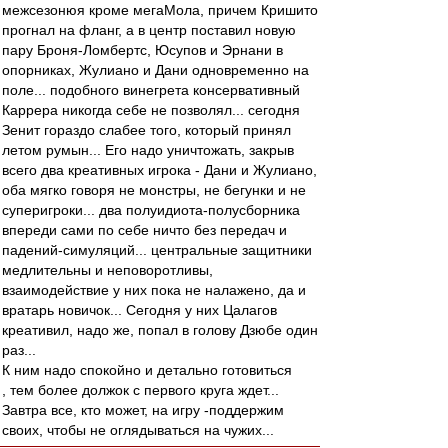
межсезонюя кроме мегаМола, причем Кришито
прогнал на фланг, а в центр поставил новую
пару Броня-Ломбертс, Юсупов и Эрнани в
опорниках, Жулиано и Дани одновременно на
поле... подобного винегрета консервативный
Каррера никогда себе не позволял... сегодня
Зенит гораздо слабее того, который принял
летом румын... Его надо уничтожать, закрыв
всего два креативных игрока - Дани и Жулиано,
оба мягко говоря не монстры, не бегунки и не
суперигроки... два полуидиота-полусборника
впереди сами по себе ничто без передач и
падений-симуляций... центральные защитники
медлительны и неповоротливы,
взаимодействие у них пока не налажено, да и
вратарь новичок... Сегодня у них Цалагов
креативил, надо же, попал в голову Дзюбе один
раз...
К ним надо спокойно и детально готовиться
, тем более должок с первого круга ждет...
Завтра все, кто может, на игру -поддержим
своих, чтобы не оглядываться на чужих...