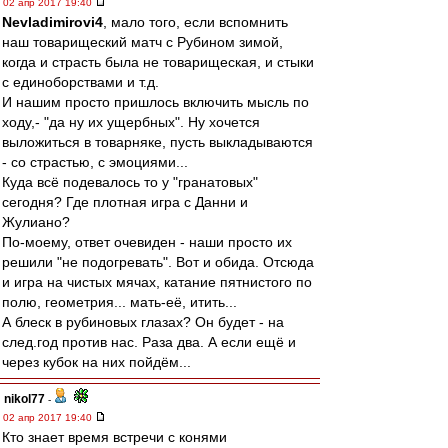
02 апр 2017 19:40
Nevladimirovi4
, мало того, если вспомнить
наш товарищеский матч с Рубином зимой,
когда и страсть была не товарищеская, и стыки
с единоборствами и т.д.
И нашим просто пришлось включить мысль по
ходу,- "да ну их ущербных". Ну хочется
выложиться в товарняке, пусть выкладываются
- со страстью, с эмоциями...
Куда всё подевалось то у "гранатовых"
сегодня? Где плотная игра с Данни и
Жулиано?
По-моему, ответ очевиден - наши просто их
решили "не подогревать". Вот и обида. Отсюда
и игра на чистых мячах, катание пятнистого по
полю, геометрия... мать-её, итить...
А блеск в рубиновых глазах? Он будет - на
след.год против нас. Раза два. А если ещё и
через кубок на них пойдём...
nikol77
-
02 апр 2017 19:40
Кто знает время встречи с конями