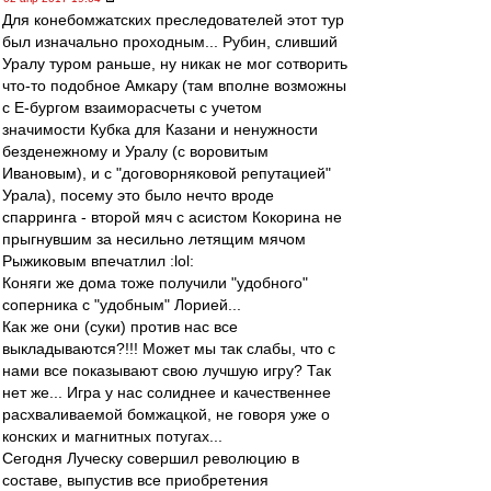
Для конебомжатских преследователей этот тур
был изначально проходным... Рубин, сливший
Уралу туром раньше, ну никак не мог сотворить
что-то подобное Амкару (там вполне возможны
с Е-бургом взаиморасчеты с учетом
значимости Кубка для Казани и ненужности
безденежному и Уралу (с воровитым
Ивановым), и с "договорняковой репутацией"
Урала), посему это было нечто вроде
спарринга - второй мяч с асистом Кокорина не
прыгнувшим за несильно летящим мячом
Рыжиковым впечатлил :lol:
Коняги же дома тоже получили "удобного"
соперника с "удобным" Лорией...
Как же они (суки) против нас все
выкладываются?!!! Может мы так слабы, что с
нами все показывают свою лучшую игру? Так
нет же... Игра у нас солиднее и качественнее
расхваливаемой бомжацкой, не говоря уже о
конских и магнитных потугах...
Сегодня Луческу совершил революцию в
составе, выпустив все приобретения