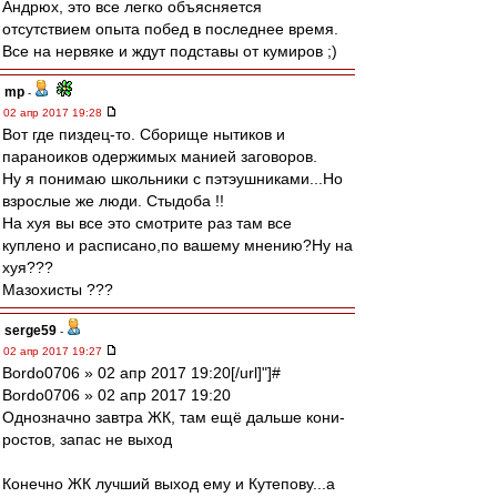
Андрюх, это все легко объясняется
отсутствием опыта побед в последнее время.
Все на нервяке и ждут подставы от кумиров ;)
mp
-
02 апр 2017 19:28
Вот где пиздец-то. Сборище нытиков и
параноиков одержимых манией заговоров.
Ну я понимаю школьники с пэтэушниками...Но
взрослые же люди. Стыдоба !!
На хуя вы все это смотрите раз там все
куплено и расписано,по вашему мнению?Ну на
хуя???
Мазохисты ???
serge59
-
02 апр 2017 19:27
Bordo0706 » 02 апр 2017 19:20[/url]"]#
Bordo0706 » 02 апр 2017 19:20
Однозначно завтра ЖК, там ещё дальше кони-
ростов, запас не выход
Конечно ЖК лучший выход ему и Кутепову...а