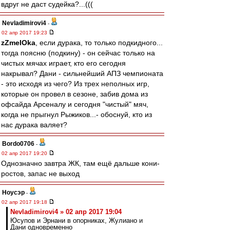
вдруг не даст судейка?...(((
Nevladimirovi4
-
02 апр 2017 19:23
zZmeIOka
, если дурака, то только подкидного...
тогда поясню (подкину) - он сейчас только на
чистых мячах играет, кто его сегодня
накрывал? Дани - сильнейший АПЗ чемпионата
- это исходя из чего? Из трех неполных игр,
которые он провел в сезоне, забив дома из
офсайда Арсеналу и сегодня "чистый" мяч,
когда не прыгнул Рыжиков...- обоснуй, кто из
нас дурака валяет?
Bordo0706
-
02 апр 2017 19:20
Однозначно завтра ЖК, там ещё дальше кони-
ростов, запас не выход
Ноусэр
-
02 апр 2017 19:18
Nevladimirovi4 » 02 апр 2017 19:04
Юсупов и Эрнани в опорниках, Жулиано и
Дани одновременно