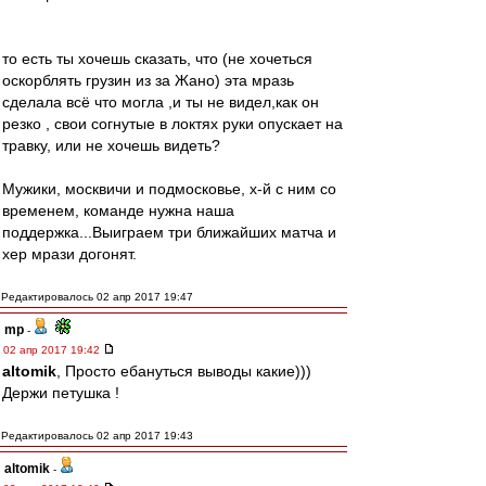
то есть ты хочешь сказать, что (не хочеться
оскорблять грузин из за Жано) эта мразь
сделала всё что могла ,и ты не видел,как он
резко , свои согнутые в локтях руки опускает на
травку, или не хочешь видеть?
Мужики, москвичи и подмосковье, х-й с ним со
временем, команде нужна наша
поддержка...Выиграем три ближайших матча и
хер мрази догонят.
Редактировалось 02 апр 2017 19:47
mp
-
02 апр 2017 19:42
altomik
, Просто ебануться выводы какие)))
Держи петушка !
Редактировалось 02 апр 2017 19:43
altomik
-