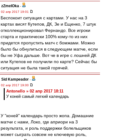
zZmeIOka
-
02 апр 2017 19:01
Беспокоит ситуация с картами. У нас на 3
картах висят Кутепов, ДК, Зе и Ещенко, 7 штук
отколлекционировал Фернандо. Все игроки
старта и практически 100% кому-то из них
придется пропустить матч с бомжами. Можно
было бы обнулиться в следующем матче, если
бы не Уфа дальше. Вот че в игре с лошней ДК
или Кутепов не получили по карте? Сейчас бы
ситуация не была такой горячей.
Sid Kampeador
-
02 апр 2017 19:00
Antonello » 02 апр 2017 18:11
У коней самый легкий календарь
У "коней" календарь просто жопа. Домашние
матчи с нами, Локо, где априори на 3
результата, и роль поддержки болельщиков
может сыграть совсем не ключевую роль,