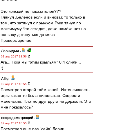
Это конский не показателен???
Глянул ,Беленов если и виноват, то только в
том, что затянул с прыжком.Руки тянул по
максимуму.Что сегодня, даже намёка нет на
попытку дотянуться до мяча.
Проверь зрение.
Леонидыч
-
02 апр 2017 18:56
Ага... Тока мы "этим крыльям" 0:4 слили...
:(
Allig
-
02 апр 2017 18:55
Посмотрел второй тайм коней. Интенсивность
игры какая-то была низковатая. Скорости
маленькие. Плотно друг друга не держали. Это
мне показалось?
впередсмотрящий
-
02 апр 2017 18:55
Посмотрел еще раз "сейв" Лории.