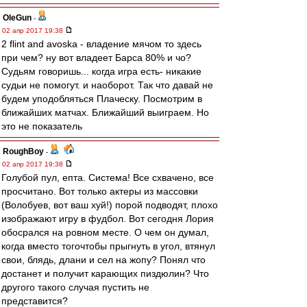
OleGun
-
02 апр 2017 19:38
2 flint and avoska - владение мячом то здесь
при чем? ну вот владеет Барса 80% и чо?
Судьям говоришь... когда игра есть- никакие
судьи не помогут. и наоборот. Так что давай не
будем уподобляться Плаческу. Посмотрим в
ближайших матчах. Ближайший выиграем. Но
это не показатель
RoughBoy
-
02 апр 2017 19:38
Голубой пул, епта. Система! Все схвачено, все
просчитано. Вот только актеры из массовки
(Волобуев, вот ваш хуй!) порой подводят, плохо
изображают игру в фудбол. Вот сегодня Лория
обосрался на ровном месте. О чем он думал,
когда вместо тогочтобы прыгнуть в угол, втянул
свои, блядь, длани и сел на жопу? Понял что
достанет и получит карающих пиздюлин? Что
другого такого случая пустить не
представится?