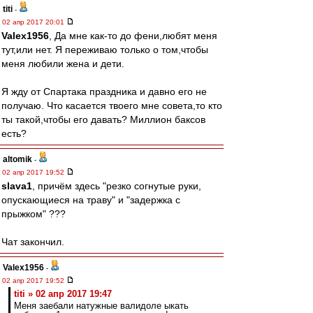
titi
-
02 апр 2017 20:01
Valex1956
, Да мне как-то до фени,любят меня
тут,или нет. Я переживаю только о том,чтобы
меня любили жена и дети.
Я жду от Спартака праздника и давно его не
получаю. Что касается твоего мне совета,то кто
ты такой,чтобы его давать? Миллион баксов
есть?
altomik
-
02 апр 2017 19:52
slava1
, причём здесь "резко согнутые руки,
опускающиеся на траву" и "задержка с
прыжком" ???
Чат закончил.
Valex1956
-
02 апр 2017 19:52
titi » 02 апр 2017 19:47
Меня заебали натужные валидоле ыкать