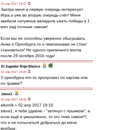
02 апр 2017 19:47
Заатра меня в первую очередь интересует
Игра,а уже во вторую очередь-счёт! Меня
заебали натужные валидоле ыкать победы в 1
мяч над полным гавном!
Если мы не способны уверенно обыгрывать
Анжи и Оренбурги,то и чемпионами не стоит
становиться! Ни одного приличного матча
после 29 октября 2016 года!
El Jugador Rojo-Blanco
-
02 апр 2017 19:45
У оренбурга кто-то пропускает по картам или
по травме?
slava1
-
02 апр 2017 19:42
altomik » 02 апр 2017 19:10
slava1, я тебя удивлю - "затянул с прыжком", а
если ещё и умышленно, то это тоже самое!!!,
что и не попытаться добраться до мяча
вообще.